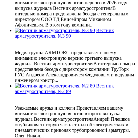
вниманию электронную версию первого в 2026 году
выпуска журнала Вестник арматуростроителяВ
интервью номера представлена беседа с генеральным
директором ООО ТД Енисейпром Михаилом
Афоничевым. В этом году компани...
Вестник
арматуростроителя, №3 90
Медиагруппа ARMTORG представляет вашему
вниманию электронную версию третьего выпуска
журнала Вестник арматуростроителяВ интервью номера
представлена беседа с директором компании ТруТорк
РУС Андреем Александровичем Федуловым и ведущим
инженером-констр...
Вестник
арматуростроителя, №2 89
Уважаемые друзья и коллеги Представляем вашему
вниманию электронную версию второго выпуска
журнала Вестник арматуростроителяАндрей Плешков
опубликовал вторую часть статьи об электрических и
пневматических приводах трубопроводной арматуры.
Олег Никол...