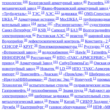
166
40
130
технологии
Бологовский арматурный завод
Роснефть
10
механический завод
Ивано-Франковский арматурный завод
51
19
223
487
«Трубодеталь»
ТЭС
АЭС
задвижки
ОМЗ-Спецста
18
28
21
ЦКБА
Арматурные истории
МосЦКБА
трубопроводна
104
107
125
котельный завод
литье
«Росэнергоатом»
судостроен
235
53
18
88
Санкт-Петербург
KSB
Camozzi
БАЗ
Волгограднеф
42
35
43
электроприводов
Ростовская АЭС
реактор
шаровой кр
30
10
Водоприбор
дефектоскопический контроль
Константа - 2
21
38
317
52
СЕНСОР
КРУГ
Пензтяжпромарматура
Русгидро
О
34
227
91
2
«Воткинский завод»
водоснабжение
Hawle
Татнефть
69
43
6
ИННОПРОМ
Росстандарт
НПО «ГАКС-АРМСЕРВИС»
58
101
10
привод
Арматурный Завод
СибурТюменьГаз
Омская о
39
44
236
новотрубный завод
Новатек
LD
НПО "ГАКС-Армсерв
15
23
91
импорт
Транснефть – Диаскан
«ПромАрм»
Шиберно-н
20
11
13
«ИркутскНИИхиммаш»
Лортэкс Эко
Honeywell
промыш
225
66
Технологии
испытательные стенды
гидравлические исп
14
25
18
Газпромнефть
теплообменник
Знамя труда
Дайджест ар
208
49
электропривод
шиберные задвижки
испытательный сте
16
19
79
металлургичесикй завод
Реком
Китай
СИБУР Холдинг
19
29
254
Дружба
Екатеринбург
газовое оборудование
НПФ «М