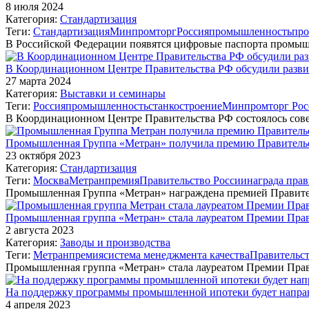
8 июля 2024
Категория:
Стандартизация
Теги:
Стандартизация
Минпромторг
Россия
промышленность
про
В Российской Федерации появятся цифровые паспорта промы
В Координационном Центре Правительства РФ обсудили разв
27 марта 2024
Категория:
Выставки и семинары
Теги:
Россия
промышленность
станкостроение
Минпромторг Рос
В Координационном Центре Правительства РФ состоялось сов
Промышленная Группа «Метран» получила премию Правительст
23 октября 2023
Категория:
Стандартизация
Теги:
Москва
Метран
премия
Правительство России
награда прав
Промышленная Группа «Метран» награждена премией Правите
Промышленная группа «Метран» стала лауреатом Премии Прави
2 августа 2023
Категория:
Заводы и производства
Теги:
Метран
премия
система менеджмента качества
Правительст
Промышленная группа «Метран» стала лауреатом Премии Прав
На поддержку программы промышленной ипотеки будет направ
4 апреля 2023