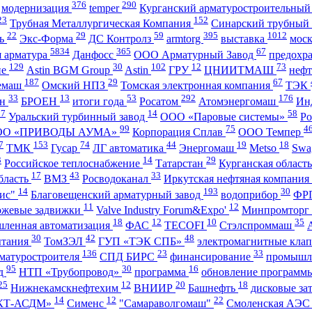
376
290
модернизация
temper
Курганский арматуростроительный
23
152
Трубная Металлургическая Компания
Синарский трубный
22
29
59
395
1012
ль
Экс-Форма
ДС Контролз
armtorg
выставка
мос
5834
365
67
я арматура
Данфосс
ООО Арматурный Завод
предохр
129
30
102
12
73
ие
Astin BGM Group
Astin
ГРУ
ЦНИИТМАШ
неф
187
29
67
темаш
Омский НПЗ
Томская электронная компания
ТЭК
33
13
53
292
176
ан
БРОЕН
итоги года
Росатом
Атомэнергомаш
Ин
27
14
58
Уральский турбинный завод
ООО «Паровые системы»
Ро
99
75
4
ОО «ПРИВОДЫ АУМА»
Корпорация Сплав
ООО Темпер
7
153
74
44
19
18
ТМК
Гусар
ЛГ автоматика
Энергомаш
Metso
Swa
3
14
29
Российское теплоснабжение
Татарстан
Курганская област
17
43
33
бласть
ВМЗ
Росводоканал
Иркутская нефтяная компания
14
193
30
ис"
Благовещенский арматурный завод
водоприбор
ФР
11
12
ожевые задвижки
Valve Industry Forum&Expo'
Минпромторг
18
12
10
35
ленная автоматизация
ФАС
TECOFI
Стэлспроммаш
30
42
48
ытания
ТомЗЭЛ
ГУП «ТЭК СПБ»
электромагнитные кла
136
23
33
матуростроителя
СПД БИРС
финансирование
промышл
95
30
16
нд
НТП «Трубопровод»
программа
обновление программ
25
12
20
18
Нижнекамскнефтехим
ВНИИР
Башнефть
дисковые за
14
12
22
КТ-АСДМ»
Сименс
"Самараволгомаш"
Смоленская АЭ