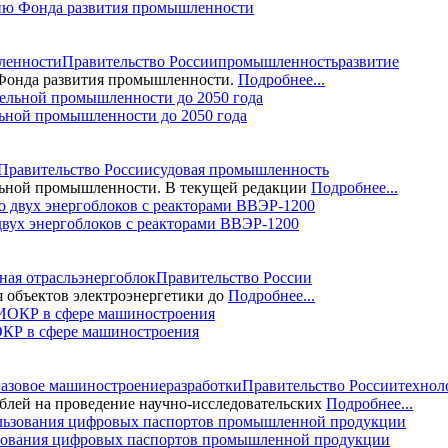
цию Фонда развития промышленности
ленности
Правительство России
промышленность
развитие
 Фонда развития промышленности.
Подробнее...
ьной промышленности до 2050 года
Правительство России
судовая промышленность
льной промышленности. В текущей редакции
Подробнее...
вух энергоблоков с реакторами ВВЭР-1200
ная отрасль
энергоблок
Правительство России
 объектов электроэнергетики до
Подробнее...
ОКР в сфере машиностроения
газовое машиностроение
разработки
Правительство России
технол
блей на проведение научно-исследовательских
Подробнее...
ьзования цифровых паспортов промышленной продукции