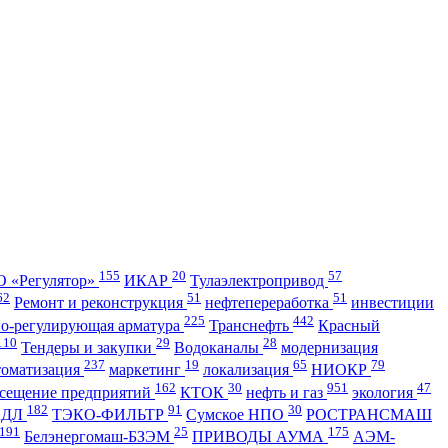
155
20
57
 «Регулятор»
ИКАР
Тулаэлектропривод
62
51
51
Ремонт и реконструкция
нефтепереработка
инвестиции
225
442
но-регулирующая арматура
Транснефть
Красный
110
29
28
Тендеры и закупки
Водоканалы
модернизация
237
19
65
79
томатизация
маркетинг
локализация
НИОКР
162
30
951
47
сещение предприятий
КТОК
нефть и газ
экология
182
91
30
АДЛ
ТЭКО-ФИЛЬТР
Сумское НПО
РОСТРАНСМАШ
191
25
175
Белэнергомаш-БЗЭМ
ПРИВОДЫ АУМА
АЭМ-