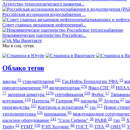
Агентство технологиеческого развития...
Российская ассоциация водоснабжения ...
Совет главных механиков нефтеперераб...
Некоммерческое партнерство Российско...
Мы Вконтакте
Мы в соц. сетях
Облако тегов
55
197
15
заводы
стандартизация
Газ.Нефть.Технологии УФА
ко
534
270
18
импортозамещение
видеорепортаж
Ямал-СПГ
НПА
77
1276
539
17
запорная арматура
сертификация
Фобос
Тяньвань
119
56
482
50
27
котельщик
Патенты
Газпром
награды
Аудиты
ш
357
47
277
производства
Контроль и испытания
газ
Новое строи
131
95
тэплоэнергетика
инновации
международное сотрудниче
141
36
29
78
насосное оборудование
"Сила Сибири"
РАВВ
тэц
Х
22
150
86
31
29
47
Трейд
РТМТ
РЭП Холдинг
ГОСТ
ТПА
ОМЗ
Т