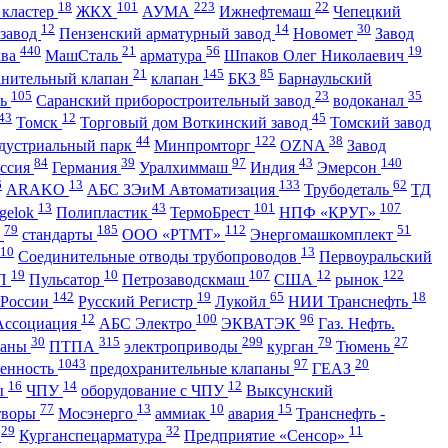
18
101
223
22
 кластер
ЖКХ
АУМА
Ижнефтемаш
Чепецкий
12
14
30
 завод
Пензенский арматурный завод
Новомет
Завод
440
21
56
19
ква
МашСталь
арматура
Шпаков Олег Николаевич
21
145
85
анительный клапан
клапан
БКЗ
Барнаульский
105
23
35
ть
Саранский приборостроительный завод
водоканал
43
12
45
Томск
Торговый дом Воткинский завод
Томский завод
44
122
38
дустриальный парк
Минпромторг
OZNA
Завод
84
39
97
43
140
ссия
Германия
Уралхиммаш
Индия
Эмерсон
6
13
133
62
ARAKO
АБС ЗЭиМ Автоматизация
Трубодеталь
ТД
13
43
101
107
gelok
Полипластик
ТермоБрест
НПФ «КРУГ»
79
185
112
51
ь
стандарты
ООО «РТМТ»
Энергомашкомплект
10
13
Соединительные отводы трубопроводов
Первоуральский
19
10
107
12
122
П
Пульсатор
Петрозаводскмаш
США
рынок
142
19
65
18
 России
Русский Регистр
Лукойл
НИИ Транснефть
12
100
96
Ассоциация
АБС Электро
ЭКВАТЭК
Газ. Нефть.
30
315
299
79
27
паны
ПТПА
электроприводы
курган
Тюмень
1043
97
20
енность
предохранительные клапаны
ГЕАЗ
16
14
12
ы
ЧПУ
оборудование с ЧПУ
Выксунский
77
13
10
15
творы
Мосэнерго
аммиак
авария
Транснефть -
29
32
11
С
Курганспецарматура
Предприятие «Сенсор»