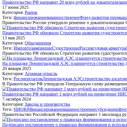
Правительство РФ направит 20 млрд рублей на докапитализа
17 июня 2025
Категория:
Рынок
Теги:
финансирование
машиностроение
Фонд развития промыш
Правительство России утвердило решение о докапитализации
Правительство РФ обновило Стратегию развития судостроител
13 мая 2025
Категория:
Объединения
Теги:
Импортозамещение
Судостроение
Россия
судовая арматура
Правительство РФ обновило Стратегию развития судостроите
На площадке Ленинградской АЭС планируется строительство д
20 января 2025
Категория:
Атомная отрасль
Теги:
Росэнергоатом
Ленинградская АЭС
строительство аэс
атом
В Правительстве РФ утвердили Генеральную схему размещения
Правительство РФ направит 1 млрд рублей на проведение НИ
7 октября 2024
Категория:
Заводы и производства
Теги:
НИОКР
финансирование
машиностроение
субсидии
нефте
Правительство Российской Федерации направит 1 миллиард ру
Подписано постановление о правилах формирования и испол