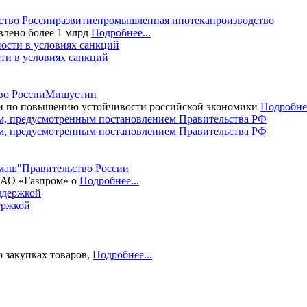
ство России
развитие
промышленная ипотека
производство
лено более 1 млрд
Подробнее...
ти в условиях санкций
во России
Мишустин
ии по повышению устойчивости российской экономики
Подробнее
м, предусмотренным постановлением Правительства РФ
маш"
Правительство России
ПАО «Газпром» о
Подробнее...
ержкой
о закупках товаров,
Подробнее...