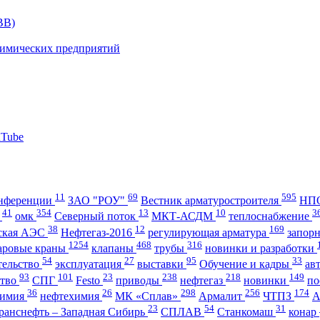
11
69
595
нференции
ЗАО "РОУ"
Вестник арматуростроителя
НПО
41
354
13
10
3
А
омк
Северный поток
МКТ-АСДМ
теплоснабжение
38
12
169
ская АЭС
Нефтегаз-2016
регулирующая арматура
запор
1254
468
316
аровые краны
клапаны
трубы
новинки и разработки
54
27
95
33
тельство
эксплуатация
выставки
Обучение и кадры
ав
93
101
23
238
218
149
ство
СПГ
Festo
приводы
нефтегаз
новинки
по
36
26
298
256
174
имия
нефтехимия
МК «Сплав»
Армалит
ЧТПЗ
23
54
31
ранснефть – Западная Сибирь
СПЛАВ
Станкомаш
конар