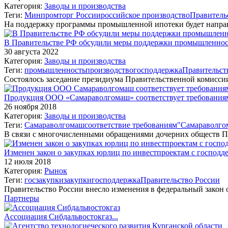
Категория:
Заводы и производства
Теги:
Минпромторг России
российское производство
Правитель
На поддержку программы промышленной ипотеки будет направ
В Правительстве РФ обсудили меры поддержки промышленнос
30 августа 2022
Категория:
Заводы и производства
Теги:
промышленность
производство
господдержка
Правительст
Состоялось заседание президиума Правительственной комисс
Продукция ООО «Самараволгомаш» соответствует требования
26 ноября 2018
Категория:
Заводы и производства
Теги:
Самараволгомаш
соответствие требованиям
"Самараволго
В связи с многочисленными обращениями дочерних обществ 
Изменен закон о закупках юрлиц по инвестпроектам с господд
12 июля 2018
Категория:
Рынок
Теги:
госзакупки
закупки
господдержка
Правительство России
Правительство России внесло изменения в федеральный закон 
Партнеры
Ассоциация Сибдальвостокгаз...