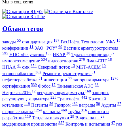
Мы в соц. сетях
Облако тегов
55
197
15
заводы
стандартизация
Газ.Нефть.Технологии УФА
11
69
конференции
ЗАО "РОУ"
Вестник арматуростроителя
595
155
20
57
НПО «Регулятор»
ИКАР
Тулаэлектропривод
534
270
18
импортозамещение
видеорепортаж
Ямал-СПГ
41
354
13
10
НПАА
омк
Северный поток
МКТ-АСДМ
362
51
теплоснабжение
Ремонт и реконструкция
51
77
1276
нефтепереработка
инвестиции
запорная арматура
539
17
38
сертификация
Фобос
Тяньваньская АЭС
12
169
Нефтегаз-2016
регулирующая арматура
запорно-
225
442
регулирующая арматура
Транснефть
Красный
119
56
482
50
27
котельщик
Патенты
Газпром
награды
Аудиты
1254
468
316
шаровые краны
клапаны
трубы
новинки и
110
29
28
разработки
Тендеры и закупки
Водоканалы
357
47
модернизация производства
Контроль и испытания
газ