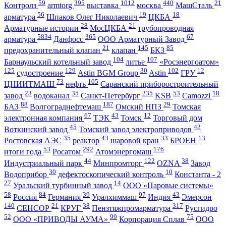
59
395
1012
440
21
Контролз
armtorg
выставка
москва
МашСталь
56
19
18
арматура
Шпаков Олег Николаевич
ЦКБА
28
21
Арматурные истории
МосЦКБА
трубопроводная
5834
365
67
арматура
Данфосс
ООО Арматурный Завод
21
145
85
предохранительный клапан
клапан
БКЗ
104
107
Барнаульский котельный завод
литье
«Росэнергоатом»
125
129
30
102
12
судостроение
Astin BGM Group
Astin
ГРУ
73
105
ЦНИИТМАШ
нефть
Саранский приборостроительный
23
35
235
53
18
завод
водоканал
Санкт-Петербург
KSB
Camozzi
88
187
29
БАЗ
Волгограднефтемаш
Омский НПЗ
Томская
67
43
12
электронная компания
ТЭК
Томск
Торговый дом
45
42
Воткинский завод
Томский завод электроприводов
35
43
33
13
Ростовская АЭС
реактор
шаровой кран
БРОЕН
53
292
176
итоги года
Росатом
Атомэнергомаш
44
122
38
Индустриальный парк
Минпромторг
OZNA
Завод
30
10
Водоприбор
дефектоскопический контроль
Константа - 2
27
14
Уральский турбинный завод
ООО «Паровые системы»
58
84
39
97
43
Россия
Германия
Уралхиммаш
Индия
Эмерсон
140
21
38
317
СЕНСОР
КРУГ
Пензтяжпромарматура
Русгидро
52
99
75
ООО «ПРИВОДЫ АУМА»
Корпорация Сплав
ООО