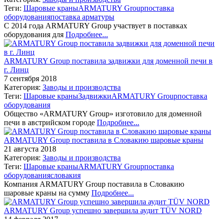
Теги:
Шаровые краны
ARMATURY Group
поставка
оборудования
поставка арматуры
С 2014 года ARMATURY Group участвует в поставках
оборудования для
Подробнее...
ARMATURY Group поставила задвижки для доменной печи в
г. Линц
7 сентября 2018
Категория:
Заводы и производства
Теги:
Шаровые краны
Задвижки
ARMATURY Group
поставка
оборудования
Общество «ARMATURY Group» изготовило для доменной
печи в австрийском городе
Подробнее...
ARMATURY Group поставила в Словакию шаровые краны
21 августа 2018
Категория:
Заводы и производства
Теги:
Шаровые краны
ARMATURY Group
поставка
оборудования
словакия
Компания ARMATURY Group поставила в Словакию
шаровые краны на сумму
Подробнее...
ARMATURY Group успешно завершила аудит ТÜV NORD