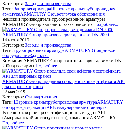
Категория:
Заводы и производства
Теги:
Запорная арматура
Шаровые краны
трубопроводная
арматура
ARMATURY Group
отгрузка оборудования
Чешский производитель трубопроводной арматуры
ARMATURY Group выполнил заказ одной из
Подробнее...
ARMATURY Group произвела две задвижки DN 2000
14 июня 2019
Категория:
Заводы и производства
Теги:
трубопроводная арматура
ARMATURY Group
новое
оборудование
Задвижка
Компания ARMATURY Group изготовила две задвижки DN
2000 для фирмы
Подробнее...
ARMATURY Group продлила срок действия сертификата API
для шаровых кранов
22 мая 2019
Категория:
Стандартизация
Теги:
Шаровые краны
трубопроводная арматура
ARMATURY
Group
ресертификация
API
международные стандарты
Успешно завершив ресертификационный аудит API
(Американский институт нефти), компания ARMATURY
Подробнее...