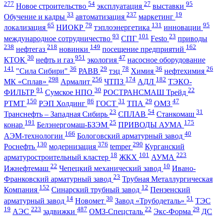
277
54
27
95
Новое строительство
эксплуатация
выставки
33
237
19
Обучение и кадры
автоматизация
маркетинг
65
79
131
95
локализация
НИОКР
тэплоэнергетика
инновации
93
101
23
международное сотрудничество
СПГ
Festo
приводы
238
218
149
162
нефтегаз
новинки
посещение предприятий
30
951
47
КТОК
нефть и газ
экология
насосное оборудование
141
36
29
78
36
26
"Сила Сибири"
РАВВ
тэц
Химия
нефтехимия
298
256
174
182
МК «Сплав»
Армалит
ЧТПЗ
АДЛ
ТЭКО-
91
30
22
ФИЛЬТР
Сумское НПО
РОСТРАНСМАШ Трейд
150
86
31
29
47
РТМТ
РЭП Холдинг
ГОСТ
ТПА
ОМЗ
23
54
31
Транснефть – Западная Сибирь
СПЛАВ
Станкомаш
191
25
175
конар
Белэнергомаш-БЗЭМ
ПРИВОДЫ АУМА
166
40
АЭМ-технологии
Бологовский арматурный завод
130
376
290
Роснефть
модернизация
temper
Курганский
18
101
223
арматуростроительный кластер
ЖКХ
АУМА
22
10
Ижнефтемаш
Чепецкий механический завод
Ивано-
23
Франковский арматурный завод
Трубная Металлургическая
152
12
Компания
Синарский трубный завод
Пензенский
14
30
51
арматурный завод
Новомет
Завод «Трубодеталь»
ТЭС
19
223
487
22
29
АЭС
задвижки
ОМЗ-Спецсталь
Экс-Форма
ДС