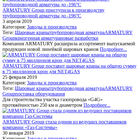
ARMATURY Group приступила к производству
трубопроводной арматуры до -196°C
3 апреля 2019
Категория:
Заводы и производства
Теги:
Шаровые краны
трубопроводная арматура
ARMATURY
Group
криогенная арматура
новые разработки
Компания ARMATURY расширила ассортимент выпускаемой
продукции новой линейкой шаровых кранов
Подробнее...
ARMATURY Group поставит шаровые краны на общую сумму
в 75 миллионов крон для NET4GAS
25 февраля 2019
Категория:
Заводы и производства
Теги:
Шаровые краны
трубопроводная арматура
ARMATURY
Group
поставка оборудования
Для строительства участка газопровода «G4G»
протяжённостью 250 км и диаметром
Подробнее...
ARMATURY Group стала одним из ведущих поставщиков
компании «Газ-Системы»
30 января 2019
Категория:
Заводы и производства