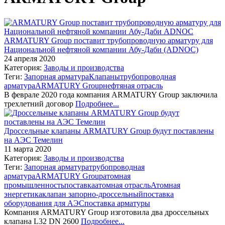
ARMATURY Group поставит трубопроводную арматуру для
Национальной нефтяной компании Абу-Даби (ADNOC)
24 апреля 2020
Категория:
Заводы и производства
Теги:
Запорная арматура
Клапаны
трубопроводная
арматура
ARMATURY Group
нефтяная отрасль
В феврале 2020 года компания ARMATURY Group заключила
трехлетний договор
Подробнее...
Дроссельные клапаны ARMATURY Group будут поставлены
на АЭС Темелин
11 марта 2020
Категория:
Заводы и производства
Теги:
Запорная арматура
трубопроводная
арматура
ARMATURY Group
атомная
промышленность
поставка
атомная отрасль
Атомная
энергетика
клапан запорно-дроссельный
поставка
оборудования для АЭС
поставка арматуры
Компания ARMATURY Group изготовила два дроссельных
клапана L32 DN 2600
Подробнее...