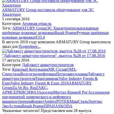
ARMATURY Group поставила оборудование для ЭС
Хвалетице
5 сентября 2016
Категория:
Атомная отрасль
Теги:
ARMATURY Group
ЭС Хвалетице
цельносварные
шиберные ножевые задвижки
Basalt Prague
Ручные шиберные
ножевые задвижки
S33.4
В августе 2016 году компания ARMATURY Group выполнила
заказ для
Подробнее...
"Дайджест арматуростроителя", выпуск №28 от 17.08.2016
17 августа 2016
Категория:
Дайджест арматуростроителя
Теги:
Красный Котельщик
МК Сплав
ОМЗ-
Спецсталь
Волгограднефтемаш
Петрозаводскмаш
Дайджест
арматуростроителя
Трансаммиак
Valve Industry Forum &
Expo
Valve Industry Forum & Expo 2016
ARMATURY
Group
Za.Ve.Ro. Rus
ГАКС-
АРМСЕРВИС
ИФАЗ
АрселорМиттал Кривой Рог
Ассоциация
предприятий химического и нефтяного
машиностроения
Корвет
Andrex
РОТЕК
МашСталь
Лортэкс
Эко
Астима
Basalt Prague
ПРАНА
SKODA
Уважаемые читатели! Представляем вам 28 выпуск