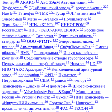
46
13
133
Темпер
ARAKO
АБС ЗЭиМ Автоматизация
62
34
227
Трубодеталь
ТД «Воткинский завод»
водоснабжение
91
27
153
74
44
Hawle
Татнефть
ТМК
Гусар
ЛГ автоматика
19
18
13
43
Энергомаш
Metso
Swagelok
Полипластик
101
107
69
ТермоБрест
НПФ «КРУГ»
ИННОПРОМ
43
63
Росстандарт
НПО «ГАКС-АРМСЕРВИС»
Российское
14
29
79
теплоснабжение
Татарстан
Курганская область
185
112
51
стандарты
ООО «РТМТ»
Энергомашкомплект
58
101
10
привод
Арматурный Завод
СибурТюменьГаз
Омская
17
43
33
область
ВМЗ
Росводоканал
Иркутская нефтяная
10
13
компания
Соединительные отводы трубопроводов
39
44
236
Первоуральский новотрубный завод
Новатек
LD
14
НПО "ГАКС-Армсервис"
Благовещенский арматурный
193
30
19
10
завод
водоприбор
ФРП
Пульсатор
107
12
122
15
Петрозаводскмаш
США
рынок
импорт
23
91
Транснефть – Диаскан
«ПромАрм»
Шиберно-ножевые
11
12
задвижки
Valve Industry Forum&Expo'
Минпромторг
142
19
65
18
России
Русский Регистр
Лукойл
НИИ Транснефть
20
11
13
«ИркутскНИИхиммаш»
Лортэкс Эко
Honeywell
18
12
10
промышленная автоматизация
ФАС
TECOFI