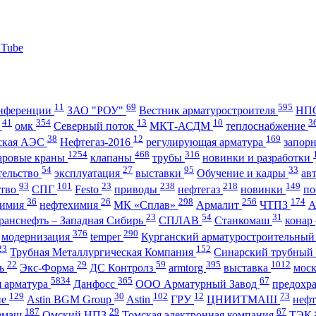
11
69
595
нференции
ЗАО "РОУ"
Вестник арматуростроителя
НПО
41
354
13
10
3
А
омк
Северный поток
МКТ-АСДМ
теплоснабжение
38
12
169
ская АЭС
Нефтегаз-2016
регулирующая арматура
запор
1254
468
316
аровые краны
клапаны
трубы
новинки и разработки
54
27
95
33
тельство
эксплуатация
выставки
Обучение и кадры
ав
93
101
23
238
218
149
ство
СПГ
Festo
приводы
нефтегаз
новинки
по
36
26
298
256
174
имия
нефтехимия
МК «Сплав»
Армалит
ЧТПЗ
23
54
31
ранснефть – Западная Сибирь
СПЛАВ
Станкомаш
конар
376
290
модернизация
temper
Курганский арматуростроительный
23
152
Трубная Металлургическая Компания
Синарский трубный
22
29
59
395
1012
ль
Экс-Форма
ДС Контролз
armtorg
выставка
мос
5834
365
67
я арматура
Данфосс
ООО Арматурный Завод
предохр
129
30
102
12
73
ие
Astin BGM Group
Astin
ГРУ
ЦНИИТМАШ
неф
187
29
67
темаш
Омский НПЗ
Томская электронная компания
ТЭК