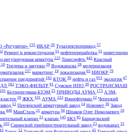
155
20
57
 «Регулятор»
ИКАР
Тулаэлектропривод
62
51
51
Ремонт и реконструкция
нефтепереработка
инвестиции
225
442
но-регулирующая арматура
Транснефть
Красный
110
29
28
Тендеры и закупки
Водоканалы
модернизация
237
19
65
79
томатизация
маркетинг
локализация
НИОКР
162
30
951
47
сещение предприятий
КТОК
нефть и газ
экология
182
91
30
АДЛ
ТЭКО-ФИЛЬТР
Сумское НПО
РОСТРАНСМАШ
191
25
175
Белэнергомаш-БЗЭМ
ПРИВОДЫ АУМА
АЭМ-
18
101
223
22
 кластер
ЖКХ
АУМА
Ижнефтемаш
Чепецкий
12
14
30
 завод
Пензенский арматурный завод
Новомет
Завод
440
21
56
19
ква
МашСталь
арматура
Шпаков Олег Николаевич
21
145
85
анительный клапан
клапан
БКЗ
Барнаульский
105
23
35
ть
Саранский приборостроительный завод
водоканал
43
12
45
Томск
Торговый дом Воткинский завод
Томский завод