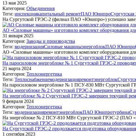
13 мая 2025
Категория:
Объединения
Теги:
инспекция
капитальный ремонт
ПАО Юнипро
Сургутская
На Сургутской ГРЭС-2 (филиал ПАО «Юнипро») успешно заве
АО «Силовые машины» изготовило комплект оборудования дл
31 января 2025
Категория:
Заводы и производства
Теги:
модернизация
Силовые машины
энергоблок
ПАО Юнипро
АО «Силовые машины» изготовило комплект оборудования дл
На паросиловом энергоблоке № 1 Сургутской ГРЭС-2 проводя
21 марта 2024
Категория:
Теплоэнергетика
Теги:
Теплоснабжение
модернизация
ремонт
энергоблок
Сургутс
На паросиловом энергоблоке № 1 ПСУ-830 МВт Сургутской 
На энергоблоке № 2 Сургутской ГРЭС-2 завершен текущий ре
9 февраля 2024
Категория:
Теплоэнергетика
Теги:
модернизация
ремонт
энергоблок
ПАО Юнипро
турбина
Су
На энергоблоке № 2 ПСУ-810 МВт Сургутской ГРЭС-2 (ПАО
На Сургутской ГРЭС-2 продолжается подготовка оборудования
1 сентября 2023