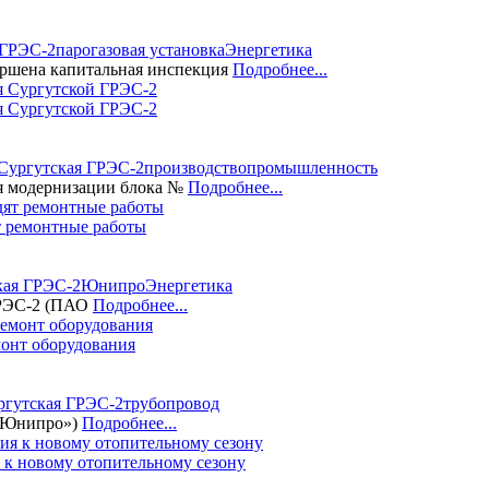
 ГРЭС-2
парогазовая установка
Энергетика
ршена капитальная инспекция
Подробнее...
я Сургутской ГРЭС-2
Сургутская ГРЭС-2
производство
промышленность
я модернизации блока №
Подробнее...
т ремонтные работы
кая ГРЭС-2
Юнипро
Энергетика
ГРЭС-2 (ПАО
Подробнее...
монт оборудования
ргутская ГРЭС-2
трубопровод
 «Юнипро»)
Подробнее...
 к новому отопительному сезону