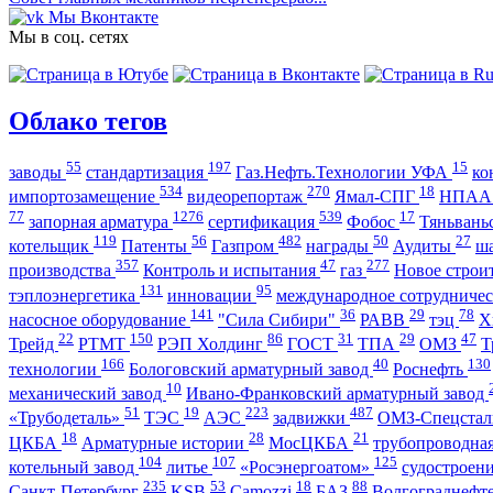
Мы Вконтакте
Мы в соц. сетях
Облако тегов
55
197
15
заводы
стандартизация
Газ.Нефть.Технологии УФА
ко
534
270
18
импортозамещение
видеорепортаж
Ямал-СПГ
НПА
77
1276
539
17
запорная арматура
сертификация
Фобос
Тяньвань
119
56
482
50
27
котельщик
Патенты
Газпром
награды
Аудиты
ш
357
47
277
производства
Контроль и испытания
газ
Новое строи
131
95
тэплоэнергетика
инновации
международное сотрудниче
141
36
29
78
насосное оборудование
"Сила Сибири"
РАВВ
тэц
Х
22
150
86
31
29
47
Трейд
РТМТ
РЭП Холдинг
ГОСТ
ТПА
ОМЗ
Т
166
40
130
технологии
Бологовский арматурный завод
Роснефть
10
механический завод
Ивано-Франковский арматурный завод
51
19
223
487
«Трубодеталь»
ТЭС
АЭС
задвижки
ОМЗ-Спецста
18
28
21
ЦКБА
Арматурные истории
МосЦКБА
трубопроводна
104
107
125
котельный завод
литье
«Росэнергоатом»
судостроен
235
53
18
88
Санкт-Петербург
KSB
Camozzi
БАЗ
Волгограднеф