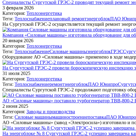
Специалисты Сургутской ГРЭС-2 проводят текущий ремонт э
3 февраля 2026
Категория:
Теплоэнергетика
Теги:
Теплоснабжение
плановый ремонт
энергоблок
ПАО Юнип
На Сургутской ГРЭС-2 осуществляется текущий ремонт энерг
Компания «Силовые машины» изготовила оборудование для об
20 января 2026
Категория:
Теплоэнергетика
Теги:
Теплоснабжение
Силовые машины
энергоблок
ГРЭС
Сургу
Оборудование АО «Силовые машины» применено в ходе моде
На Сургутской ГРЭС-2 провели бороскопическую инспекцию 
31 июля 2025
Категория:
Теплоэнергетика
Теги:
Теплоснабжение
ремонт
энергоблок
ПАО Юнипро
Сургутс
Специалисты Сургутской ГРЭС-2 продолжают подготовку обор
АО «Силовые машины» поставило турбогенератор ТВВ-800-2 
2 июня 2025
Категория:
Заводы и производства
Теги:
Силовые машины
машиностроение
поставка
ПАО Юнипро
АО «Силовые машины» (завод «Электросила») изготовило и п
На энергоблоке № 8 Сургутской ГРЭС-2 успешно завершена к