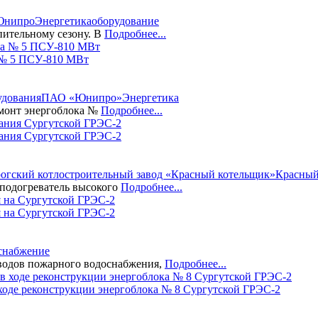
нипро
Энергетика
оборудование
пительному сезону. В
Подробнее...
 № 5 ПСУ-810 МВт
удования
ПАО «Юнипро»
Энергетика
монт энергоблока №
Подробнее...
вания Сургутской ГРЭС-2
огский котлостроительный завод «Красный котельщик»
Красный
 подогреватель высокого
Подробнее...
 на Сургутской ГРЭС-2
снабжение
оводов пожарного водоснабжения,
Подробнее...
 ходе реконструкции энергоблока № 8 Сургутской ГРЭС-2