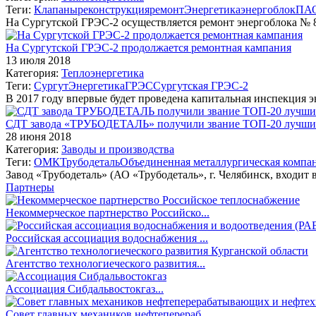
Теги:
Клапаны
реконструкция
ремонт
Энергетика
энергоблок
ПА
На Сургутской ГРЭС-2 осуществляется ремонт энергоблока №
На Сургутской ГРЭС-2 продолжается ремонтная кампания
13 июля 2018
Категория:
Теплоэнергетика
Теги:
Сургут
Энергетика
ГРЭС
Сургутская ГРЭС-2
В 2017 году впервые будет проведена капитальная инспекция 
СДТ завода «ТРУБОДЕТАЛЬ» получили звание ТОП-20 лучших
28 июня 2018
Категория:
Заводы и производства
Теги:
ОМК
Трубодеталь
Объединенная металлургическая компа
Завод «Трубодеталь» (АО «Трубодеталь», г. Челябинск, входит
Партнеры
Некоммерческое партнерство Российско...
Российская ассоциация водоснабжения ...
Агентство технологиеческого развития...
Ассоциация Сибдальвостокгаз...
Совет главных механиков нефтеперераб...