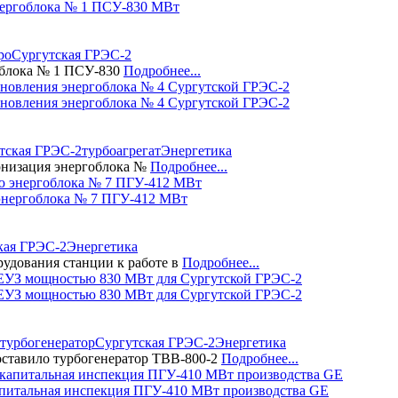
нергоблока № 1 ПСУ-830 МВт
ро
Сургутская ГРЭС-2
облока № 1 ПСУ-830
Подробнее...
новления энергоблока № 4 Сургутской ГРЭС-2
тская ГРЭС-2
турбоагрегат
Энергетика
рнизация энергоблока №
Подробнее...
энергоблока № 7 ПГУ-412 МВт
кая ГРЭС-2
Энергетика
удования станции к работе в
Подробнее...
ЕУЗ мощностью 830 МВт для Сургутской ГРЭС-2
турбогенератор
Сургутская ГРЭС-2
Энергетика
оставило турбогенератор ТВВ-800-2
Подробнее...
апитальная инспекция ПГУ-410 МВт производства GE