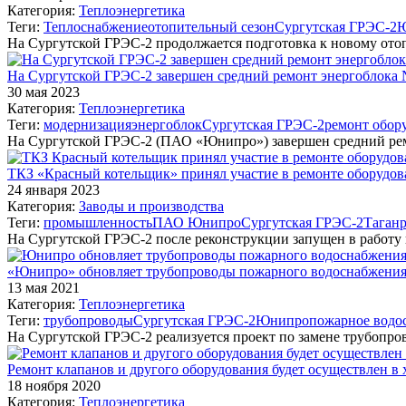
Категория:
Теплоэнергетика
Теги:
Теплоснабжение
отопительный сезон
Сургутская ГРЭС-2
Ю
На Сургутской ГРЭС-2 продолжается подготовка к новому ото
На Сургутской ГРЭС-2 завершен средний ремонт энергоблока
30 мая 2023
Категория:
Теплоэнергетика
Теги:
модернизация
энергоблок
Сургутская ГРЭС-2
ремонт обор
На Сургутской ГРЭС-2 (ПАО «Юнипро») завершен средний ре
ТКЗ «Красный котельщик» принял участие в ремонте оборудо
24 января 2023
Категория:
Заводы и производства
Теги:
промышленность
ПАО Юнипро
Сургутская ГРЭС-2
Таганр
На Сургутской ГРЭС-2 после реконструкции запущен в работу
«Юнипро» обновляет трубопроводы пожарного водоснабжения
13 мая 2021
Категория:
Теплоэнергетика
Теги:
трубопроводы
Сургутская ГРЭС-2
Юнипро
пожарное водо
На Сургутской ГРЭС-2 реализуется проект по замене трубопр
Ремонт клапанов и другого оборудования будет осуществлен в
18 ноября 2020
Категория:
Теплоэнергетика