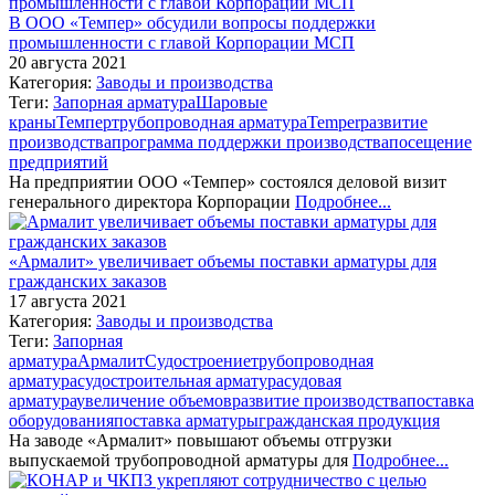
В ООО «Темпер» обсудили вопросы поддержки
промышленности с главой Корпорации МСП
20 августа 2021
Категория:
Заводы и производства
Теги:
Запорная арматура
Шаровые
краны
Темпер
трубопроводная арматура
Temper
развитие
производства
программа поддержки производства
посещение
предприятий
На предприятии ООО «Темпер» состоялся деловой визит
генерального директора Корпорации
Подробнее...
«Армалит» увеличивает объемы поставки арматуры для
гражданских заказов
17 августа 2021
Категория:
Заводы и производства
Теги:
Запорная
арматура
Армалит
Судостроение
трубопроводная
арматура
судостроительная арматура
судовая
арматура
увеличение объемов
развитие производства
поставка
оборудования
поставка арматуры
гражданская продукция
На заводе «Армалит» повышают объемы отгрузки
выпускаемой трубопроводной арматуры для
Подробнее...