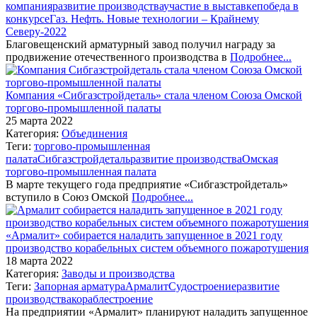
компания
развитие производства
участие в выставке
победа в
конкурсе
Газ. Нефть. Новые технологии – Крайнему
Северу-2022
Благовещенский арматурный завод получил награду за
продвижение отечественного производства в
Подробнее...
Компания «Сибгазстройдеталь» стала членом Союза Омской
торгово-промышленной палаты
25 марта 2022
Категория:
Объединения
Теги:
торгово-промышленная
палата
Сибгазстройдеталь
развитие производства
Омская
торгово-промышленная палата
В марте текущего года предприятие «Сибгазстройдеталь»
вступило в Союз Омской
Подробнее...
«Армалит» собирается наладить запущенное в 2021 году
производство корабельных систем объемного пожаротушения
18 марта 2022
Категория:
Заводы и производства
Теги:
Запорная арматура
Армалит
Судостроение
развитие
производства
кораблестроение
На предприятии «Армалит» планируют наладить запущенное