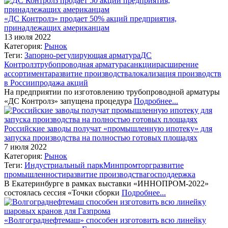
«ДС Контролз» продает 50% акций предприятия,
принадлежащих американцам
13 июля 2022
Категория:
Рынок
Теги:
Запорно-регулирующая арматура
ДС
Контролз
трубопроводная арматура
санкции
расширение
ассортимента
развитие производства
локализация производств
в России
продажа акций
На предприятии по изготовлению трубопроводной арматуры
«ДС Контролз» запущена процедура
Подробнее...
Российские заводы получат «промышленную ипотеку» для
запуска производства на полностью готовых площадях
7 июля 2022
Категория:
Рынок
Теги:
Индустриальный парк
Минпромторг
развитие
промышленности
развитие производства
господдержка
В Екатеринбурге в рамках выставки «ИННОПРОМ-2022»
состоялась сессия «Точки сборки
Подробнее...
«Волгограднефтемаш» способен изготовить всю линейку