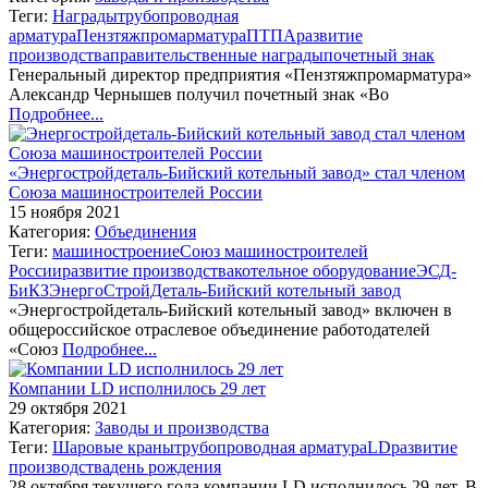
Теги:
Награды
трубопроводная
арматура
Пензтяжпромарматура
ПТПА
развитие
производства
правительственные награды
почетный знак
Генеральный директор предприятия «Пензтяжпромарматура»
Александр Чернышев получил почетный знак «Во
Подробнее...
«Энергостройдеталь-Бийский котельный завод» стал членом
Союза машиностроителей России
15 ноября 2021
Категория:
Объединения
Теги:
машиностроение
Союз машиностроителей
России
развитие производства
котельное оборудование
ЭСД-
БиКЗ
ЭнергоСтройДеталь-Бийский котельный завод
«Энергостройдеталь-Бийский котельный завод» включен в
общероссийское отраслевое объединение работодателей
«Союз
Подробнее...
Компании LD исполнилось 29 лет
29 октября 2021
Категория:
Заводы и производства
Теги:
Шаровые краны
трубопроводная арматура
LD
развитие
производства
день рождения
28 октября текущего года компании LD исполнилось 29 лет. В