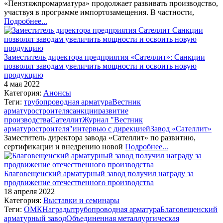
«Пензтяжпромарматура» продолжает развивать производство,
участвуя в программе импортозамещения. В частности,
Подробнее...
Заместитель директора предприятия «Сателлит»: Санкции
позволят заводам увеличить мощности и освоить новую
продукцию
4 мая 2022
Категория:
Анонсы
Теги:
трубопроводная арматура
Вестник
арматуростроителя
санкции
развитие
производства
Сателлит
Журнал "Вестник
арматуростроителя"
интервью с дирекцией
Завод «Сателлит»
Заместитель директора завода «Сателлит» по развитию,
сертификации и внедрению новой
Подробнее...
Благовещенский арматурный завод получил награду за
продвижение отечественного производства
18 апреля 2022
Категория:
Выставки и семинары
Теги:
ОМК
Награды
трубопроводная арматура
Благовещенский
арматурный завод
Объединенная металлургическая