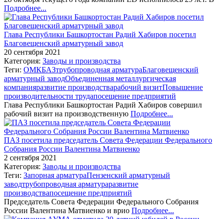
Подробнее...
Глава Республики Башкортостан Радий Хабиров посетил
Благовещенский арматурный завод
20 сентября 2021
Категория:
Заводы и производства
Теги:
ОМК
БАЗ
трубопроводная арматура
Благовещенский
арматурный завод
Объединенная металлургическая
компания
развитие производства
рабочий визит
Повышение
производительности труда
посещение предприятий
Глава Республики Башкортостан Радий Хабиров совершил
рабочий визит на производственную
Подробнее...
ПАЗ посетила председатель Совета Федерации Федерального
Собрания России Валентина Матвиенко
2 сентября 2021
Категория:
Заводы и производства
Теги:
Запорная арматура
Пензенский арматурный
завод
трубопроводная арматура
развитие
производства
посещение предприятий
Председатель Совета Федерации Федерального Собрания
России Валентина Матвиенко и врио
Подробнее...