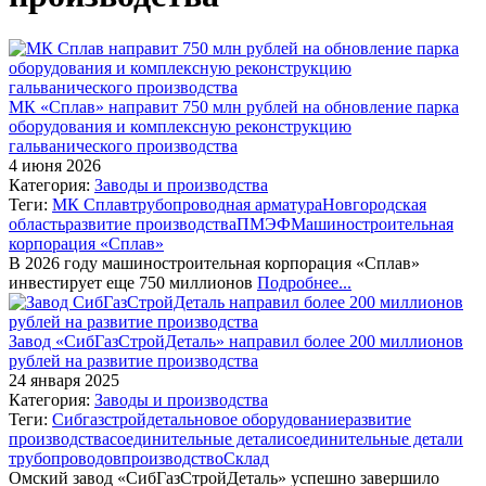
МК «Сплав» направит 750 млн рублей на обновление парка
оборудования и комплексную реконструкцию
гальванического производства
4 июня 2026
Категория:
Заводы и производства
Теги:
МК Сплав
трубопроводная арматура
Новгородская
область
развитие производства
ПМЭФ
Машиностроительная
корпорация «Сплав»
В 2026 году машиностроительная корпорация «Сплав»
инвестирует еще 750 миллионов
Подробнее...
Завод «СибГазСтройДеталь» направил более 200 миллионов
рублей на развитие производства
24 января 2025
Категория:
Заводы и производства
Теги:
Сибгазстройдеталь
новое оборудование
развитие
производства
соединительные детали
соединительные детали
трубопроводов
производство
Склад
Омский завод «СибГазСтройДеталь» успешно завершило