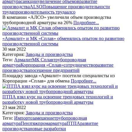
арматура
санкции
увеличение объемов
развитие
производства
ALSO
Повышение производительности
труда
производительность труда
алсо
В компании «АЛСО» увеличили объем производства
трубопроводной арматуры на 26%
Подробнее...
«Армалит» и МК «Сплав» обменялись опытом по развитию
производственной системы
30 мая 2022
Категория:
Заводы и производства
Теги:
Армалит
МК Сплав
трубопроводная
арматура
Корпорация «Сплав»
сотрудничество
развитие
производства
посещение предприятий
Площадку завода «Армалит» посетили специалисты из
Корпорации «Сплав» для обмена
Подробнее...
ПТПА взял курс на освоение трендовых технологий и
разработку новой трубопроводной арматуры
23 мая 2022
Категория:
Заводы и производства
Теги:
Импортозамещение
трубопроводная
арматура
Пензтяжпромарматура
ПТПА
развитие
производства
новые разработки