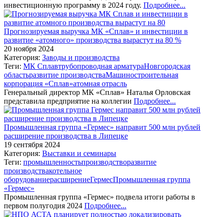
инвестиционную программу в 2024 году.
Подробнее...
Прогнозируемая выручка МК «Сплав» и инвестиции в
развитие «атомного» производства вырастут на 80 %
20 ноября 2024
Категория:
Заводы и производства
Теги:
МК Сплав
трубопроводная арматура
Новгородская
область
развитие производства
Машиностроительная
корпорация «Сплав»
атомная отрасль
Генеральный директор МК «Сплав» Наталья Орловская
представила предприятие на коллегии
Подробнее...
Промышленная группа «Гермес» направит 500 млн рублей
расширение производства в Липецке
19 сентября 2024
Категория:
Выставки и семинары
Теги:
промышленность
производство
развитие
производства
котельное
оборудование
расширение
Гермес
Промышленная группа
«Гермес»
Промышленная группа «Гермес» подвела итоги работы в
первом полугодия 2024
Подробнее...