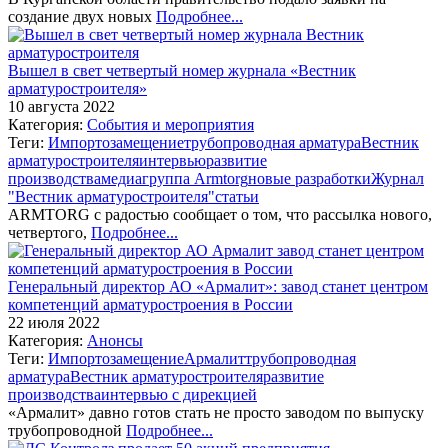
создание двух новых
Подробнее...
Вышел в свет четвертый номер журнала «Вестник
арматуростроителя»
10 августа 2022
Категория:
События и мероприятия
Теги:
Импортозамещение
трубопроводная арматура
Вестник
арматуростроителя
интервью
развитие
производства
медиагруппа Armtorg
новые разработки
Журнал
"Вестник арматуростроителя"
статьи
ARMTORG с радостью сообщает о том, что рассылка нового,
четвертого,
Подробнее...
Генеральный директор АО «Армалит»: завод станет центром
компетенций арматуростроения в России
22 июля 2022
Категория:
Анонсы
Теги:
Импортозамещение
Армалит
трубопроводная
арматура
Вестник арматуростроителя
развитие
производства
интервью с дирекцией
«Армалит» давно готов стать не просто заводом по выпуску
трубопроводной
Подробнее...