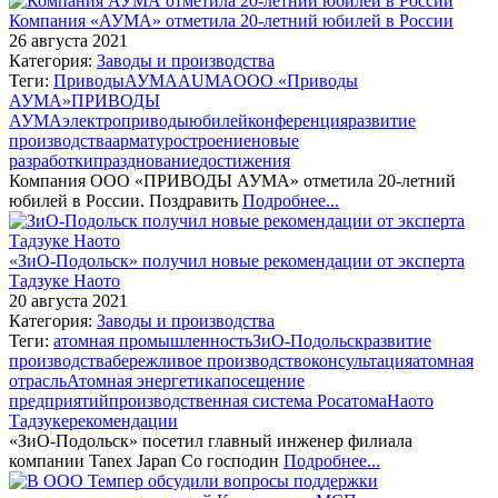
Компания «АУМА» отметила 20-летний юбилей в России
26 августа 2021
Категория:
Заводы и производства
Теги:
Приводы
АУМА
AUMA
ООО «Приводы
АУМА»
ПРИВОДЫ
АУМА
электроприводы
юбилей
конференция
развитие
производства
арматуростроение
новые
разработки
празднование
достижения
Компания ООО «ПРИВОДЫ АУМА» отметила 20-летний
юбилей в России. Поздравить
Подробнее...
«ЗиО-Подольск» получил новые рекомендации от эксперта
Тадзуке Наото
20 августа 2021
Категория:
Заводы и производства
Теги:
атомная промышленность
ЗиО-Подольск
развитие
производства
бережливое производство
консультация
атомная
отрасль
Атомная энергетика
посещение
предприятий
производственная система Росатома
Наото
Тадзуке
рекомендации
«ЗиО-Подольск» посетил главный инженер филиала
компании Tanex Japan Co господин
Подробнее...