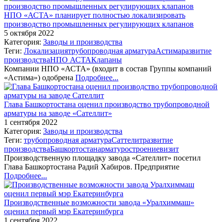
НПО «АСТА» планирует полностью локализировать
производство промышленных регулирующих клапанов
5 октября 2022
Категория:
Заводы и производства
Теги:
Локализация
трубопроводная арматура
Астима
развитие
производства
НПО АСТА
Клапаны
Компании НПО «АСТА» (входит в состав Группы компаний
«Астима») одобрена
Подробнее...
Глава Башкортостана оценил производство трубопроводной
арматуры на заводе «Сателлит»
1 сентября 2022
Категория:
Заводы и производства
Теги:
трубопроводная арматура
Саттелит
развитие
производства
Башкортостан
арматуростроение
визит
Производственную площадку завода «Сателлит» посетил
Глава Башкортостана Радий Хабиров. Предприятие
Подробнее...
Производственные возможности завода «Уралхиммаш»
оценил первый мэр Екатеринбурга
1 сентября 2022