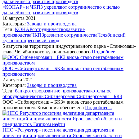
«КОНАР» и ЧКПЗ укрепляют сотрудничество с целью
дальнейшего развития производств
10 августа 2021
Категория:
Заводы и производства
Теги:
КОНАР
сотрудничество
развитие
производства
ЧКПЗ
развитие сотрудничества
Челябинский
кузнечно-прессовый завод
5 августа на территории индустриального парка «Станкомаш»
глава Челябинского кузнечно-прессового
Подробнее...
ООО «Сибэнергомаш – БКЗ» вновь стало рентабельным
производством
2 августа 2021
Категория:
Заводы и производства
Теги:
банкротство
развитие производства
котельное
оборудование
котлы
Сибэнергомаш
Сибэнергомаш – БКЗ
ООО «Сибэнергомаш – БКЗ» вновь стало рентабельным
производством. Компания обеспечена
Подробнее...
НПО «Регулятор» посетила делегация департамента
инвестиций и промышленности Ярославской области и