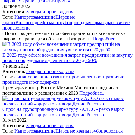
шаровых кранов для «Газпрома»
30 июня 2022
Категория:
Заводы и производства
Теги:
Импортозамещение
Шаровые
краны
Волгограднефтемаш
трубопроводная арматура
развитие
производства
«Волгограднефтемаш» способен производить всю линейку
шаровых кранов для объектов «Газпрома».
Подробнее...
В 2023 году объем возмещения затрат предприятий на закупку
нового оборудования увеличится с 20 до 50%
7 июня 2022
Категория:
Заводы и производства
Теги:
финансирование
развитие промышленности
развитие
производства
господдержка
Премьер-министр России Михаил Мишустин подписал
постановление о расширении с 2023
Подробнее...
Спрос на трубопроводную арматуру «АЛСО» резко вырос
после санкций – директор завода Денис Рысенко
31 мая 2022
Категория:
Заводы и производства
Теги:
Импортозамещение
Шаровые краны
трубопроводная