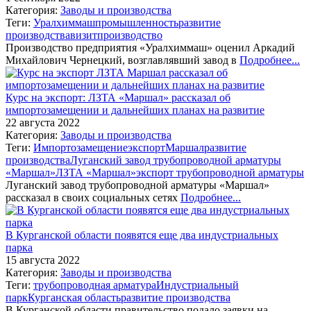
Категория:
Заводы и производства
Теги:
Уралхиммаш
промышленность
развитие
производства
визит
производство
Производство предприятия «Уралхиммаш» оценил Аркадий
Михайлович Чернецкий, возглавлявший завод в
Подробнее...
Курс на экспорт: ЛЗТА «Маршал» рассказал об
импортозамещении и дальнейших планах на развитие
22 августа 2022
Категория:
Заводы и производства
Теги:
Импортозамещение
экспорт
Маршал
развитие
производства
Луганский завод трубопроводной арматуры
«Маршал»
ЛЗТА «Маршал»
экспорт трубопроводной арматуры
Луганский завод трубопроводной арматуры «Маршал»
рассказал в своих социальных сетях
Подробнее...
В Курганской области появятся еще два индустриальных
парка
15 августа 2022
Категория:
Заводы и производства
Теги:
трубопроводная арматура
Индустриальный
парк
Курганская область
развитие производства
В Курганской области правительство подало заявки на