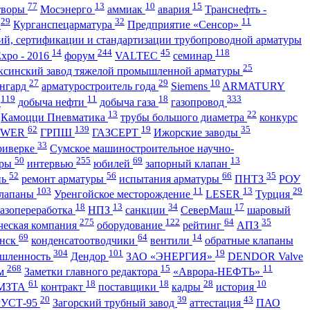
77
13
10
15
творы
Мосэнерго
аммиак
авария
Транснефть -
29
32
11
С
Курганспецарматура
Предприятие «Сенсор»
ий, сертификации и стандартизации трубопроводной арматуры
14
244
45
118
Expo - 2016
форум
VALTEC
семинар
25
ксинский завод тяжелой промышленной арматуры
27
29
10
нгард
арматуростроитель года
Siemens
ARMATURY
119
11
18
333
я
добыча нефти
добыча газа
газопровод
13
22
Камоцци Пневматика
трубы большого диаметра
конкурс
62
139
19
35
OWER
ГРПШ
ГАЗСЕРТ
Ижорские заводы
33
риверке
Сумское машиностроительное научно-
50
255
69
13
оры
интервью
юбилей
запорный клапан
52
56
66
35
нь
ремонт арматуры
испытания арматуры
ПНТЗ
РОУ
103
11
13
29
клапаны
Уренгойское месторождение
LESER
Турция
18
13
34
17
азопереработка
НПЗ
санкции
СеверМаш
шаровый
275
122
64
35
ческая компания
оборудование
рейтинг
АПЗ
69
64
14
инск
конденсатоотводчики
вентили
обратные клапаны
304
101
19
ышленность
Дендор
ЗАО «ЭНЕРГИЯ»
DENDOR Valve
268
15
11
ум
Заметки главного редактора
«Аврора-НЕФТЬ»
61
18
18
28
10
МЗТА
контракт
поставщики
кадры
история
20
39
43
РУСТ-95
Загорский трубный завод
аттестация
ПАО