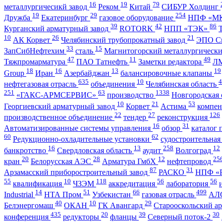
16
19
79
металлургичесикй завод
Реком
Китай
СИБУР Холдинг
19
29
254
Дружба
Екатеринбург
газовое оборудование
НПФ «М
39
42
86
Курганский арматурный завод
ROTORK
НПП «ТЭК»
10
26
21
АК Корвет
Челябинский трубопрокатный завод
ЭПО С
33
15
ЗапСибНефтехим
сталь
Магнитогорский металлургическ
47
11
49
Тяжпромарматура
ПАО Татнефть
Заметки редактора
ЛМ
18
16
13
19
Group
Иран
Азербайджан
балансировочные клапаны
635
10
4
нефтегазовая отрасль
объединения
Челябинская область
251
63
1338
«ГАКС-АРМСЕРВИС»
производство
Новгородская 
10
21
53
Георгиевский арматурный завод
Корвет
Астима
компе
22
27
126
производственное объединение
тендер
реконструкция
16
31
Автоматизированные системы управления
обзор
каталог
60
62
Редукционно-охладительные установки
судостроительная
16
13
258
12
банкротство
Свердловская область
аудит
Волгоград
20
28
12
25
кран
Белорусская АЭС
Арматура ГмбХ
нефтепровод
87
31
Арзамасский приборостроительный завод
РАСКО
НПФ «Р
55
10
118
56
56
квалификация
ЧЗЭМ
аккредитация
лаборатория
14
51
66
499
Industrial
НТА Пром
Узбекистан
газовая отрасль
АЛ
40
10
29
Белэнергомаш
ОКАН
ГК Авангард
Старооскольский а
435
20
39
30
конференция
редукторы
фланцы
Северный поток-2