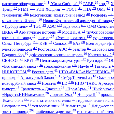
141
36
29
78
насосное оборудование
"Сила Сибири"
РАВВ
тэц
Х
22
150
86
31
29
47
Трейд
РТМТ
РЭП Холдинг
ГОСТ
ТПА
ОМЗ
Т
166
40
130
технологии
Бологовский арматурный завод
Роснефть
10
механический завод
Ивано-Франковский арматурный завод
51
19
223
486
«Трубодеталь»
ТЭС
АЭС
задвижки
ОМЗ-Спецста
18
28
21
ЦКБА
Арматурные истории
МосЦКБА
трубопроводна
104
107
125
котельный завод
литье
«Росэнергоатом»
судостроен
235
53
18
88
Санкт-Петербург
KSB
Camozzi
БАЗ
Волгограднеф
42
35
43
электроприводов
Ростовская АЭС
реактор
шаровой кр
30
10
Водоприбор
дефектоскопический контроль
Константа - 2
21
38
317
52
СЕНСОР
КРУГ
Пензтяжпромарматура
Русгидро
О
34
226
91
2
«Воткинский завод»
водоснабжение
Hawle
Татнефть
69
43
6
ИННОПРОМ
Росстандарт
НПО «ГАКС-АРМСЕРВИС»
58
101
10
привод
Арматурный Завод
СибурТюменьГаз
Омская о
39
44
236
новотрубный завод
Новатек
LD
НПО "ГАКС-Армсерв
15
23
91
импорт
Транснефть – Диаскан
«ПромАрм»
Шиберно-н
20
11
13
«ИркутскНИИхиммаш»
Лортэкс Эко
Honeywell
промыш
225
66
Технологии
испытательные стенды
гидравлические исп
14
25
18
Газпромнефть
теплообменник
Знамя труда
Дайджест ар
208
49
электропривод
шиберные задвижки
испытательный сте