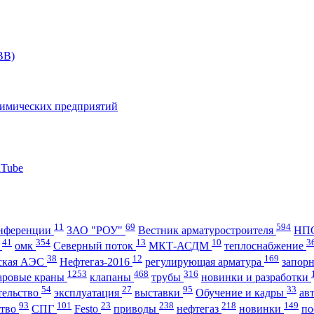
11
69
594
нференции
ЗАО "РОУ"
Вестник арматуростроителя
НПО
41
354
13
10
3
А
омк
Северный поток
МКТ-АСДМ
теплоснабжение
38
12
169
ская АЭС
Нефтегаз-2016
регулирующая арматура
запор
1253
468
316
аровые краны
клапаны
трубы
новинки и разработки
54
27
95
33
тельство
эксплуатация
выставки
Обучение и кадры
ав
93
101
23
238
218
149
ство
СПГ
Festo
приводы
нефтегаз
новинки
по