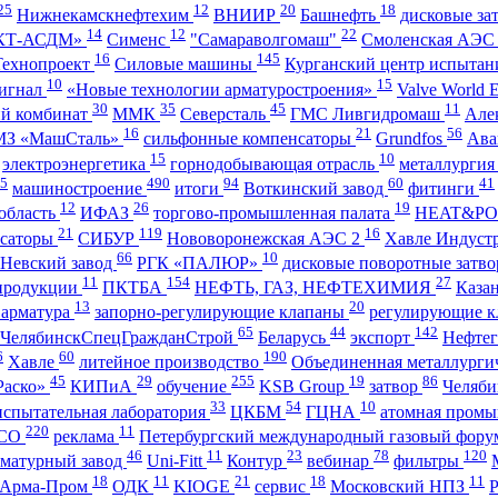
25
12
20
18
Нижнекамскнефтехим
ВНИИР
Башнефть
дисковые за
14
12
22
КТ-АСДМ»
Сименс
"Самараволгомаш"
Смоленская АЭ
16
145
Технопроект
Силовые машины
Курганский центр испытан
10
15
игнал
«Новые технологии арматуростроения»
Valve World 
30
35
45
11
ий комбинат
ММК
Северсталь
ГМС Ливгидромаш
Але
16
21
56
З «МашСталь»
сильфонные компенсаторы
Grundfos
Ава
15
10
электроэнергетика
горнодобывающая отрасль
металлурги
5
490
94
60
41
машиностроение
итоги
Воткинский завод
фитинги
12
26
19
область
ИФАЗ
торгово-промышленная палата
HEAT&P
21
119
16
нсаторы
СИБУР
Нововоронежская АЭС 2
Хавле Индуст
66
10
Невский завод
РГК «ПАЛЮР»
дисковые поворотные затв
11
154
27
 продукции
ПКТБА
НЕФТЬ, ГАЗ, НЕФТЕХИМИЯ
Каза
13
20
 арматура
запорно-регулирующие клапаны
регулирующие 
65
44
142
ЧелябинскСпецГражданСтрой
Беларусь
экспорт
Нефтег
6
60
190
Хавле
литейное производство
Объединенная металлурги
45
29
255
19
86
аско»
КИПиА
обучение
KSB Group
затвор
Челяб
33
54
10
испытательная лаборатория
ЦКБМ
ГЦНА
атомная пром
220
11
СО
реклама
Петербургский международный газовый фор
46
11
23
78
120
рматурный завод
Uni-Fitt
Контур
вебинар
фильтры
18
11
21
18
11
Арма-Пром
ОДК
KIOGE
сервис
Московский НПЗ