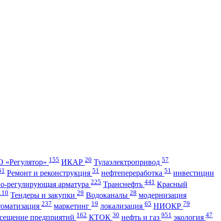
155
20
57
 «Регулятор»
ИКАР
Тулаэлектропривод
61
51
51
Ремонт и реконструкция
нефтепереработка
инвестиции
225
441
но-регулирующая арматура
Транснефть
Красный
110
29
28
Тендеры и закупки
Водоканалы
модернизация
237
19
65
79
томатизация
маркетинг
локализация
НИОКР
162
30
951
47
сещение предприятий
КТОК
нефть и газ
экология