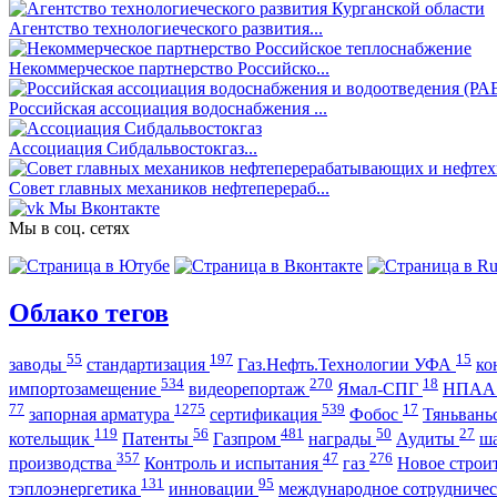
Агентство технологиеческого развития...
Некоммерческое партнерство Российско...
Российская ассоциация водоснабжения ...
Ассоциация Сибдальвостокгаз...
Совет главных механиков нефтеперераб...
Мы Вконтакте
Мы в соц. сетях
Облако тегов
55
197
15
заводы
стандартизация
Газ.Нефть.Технологии УФА
ко
534
270
18
импортозамещение
видеорепортаж
Ямал-СПГ
НПА
77
1275
539
17
запорная арматура
сертификация
Фобос
Тяньвань
119
56
481
50
27
котельщик
Патенты
Газпром
награды
Аудиты
ш
357
47
276
производства
Контроль и испытания
газ
Новое строи
131
95
тэплоэнергетика
инновации
международное сотрудниче