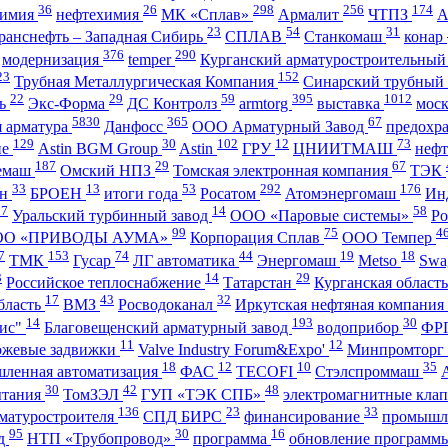
36
26
298
256
174
имия
нефтехимия
МК «Сплав»
Армалит
ЧТПЗ
23
54
31
ранснефть – Западная Сибирь
СПЛАВ
Станкомаш
конар
376
290
модернизация
temper
Курганский арматуростроительный
23
152
Трубная Металлургическая Компания
Синарский трубный
22
29
59
395
1012
ль
Экс-Форма
ДС Контролз
armtorg
выставка
мос
5830
365
67
я арматура
Данфосс
ООО Арматурный Завод
предохр
129
30
102
12
73
ие
Astin BGM Group
Astin
ГРУ
ЦНИИТМАШ
неф
187
29
67
темаш
Омский НПЗ
Томская электронная компания
ТЭК
33
13
53
292
176
ан
БРОЕН
итоги года
Росатом
Атомэнергомаш
Ин
27
14
58
Уральский турбинный завод
ООО «Паровые системы»
Ро
99
75
4
ОО «ПРИВОДЫ АУМА»
Корпорация Сплав
ООО Темпер
7
153
74
44
19
18
ТМК
Гусар
ЛГ автоматика
Энергомаш
Metso
Swa
3
14
29
Российское теплоснабжение
Татарстан
Курганская област
17
43
32
бласть
ВМЗ
Росводоканал
Иркутская нефтяная компания
14
193
30
ис"
Благовещенский арматурный завод
водоприбор
ФР
11
12
ожевые задвижки
Valve Industry Forum&Expo'
Минпромторг
18
12
10
35
ленная автоматизация
ФАС
TECOFI
Стэлспроммаш
30
42
48
ытания
ТомЗЭЛ
ГУП «ТЭК СПБ»
электромагнитные кла
136
23
33
матуростроителя
СПД БИРС
финансирование
промышл
95
30
16
нд
НТП «Трубопровод»
программа
обновление программ