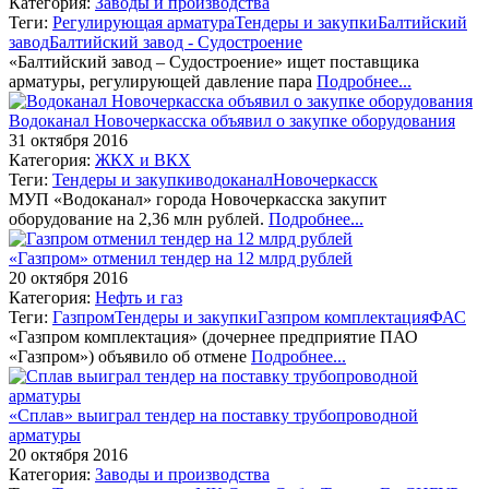
Категория:
Заводы и производства
Теги:
Регулирующая арматура
Тендеры и закупки
Балтийский
завод
Балтийский завод - Судостроение
«Балтийский завод – Судостроение» ищет поставщика
арматуры, регулирующей давление пара
Подробнее...
Водоканал Новочеркасска объявил о закупке оборудования
31 октября 2016
Категория:
ЖКХ и ВКХ
Теги:
Тендеры и закупки
водоканал
Новочеркасск
МУП «Водоканал» города Новочеркасска закупит
оборудование на 2,36 млн рублей.
Подробнее...
«Газпром» отменил тендер на 12 млрд рублей
20 октября 2016
Категория:
Нефть и газ
Теги:
Газпром
Тендеры и закупки
Газпром комплектация
ФАС
«Газпром комплектация» (дочернее предприятие ПАО
«Газпром») объявило об отмене
Подробнее...
«Сплав» выиграл тендер на поставку трубопроводной
арматуры
20 октября 2016
Категория:
Заводы и производства