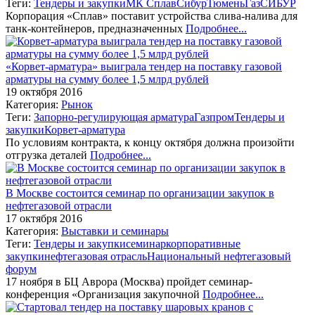
Теги:
Тендеры и закупки
МК Сплав
СибурТюменьГаз
СИБУР
Корпорация «Сплав» поставит устройства слива-налива для
танк-контейнеров, предназначенных
Подробнее...
«Корвет-арматура» выиграла тендер на поставку газовой
арматуры на сумму более 1,5 млрд рублей
19 октября 2016
Категория:
Рынок
Теги:
Запорно-регулирующая арматура
Газпром
Тендеры и
закупки
Корвет-арматура
По условиям контракта, к концу октября должна произойти
отгрузка деталей
Подробнее...
В Москве состоится семинар по организации закупок в
нефтегазовой отрасли
17 октября 2016
Категория:
Выставки и семинары
Теги:
Тендеры и закупки
семинар
корпоративные
закупки
нефтегазовая отрасль
Национальный нефтегазовый
форум
17 ноября в БЦ Аврора (Москва) пройдет семинар-
конференция «Организация закупочной
Подробнее...