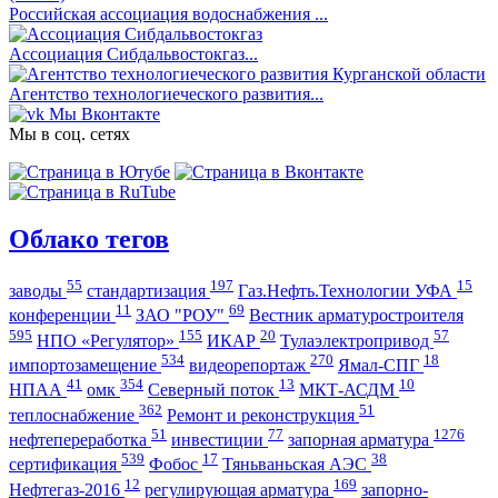
Российская ассоциация водоснабжения ...
Ассоциация Сибдальвостокгаз...
Агентство технологиеческого развития...
Мы Вконтакте
Мы в соц. сетях
Облако тегов
55
197
15
заводы
стандартизация
Газ.Нефть.Технологии УФА
11
69
конференции
ЗАО "РОУ"
Вестник арматуростроителя
595
155
20
57
НПО «Регулятор»
ИКАР
Тулаэлектропривод
534
270
18
импортозамещение
видеорепортаж
Ямал-СПГ
41
354
13
10
НПАА
омк
Северный поток
МКТ-АСДМ
362
51
теплоснабжение
Ремонт и реконструкция
51
77
1276
нефтепереработка
инвестиции
запорная арматура
539
17
38
сертификация
Фобос
Тяньваньская АЭС
12
169
Нефтегаз-2016
регулирующая арматура
запорно-