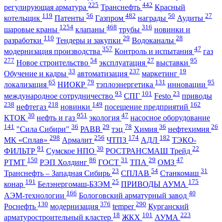
225
442
регулирующая арматура
Транснефть
Красный
119
56
482
50
27
котельщик
Патенты
Газпром
награды
Аудиты
1254
468
316
шаровые краны
клапаны
трубы
новинки и
110
29
28
разработки
Тендеры и закупки
Водоканалы
357
47
модернизация производства
Контроль и испытания
газ
277
54
27
95
Новое строительство
эксплуатация
выставки
33
237
19
Обучение и кадры
автоматизация
маркетинг
65
79
131
95
локализация
НИОКР
тэплоэнергетика
инновации
93
101
23
международное сотрудничество
СПГ
Festo
приводы
238
218
149
162
нефтегаз
новинки
посещение предприятий
30
951
47
КТОК
нефть и газ
экология
насосное оборудование
141
36
29
78
36
26
"Сила Сибири"
РАВВ
тэц
Химия
нефтехимия
298
256
174
182
МК «Сплав»
Армалит
ЧТПЗ
АДЛ
ТЭКО-
91
30
22
ФИЛЬТР
Сумское НПО
РОСТРАНСМАШ Трейд
150
86
31
29
47
РТМТ
РЭП Холдинг
ГОСТ
ТПА
ОМЗ
23
54
31
Транснефть – Западная Сибирь
СПЛАВ
Станкомаш
191
25
175
конар
Белэнергомаш-БЗЭМ
ПРИВОДЫ АУМА
166
40
АЭМ-технологии
Бологовский арматурный завод
130
376
290
Роснефть
модернизация
temper
Курганский
18
101
223
арматуростроительный кластер
ЖКХ
АУМА