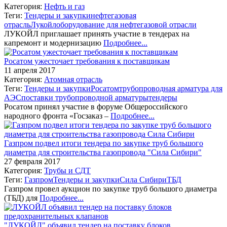
Категория:
Нефть и газ
Теги:
Тендеры и закупки
нефтегазовая
отрасль
Лукойл
оборудование для нефтегазовой отрасли
ЛУКОЙЛ приглашает принять участие в тендерах на
капремонт и модернизацию
Подробнее...
Росатом ужесточает требования к поставщикам
11 апреля 2017
Категория:
Атомная отрасль
Теги:
Тендеры и закупки
Росатом
трубопроводная арматура для
АЭС
поставки трубопроводной арматуры
тендеры
Росатом принял участие в форуме Общероссийского
народного фронта «Госзаказ –
Подробнее...
Газпром подвел итоги тендера по закупке труб большого
диаметра для строительства газопровода "Сила Сибири"
27 февраля 2017
Категория:
Трубы и СДТ
Теги:
Газпром
Тендеры и закупки
Сила Сибири
ТБД
Газпром провел аукцион по закупке труб большого диаметра
(ТБД) для
Подробнее...
"ЛУКОЙЛ" объявил тендер на поставку блоков