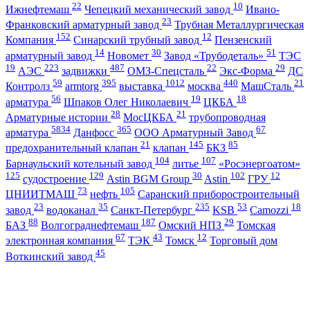
22
10
Ижнефтемаш
Чепецкий механический завод
Ивано-
23
Франковский арматурный завод
Трубная Металлургическая
152
12
Компания
Синарский трубный завод
Пензенский
14
30
51
арматурный завод
Новомет
Завод «Трубодеталь»
ТЭС
19
223
487
22
29
АЭС
задвижки
ОМЗ-Спецсталь
Экс-Форма
ДС
59
395
1012
440
21
Контролз
armtorg
выставка
москва
МашСталь
56
19
18
арматура
Шпаков Олег Николаевич
ЦКБА
28
21
Арматурные истории
МосЦКБА
трубопроводная
5834
365
67
арматура
Данфосс
ООО Арматурный Завод
21
145
85
предохранительный клапан
клапан
БКЗ
104
107
Барнаульский котельный завод
литье
«Росэнергоатом»
125
129
30
102
12
судостроение
Astin BGM Group
Astin
ГРУ
73
105
ЦНИИТМАШ
нефть
Саранский приборостроительный
23
35
235
53
18
завод
водоканал
Санкт-Петербург
KSB
Camozzi
88
187
29
БАЗ
Волгограднефтемаш
Омский НПЗ
Томская
67
43
12
электронная компания
ТЭК
Томск
Торговый дом
45
Воткинский завод