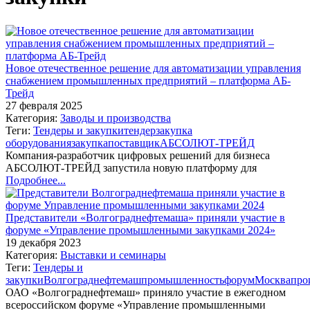
Новое отечественное решение для автоматизации управления
снабжением промышленных предприятий – платформа АБ-
Трейд
27 февраля 2025
Категория:
Заводы и производства
Теги:
Тендеры и закупки
тендер
закупка
оборудования
закупка
поставщик
АБСОЛЮТ-ТРЕЙД
Компания-разработчик цифровых решений для бизнеса
АБСОЛЮТ-ТРЕЙД запустила новую платформу для
Подробнее...
Представители «Волгограднефтемаша» приняли участие в
форуме «Управление промышленными закупками 2024»
19 декабря 2023
Категория:
Выставки и семинары
Теги:
Тендеры и
закупки
Волгограднефтемаш
промышленность
форум
Москва
про
ОАО «Волгограднефтемаш» приняло участие в ежегодном
всероссийском форуме «Управление промышленными