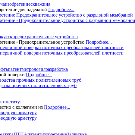
ча
изобретение
скважина
бретение для надежной
Подробнее...
ретение «Предохранительное устройство с разрывной мембрано
ркутск
предохранительные устройства
ретение «Предохранительное устройство
Подробнее...
 первичной поверки поточных преобразователей плотности
ефть
патент
метрология
разработка
чной поверки
Подробнее...
дства прочных полиэтиленовых труб
ит
институт
стно с коллегами из
Подробнее...
оводную арматуру
матура
ПТПА
патент
изобретение
Задвижка