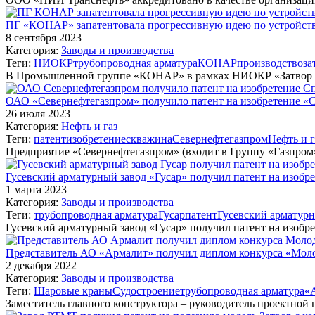
ПГ «КОНАР» запатентовала прогрессивную идею по устройств
8 сентября 2023
Категория:
Заводы и производства
Теги:
НИОКР
трубопроводная арматура
КОНАР
производство
за
В Промышленной группе «КОНАР» в рамках НИОКР «Затвор
ОАО «Севернефтегазпром» получило патент на изобретение «С
26 июля 2023
Категория:
Нефть и газ
Теги:
патент
изобретение
скважина
Севернефтегазпром
Нефть и г
Предприятие «Севернефтегазпром» (входит в Группу «Газпром»
Гусевский арматурный завод «Гусар» получил патент на изобр
1 марта 2023
Категория:
Заводы и производства
Теги:
трубопроводная арматура
Гусар
патент
Гусевский арматурн
Гусевский арматурный завод «Гусар» получил патент на изобре
Представитель АО «Армалит» получил диплом конкурса «Молод
2 декабря 2022
Категория:
Заводы и производства
Теги:
Шаровые краны
Судостроение
трубопроводная арматура
«
Заместитель главного конструктора – руководитель проектной