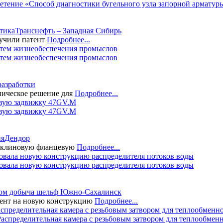
етение «Способ диагностики бугельного узла запорной арматур
тика
Транснефть – Западная Сибирь
учили патент
Подробнее...
стем жизнеобеспечения промыслов
разработки
ническое решение для
Подробнее...
овую задвижку 47GV.M
ия
Дендор
а клиновую фланцевую
Подробнее...
вала новую конструкцию распределителя потоков воды
ом добыча шельф Южно-Сахалинск
ент на новую конструкцию
Подробнее...
аспределительная камера с резьбовым затвором для теплообмен