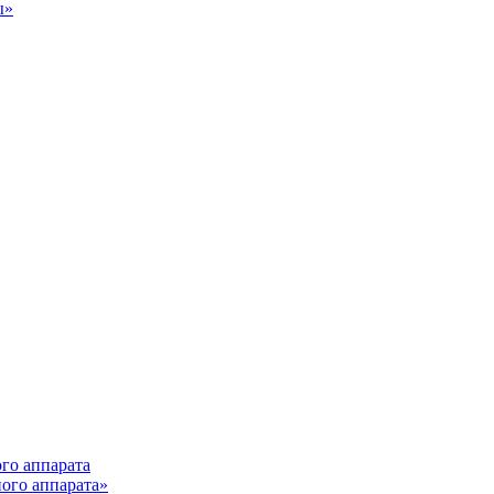
ы»
ного аппарата»