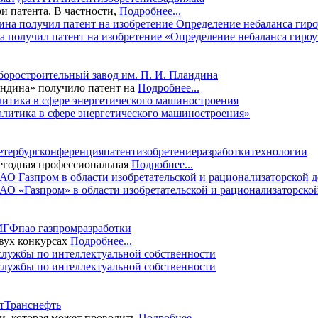
и патента. В частности,
Подробнее...
 получил патент на изобретение «Определение небаланса гиро
оростроительный завод им. П. И. Пландина
ндина» получило патент на
Подробнее...
итика в сфере энергетического машиностроения»
етербург
конференция
патент
изобретение
разработки
технологии
жегодная профессиональная
Подробнее...
О «Газпром» в области изобретательской и рационализаторской
МГФ
пао газпром
разработки
двух конкурсах
Подробнее...
ужбы по интеллектуальной собственности
т
Транснефть
и, которая может проводить
Подробнее...