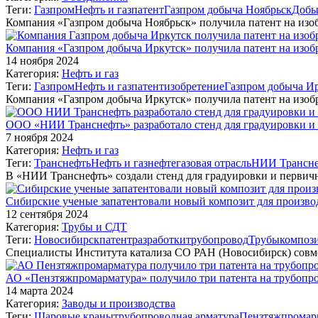
Теги:
Газпром
Нефть и газ
патент
Газпром добыча Ноябрьск
Добы
Компания «Газпром добыча Ноябрьск» получила патент на изо
Компания «Газпром добыча Иркутск» получила патент на изоб
14 ноября 2024
Категория:
Нефть и газ
Теги:
Газпром
Нефть и газ
патент
изобретение
Газпром добыча И
Компания «Газпром добыча Иркутск» получила патент на изоб
ООО «НИИ Транснефть» разработало стенд для градуировки и
7 ноября 2024
Категория:
Нефть и газ
Теги:
Транснефть
Нефть и газ
нефтегазовая отрасль
НИИ Трансн
В «НИИ Транснефть» создали стенд для градуировки и перви
Сибирские ученые запатентовали новый композит для произво
12 сентября 2024
Категория:
Трубы и СДТ
Теги:
Новосибирск
патент
разработки
трубопровод
Трубы
композ
Специалисты Института катализа СО РАН (Новосибирск) совме
АО «Пензтяжпромарматура» получило три патента на трубопр
14 марта 2024
Категория:
Заводы и производства
Теги:
Шаровые краны
трубопроводная арматура
Пензтяжпромар