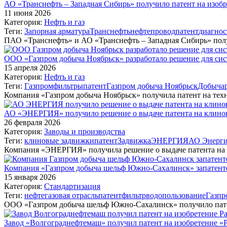
АО «Транснефть – Западная Сибирь» получило патент на изобр
11 июня 2026
Категория:
Нефть и газ
Теги:
Запорная арматура
Транснефть
нефтепровод
патент
диагнос
ПАО «Транснефть» и АО «Транснефть – Западная Сибирь» пол
ООО «Газпром добыча Ноябрьск» разработало решение для си
15 апреля 2026
Категория:
Нефть и газ
Теги:
Газпром
фильтры
патент
Газпром добыча Ноябрьск
Добыча
Компания «Газпром добыча Ноябрьск» получила патент на тех
АО «ЭНЕРГИЯ» получило решение о выдаче патента на клин
26 февраля 2026
Категория:
Заводы и производства
Теги:
клиновые задвижки
патент
Задвижка
ЭНЕРГИЯ
АО Энерг
Компания «ЭНЕРГИЯ» получила решение о выдаче патента н
Компания «Газпром добыча шельф Южно-Сахалинск» запатенто
15 января 2026
Категория:
Стандартизация
Теги:
нефтегазовая отрасль
патент
фильтр
водопользование
Газпр
ООО «Газпром добыча шельф Южно-Сахалинск» получило пат
Завод «Волгограднефтемаш» получил патент на изобретение «Р