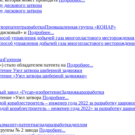
у дискового затвора
твор
патент
разработки
Промышленная группа «КОНАР»
 дисковый» и
Подробнее...
пособ управления добычей газа многопластового месторождения
аз
Газпром
) стало обладателем патента на
Подробнее...
етение «Узел затвора шиберной задвижки»
ый завод «Гусар»
изобретение
Задвижка
разработки
тение «Узел затвора
Подробнее...
ой кораблестроитель – инженер года 2022» за разработку шаро
Армалит»
патент
награда
разработки
диплом
 группы № 2 завода
Подробнее...