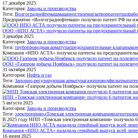
17 декабря 2025
Категория:
Заводы и производства
Теги:
Волгограднефтемаш
машиностроение
затвор
патент
разраб
Предприятие «Волгограднефтемаш» получило патент РФ на изо
ООО «НПО АСТА» получило патенты на предохранительный к
3 декабря 2025
Категория:
Заводы и производства
Теги:
трубопроводная арматура
предохранительные клапаны
ко
Компания «НПО АСТА» получила патенты на предохранитель
ООО «Газпром добыча Ноябрьск» получило патент на полезную
31 октября 2025
Категория:
Нефть и газ
Теги:
Запорно-регулирующая арматура
газопровод
фильтры
пате
Компания «Газпром добыча Ноябрьск» получила патент на пол
НПП «Томская электронная компания» получило 6 патентов на
5 августа 2025
Категория:
Заводы и производства
Теги:
электропривод
Томская электронная компания
патент
разр
В 2025 году НПП «Томская электронная компания» получило 6
Компания «НПО АСТА» наладила серийный выпуск всей лине
16 июня 2025