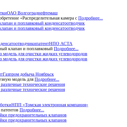
отки
ОАО Волгограднефтемаш
бретение «Распределительная камера с
Подробнее...
лапан и поплавковый конденсатоотводчик
нденсатоотводчики
патент
НПО АСТА
ный клапан и поплавковый
Подробнее...
 модель для очистки жидких углеводородов
нт
Газпром добыча Ноябрьск
езную модель для
Подробнее...
 различные технические решения
аботки
НПП «Томская электронная компания»
 патентов
Подробнее...
йки предохранительных клапанов