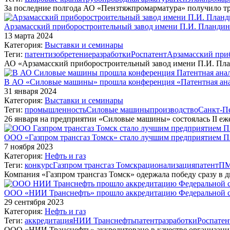
За последние полгода АО «Пензтяжпромарматура» получило тр
Арзамасский приборостроительный завод имени П.И. Пландина
13 марта 2024
Категория:
Выставки и семинары
Теги:
патент
изобретение
разработки
Роспатент
Арзамасский приб
АО «Арзамасский приборостроительный завод имени П.И. Пла
В АО «Силовые машины» прошла конференция «Патентная анал
31 января 2024
Категория:
Выставки и семинары
Теги:
промышленность
Силовые машины
производство
Санкт-П
26 января на предприятии «Силовые машины» состоялась II е
ООО «Газпром трансгаз Томск» стало лучшим предприятием ПА
7 ноября 2023
Категория:
Нефть и газ
Теги:
конкурс
Газпром трансгаз Томск
рационализация
патент
П
Компания «Газпром трансгаз Томск» одержала победу сразу в 
ООО «НИИ Транснефть» прошло аккредитацию Федеральной сл
29 сентября 2023
Категория:
Нефть и газ
Теги:
аккредитация
НИИ Транснефть
патент
разработки
Роспатен
ООО «НИИ Транснефть» аккредитовано в качестве организаци