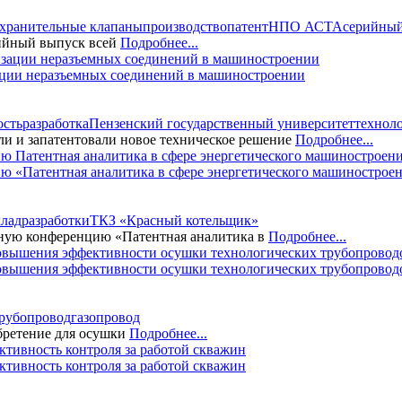
хранительные клапаны
производство
патент
НПО АСТА
серийны
ийный выпуск всей
Подробнее...
зации неразъемных соединений в машиностроении
ость
разработка
Пензенский государственный университет
технол
ли и запатентовали новое техническое решение
Подробнее...
 «Патентная аналитика в сфере энергетического машинострое
клад
разработки
ТКЗ «Красный котельщик»
ьную конференцию «Патентная аналитика в
Подробнее...
повышения эффективности осушки технологических трубопровод
рубопровод
газопровод
бретение для осушки
Подробнее...
тивность контроля за работой скважин