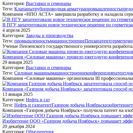
Категория:
Выставки и семинары
Теги:
Клапаны
трубопроводная арматура
промышленность
предо
Компания «НПО АСТА» завершила разработку и наладила сер
В ПГУ запатентовали новое техническое решение по гермети
4 апреля 2025
Категория:
Заводы и производства
Теги:
промышленность
машиностроение
Пенза
патент
герметичн
Ученые Пензенского государственного университета разработа
Компания «Силовые машины» провело ежегодную конференцию
29 января 2025
Категория:
Выставки и семинары
Теги:
Силовые машины
машиностроение
конференция
патент
до
Компания «Силовые машины» организовала III профессионал
Компания «Газпром добыча Ноябрьск» запатентовала способ 
13 января 2025
Категория:
Нефть и газ
Теги:
Нефть и газ
патент
Газпром добыча Ноябрьск
изобретение
т
Компания «Газпром добыча Ноябрьск» получила патент на изо
Изобретение ООО «Газпром добыча Ноябрьск» повышает эффек
20 декабря 2024
Категория:
Объединения