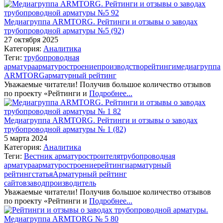
Медиагруппа ARMTORG. Рейтинги и отзывы о заводах
трубопроводной арматуры №5 (92)
27 октября 2025
Категория:
Аналитика
Теги:
трубопроводная
арматура
арматуростроение
производство
рейтинги
медиагруппа
ARMTORG
арматурный рейтинг
Уважаемые читатели! Получив большое количество отзывов
по проекту «Рейтинги и
Подробнее...
Медиагруппа ARMTORG. Рейтинги и отзывы о заводах
трубопроводной арматуры № 1 (82)
5 марта 2024
Категория:
Аналитика
Теги:
Вестник арматуростроителя
трубопроводная
арматура
арматуростроение
рейтинги
арматурный
рейтинг
статья
Арматурный рейтинг
сайтов
завод
производитель
Уважаемые читатели! Получив большое количество отзывов
по проекту «Рейтинги и
Подробнее...