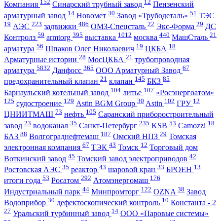
152
12
Компания
Синарский трубный завод
Пензенский
14
30
51
арматурный завод
Новомет
Завод «Трубодеталь»
ТЭС
19
223
486
22
29
АЭС
задвижки
ОМЗ-Спецсталь
Экс-Форма
ДС
59
395
1012
440
21
Контролз
armtorg
выставка
москва
МашСталь
56
19
18
арматура
Шпаков Олег Николаевич
ЦКБА
28
21
Арматурные истории
МосЦКБА
трубопроводная
5832
365
67
арматура
Данфосс
ООО Арматурный Завод
21
145
85
предохранительный клапан
клапан
БКЗ
104
107
Барнаульский котельный завод
литье
«Росэнергоатом»
125
129
30
102
12
судостроение
Astin BGM Group
Astin
ГРУ
73
105
ЦНИИТМАШ
нефть
Саранский приборостроительный
23
35
235
53
18
завод
водоканал
Санкт-Петербург
KSB
Camozzi
88
187
29
БАЗ
Волгограднефтемаш
Омский НПЗ
Томская
67
43
12
электронная компания
ТЭК
Томск
Торговый дом
45
42
Воткинский завод
Томский завод электроприводов
35
43
33
13
Ростовская АЭС
реактор
шаровой кран
БРОЕН
53
292
176
итоги года
Росатом
Атомэнергомаш
44
122
38
Индустриальный парк
Минпромторг
OZNA
Завод
30
10
Водоприбор
дефектоскопический контроль
Константа - 2
27
14
Уральский турбинный завод
ООО «Паровые системы»