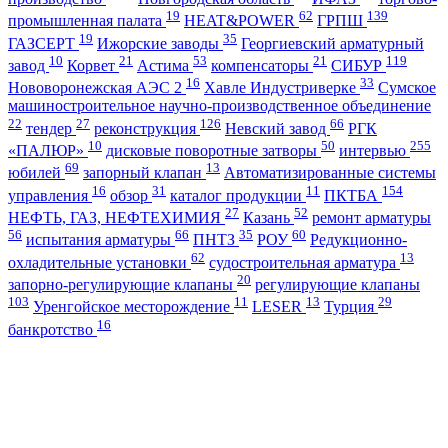
19
62
139
промышленная палата
HEAT&POWER
ГРПШ
19
35
ГАЗСЕРТ
Ижорские заводы
Георгиевский арматурный
10
21
53
21
119
завод
Корвет
Астима
компенсаторы
СИБУР
16
33
Нововоронежская АЭС 2
Хавле Индустриверке
Сумское
машиностроительное научно-производственное объединение
22
27
126
66
тендер
реконструкция
Невский завод
РГК
10
50
255
«ПАЛЮР»
дисковые поворотные затворы
интервью
69
13
юбилей
запорный клапан
Автоматизированные системы
16
31
11
154
управления
обзор
каталог продукции
ПКТБА
27
52
НЕФТЬ, ГАЗ, НЕФТЕХИМИЯ
Казань
ремонт арматуры
56
66
35
60
испытания арматуры
ПНТЗ
РОУ
Редукционно-
62
13
охладительные установки
судостроительная арматура
20
запорно-регулирующие клапаны
регулирующие клапаны
103
11
13
29
Уренгойское месторождение
LESER
Турция
16
банкротство