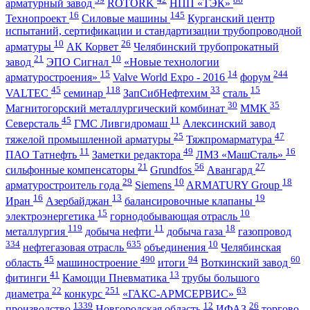
арматурный завод
ROTORK
НПП «ТЭК»
16
145
Технопроект
Силовые машины
Курганский центр
испытаний, сертификации и стандартизации трубопроводной
10
26
арматуры
АК Корвет
Челябинский трубопрокатный
21
10
завод
ЭПО Сигнал
«Новые технологии
15
14
244
арматуростроения»
Valve World Expo - 2016
форум
45
118
33
15
VALTEC
семинар
ЗапСибНефтехим
сталь
30
35
Магнитогорский металлургический комбинат
ММК
45
11
Северсталь
ГМС Ливгидромаш
Алексинский завод
25
47
тяжелой промышленной арматуры
Тяжпромарматура
11
49
16
ПАО Татнефть
Заметки редактора
ЛМЗ «МашСталь»
21
56
27
сильфонные компенсаторы
Grundfos
Авангард
29
10
18
арматуростроитель года
Siemens
ARMATURY Group
16
13
19
Иран
Азербайджан
балансировочные клапаны
15
10
электроэнергетика
горнодобывающая отрасль
119
11
18
металлургия
добыча нефти
добыча газа
газопровод
334
635
10
нефтегазовая отрасль
объединения
Челябинская
45
490
94
60
область
машиностроение
итоги
Воткинский завод
41
13
фитинги
Камоцци Пневматика
трубы большого
22
251
63
диаметра
конкурс
«ГАКС-АРМСЕРВИС»
1339
12
26
производство
Новгородская область
ИФАЗ
торгово-