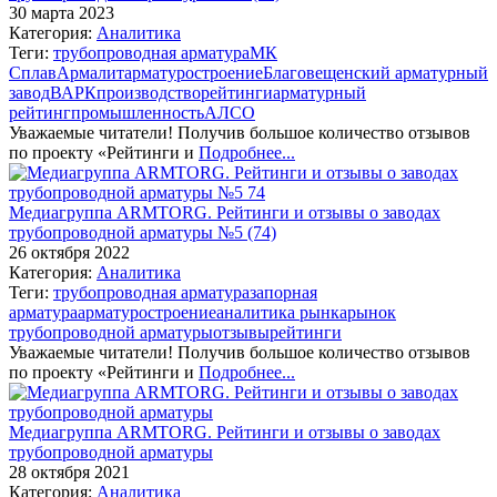
30 марта 2023
Категория:
Аналитика
Теги:
трубопроводная арматура
МК
Сплав
Армалит
арматуростроение
Благовещенский арматурный
завод
ВАРК
производство
рейтинги
арматурный
рейтинг
промышленность
АЛСО
Уважаемые читатели! Получив большое количество отзывов
по проекту «Рейтинги и
Подробнее...
Медиагруппа ARMTORG. Рейтинги и отзывы о заводах
трубопроводной арматуры №5 (74)
26 октября 2022
Категория:
Аналитика
Теги:
трубопроводная арматура
запорная
арматура
арматуростроение
аналитика рынка
рынок
трубопроводной арматуры
отзывы
рейтинги
Уважаемые читатели! Получив большое количество отзывов
по проекту «Рейтинги и
Подробнее...
Медиагруппа ARMTORG. Рейтинги и отзывы о заводах
трубопроводной арматуры
28 октября 2021
Категория:
Аналитика