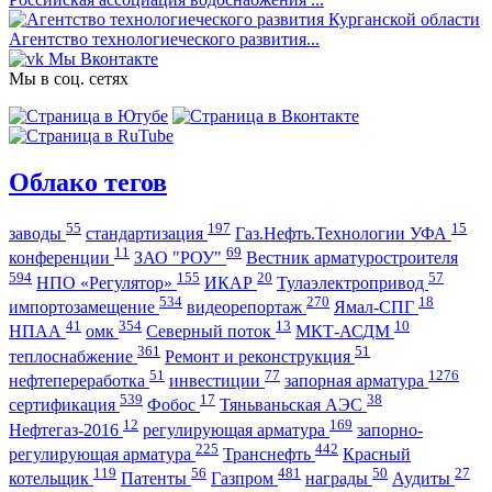
Агентство технологиеческого развития...
Мы Вконтакте
Мы в соц. сетях
Облако тегов
55
197
15
заводы
стандартизация
Газ.Нефть.Технологии УФА
11
69
конференции
ЗАО "РОУ"
Вестник арматуростроителя
594
155
20
57
НПО «Регулятор»
ИКАР
Тулаэлектропривод
534
270
18
импортозамещение
видеорепортаж
Ямал-СПГ
41
354
13
10
НПАА
омк
Северный поток
МКТ-АСДМ
361
51
теплоснабжение
Ремонт и реконструкция
51
77
1276
нефтепереработка
инвестиции
запорная арматура
539
17
38
сертификация
Фобос
Тяньваньская АЭС
12
169
Нефтегаз-2016
регулирующая арматура
запорно-
225
442
регулирующая арматура
Транснефть
Красный
119
56
481
50
27
котельщик
Патенты
Газпром
награды
Аудиты