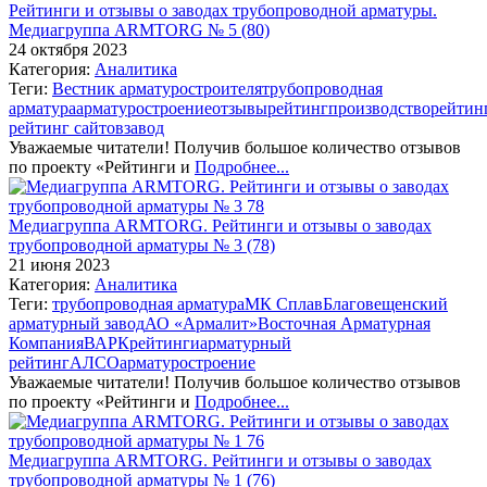
Рейтинги и отзывы о заводах трубопроводной арматуры.
Медиагруппа ARMTORG № 5 (80)
24 октября 2023
Категория:
Аналитика
Теги:
Вестник арматуростроителя
трубопроводная
арматура
арматуростроение
отзывы
рейтинг
производство
рейтин
рейтинг сайтов
завод
Уважаемые читатели! Получив большое количество отзывов
по проекту «Рейтинги и
Подробнее...
Медиагруппа ARMTORG. Рейтинги и отзывы о заводах
трубопроводной арматуры № 3 (78)
21 июня 2023
Категория:
Аналитика
Теги:
трубопроводная арматура
МК Сплав
Благовещенский
арматурный завод
АО «Армалит»
Восточная Арматурная
Компания
ВАРК
рейтинги
арматурный
рейтинг
АЛСО
арматуростроение
Уважаемые читатели! Получив большое количество отзывов
по проекту «Рейтинги и
Подробнее...
Медиагруппа ARMTORG. Рейтинги и отзывы о заводах
трубопроводной арматуры № 1 (76)