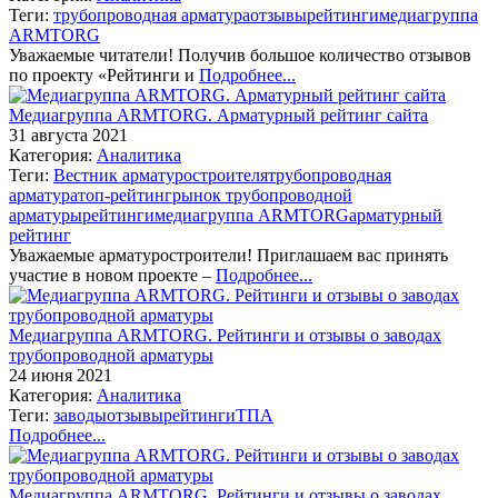
Теги:
трубопроводная арматура
отзывы
рейтинги
медиагруппа
ARMTORG
Уважаемые читатели! Получив большое количество отзывов
по проекту «Рейтинги и
Подробнее...
Медиагруппа ARMTORG. Арматурный рейтинг сайта
31 августа 2021
Категория:
Аналитика
Теги:
Вестник арматуростроителя
трубопроводная
арматура
топ-рейтинг
рынок трубопроводной
арматуры
рейтинги
медиагруппа ARMTORG
арматурный
рейтинг
Уважаемые арматуростроители! Приглашаем вас принять
участие в новом проекте –
Подробнее...
Медиагруппа ARMTORG. Рейтинги и отзывы о заводах
трубопроводной арматуры
24 июня 2021
Категория:
Аналитика
Теги:
заводы
отзывы
рейтинги
ТПА
Подробнее...
Медиагруппа ARMTORG. Рейтинги и отзывы о заводах