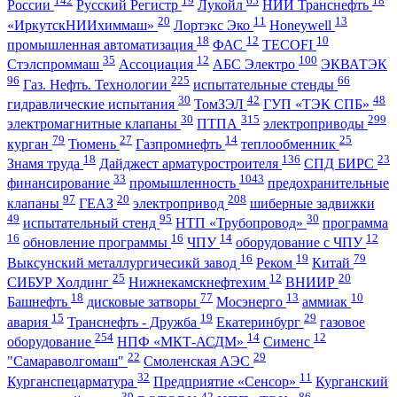
142
19
65
18
России
Русский Регистр
Лукойл
НИИ Транснефть
20
11
13
«ИркутскНИИхиммаш»
Лортэкс Эко
Honeywell
18
12
10
промышленная автоматизация
ФАС
TECOFI
35
12
100
Стэлспроммаш
Ассоциация
АБС Электро
ЭКВАТЭК
96
225
66
Газ. Нефть. Технологии
испытательные стенды
30
42
48
гидравлические испытания
ТомЗЭЛ
ГУП «ТЭК СПБ»
30
315
299
электромагнитные клапаны
ПТПА
электроприводы
79
27
14
25
курган
Тюмень
Газпромнефть
теплообменник
18
136
23
Знамя труда
Дайджест арматуростроителя
СПД БИРС
33
1043
финансирование
промышленность
предохранительные
97
20
208
клапаны
ГЕАЗ
электропривод
шиберные задвижки
49
95
30
испытательный стенд
НТП «Трубопровод»
программа
16
16
14
12
обновление программы
ЧПУ
оборудование с ЧПУ
16
19
79
Выксунский металлургичесикй завод
Реком
Китай
25
12
20
СИБУР Холдинг
Нижнекамскнефтехим
ВНИИР
18
77
13
10
Башнефть
дисковые затворы
Мосэнерго
аммиак
15
19
29
авария
Транснефть - Дружба
Екатеринбург
газовое
254
14
12
оборудование
НПФ «МКТ-АСДМ»
Сименс
22
29
"Самараволгомаш"
Смоленская АЭС
32
11
Курганспецарматура
Предприятие «Сенсор»
Курганский
39
42
86