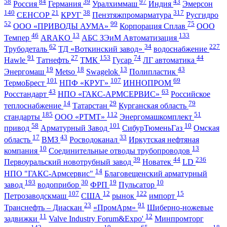
58
84
39
97
43
Россия
Германия
Уралхиммаш
Индия
Эмерсон
140
21
38
317
СЕНСОР
КРУГ
Пензтяжпромарматура
Русгидро
52
99
75
ООО «ПРИВОДЫ АУМА»
Корпорация Сплав
ООО
46
13
133
Темпер
ARAKO
АБС ЗЭиМ Автоматизация
62
34
227
Трубодеталь
ТД «Воткинский завод»
водоснабжение
91
27
153
74
44
Hawle
Татнефть
ТМК
Гусар
ЛГ автоматика
19
18
13
43
Энергомаш
Metso
Swagelok
Полипластик
101
107
69
ТермоБрест
НПФ «КРУГ»
ИННОПРОМ
43
63
Росстандарт
НПО «ГАКС-АРМСЕРВИС»
Российское
14
29
79
теплоснабжение
Татарстан
Курганская область
185
112
51
стандарты
ООО «РТМТ»
Энергомашкомплект
58
101
10
привод
Арматурный Завод
СибурТюменьГаз
Омская
17
43
33
область
ВМЗ
Росводоканал
Иркутская нефтяная
10
13
компания
Соединительные отводы трубопроводов
39
44
236
Первоуральский новотрубный завод
Новатек
LD
14
НПО "ГАКС-Армсервис"
Благовещенский арматурный
193
30
19
10
завод
водоприбор
ФРП
Пульсатор
107
12
122
15
Петрозаводскмаш
США
рынок
импорт
23
91
Транснефть – Диаскан
«ПромАрм»
Шиберно-ножевые
11
12
задвижки
Valve Industry Forum&Expo'
Минпромторг