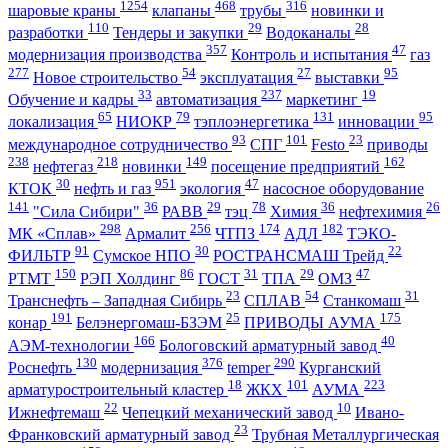
1254
468
316
шаровые краны
клапаны
трубы
новинки и
110
29
28
разработки
Тендеры и закупки
Водоканалы
357
47
модернизация производства
Контроль и испытания
газ
277
54
27
95
Новое строительство
эксплуатация
выставки
33
237
19
Обучение и кадры
автоматизация
маркетинг
65
79
131
95
локализация
НИОКР
тэплоэнергетика
инновации
93
101
23
международное сотрудничество
СПГ
Festo
приводы
238
218
149
162
нефтегаз
новинки
посещение предприятий
30
951
47
КТОК
нефть и газ
экология
насосное оборудование
141
36
29
78
36
26
"Сила Сибири"
РАВВ
тэц
Химия
нефтехимия
298
256
174
182
МК «Сплав»
Армалит
ЧТПЗ
АДЛ
ТЭКО-
91
30
22
ФИЛЬТР
Сумское НПО
РОСТРАНСМАШ Трейд
150
86
31
29
47
РТМТ
РЭП Холдинг
ГОСТ
ТПА
ОМЗ
23
54
31
Транснефть – Западная Сибирь
СПЛАВ
Станкомаш
191
25
175
конар
Белэнергомаш-БЗЭМ
ПРИВОДЫ АУМА
166
40
АЭМ-технологии
Бологовский арматурный завод
130
376
290
Роснефть
модернизация
temper
Курганский
18
101
223
арматуростроительный кластер
ЖКХ
АУМА
22
10
Ижнефтемаш
Чепецкий механический завод
Ивано-
23
Франковский арматурный завод
Трубная Металлургическая