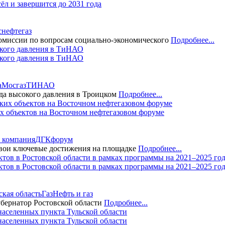
ёл и завершится до 2031 года
снефтегаз
комиссии по вопросам социально-экономического
Подробнее...
окого давления в ТиНАО
а
Мосгаз
ТИНАО
ода высокого давления в Троицком
Подробнее...
их объектов на Восточном нефтегазовом форуме
 компания
ДГК
форум
вои ключевые достижения на площадке
Подробнее...
тов в Ростовской области в рамках программы на 2021–2025 го
ская область
Газ
Нефть и газ
бернатор Ростовской области
Подробнее...
населенных пункта Тульской области