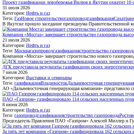
Проект газификации левобережья Вилюя в Якутии охватит 10 с
31 июля 2026
Категория:
Нефть и газ
Теги:
Газ
Новое строительство
газопровод
газификация
Сахатран
В Якутске прошло заседание президиума Правительственной 
Компания «Мосгаз» завершает строительство газопровода выс
21 июля 2026
Категория:
Нефть и газ
Теги:
Москва
газопровод
газификация
строительство газопровод
Компания «Мосгаз» завершает строительство нового газопров
ДГК представила результаты газификации своих энергетическ
7 июля 2026
Категория:
Выставки и семинары
Теги:
газификация
Владивосток
Дальневосточная генерирующая
АО «Дальневосточная генерирующая компания» представило с
ПАО «Газпром» газифицировало 114 сельских населенных пунк
8 июня 2026
Категория:
Нефть и газ
Теги:
газопровод
газификация
строительство газопровода
Ростов
Председатель Правления ПАО «Газпром» Алексей Миллер и Гу
За пять лет компания «Газпром» газифицировала 162 сельских 