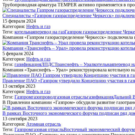
Трубопроводная арматура ТEMPER активно применяется в прое
Специалисты «Газпром газораспределение Черкесск» подключил
15 февраля 2024
Категория:
Нефть и газ
Теги:
котельная
перевод на газ
Газпром газораспределение Черке
Компания «Газпром газораспределение Черкесск» подключила 
Компания «Транснефть – Урал» провела реконструкцию коте
5 февраля 2024
Категория:
Нефть и газ
Теги:
газификация
ЛПДС
Транснефть – Урал
котельная
перевод на
Компания «Транснефть – Урал» реконструировала котельную
Правление ПАО «Газпром утвердило Концепцию участия в газ
13 октября 2023
Категория:
Нефть и газ
Теги:
Газпром
газопровод
газовая отрасль
газификация
Дальний 
В Правлении компании «Газпром» обсудили развитие газотра
В рамках Восточного экономического форума подписан ряд до
13 сентября 2023
Категория:
Атомная отрасль
Теги:
Газпром
газовая отрасль
Восточный экономический форум
Делегация ПАО «Газпром» во главе с заместителем Председат