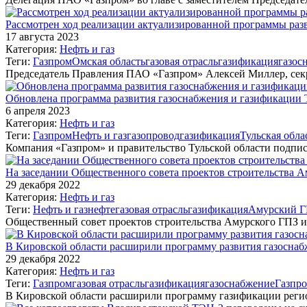
Рассмотрен ход реализации актуализированной программы раз
17 августа 2023
Категория:
Нефть и газ
Теги:
Газпром
Омская область
газовая отрасль
газификация
газос
Председатель Правления ПАО «Газпром» Алексей Миллер, секр
Обновлена программа развития газоснабжения и газификации Т
6 апреля 2023
Категория:
Нефть и газ
Теги:
Газпром
Нефть и газ
газопровод
газификация
Тульская обла
Компания «Газпром» и правительство Тульской области подпи
На заседании Общественного совета проектов строительства А
29 декабря 2022
Категория:
Нефть и газ
Теги:
Нефть и газ
нефтегазовая отрасль
газификация
Амурский 
Общественный совет проектов строительства Амурского ГПЗ
В Кировской области расширили программу развития газоснаб
29 декабря 2022
Категория:
Нефть и газ
Теги:
Газпром
газовая отрасль
газификация
газоснабжение
Газпр
В Кировской области расширили программу газификации регио