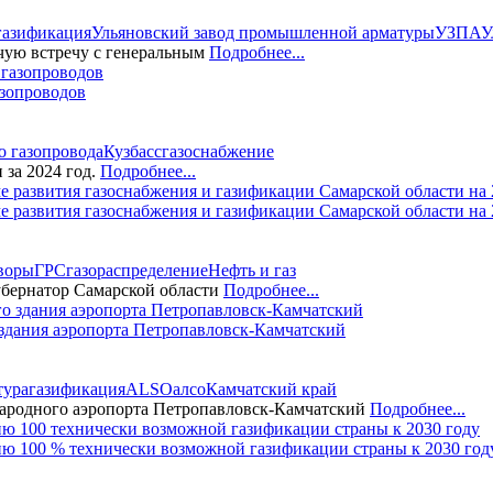
газификация
Ульяновский завод промышленной арматуры
УЗПА
У
очую встречу с генеральным
Подробнее...
азопроводов
о газопровода
Кузбасс
газоснабжение
за 2024 год.
Подробнее...
 развития газоснабжения и газификации Самарской области на
воры
ГРС
газораспределение
Нефть и газ
бернатор Самарской области
Подробнее...
дания аэропорта Петропавловск-Камчатский
тура
газификация
ALSO
алсо
Камчатский край
родного аэропорта Петропавловск-Камчатский
Подробнее...
ю 100 % технически возможной газификации страны к 2030 год