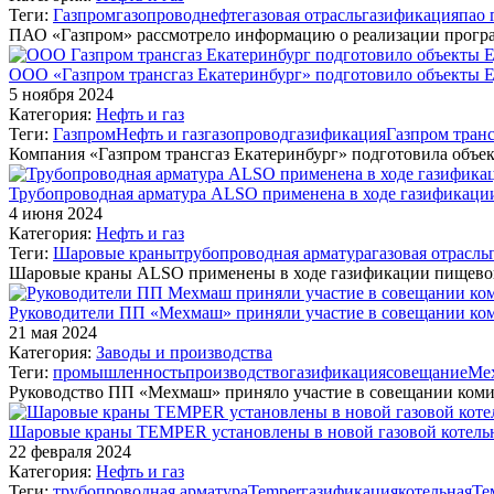
Теги:
Газпром
газопровод
нефтегазовая отрасль
газификация
пао 
ПАО «Газпром» рассмотрело информацию о реализации програ
ООО «Газпром трансгаз Екатеринбург» подготовило объекты Е
5 ноября 2024
Категория:
Нефть и газ
Теги:
Газпром
Нефть и газ
газопровод
газификация
Газпром транс
Компания «Газпром трансгаз Екатеринбург» подготовила объе
Трубопроводная арматура ALSO применена в ходе газификаци
4 июня 2024
Категория:
Нефть и газ
Теги:
Шаровые краны
трубопроводная арматура
газовая отрасль
Шаровые краны ALSO применены в ходе газификации пищево
Руководители ПП «Мехмаш» приняли участие в совещании ком
21 мая 2024
Категория:
Заводы и производства
Теги:
промышленность
производство
газификация
совещание
Ме
Руководство ПП «Мехмаш» приняло участие в совещании ком
Шаровые краны ТEMPER установлены в новой газовой котел
22 февраля 2024
Категория:
Нефть и газ
Теги:
трубопроводная арматура
Temper
газификация
котельная
Те