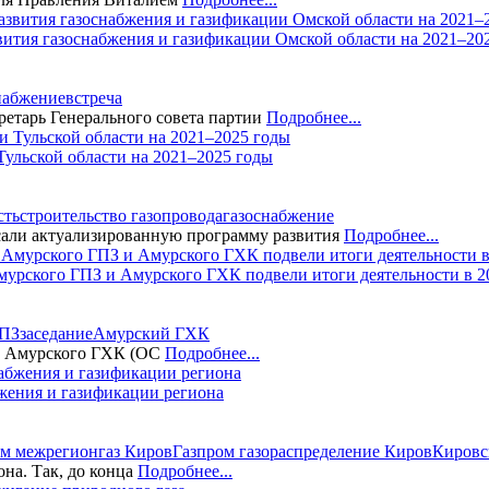
вития газоснабжения и газификации Омской области на 2021–20
набжение
встреча
етарь Генерального совета партии
Подробнее...
ульской области на 2021–2025 годы
сть
строительство газопровода
газоснабжение
сали актуализированную программу развития
Подробнее...
мурского ГПЗ и Амурского ГХК подвели итоги деятельности в 2
ГПЗ
заседание
Амурский ГХК
 и Амурского ГХК (ОС
Подробнее...
жения и газификации региона
ом межрегионгаз Киров
Газпром газораспределение Киров
Кировс
на. Так, до конца
Подробнее...