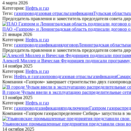
4 марта 2026
Категория:
Нефть и газ
Теги:
газопровод
газовая отрасль
газификация
Тульская область
п
Председатель правления и заместитель председателя совета д
ПАО «Газпром» и Ленинградская область подписали договор о
21 января 2026
Категория:
Нефть и газ
Теги:
газопровод
газификация
договор
Ленинградская область
па
Председатель правления и заместитель председателя совета д
Алексей Миллер и Вячеслав Федорищев подписали программу р
14 ноября 2025
Категория:
Нефть и газ
Теги:
Нефть и газ
газопровод
газовая отрасль
газификация
Самарс
Компания «Газпром» завершает строительство двух газопрово
В городе Чулым ввели в эксплуатацию распределительные сет
13 ноября 2025
Категория:
Нефть и газ
Теги:
газопровод
газификация
подключение
Газпром газораспре
Компания «Газпром газораспределение Сибирь» запустила в э
Ульяновские промышленные предприятия представили свои в
14 октября 2025