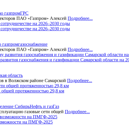
ао газпром
ГРС
иректоров ПАО «Газпром» Алексей
Подробнее...
 сотрудничестве на 2026–2030 годы
о газпром
газоснабжение
иректоров ПАО «Газпром» Алексей
Подробнее...
азвития газоснабжения и газификации Самарской области на 2
кая область
дов в Волжском районе Самарской
Подробнее...
и общей протяженностью 29,8 км
деление Сибирь
Нефть и газ
Газ
ксплуатацию газовые сети общей
Подробнее...
озможности на ПМГФ-2025