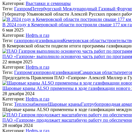
Категория:
Выставки и семинары
Теги:
Газпром
Петербургский Международный Газовый Форум
Губернатор Ульяновской области Алексей Русских провел раб
В 2024 году в Кемеровской области построили свыше 177 км г
6 мая 2025
Категория:
Нефть и газ
Теги:
газопровод
газификация
Кемеровская область
строительств
В Кемеровской области подвели итоги программы газификации 
ПАО «Газпром» выполнило основную часть работ по программе
22 января 2025
Категория:
Нефть и газ
Теги:
Газпром
газопровод
газификация
Самарская область
перего
Председатель Правления ПАО «Газпром» Алексей Миллер и Гу
Шаровые краны ALSO применены в ходе газификации нового з
28 декабря 2024
Категория:
Нефть и газ
Теги:
Теплоснабжение
Шаровые краны
Газ
трубопроводная арма
Шаровые краны ALSO применены в ходе газификации междуна
ПАО «Газпром» продолжает масштабную работу по обеспечени
28 ноября 2024
Категория:
Нефть и газ