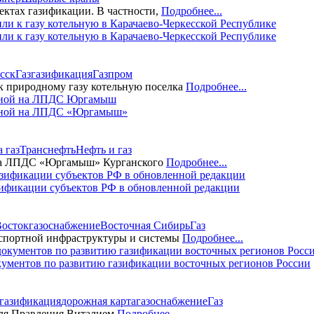
ктах газификации. В частности,
Подробнее...
и к газу котельную в Карачаево-Черкесской Республике
сск
Газ
газификация
Газпром
к природному газу котельную поселка
Подробнее...
льной на ЛПДС «Юргамыш»
 газ
Транснефть
Нефть и газ
 на ЛПДС «Юргамыш» Курганского
Подробнее...
ификации субъектов РФ в обновленной редакции
Восток
газоснабжение
Восточная Сибирь
Газ
нспортной инфраструктуры и системы
Подробнее...
кументов по развитию газификации восточных регионов России
газификация
дорожная карта
газоснабжение
Газ
еля Правления Виталием
Подробнее...