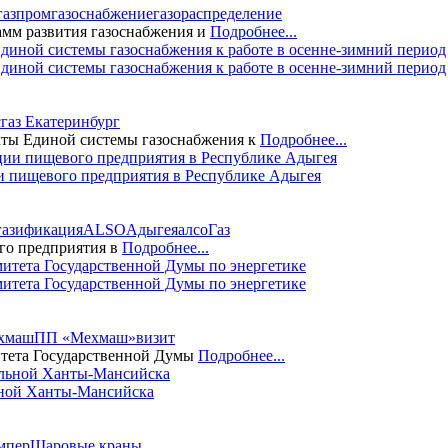
газпром
газоснабжение
газораспределение
мм развития газоснабжения и
Подробнее...
диной системы газоснабжения к работе в осенне-зимний период
газ Екатеринбург
кты Единой системы газоснабжения к
Подробнее...
и пищевого предприятия в Республике Адыгея
газификация
ALSO
Адыгея
алсо
Газ
го предприятия в
Подробнее...
итета Государственной Думы по энергетике
хмаш
ПП «Мехмаш»
визит
итета Государственной Думы
Подробнее...
ьной Ханты-Мансийска
мпер
Шаровые краны