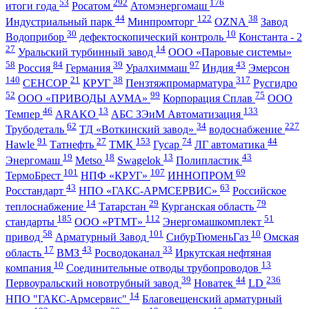
53
292
176
итоги года
Росатом
Атомэнергомаш
44
122
38
Индустриальный парк
Минпромторг
OZNA
Завод
30
10
Водоприбор
дефектоскопический контроль
Константа - 2
27
14
Уральский турбинный завод
ООО «Паровые системы»
58
84
39
97
43
Россия
Германия
Уралхиммаш
Индия
Эмерсон
140
21
38
317
СЕНСОР
КРУГ
Пензтяжпромарматура
Русгидро
52
99
75
ООО «ПРИВОДЫ АУМА»
Корпорация Сплав
ООО
46
13
133
Темпер
ARAKO
АБС ЗЭиМ Автоматизация
62
34
227
Трубодеталь
ТД «Воткинский завод»
водоснабжение
91
27
153
74
44
Hawle
Татнефть
ТМК
Гусар
ЛГ автоматика
19
18
13
43
Энергомаш
Metso
Swagelok
Полипластик
101
107
69
ТермоБрест
НПФ «КРУГ»
ИННОПРОМ
43
63
Росстандарт
НПО «ГАКС-АРМСЕРВИС»
Российское
14
29
79
теплоснабжение
Татарстан
Курганская область
185
112
51
стандарты
ООО «РТМТ»
Энергомашкомплект
58
101
10
привод
Арматурный Завод
СибурТюменьГаз
Омская
17
43
33
область
ВМЗ
Росводоканал
Иркутская нефтяная
10
13
компания
Соединительные отводы трубопроводов
39
44
236
Первоуральский новотрубный завод
Новатек
LD
14
НПО "ГАКС-Армсервис"
Благовещенский арматурный