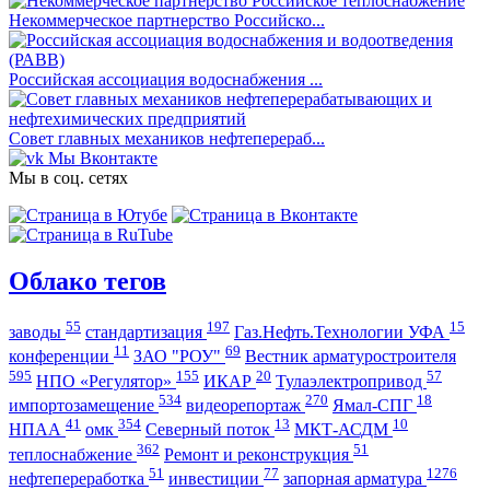
Некоммерческое партнерство Российско...
Российская ассоциация водоснабжения ...
Совет главных механиков нефтеперераб...
Мы Вконтакте
Мы в соц. сетях
Облако тегов
55
197
15
заводы
стандартизация
Газ.Нефть.Технологии УФА
11
69
конференции
ЗАО "РОУ"
Вестник арматуростроителя
595
155
20
57
НПО «Регулятор»
ИКАР
Тулаэлектропривод
534
270
18
импортозамещение
видеорепортаж
Ямал-СПГ
41
354
13
10
НПАА
омк
Северный поток
МКТ-АСДМ
362
51
теплоснабжение
Ремонт и реконструкция
51
77
1276
нефтепереработка
инвестиции
запорная арматура