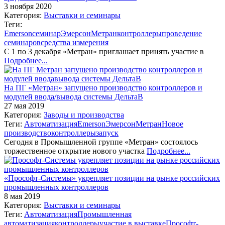
3 ноября 2020
Категория:
Выставки и семинары
Теги:
Emerson
семинар
Эмерсон
Метран
контроллеры
проведение
семинаров
средства измерения
С 1 по 3 декабря «Метран» приглашает принять участие в
Подробнее...
На ПГ «Метран» запущено производство контроллеров и
модулей ввода/вывода системы ДельтаВ
27 мая 2019
Категория:
Заводы и производства
Теги:
Автоматизация
Emerson
Эмерсон
Метран
Новое
производство
контроллеры
запуск
Сегодня в Промышленной группе «Метран» состоялось
торжественное открытие нового участка
Подробнее...
«Прософт-Системы» укрепляет позиции на рынке российских
промышленных контроллеров
8 мая 2019
Категория:
Выставки и семинары
Теги:
Автоматизация
Промышленная
автоматизация
контроллеры
участие в выставке
Прософт-