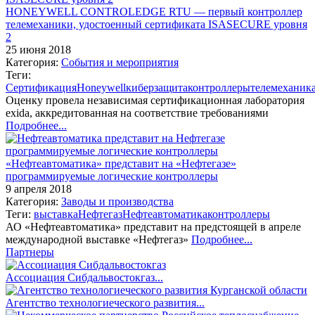
HONEYWELL CONTROLEDGE RTU — первый контроллер
телемеханики, удостоенный сертификата ISASECURE уровня
2
25 июня 2018
Категория:
События и мероприятия
Теги:
Сертификация
Honeywell
киберзащита
контроллеры
телемеханик
Оценку провела независимая сертификационная лаборатория
exida, аккредитованная на соответствие требованиями
Подробнее...
«Нефтеавтоматика» представит на «Нефтегазе»
программируемые логические контроллеры
9 апреля 2018
Категория:
Заводы и производства
Теги:
выставка
Нефтегаз
Нефтеавтоматика
контроллеры
АО «Нефтеавтоматика» представит на предстоящей в апреле
международной выставке «Нефтегаз»
Подробнее...
Партнеры
Ассоциация Сибдальвостокгаз...
Агентство технологиеческого развития...