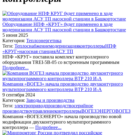
Оборудование НПФ «КРУГ» будет применено в ходе
модернизации АСУ ТП насосной станции в Башкортостане
5 июня 2025
Категория:
Теплоэнергетика
Теги:
Теплоснабжение
модернизация
контроллеры
НПФ
«КРУГ»
насосная станция
АСУ ТП
НПФ «КРУГ» поставила комплект контроллерного
оборудования TREI-5B-05 со встроенным программным
Подробнее...
Компания «ВОГЕЗ» начала производство двухконтурного
мультипрограммного контроллера ВТР 210 И-А
9 сентября 2024
Категория:
Заводы и производства
Теги:
электропривод
производство
серийное
производство
управление
контроллеры
ВОГЕЗЭНЕРГО
ВОГЕЗ
Компания «ВОГЕЗЭНЕРГО» начала производство новой
модификации двухконтурного мультипрограммного
контроллера —
Подробнее...