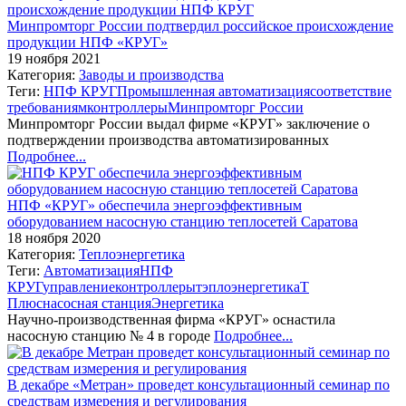
Минпромторг России подтвердил российское происхождение
продукции НПФ «КРУГ»
19 ноября 2021
Категория:
Заводы и производства
Теги:
НПФ КРУГ
Промышленная автоматизация
соответствие
требованиям
контроллеры
Минпромторг России
Минпромторг России выдал фирме «КРУГ» заключение о
подтверждении производства автоматизированных
Подробнее...
НПФ «КРУГ» обеспечила энергоэффективным
оборудованием насосную станцию теплосетей Саратова
18 ноября 2020
Категория:
Теплоэнергетика
Теги:
Автоматизация
НПФ
КРУГ
управление
контроллеры
тэплоэнергетика
Т
Плюс
насосная станция
Энергетика
Научно-производственная фирма «КРУГ» оснастила
насосную станцию № 4 в городе
Подробнее...
В декабре «Метран» проведет консультационный семинар по
средствам измерения и регулирования