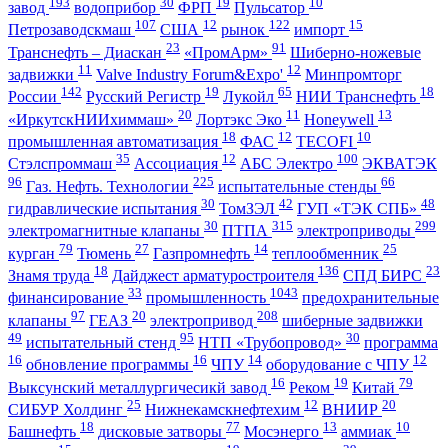
193
30
19
10
завод
водоприбор
ФРП
Пульсатор
107
12
122
15
Петрозаводскмаш
США
рынок
импорт
23
91
Транснефть – Диаскан
«ПромАрм»
Шиберно-ножевые
11
12
задвижки
Valve Industry Forum&Expo'
Минпромторг
142
19
65
18
России
Русский Регистр
Лукойл
НИИ Транснефть
20
11
13
«ИркутскНИИхиммаш»
Лортэкс Эко
Honeywell
18
12
10
промышленная автоматизация
ФАС
TECOFI
35
12
100
Стэлспроммаш
Ассоциация
АБС Электро
ЭКВАТЭК
96
225
66
Газ. Нефть. Технологии
испытательные стенды
30
42
48
гидравлические испытания
ТомЗЭЛ
ГУП «ТЭК СПБ»
30
315
299
электромагнитные клапаны
ПТПА
электроприводы
79
27
14
25
курган
Тюмень
Газпромнефть
теплообменник
18
136
23
Знамя труда
Дайджест арматуростроителя
СПД БИРС
33
1043
финансирование
промышленность
предохранительные
97
20
208
клапаны
ГЕАЗ
электропривод
шиберные задвижки
49
95
30
испытательный стенд
НТП «Трубопровод»
программа
16
16
14
12
обновление программы
ЧПУ
оборудование с ЧПУ
16
19
79
Выксунский металлургичесикй завод
Реком
Китай
25
12
20
СИБУР Холдинг
Нижнекамскнефтехим
ВНИИР
18
77
13
10
Башнефть
дисковые затворы
Мосэнерго
аммиак