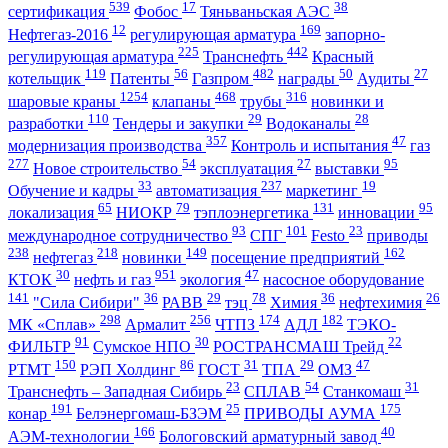
539
17
38
сертификация
Фобос
Тяньваньская АЭС
12
169
Нефтегаз-2016
регулирующая арматура
запорно-
225
442
регулирующая арматура
Транснефть
Красный
119
56
482
50
27
котельщик
Патенты
Газпром
награды
Аудиты
1254
468
316
шаровые краны
клапаны
трубы
новинки и
110
29
28
разработки
Тендеры и закупки
Водоканалы
357
47
модернизация производства
Контроль и испытания
газ
277
54
27
95
Новое строительство
эксплуатация
выставки
33
237
19
Обучение и кадры
автоматизация
маркетинг
65
79
131
95
локализация
НИОКР
тэплоэнергетика
инновации
93
101
23
международное сотрудничество
СПГ
Festo
приводы
238
218
149
162
нефтегаз
новинки
посещение предприятий
30
951
47
КТОК
нефть и газ
экология
насосное оборудование
141
36
29
78
36
26
"Сила Сибири"
РАВВ
тэц
Химия
нефтехимия
298
256
174
182
МК «Сплав»
Армалит
ЧТПЗ
АДЛ
ТЭКО-
91
30
22
ФИЛЬТР
Сумское НПО
РОСТРАНСМАШ Трейд
150
86
31
29
47
РТМТ
РЭП Холдинг
ГОСТ
ТПА
ОМЗ
23
54
31
Транснефть – Западная Сибирь
СПЛАВ
Станкомаш
191
25
175
конар
Белэнергомаш-БЗЭМ
ПРИВОДЫ АУМА
166
40
АЭМ-технологии
Бологовский арматурный завод