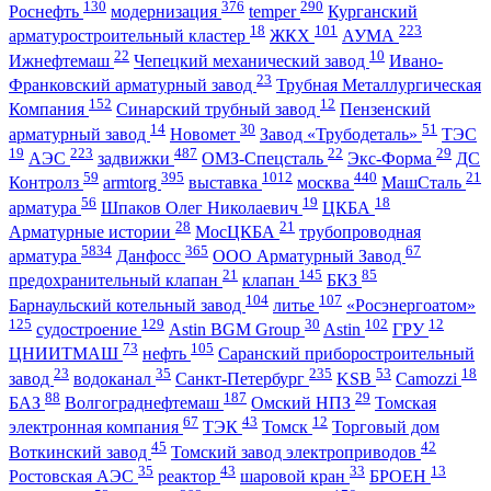
130
376
290
Роснефть
модернизация
temper
Курганский
18
101
223
арматуростроительный кластер
ЖКХ
АУМА
22
10
Ижнефтемаш
Чепецкий механический завод
Ивано-
23
Франковский арматурный завод
Трубная Металлургическая
152
12
Компания
Синарский трубный завод
Пензенский
14
30
51
арматурный завод
Новомет
Завод «Трубодеталь»
ТЭС
19
223
487
22
29
АЭС
задвижки
ОМЗ-Спецсталь
Экс-Форма
ДС
59
395
1012
440
21
Контролз
armtorg
выставка
москва
МашСталь
56
19
18
арматура
Шпаков Олег Николаевич
ЦКБА
28
21
Арматурные истории
МосЦКБА
трубопроводная
5834
365
67
арматура
Данфосс
ООО Арматурный Завод
21
145
85
предохранительный клапан
клапан
БКЗ
104
107
Барнаульский котельный завод
литье
«Росэнергоатом»
125
129
30
102
12
судостроение
Astin BGM Group
Astin
ГРУ
73
105
ЦНИИТМАШ
нефть
Саранский приборостроительный
23
35
235
53
18
завод
водоканал
Санкт-Петербург
KSB
Camozzi
88
187
29
БАЗ
Волгограднефтемаш
Омский НПЗ
Томская
67
43
12
электронная компания
ТЭК
Томск
Торговый дом
45
42
Воткинский завод
Томский завод электроприводов
35
43
33
13
Ростовская АЭС
реактор
шаровой кран
БРОЕН