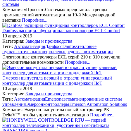
системы
Компания «Прософт-Системы» представила тренды
промышленной автоматизации на 19-й Международной
выставке
Подробнее...
Danfoss расширил функционал контроллеров ECL Comfort
19 апреля 2019
Категория:
Заводы и производства
Теги:
Автоматизация
Данфосс
Danfoss
тепловые
пункты
котельные
контроллеры
средства автоматизации
Электронные контроллеры ECL серий 210 и 310 получили
дополнительные возможности
Подробнее...
Эмерсон выпустила первый в отрасли универсальный
контроллер для автоматизации с поддержкой IIoT
10 апреля 2019
Категория:
Заводы и производства
Теги:
Автоматизация
Emerson
автоматизированные системы
управления
Эмерсон
контроллеры
Emerson Automation Solutions
Компания Эмерсон выпустила новый контроллер PK
DeltaV™, чтобы упростить автоматизацию
Подробнее...