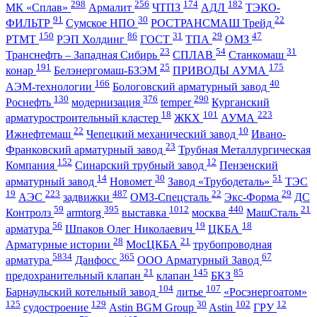
298
256
174
182
МК «Сплав»
Армалит
ЧТПЗ
АДЛ
ТЭКО-
91
30
22
ФИЛЬТР
Сумское НПО
РОСТРАНСМАШ Трейд
150
86
31
29
47
РТМТ
РЭП Холдинг
ГОСТ
ТПА
ОМЗ
23
54
31
Транснефть – Западная Сибирь
СПЛАВ
Станкомаш
191
25
175
конар
Белэнергомаш-БЗЭМ
ПРИВОДЫ АУМА
166
40
АЭМ-технологии
Бологовский арматурный завод
130
376
290
Роснефть
модернизация
temper
Курганский
18
101
223
арматуростроительный кластер
ЖКХ
АУМА
22
10
Ижнефтемаш
Чепецкий механический завод
Ивано-
23
Франковский арматурный завод
Трубная Металлургическая
152
12
Компания
Синарский трубный завод
Пензенский
14
30
51
арматурный завод
Новомет
Завод «Трубодеталь»
ТЭС
19
223
487
22
29
АЭС
задвижки
ОМЗ-Спецсталь
Экс-Форма
ДС
59
395
1012
440
21
Контролз
armtorg
выставка
москва
МашСталь
56
19
18
арматура
Шпаков Олег Николаевич
ЦКБА
28
21
Арматурные истории
МосЦКБА
трубопроводная
5834
365
67
арматура
Данфосс
ООО Арматурный Завод
21
145
85
предохранительный клапан
клапан
БКЗ
104
107
Барнаульский котельный завод
литье
«Росэнергоатом»
125
129
30
102
12
судостроение
Astin BGM Group
Astin
ГРУ