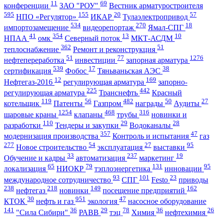
11
69
конференции
ЗАО "РОУ"
Вестник арматуростроителя
595
155
20
57
НПО «Регулятор»
ИКАР
Тулаэлектропривод
534
270
18
импортозамещение
видеорепортаж
Ямал-СПГ
41
354
13
10
НПАА
омк
Северный поток
МКТ-АСДМ
362
51
теплоснабжение
Ремонт и реконструкция
51
77
1276
нефтепереработка
инвестиции
запорная арматура
539
17
38
сертификация
Фобос
Тяньваньская АЭС
12
169
Нефтегаз-2016
регулирующая арматура
запорно-
225
442
регулирующая арматура
Транснефть
Красный
119
56
482
50
27
котельщик
Патенты
Газпром
награды
Аудиты
1254
468
316
шаровые краны
клапаны
трубы
новинки и
110
29
28
разработки
Тендеры и закупки
Водоканалы
357
47
модернизация производства
Контроль и испытания
газ
277
54
27
95
Новое строительство
эксплуатация
выставки
33
237
19
Обучение и кадры
автоматизация
маркетинг
65
79
131
95
локализация
НИОКР
тэплоэнергетика
инновации
93
101
23
международное сотрудничество
СПГ
Festo
приводы
238
218
149
162
нефтегаз
новинки
посещение предприятий
30
951
47
КТОК
нефть и газ
экология
насосное оборудование
141
36
29
78
36
26
"Сила Сибири"
РАВВ
тэц
Химия
нефтехимия