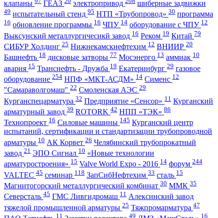
97
20
208
клапаны
ГЕАЗ
электропривод
шиберные задвижки
49
95
30
испытательный стенд
НТП «Трубопровод»
программа
16
16
14
12
обновление программы
ЧПУ
оборудование с ЧПУ
16
19
79
Выксунский металлургичесикй завод
Реком
Китай
25
12
20
СИБУР Холдинг
Нижнекамскнефтехим
ВНИИР
18
77
13
10
Башнефть
дисковые затворы
Мосэнерго
аммиак
15
19
29
авария
Транснефть - Дружба
Екатеринбург
газовое
254
14
12
оборудование
НПФ «МКТ-АСДМ»
Сименс
22
29
"Самараволгомаш"
Смоленская АЭС
32
11
Курганспецарматура
Предприятие «Сенсор»
Курганский
39
42
86
арматурный завод
ROTORK
НПП «ТЭК»
16
145
Технопроект
Силовые машины
Курганский центр
испытаний, сертификации и стандартизации трубопроводной
10
26
арматуры
АК Корвет
Челябинский трубопрокатный
21
10
завод
ЭПО Сигнал
«Новые технологии
15
14
244
арматуростроения»
Valve World Expo - 2016
форум
45
118
33
15
VALTEC
семинар
ЗапСибНефтехим
сталь
30
35
Магнитогорский металлургический комбинат
ММК
45
11
Северсталь
ГМС Ливгидромаш
Алексинский завод
25
47
тяжелой промышленной арматуры
Тяжпромарматура
11
49
16