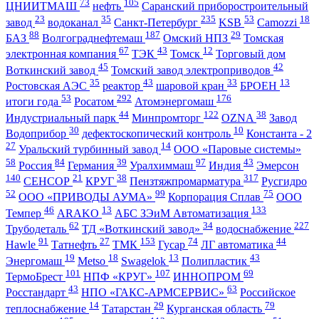
73
105
ЦНИИТМАШ
нефть
Саранский приборостроительный
23
35
235
53
18
завод
водоканал
Санкт-Петербург
KSB
Camozzi
88
187
29
БАЗ
Волгограднефтемаш
Омский НПЗ
Томская
67
43
12
электронная компания
ТЭК
Томск
Торговый дом
45
42
Воткинский завод
Томский завод электроприводов
35
43
33
13
Ростовская АЭС
реактор
шаровой кран
БРОЕН
53
292
176
итоги года
Росатом
Атомэнергомаш
44
122
38
Индустриальный парк
Минпромторг
OZNA
Завод
30
10
Водоприбор
дефектоскопический контроль
Константа - 2
27
14
Уральский турбинный завод
ООО «Паровые системы»
58
84
39
97
43
Россия
Германия
Уралхиммаш
Индия
Эмерсон
140
21
38
317
СЕНСОР
КРУГ
Пензтяжпромарматура
Русгидро
52
99
75
ООО «ПРИВОДЫ АУМА»
Корпорация Сплав
ООО
46
13
133
Темпер
ARAKO
АБС ЗЭиМ Автоматизация
62
34
227
Трубодеталь
ТД «Воткинский завод»
водоснабжение
91
27
153
74
44
Hawle
Татнефть
ТМК
Гусар
ЛГ автоматика
19
18
13
43
Энергомаш
Metso
Swagelok
Полипластик
101
107
69
ТермоБрест
НПФ «КРУГ»
ИННОПРОМ
43
63
Росстандарт
НПО «ГАКС-АРМСЕРВИС»
Российское
14
29
79
теплоснабжение
Татарстан
Курганская область