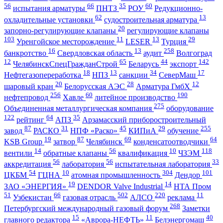
56
66
35
60
испытания арматуры
ПНТЗ
РОУ
Редукционно-
62
13
охладительные установки
судостроительная арматура
20
запорно-регулирующие клапаны
регулирующие клапаны
103
11
13
29
Уренгойское месторождение
LESER
Турция
16
13
258
банкротство
Свердловская область
аудит
Волгоград
12
65
44
142
ЧелябинскСпецГражданСтрой
Беларусь
экспорт
18
13
34
17
Нефтегазопереработка
НПЗ
санкции
СеверМаш
20
28
12
шаровый кран
Белорусская АЭС
Арматура ГмбХ
256
60
190
нефтепровод
Хавле
литейное производство
275
Объединенная металлургическая компания
оборудование
122
64
35
рейтинг
АПЗ
Арзамасский приборостроительный
87
31
45
29
255
завод
РАСКО
НПФ «Раско»
КИПиА
обучение
19
87
69
64
KSB Group
затвор
Челябинск
конденсатоотводчики
14
56
10
118
вентили
обратные клапаны
квалификация
ЧЗЭМ
56
56
33
аккредитация
лаборатория
испытательная лаборатория
54
10
304
101
ЦКБМ
ГЦНА
атомная промышленность
Дендор
19
14
ЗАО «ЭНЕРГИЯ»
DENDOR Valve Industrial
НТА Пром
51
66
502
220
11
Узбекистан
газовая отрасль
АЛСО
реклама
268
Петербургский международный газовый форум
Заметки
15
11
40
главного редактора
«Аврора-НЕФТЬ»
Белэнергомаш