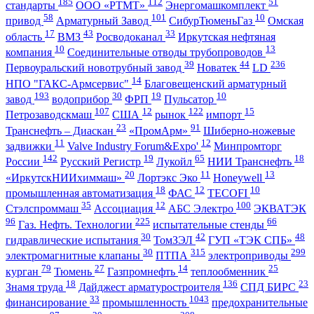
185
112
51
стандарты
ООО «РТМТ»
Энергомашкомплект
58
101
10
привод
Арматурный Завод
СибурТюменьГаз
Омская
17
43
33
область
ВМЗ
Росводоканал
Иркутская нефтяная
10
13
компания
Соединительные отводы трубопроводов
39
44
236
Первоуральский новотрубный завод
Новатек
LD
14
НПО "ГАКС-Армсервис"
Благовещенский арматурный
193
30
19
10
завод
водоприбор
ФРП
Пульсатор
107
12
122
15
Петрозаводскмаш
США
рынок
импорт
23
91
Транснефть – Диаскан
«ПромАрм»
Шиберно-ножевые
11
12
задвижки
Valve Industry Forum&Expo'
Минпромторг
142
19
65
18
России
Русский Регистр
Лукойл
НИИ Транснефть
20
11
13
«ИркутскНИИхиммаш»
Лортэкс Эко
Honeywell
18
12
10
промышленная автоматизация
ФАС
TECOFI
35
12
100
Стэлспроммаш
Ассоциация
АБС Электро
ЭКВАТЭК
96
225
66
Газ. Нефть. Технологии
испытательные стенды
30
42
48
гидравлические испытания
ТомЗЭЛ
ГУП «ТЭК СПБ»
30
315
299
электромагнитные клапаны
ПТПА
электроприводы
79
27
14
25
курган
Тюмень
Газпромнефть
теплообменник
18
136
23
Знамя труда
Дайджест арматуростроителя
СПД БИРС
33
1043
финансирование
промышленность
предохранительные