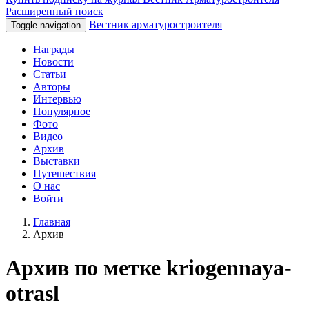
Расширенный поиск
Вестник арматуростроителя
Toggle navigation
Награды
Новости
Статьи
Авторы
Интервью
Популярное
Фото
Видео
Архив
Выставки
Путешествия
О нас
Войти
Главная
Архив
Архив по метке kriogennaya-
otrasl