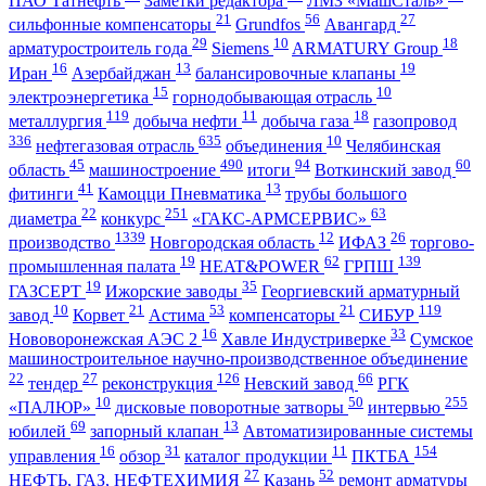
ПАО Татнефть
Заметки редактора
ЛМЗ «МашСталь»
21
56
27
сильфонные компенсаторы
Grundfos
Авангард
29
10
18
арматуростроитель года
Siemens
ARMATURY Group
16
13
19
Иран
Азербайджан
балансировочные клапаны
15
10
электроэнергетика
горнодобывающая отрасль
119
11
18
металлургия
добыча нефти
добыча газа
газопровод
336
635
10
нефтегазовая отрасль
объединения
Челябинская
45
490
94
60
область
машиностроение
итоги
Воткинский завод
41
13
фитинги
Камоцци Пневматика
трубы большого
22
251
63
диаметра
конкурс
«ГАКС-АРМСЕРВИС»
1339
12
26
производство
Новгородская область
ИФАЗ
торгово-
19
62
139
промышленная палата
HEAT&POWER
ГРПШ
19
35
ГАЗСЕРТ
Ижорские заводы
Георгиевский арматурный
10
21
53
21
119
завод
Корвет
Астима
компенсаторы
СИБУР
16
33
Нововоронежская АЭС 2
Хавле Индустриверке
Сумское
машиностроительное научно-производственное объединение
22
27
126
66
тендер
реконструкция
Невский завод
РГК
10
50
255
«ПАЛЮР»
дисковые поворотные затворы
интервью
69
13
юбилей
запорный клапан
Автоматизированные системы
16
31
11
154
управления
обзор
каталог продукции
ПКТБА
27
52
НЕФТЬ, ГАЗ, НЕФТЕХИМИЯ
Казань
ремонт арматуры