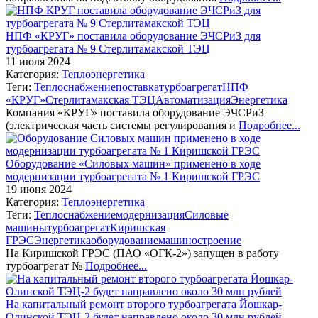
НПФ «КРУГ» поставила оборудование ЭЧСРиЗ для
турбоагрегата № 9 Стерлитамакской ТЭЦ
11 июля 2024
Категория:
Теплоэнергетика
Теги:
Теплоснабжение
поставка
турбоагрегат
НПФ
«КРУГ»
Стерлитамакская ТЭЦ
Автоматизация
Энергетика
Компания «КРУГ» поставила оборудование ЭЧСРиЗ
(электрическая часть системы регулирования и
Подробнее...
Оборудование «Силовых машин» применено в ходе
модернизации турбоагрегата № 1 Киришской ГРЭС
19 июня 2024
Категория:
Теплоэнергетика
Теги:
Теплоснабжение
модернизация
Силовые
машины
турбоагрегат
Киришская
ГРЭС
Энергетика
оборудование
машиностроение
На Киришской ГРЭС (ПАО «ОГК-2») запущен в работу
турбоагрегат №
Подробнее...
На капитальный ремонт второго турбоагрегата Йошкар-
Олинской ТЭЦ-2 будет направлено около 30 млн рублей