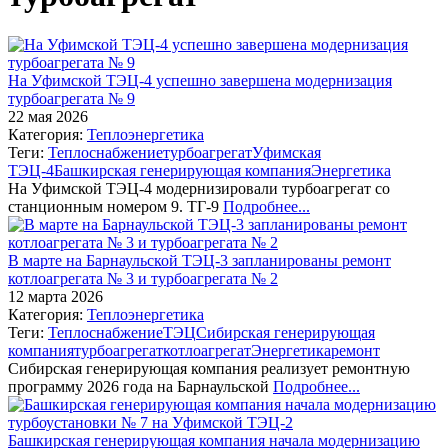
На Уфимской ТЭЦ-4 успешно завершена модернизация
турбоагрегата № 9
22 мая 2026
Категория:
Теплоэнергетика
Теги:
Теплоснабжение
турбоагрегат
Уфимская
ТЭЦ-4
Башкирская генерирующая компания
Энергетика
На Уфимской ТЭЦ-4 модернизировали турбоагрегат со
станционным номером 9. ТГ-9
Подробнее...
В марте на Барнаульской ТЭЦ-3 запланированы ремонт
котлоагрегата № 3 и турбоагрегата № 2
12 марта 2026
Категория:
Теплоэнергетика
Теги:
Теплоснабжение
ТЭЦ
Сибирская генерирующая
компания
турбоагрегат
котлоагрегат
Энергетика
ремонт
Сибирская генерирующая компания реализует ремонтную
программу 2026 года на Барнаульской
Подробнее...
Башкирская генерирующая компания начала модернизацию