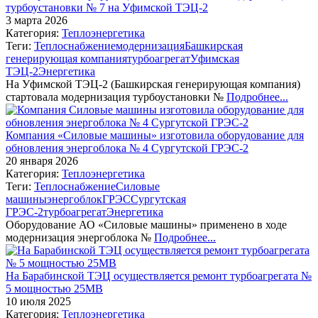
турбоустановки № 7 на Уфимской ТЭЦ-2
3 марта 2026
Категория:
Теплоэнергетика
Теги:
Теплоснабжение
модернизация
Башкирская
генерирующая компания
турбоагрегат
Уфимская
ТЭЦ-2
Энергетика
На Уфимской ТЭЦ-2 (Башкирская генерирующая компания)
стартовала модернизация турбоустановки №
Подробнее...
Компания «Силовые машины» изготовила оборудование для
обновления энергоблока № 4 Сургутской ГРЭС-2
20 января 2026
Категория:
Теплоэнергетика
Теги:
Теплоснабжение
Силовые
машины
энергоблок
ГРЭС
Сургутская
ГРЭС-2
турбоагрегат
Энергетика
Оборудование АО «Силовые машины» применено в ходе
модернизация энергоблока №
Подробнее...
На Барабинской ТЭЦ осуществляется ремонт турбоагрегата №
5 мощностью 25МВ
10 июля 2025
Категория:
Теплоэнергетика