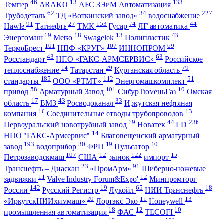
46
13
133
Темпер
ARAKO
АБС ЗЭиМ Автоматизация
62
34
227
Трубодеталь
ТД «Воткинский завод»
водоснабжение
91
27
153
74
44
Hawle
Татнефть
ТМК
Гусар
ЛГ автоматика
19
18
13
43
Энергомаш
Metso
Swagelok
Полипластик
101
107
69
ТермоБрест
НПФ «КРУГ»
ИННОПРОМ
43
63
Росстандарт
НПО «ГАКС-АРМСЕРВИС»
Российское
14
29
79
теплоснабжение
Татарстан
Курганская область
185
112
51
стандарты
ООО «РТМТ»
Энергомашкомплект
58
101
10
привод
Арматурный Завод
СибурТюменьГаз
Омская
17
43
33
область
ВМЗ
Росводоканал
Иркутская нефтяная
10
13
компания
Соединительные отводы трубопроводов
39
44
236
Первоуральский новотрубный завод
Новатек
LD
14
НПО "ГАКС-Армсервис"
Благовещенский арматурный
193
30
19
10
завод
водоприбор
ФРП
Пульсатор
107
12
122
15
Петрозаводскмаш
США
рынок
импорт
23
91
Транснефть – Диаскан
«ПромАрм»
Шиберно-ножевые
11
12
задвижки
Valve Industry Forum&Expo'
Минпромторг
142
19
65
18
России
Русский Регистр
Лукойл
НИИ Транснефть
20
11
13
«ИркутскНИИхиммаш»
Лортэкс Эко
Honeywell
18
12
10
промышленная автоматизация
ФАС
TECOFI