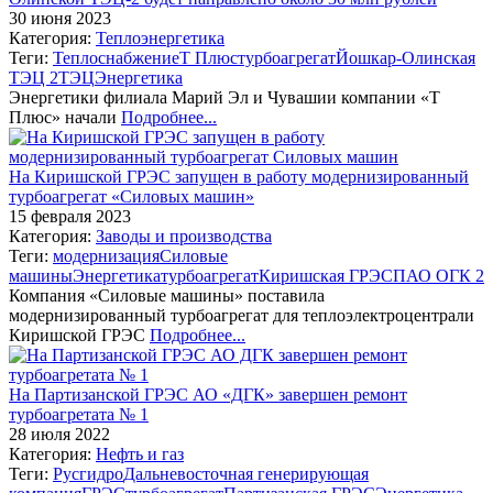
30 июня 2023
Категория:
Теплоэнергетика
Теги:
Теплоснабжение
Т Плюс
турбоагрегат
Йошкар-Олинская
ТЭЦ 2
ТЭЦ
Энергетика
Энергетики филиала Марий Эл и Чувашии компании «Т
Плюс» начали
Подробнее...
На Киришской ГРЭС запущен в работу модернизированный
турбоагрегат «Силовых машин»
15 февраля 2023
Категория:
Заводы и производства
Теги:
модернизация
Силовые
машины
Энергетика
турбоагрегат
Киришская ГРЭС
ПАО ОГК 2
Компания «Силовые машины» поставила
модернизированный турбоагрегат для теплоэлектроцентрали
Киришской ГРЭС
Подробнее...
На Партизанской ГРЭС АО «ДГК» завершен ремонт
турбоагретата № 1
28 июля 2022
Категория:
Нефть и газ
Теги:
Русгидро
Дальневосточная генерирующая