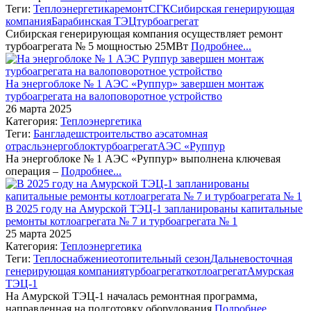
Теги:
Теплоэнергетика
ремонт
СГК
Сибирская генерирующая
компания
Барабинская ТЭЦ
турбоагрегат
Сибирская генерирующая компания осуществляет ремонт
турбоагрегата № 5 мощностью 25МВт
Подробнее...
На энергоблоке № 1 АЭС «Руппур» завершен монтаж
турбоагрегата на валоповоротное устройство
26 марта 2025
Категория:
Теплоэнергетика
Теги:
Бангладеш
строительство аэс
атомная
отрасль
энергоблок
турбоагрегат
АЭС «Руппур
На энергоблоке № 1 АЭС «Руппур» выполнена ключевая
операция –
Подробнее...
В 2025 году на Амурской ТЭЦ-1 запланированы капитальные
ремонты котлоагрегата № 7 и турбоагрегата № 1
25 марта 2025
Категория:
Теплоэнергетика
Теги:
Теплоснабжение
отопительный сезон
Дальневосточная
генерирующая компания
турбоагрегат
котлоагрегат
Амурская
ТЭЦ-1
На Амурской ТЭЦ-1 началась ремонтная программа,
направленная на подготовку оборудования
Подробнее...