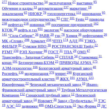
277
54
27
95
Новое строительство
эксплуатация
выставки
33
237
19
Обучение и кадры
автоматизация
маркетинг
65
79
131
95
локализация
НИОКР
тэплоэнергетика
инновации
93
101
23
международное сотрудничество
СПГ
Festo
приводы
238
218
149
162
нефтегаз
новинки
посещение предприятий
30
951
47
КТОК
нефть и газ
экология
насосное оборудование
141
36
29
78
36
26
"Сила Сибири"
РАВВ
тэц
Химия
нефтехимия
298
256
174
182
МК «Сплав»
Армалит
ЧТПЗ
АДЛ
ТЭКО-
91
30
22
ФИЛЬТР
Сумское НПО
РОСТРАНСМАШ Трейд
150
86
31
29
47
РТМТ
РЭП Холдинг
ГОСТ
ТПА
ОМЗ
23
54
31
Транснефть – Западная Сибирь
СПЛАВ
Станкомаш
191
25
175
конар
Белэнергомаш-БЗЭМ
ПРИВОДЫ АУМА
166
40
АЭМ-технологии
Бологовский арматурный завод
130
376
290
Роснефть
модернизация
temper
Курганский
18
101
223
арматуростроительный кластер
ЖКХ
АУМА
22
10
Ижнефтемаш
Чепецкий механический завод
Ивано-
23
Франковский арматурный завод
Трубная Металлургическая
152
12
Компания
Синарский трубный завод
Пензенский
14
30
51
арматурный завод
Новомет
Завод «Трубодеталь»
ТЭС
19
223
486
22
29
АЭС
задвижки
ОМЗ-Спецсталь
Экс-Форма
ДС