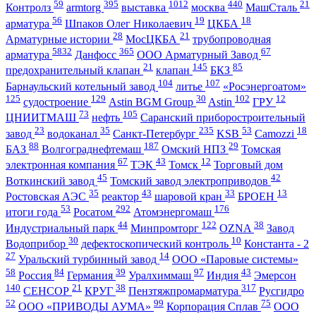
59
395
1012
440
21
Контролз
armtorg
выставка
москва
МашСталь
56
19
18
арматура
Шпаков Олег Николаевич
ЦКБА
28
21
Арматурные истории
МосЦКБА
трубопроводная
5832
365
67
арматура
Данфосс
ООО Арматурный Завод
21
145
85
предохранительный клапан
клапан
БКЗ
104
107
Барнаульский котельный завод
литье
«Росэнергоатом»
125
129
30
102
12
судостроение
Astin BGM Group
Astin
ГРУ
73
105
ЦНИИТМАШ
нефть
Саранский приборостроительный
23
35
235
53
18
завод
водоканал
Санкт-Петербург
KSB
Camozzi
88
187
29
БАЗ
Волгограднефтемаш
Омский НПЗ
Томская
67
43
12
электронная компания
ТЭК
Томск
Торговый дом
45
42
Воткинский завод
Томский завод электроприводов
35
43
33
13
Ростовская АЭС
реактор
шаровой кран
БРОЕН
53
292
176
итоги года
Росатом
Атомэнергомаш
44
122
38
Индустриальный парк
Минпромторг
OZNA
Завод
30
10
Водоприбор
дефектоскопический контроль
Константа - 2
27
14
Уральский турбинный завод
ООО «Паровые системы»
58
84
39
97
43
Россия
Германия
Уралхиммаш
Индия
Эмерсон
140
21
38
317
СЕНСОР
КРУГ
Пензтяжпромарматура
Русгидро
52
99
75
ООО «ПРИВОДЫ АУМА»
Корпорация Сплав
ООО