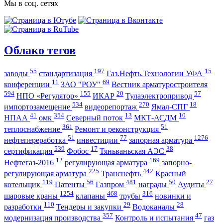
Мы в соц. сетях
Облако тегов
55
197
15
заводы
стандартизация
Газ.Нефть.Технологии УФА
11
69
конференции
ЗАО "РОУ"
Вестник арматуростроителя
594
155
20
57
НПО «Регулятор»
ИКАР
Тулаэлектропривод
534
270
18
импортозамещение
видеорепортаж
Ямал-СПГ
41
354
13
10
НПАА
омк
Северный поток
МКТ-АСДМ
361
51
теплоснабжение
Ремонт и реконструкция
51
77
1276
нефтепереработка
инвестиции
запорная арматура
539
17
38
сертификация
Фобос
Тяньваньская АЭС
12
169
Нефтегаз-2016
регулирующая арматура
запорно-
225
442
регулирующая арматура
Транснефть
Красный
119
56
481
50
27
котельщик
Патенты
Газпром
награды
Аудиты
1254
468
316
шаровые краны
клапаны
трубы
новинки и
110
29
28
разработки
Тендеры и закупки
Водоканалы
357
47
модернизация производства
Контроль и испытания
газ