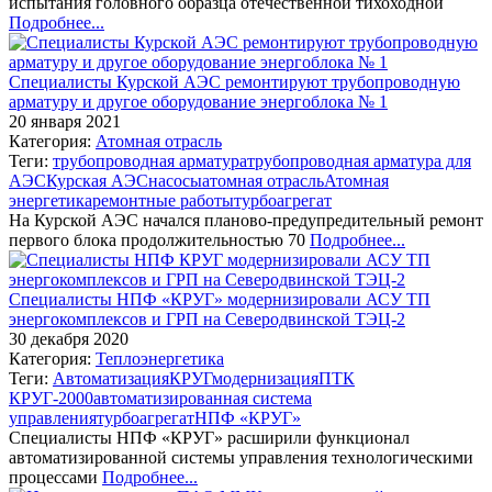
испытания головного образца отечественной тихоходной
Подробнее...
Специалисты Курской АЭС ремонтируют трубопроводную
арматуру и другое оборудование энергоблока № 1
20 января 2021
Категория:
Атомная отрасль
Теги:
трубопроводная арматура
трубопроводная арматура для
АЭС
Курская АЭС
насосы
атомная отрасль
Атомная
энергетика
ремонтные работы
турбоагрегат
На Курской АЭС начался планово-предупредительный ремонт
первого блока продолжительностью 70
Подробнее...
Специалисты НПФ «КРУГ» модернизировали АСУ ТП
энергокомплексов и ГРП на Северодвинской ТЭЦ-2
30 декабря 2020
Категория:
Теплоэнергетика
Теги:
Автоматизация
КРУГ
модернизация
ПТК
КРУГ-2000
автоматизированная система
управления
турбоагрегат
НПФ «КРУГ»
Специалисты НПФ «КРУГ» расширили функционал
автоматизированной системы управления технологическими
процессами
Подробнее...