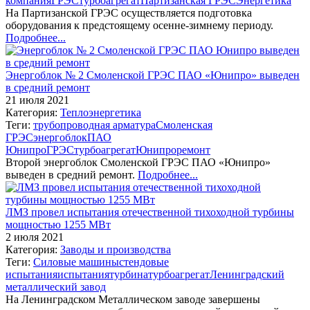
компания
ГРЭС
турбоагрегат
Партизанская ГРЭС
Энергетика
На Партизанской ГРЭС осуществляется подготовка
оборудования к предстоящему осенне-зимнему периоду.
Подробнее...
Энергоблок № 2 Смоленской ГРЭС ПАО «Юнипро» выведен
в средний ремонт
21 июля 2021
Категория:
Теплоэнергетика
Теги:
трубопроводная арматура
Смоленская
ГРЭС
энергоблок
ПАО
Юнипро
ГРЭС
турбоагрегат
Юнипро
ремонт
Второй энергоблок Смоленской ГРЭС ПАО «Юнипро»
выведен в средний ремонт.
Подробнее...
ЛМЗ провел испытания отечественной тихоходной турбины
мощностью 1255 МВт
2 июля 2021
Категория:
Заводы и производства
Теги:
Силовые машины
стендовые
испытания
испытания
турбина
турбоагрегат
Ленинградский
металлический завод
На Ленинградском Металлическом заводе завершены