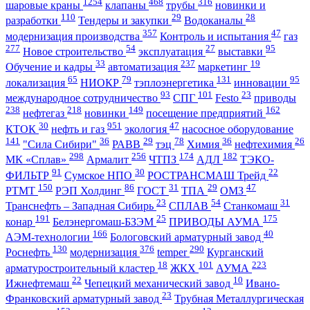
1254
468
316
шаровые краны
клапаны
трубы
новинки и
110
29
28
разработки
Тендеры и закупки
Водоканалы
357
47
модернизация производства
Контроль и испытания
газ
277
54
27
95
Новое строительство
эксплуатация
выставки
33
237
19
Обучение и кадры
автоматизация
маркетинг
65
79
131
95
локализация
НИОКР
тэплоэнергетика
инновации
93
101
23
международное сотрудничество
СПГ
Festo
приводы
238
218
149
162
нефтегаз
новинки
посещение предприятий
30
951
47
КТОК
нефть и газ
экология
насосное оборудование
141
36
29
78
36
26
"Сила Сибири"
РАВВ
тэц
Химия
нефтехимия
298
256
174
182
МК «Сплав»
Армалит
ЧТПЗ
АДЛ
ТЭКО-
91
30
22
ФИЛЬТР
Сумское НПО
РОСТРАНСМАШ Трейд
150
86
31
29
47
РТМТ
РЭП Холдинг
ГОСТ
ТПА
ОМЗ
23
54
31
Транснефть – Западная Сибирь
СПЛАВ
Станкомаш
191
25
175
конар
Белэнергомаш-БЗЭМ
ПРИВОДЫ АУМА
166
40
АЭМ-технологии
Бологовский арматурный завод
130
376
290
Роснефть
модернизация
temper
Курганский
18
101
223
арматуростроительный кластер
ЖКХ
АУМА
22
10
Ижнефтемаш
Чепецкий механический завод
Ивано-
23
Франковский арматурный завод
Трубная Металлургическая