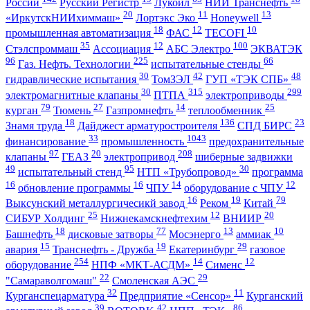
России
Русский Регистр
Лукойл
НИИ Транснефть
20
11
13
«ИркутскНИИхиммаш»
Лортэкс Эко
Honeywell
18
12
10
промышленная автоматизация
ФАС
TECOFI
35
12
100
Стэлспроммаш
Ассоциация
АБС Электро
ЭКВАТЭК
96
225
66
Газ. Нефть. Технологии
испытательные стенды
30
42
48
гидравлические испытания
ТомЗЭЛ
ГУП «ТЭК СПБ»
30
315
299
электромагнитные клапаны
ПТПА
электроприводы
79
27
14
25
курган
Тюмень
Газпромнефть
теплообменник
18
136
23
Знамя труда
Дайджест арматуростроителя
СПД БИРС
33
1043
финансирование
промышленность
предохранительные
97
20
208
клапаны
ГЕАЗ
электропривод
шиберные задвижки
49
95
30
испытательный стенд
НТП «Трубопровод»
программа
16
16
14
12
обновление программы
ЧПУ
оборудование с ЧПУ
16
19
79
Выксунский металлургичесикй завод
Реком
Китай
25
12
20
СИБУР Холдинг
Нижнекамскнефтехим
ВНИИР
18
77
13
10
Башнефть
дисковые затворы
Мосэнерго
аммиак
15
19
29
авария
Транснефть - Дружба
Екатеринбург
газовое
254
14
12
оборудование
НПФ «МКТ-АСДМ»
Сименс
22
29
"Самараволгомаш"
Смоленская АЭС
32
11
Курганспецарматура
Предприятие «Сенсор»
Курганский
39
42
86