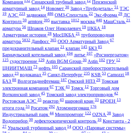
152
12
Компания
Синарский трубный завод
Пензенский
14
30
51
арматурный завод
Новомет
Завод «Трубодеталь»
ТЭС
19
223
486
22
29
АЭС
задвижки
ОМЗ-Спецсталь
Экс-Форма
ДС
59
395
1012
440
21
Контролз
armtorg
выставка
москва
МашСталь
56
19
18
арматура
Шпаков Олег Николаевич
ЦКБА
28
21
Арматурные истории
МосЦКБА
трубопроводная
5832
365
67
арматура
Данфосс
ООО Арматурный Завод
21
145
85
предохранительный клапан
клапан
БКЗ
104
107
Барнаульский котельный завод
литье
«Росэнергоатом»
125
129
30
102
12
судостроение
Astin BGM Group
Astin
ГРУ
73
105
ЦНИИТМАШ
нефть
Саранский приборостроительный
23
35
235
53
18
завод
водоканал
Санкт-Петербург
KSB
Camozzi
88
187
29
БАЗ
Волгограднефтемаш
Омский НПЗ
Томская
67
43
12
электронная компания
ТЭК
Томск
Торговый дом
45
42
Воткинский завод
Томский завод электроприводов
35
43
33
13
Ростовская АЭС
реактор
шаровой кран
БРОЕН
53
292
176
итоги года
Росатом
Атомэнергомаш
44
122
38
Индустриальный парк
Минпромторг
OZNA
Завод
30
10
Водоприбор
дефектоскопический контроль
Константа - 2
27
14
Уральский турбинный завод
ООО «Паровые системы»
58
84
39
97
43