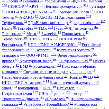
Россия
Германия
Уралхиммаш
Индия
Эмерсон
140
21
38
317
СЕНСОР
КРУГ
Пензтяжпромарматура
Русгидро
52
99
75
ООО «ПРИВОДЫ АУМА»
Корпорация Сплав
ООО
46
13
133
Темпер
ARAKO
АБС ЗЭиМ Автоматизация
62
34
227
Трубодеталь
ТД «Воткинский завод»
водоснабжение
91
27
153
74
44
Hawle
Татнефть
ТМК
Гусар
ЛГ автоматика
19
18
13
43
Энергомаш
Metso
Swagelok
Полипластик
101
107
69
ТермоБрест
НПФ «КРУГ»
ИННОПРОМ
43
63
Росстандарт
НПО «ГАКС-АРМСЕРВИС»
Российское
14
29
79
теплоснабжение
Татарстан
Курганская область
185
112
51
стандарты
ООО «РТМТ»
Энергомашкомплект
58
101
10
привод
Арматурный Завод
СибурТюменьГаз
Омская
17
43
33
область
ВМЗ
Росводоканал
Иркутская нефтяная
10
13
компания
Соединительные отводы трубопроводов
39
44
236
Первоуральский новотрубный завод
Новатек
LD
14
НПО "ГАКС-Армсервис"
Благовещенский арматурный
193
30
19
10
завод
водоприбор
ФРП
Пульсатор
107
12
122
15
Петрозаводскмаш
США
рынок
импорт
23
91
Транснефть – Диаскан
«ПромАрм»
Шиберно-ножевые
11
12
задвижки
Valve Industry Forum&Expo'
Минпромторг
142
19
65
18