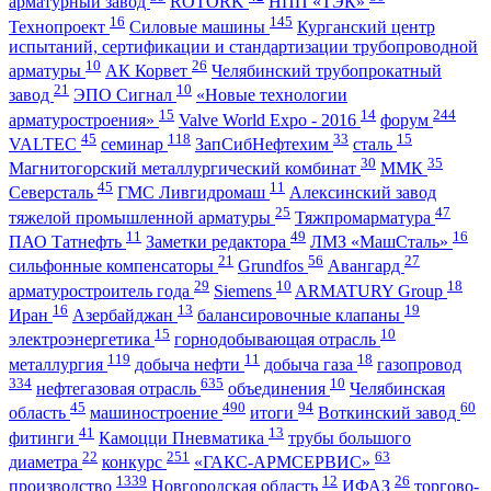
арматурный завод
ROTORK
НПП «ТЭК»
16
145
Технопроект
Силовые машины
Курганский центр
испытаний, сертификации и стандартизации трубопроводной
10
26
арматуры
АК Корвет
Челябинский трубопрокатный
21
10
завод
ЭПО Сигнал
«Новые технологии
15
14
244
арматуростроения»
Valve World Expo - 2016
форум
45
118
33
15
VALTEC
семинар
ЗапСибНефтехим
сталь
30
35
Магнитогорский металлургический комбинат
ММК
45
11
Северсталь
ГМС Ливгидромаш
Алексинский завод
25
47
тяжелой промышленной арматуры
Тяжпромарматура
11
49
16
ПАО Татнефть
Заметки редактора
ЛМЗ «МашСталь»
21
56
27
сильфонные компенсаторы
Grundfos
Авангард
29
10
18
арматуростроитель года
Siemens
ARMATURY Group
16
13
19
Иран
Азербайджан
балансировочные клапаны
15
10
электроэнергетика
горнодобывающая отрасль
119
11
18
металлургия
добыча нефти
добыча газа
газопровод
334
635
10
нефтегазовая отрасль
объединения
Челябинская
45
490
94
60
область
машиностроение
итоги
Воткинский завод
41
13
фитинги
Камоцци Пневматика
трубы большого
22
251
63
диаметра
конкурс
«ГАКС-АРМСЕРВИС»
1339
12
26
производство
Новгородская область
ИФАЗ
торгово-