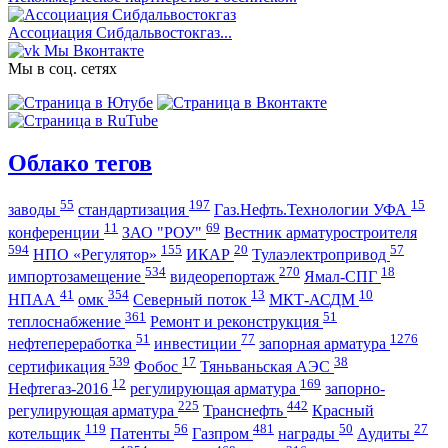
Ассоциация Сибдальвостокгаз...
Мы Вконтакте
Мы в соц. сетях
Облако тегов
55
197
15
заводы
стандартизация
Газ.Нефть.Технологии УФА
11
69
конференции
ЗАО "РОУ"
Вестник арматуростроителя
594
155
20
57
НПО «Регулятор»
ИКАР
Тулаэлектропривод
534
270
18
импортозамещение
видеорепортаж
Ямал-СПГ
41
354
13
10
НПАА
омк
Северный поток
МКТ-АСДМ
361
51
теплоснабжение
Ремонт и реконструкция
51
77
1276
нефтепереработка
инвестиции
запорная арматура
539
17
38
сертификация
Фобос
Тяньваньская АЭС
12
169
Нефтегаз-2016
регулирующая арматура
запорно-
225
442
регулирующая арматура
Транснефть
Красный
119
56
481
50
27
котельщик
Патенты
Газпром
награды
Аудиты