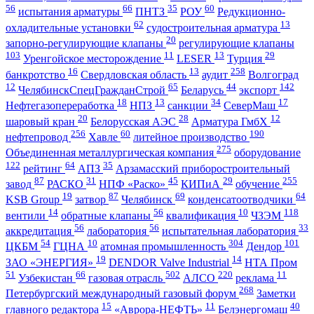
56
66
35
60
испытания арматуры
ПНТЗ
РОУ
Редукционно-
62
13
охладительные установки
судостроительная арматура
20
запорно-регулирующие клапаны
регулирующие клапаны
103
11
13
29
Уренгойское месторождение
LESER
Турция
16
13
258
банкротство
Свердловская область
аудит
Волгоград
12
65
44
142
ЧелябинскСпецГражданСтрой
Беларусь
экспорт
18
13
34
17
Нефтегазопереработка
НПЗ
санкции
СеверМаш
20
28
12
шаровый кран
Белорусская АЭС
Арматура ГмбХ
256
60
190
нефтепровод
Хавле
литейное производство
275
Объединенная металлургическая компания
оборудование
122
64
35
рейтинг
АПЗ
Арзамасский приборостроительный
87
31
45
29
255
завод
РАСКО
НПФ «Раско»
КИПиА
обучение
19
87
69
64
KSB Group
затвор
Челябинск
конденсатоотводчики
14
56
10
118
вентили
обратные клапаны
квалификация
ЧЗЭМ
56
56
33
аккредитация
лаборатория
испытательная лаборатория
54
10
304
101
ЦКБМ
ГЦНА
атомная промышленность
Дендор
19
14
ЗАО «ЭНЕРГИЯ»
DENDOR Valve Industrial
НТА Пром
51
66
502
220
11
Узбекистан
газовая отрасль
АЛСО
реклама
268
Петербургский международный газовый форум
Заметки
15
11
40
главного редактора
«Аврора-НЕФТЬ»
Белэнергомаш