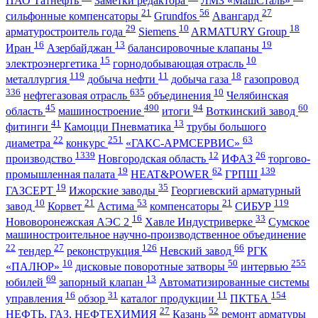
ПАО Татнефть
Заметки редактора
ЛМЗ «МашСталь»
21
56
27
сильфонные компенсаторы
Grundfos
Авангард
29
10
18
арматуростроитель года
Siemens
ARMATURY Group
16
13
19
Иран
Азербайджан
балансировочные клапаны
15
10
электроэнергетика
горнодобывающая отрасль
119
11
18
металлургия
добыча нефти
добыча газа
газопровод
336
635
10
нефтегазовая отрасль
объединения
Челябинская
45
490
94
60
область
машиностроение
итоги
Воткинский завод
41
13
фитинги
Камоцци Пневматика
трубы большого
22
251
63
диаметра
конкурс
«ГАКС-АРМСЕРВИС»
1339
12
26
производство
Новгородская область
ИФАЗ
торгово-
19
62
139
промышленная палата
HEAT&POWER
ГРПШ
19
35
ГАЗСЕРТ
Ижорские заводы
Георгиевский арматурный
10
21
53
21
119
завод
Корвет
Астима
компенсаторы
СИБУР
16
33
Нововоронежская АЭС 2
Хавле Индустриверке
Сумское
машиностроительное научно-производственное объединение
22
27
126
66
тендер
реконструкция
Невский завод
РГК
10
50
255
«ПАЛЮР»
дисковые поворотные затворы
интервью
69
13
юбилей
запорный клапан
Автоматизированные системы
16
31
11
154
управления
обзор
каталог продукции
ПКТБА
27
52
НЕФТЬ, ГАЗ, НЕФТЕХИМИЯ
Казань
ремонт арматуры