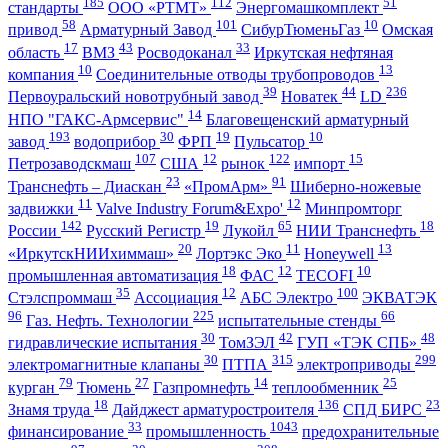
185
112
51
стандарты
ООО «РТМТ»
Энергомашкомплект
58
101
10
привод
Арматурный Завод
СибурТюменьГаз
Омская
17
43
33
область
ВМЗ
Росводоканал
Иркутская нефтяная
10
13
компания
Соединительные отводы трубопроводов
39
44
236
Первоуральский новотрубный завод
Новатек
LD
14
НПО "ГАКС-Армсервис"
Благовещенский арматурный
193
30
19
10
завод
водоприбор
ФРП
Пульсатор
107
12
122
15
Петрозаводскмаш
США
рынок
импорт
23
91
Транснефть – Диаскан
«ПромАрм»
Шиберно-ножевые
11
12
задвижки
Valve Industry Forum&Expo'
Минпромторг
142
19
65
18
России
Русский Регистр
Лукойл
НИИ Транснефть
20
11
13
«ИркутскНИИхиммаш»
Лортэкс Эко
Honeywell
18
12
10
промышленная автоматизация
ФАС
TECOFI
35
12
100
Стэлспроммаш
Ассоциация
АБС Электро
ЭКВАТЭК
96
225
66
Газ. Нефть. Технологии
испытательные стенды
30
42
48
гидравлические испытания
ТомЗЭЛ
ГУП «ТЭК СПБ»
30
315
299
электромагнитные клапаны
ПТПА
электроприводы
79
27
14
25
курган
Тюмень
Газпромнефть
теплообменник
18
136
23
Знамя труда
Дайджест арматуростроителя
СПД БИРС
33
1043
финансирование
промышленность
предохранительные