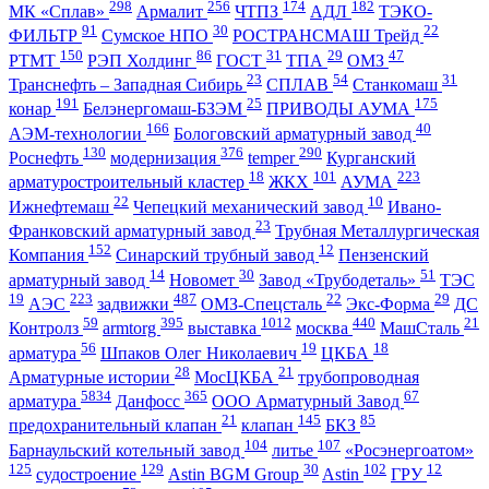
298
256
174
182
МК «Сплав»
Армалит
ЧТПЗ
АДЛ
ТЭКО-
91
30
22
ФИЛЬТР
Сумское НПО
РОСТРАНСМАШ Трейд
150
86
31
29
47
РТМТ
РЭП Холдинг
ГОСТ
ТПА
ОМЗ
23
54
31
Транснефть – Западная Сибирь
СПЛАВ
Станкомаш
191
25
175
конар
Белэнергомаш-БЗЭМ
ПРИВОДЫ АУМА
166
40
АЭМ-технологии
Бологовский арматурный завод
130
376
290
Роснефть
модернизация
temper
Курганский
18
101
223
арматуростроительный кластер
ЖКХ
АУМА
22
10
Ижнефтемаш
Чепецкий механический завод
Ивано-
23
Франковский арматурный завод
Трубная Металлургическая
152
12
Компания
Синарский трубный завод
Пензенский
14
30
51
арматурный завод
Новомет
Завод «Трубодеталь»
ТЭС
19
223
487
22
29
АЭС
задвижки
ОМЗ-Спецсталь
Экс-Форма
ДС
59
395
1012
440
21
Контролз
armtorg
выставка
москва
МашСталь
56
19
18
арматура
Шпаков Олег Николаевич
ЦКБА
28
21
Арматурные истории
МосЦКБА
трубопроводная
5834
365
67
арматура
Данфосс
ООО Арматурный Завод
21
145
85
предохранительный клапан
клапан
БКЗ
104
107
Барнаульский котельный завод
литье
«Росэнергоатом»
125
129
30
102
12
судостроение
Astin BGM Group
Astin
ГРУ