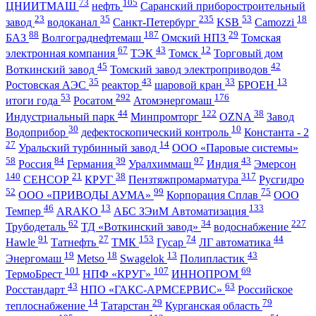
73
105
ЦНИИТМАШ
нефть
Саранский приборостроительный
23
35
235
53
18
завод
водоканал
Санкт-Петербург
KSB
Camozzi
88
187
29
БАЗ
Волгограднефтемаш
Омский НПЗ
Томская
67
43
12
электронная компания
ТЭК
Томск
Торговый дом
45
42
Воткинский завод
Томский завод электроприводов
35
43
33
13
Ростовская АЭС
реактор
шаровой кран
БРОЕН
53
292
176
итоги года
Росатом
Атомэнергомаш
44
122
38
Индустриальный парк
Минпромторг
OZNA
Завод
30
10
Водоприбор
дефектоскопический контроль
Константа - 2
27
14
Уральский турбинный завод
ООО «Паровые системы»
58
84
39
97
43
Россия
Германия
Уралхиммаш
Индия
Эмерсон
140
21
38
317
СЕНСОР
КРУГ
Пензтяжпромарматура
Русгидро
52
99
75
ООО «ПРИВОДЫ АУМА»
Корпорация Сплав
ООО
46
13
133
Темпер
ARAKO
АБС ЗЭиМ Автоматизация
62
34
227
Трубодеталь
ТД «Воткинский завод»
водоснабжение
91
27
153
74
44
Hawle
Татнефть
ТМК
Гусар
ЛГ автоматика
19
18
13
43
Энергомаш
Metso
Swagelok
Полипластик
101
107
69
ТермоБрест
НПФ «КРУГ»
ИННОПРОМ
43
63
Росстандарт
НПО «ГАКС-АРМСЕРВИС»
Российское
14
29
79
теплоснабжение
Татарстан
Курганская область