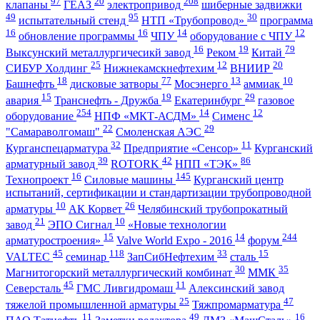
97
20
208
клапаны
ГЕАЗ
электропривод
шиберные задвижки
49
95
30
испытательный стенд
НТП «Трубопровод»
программа
16
16
14
12
обновление программы
ЧПУ
оборудование с ЧПУ
16
19
79
Выксунский металлургичесикй завод
Реком
Китай
25
12
20
СИБУР Холдинг
Нижнекамскнефтехим
ВНИИР
18
77
13
10
Башнефть
дисковые затворы
Мосэнерго
аммиак
15
19
29
авария
Транснефть - Дружба
Екатеринбург
газовое
254
14
12
оборудование
НПФ «МКТ-АСДМ»
Сименс
22
29
"Самараволгомаш"
Смоленская АЭС
32
11
Курганспецарматура
Предприятие «Сенсор»
Курганский
39
42
86
арматурный завод
ROTORK
НПП «ТЭК»
16
145
Технопроект
Силовые машины
Курганский центр
испытаний, сертификации и стандартизации трубопроводной
10
26
арматуры
АК Корвет
Челябинский трубопрокатный
21
10
завод
ЭПО Сигнал
«Новые технологии
15
14
244
арматуростроения»
Valve World Expo - 2016
форум
45
118
33
15
VALTEC
семинар
ЗапСибНефтехим
сталь
30
35
Магнитогорский металлургический комбинат
ММК
45
11
Северсталь
ГМС Ливгидромаш
Алексинский завод
25
47
тяжелой промышленной арматуры
Тяжпромарматура
11
49
16