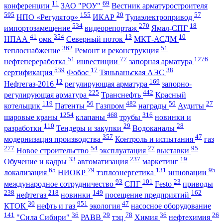
11
69
конференции
ЗАО "РОУ"
Вестник арматуростроителя
595
155
20
57
НПО «Регулятор»
ИКАР
Тулаэлектропривод
534
270
18
импортозамещение
видеорепортаж
Ямал-СПГ
41
354
13
10
НПАА
омк
Северный поток
МКТ-АСДМ
362
51
теплоснабжение
Ремонт и реконструкция
51
77
1276
нефтепереработка
инвестиции
запорная арматура
539
17
38
сертификация
Фобос
Тяньваньская АЭС
12
169
Нефтегаз-2016
регулирующая арматура
запорно-
225
442
регулирующая арматура
Транснефть
Красный
119
56
482
50
27
котельщик
Патенты
Газпром
награды
Аудиты
1254
468
316
шаровые краны
клапаны
трубы
новинки и
110
29
28
разработки
Тендеры и закупки
Водоканалы
357
47
модернизация производства
Контроль и испытания
газ
277
54
27
95
Новое строительство
эксплуатация
выставки
33
237
19
Обучение и кадры
автоматизация
маркетинг
65
79
131
95
локализация
НИОКР
тэплоэнергетика
инновации
93
101
23
международное сотрудничество
СПГ
Festo
приводы
238
218
149
162
нефтегаз
новинки
посещение предприятий
30
951
47
КТОК
нефть и газ
экология
насосное оборудование
141
36
29
78
36
26
"Сила Сибири"
РАВВ
тэц
Химия
нефтехимия