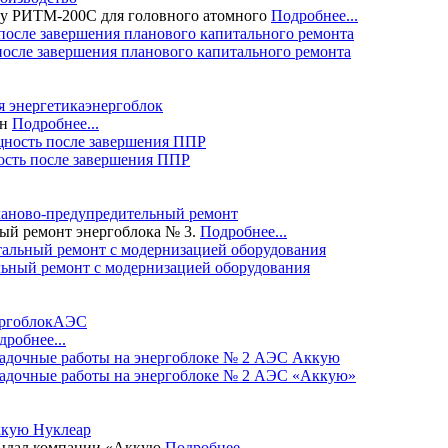
ку РИТМ-200С для головного атомного
Подробнее...
осле завершения планового капитального ремонта
я энергетика
энергоблок
ен
Подробнее...
сть после завершения ППР
аново-предупредительный ремонт
ый ремонт энергоблока № 3.
Подробнее...
ьный ремонт с модернизацией оборудования
ргоблок
АЭС
дробнее...
ладочные работы на энергоблоке № 2 АЭС «Аккую»
кую Нуклеар
выдал компании «Аккую
Подробнее...