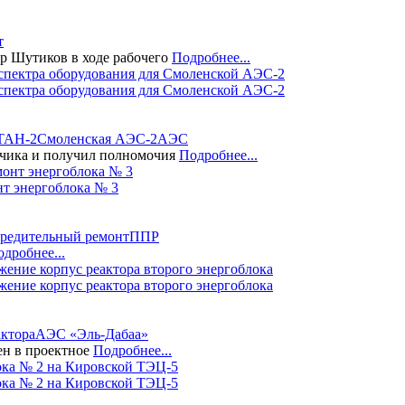
т
р Шутиков в ходе рабочего
Подробнее...
спектра оборудования для Смоленской АЭС-2
ТАН-2
Смоленская АЭС-2
АЭС
дчика и получил полномочия
Подробнее...
т энергоблока № 3
предительный ремонт
ППР
дробнее...
ение корпус реактора второго энергоблока
актора
АЭС «Эль-Дабаа»
ен в проектное
Подробнее...
ока № 2 на Кировской ТЭЦ-5