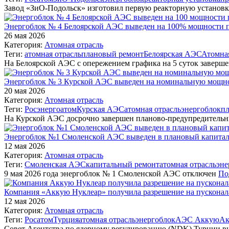
Завод «ЗиО-Подольск» изготовил первую реакторную установ
Энергоблок № 4 Белоярской АЭС выведен на 100% мощности п
26 мая 2026
Категория:
Атомная отрасль
Теги:
атомная отрасль
плановый ремонт
Белоярская АЭС
Атомна
На Белоярской АЭС с опережением графика на 5 суток заверш
Энергоблок № 3 Курской АЭС выведен на номинальную мощно
20 мая 2026
Категория:
Атомная отрасль
Теги:
Росэнергоатом
Курская АЭС
атомная отрасль
энергоблок
пл
На Курской АЭС досрочно завершен планово-предупредительн
Энергоблок №1 Смоленской АЭС выведен в плановый капитал
12 мая 2026
Категория:
Атомная отрасль
Теги:
Смоленская АЭС
капитальный ремонт
атомная отрасль
эне
9 мая 2026 года энергоблок № 1 Смоленской АЭС отключен
По
Компания «Аккую Нуклеар» получила разрешение на пускона
12 мая 2026
Категория:
Атомная отрасль
Теги:
Росатом
Турция
атомная отрасль
энергоблок
АЭС Аккую
Ак
Совет Агентства по ядерному регулированию (NDK) Турции 