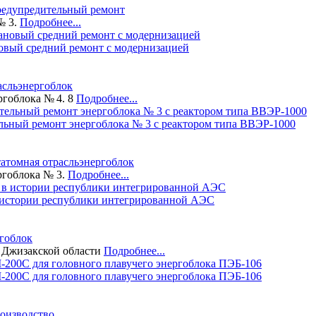
редупредительный ремонт
№ 3.
Подробнее...
овый средний ремонт с модернизацией
асль
энергоблок
гоблока № 4. 8
Подробнее...
льный ремонт энергоблока № 3 с реактором типа ВВЭР-1000
т
атомная отрасль
энергоблок
ргоблока № 3.
Подробнее...
в истории республики интегрированной АЭС
гоблок
е Джизакской области
Подробнее...
-200С для головного плавучего энергоблока ПЭБ-106
оизводство