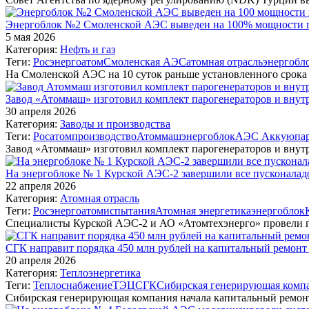
Энергоблок №2 Смоленской АЭС выведен на 100% мощности по
5 мая 2026
Категория:
Нефть и газ
Теги:
Росэнергоатом
Смоленская АЭС
атомная отрасль
энергобл
На Смоленской АЭС на 10 суток раньше установленного срока
Завод «Атоммаш» изготовил комплект парогенераторов и вну
30 апреля 2026
Категория:
Заводы и производства
Теги:
Росатом
производство
Атоммаш
энергоблок
АЭС Аккую
па
Завод «Атоммаш» изготовил комплект парогенераторов и внут
На энергоблоке № 1 Курской АЭС-2 завершили все пусконала
22 апреля 2026
Категория:
Атомная отрасль
Теги:
Росэнергоатом
испытания
Атомная энергетика
энергоблок
Специалисты Курской АЭС-2 и АО «Атомтехэнерго» провели 
СГК направит порядка 450 млн рублей на капитальный ремон
20 апреля 2026
Категория:
Теплоэнергетика
Теги:
Теплоснабжение
ТЭЦ
СГК
Сибирская генерирующая комп
Сибирская генерирующая компания начала капитальный ремон