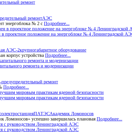
дительный ремонт
предительный ремонт
АЭС
нт энергоблока № 2 с
Подробнее...
н в проектное положение на энергоблоке № 4 Ленинградской АЭ
кая АЭС-2
крупногабаритное оборудование
ан корпус устройства
Подробнее...
питального ремонта и модернизации
-предупредительный ремонт
 №
Подробнее...
лучшим мировым практикам ядерной безопасности
оэлектростанция
ПАТЭС
Академик Ломоносов
ик Ломоносов» успешно завершилась плановая
Подробнее...
ся с руководством Ленинградской АЭС