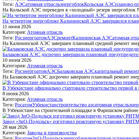
Теги:
АЭС
атомная отрасль
энергоблок
Кольская АЭС
планово-п
На Кольской АЭС переведен в «холодный» резерв энергоблок 
На четвертом энергоблоке Калининской АЭС завершился план
11 июня 2026
Категория:
Атомная отрасль
Теги:
Росэнергоатом
АЭС
ремонт
Калининская АЭС
атомная отр
На Калининской АЭС завершен плановый средний ремонт энер
Балаковская АЭС досрочно завершила плановый предупредите
10 июня 2026
Категория:
Атомная отрасль
Теги:
Росэнергоатом
АЭС
Балаковская АЭС
капитальный ремон
На Балаковской АЭС досрочно завершен плановый ремонт эне
В Узбекистане официально стартовало строительство первой 
8 июня 2026
Категория:
Атомная отрасль
Теги:
Росатом
Узбекистан
строительство аэс
атомная отрасль
энер
В Узбекистане на строительной площадке в Фаришском район
Завод «ЗиО-Подольск» изготовил реакторную установку РИТМ
28 мая 2026
Категория:
Заводы и производства
Теги:
Росатом
ЗиО-Подольск
энергоблок
реакторная установка
пр