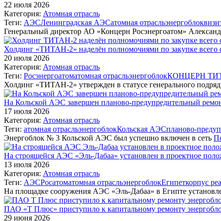
22 июля 2026
Категория:
Атомная отрасль
Теги:
АЭС
Ленинградская АЭС
атомная отрасль
энергоблок
визи
Генеральный директор АО «Концерн Росэнергоатом» Александ
Холдинг «ТИТАН-2» наделён полномочиями по закупке всего 
20 июля 2026
Категория:
Атомная отрасль
Теги:
Росэнергоатом
атомная отрасль
энергоблок
КОНЦЕРН ТИ
Холдинг «ТИТАН-2» утвержден в статусе генерального подря
На Кольской АЭС завершен планово-предупредительный ремон
17 июля 2026
Категория:
Атомная отрасль
Теги:
атомная отрасль
энергоблок
Кольская АЭС
планово-преду
Энергоблок № 3 Кольской АЭС был успешно включен в сеть
По
На строящейся АЭС «Эль-Дабаа» установлен в проектное полож
13 июля 2026
Категория:
Атомная отрасль
Теги:
АЭС
Росатом
атомная отрасль
энергоблок
Египет
корпус ре
На площадке сооружения АЭС «Эль-Дабаа» в Египте установл
ПАО «Т Плюс» приступило к капитальному ремонту энергобл
29 июня 2026