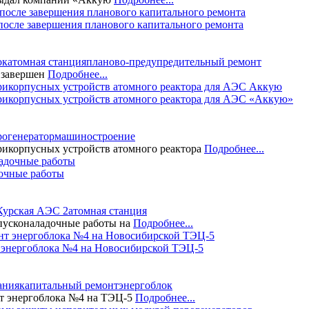
сле завершения планового капитального ремонта
ок
атомная станция
планово-предупредительный ремонт
 завершен
Подробнее...
трикорпусных устройств атомного реактора для АЭС «Аккую»
рогенератор
машиностроение
рикорпусных устройств атомного реактора
Подробнее...
дочные работы
Курская АЭС 2
атомная станция
пусконаладочные работы на
Подробнее...
т энергоблока №4 на Новосибирской ТЭЦ-5
ания
капитальный ремонт
энергоблок
т энергоблока №4 на ТЭЦ-5
Подробнее...