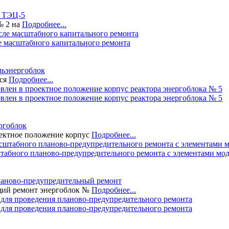
 ТЭЦ-5
№ 2 на
Подробнее...
е масштабного капитального ремонта
ль
энергоблок
лся
Подробнее...
лен в проектное положение корпус реактора энергоблока № 5
ргоблок
ектное положение корпус
Подробнее...
табного планово-предупредительного ремонта с элементами мо
аново-предупредительный ремонт
щий ремонт энергоблок №
Подробнее...
для проведения планово-предупредительного ремонта