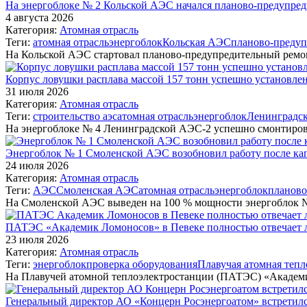
На энергоблоке № 2 Кольской АЭС начался планово-предупре
4 августа 2026
Категория:
Атомная отрасль
Теги:
атомная отрасль
энергоблок
Кольская АЭС
планово-преду
На Кольской АЭС стартовал планово-предупредительный ремо
Корпус ловушки расплава массой 157 тонн успешно установле
31 июля 2026
Категория:
Атомная отрасль
Теги:
строительство аэс
атомная отрасль
энергоблок
Ленинградс
На энергоблоке № 4 Ленинградской АЭС-2 успешно смонтиров
Энергоблок № 1 Смоленской АЭС возобновил работу после ка
24 июля 2026
Категория:
Атомная отрасль
Теги:
АЭС
Смоленская АЭС
атомная отрасль
энергоблок
планово
На Смоленской АЭС выведен на 100 % мощности энергоблок
ПАТЭС «Академик Ломоносов» в Певеке полностью отвечает 
23 июля 2026
Категория:
Атомная отрасль
Теги:
энергоблок
проверка оборудования
Плавучая атомная тепл
На Плавучей атомной теплоэлектростанции (ПАТЭС) «Академ
Генеральный директор АО «Концерн Росэнергоатом» встретил