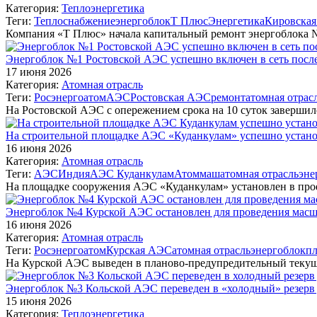
Категория:
Теплоэнергетика
Теги:
Теплоснабжение
энергоблок
Т Плюс
Энергетика
Кировская
Компания «Т Плюс» начала капитальный ремонт энергоблока 
Энергоблок №1 Ростовской АЭС успешно включен в сеть посл
17 июня 2026
Категория:
Атомная отрасль
Теги:
Росэнергоатом
АЭС
Ростовская АЭС
ремонт
атомная отрас
На Ростовской АЭС с опережением срока на 10 суток заверши
На строительной площадке АЭС «Куданкулам» успешно установ
16 июня 2026
Категория:
Атомная отрасль
Теги:
АЭС
Индия
АЭС Куданкулам
Атоммаш
атомная отрасль
эне
На площадке сооружения АЭС «Куданкулам» установлен в про
Энергоблок №4 Курской АЭС остановлен для проведения масш
16 июня 2026
Категория:
Атомная отрасль
Теги:
Росэнергоатом
Курская АЭС
атомная отрасль
энергоблок
пл
На Курской АЭС выведен в планово-предупредительный теку
Энергоблок №3 Кольской АЭС переведен в «холодный» резерв 
15 июня 2026
Категория:
Теплоэнергетика