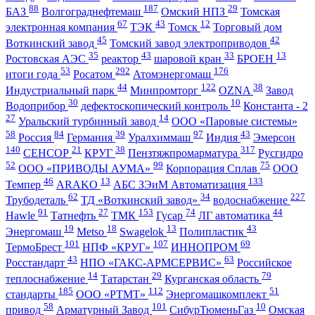
88
187
29
БАЗ
Волгограднефтемаш
Омский НПЗ
Томская
67
43
12
электронная компания
ТЭК
Томск
Торговый дом
45
42
Воткинский завод
Томский завод электроприводов
35
43
33
13
Ростовская АЭС
реактор
шаровой кран
БРОЕН
53
292
176
итоги года
Росатом
Атомэнергомаш
44
122
38
Индустриальный парк
Минпромторг
OZNA
Завод
30
10
Водоприбор
дефектоскопический контроль
Константа - 2
27
14
Уральский турбинный завод
ООО «Паровые системы»
58
84
39
97
43
Россия
Германия
Уралхиммаш
Индия
Эмерсон
140
21
38
317
СЕНСОР
КРУГ
Пензтяжпромарматура
Русгидро
52
99
75
ООО «ПРИВОДЫ АУМА»
Корпорация Сплав
ООО
46
13
133
Темпер
ARAKO
АБС ЗЭиМ Автоматизация
62
34
227
Трубодеталь
ТД «Воткинский завод»
водоснабжение
91
27
153
74
44
Hawle
Татнефть
ТМК
Гусар
ЛГ автоматика
19
18
13
43
Энергомаш
Metso
Swagelok
Полипластик
101
107
69
ТермоБрест
НПФ «КРУГ»
ИННОПРОМ
43
63
Росстандарт
НПО «ГАКС-АРМСЕРВИС»
Российское
14
29
79
теплоснабжение
Татарстан
Курганская область
185
112
51
стандарты
ООО «РТМТ»
Энергомашкомплект
58
101
10
привод
Арматурный Завод
СибурТюменьГаз
Омская