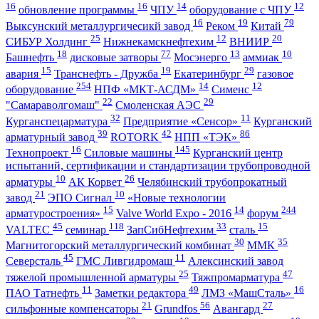
16
16
14
12
обновление программы
ЧПУ
оборудование с ЧПУ
16
19
79
Выксунский металлургичесикй завод
Реком
Китай
25
12
20
СИБУР Холдинг
Нижнекамскнефтехим
ВНИИР
18
77
13
10
Башнефть
дисковые затворы
Мосэнерго
аммиак
15
19
29
авария
Транснефть - Дружба
Екатеринбург
газовое
254
14
12
оборудование
НПФ «МКТ-АСДМ»
Сименс
22
29
"Самараволгомаш"
Смоленская АЭС
32
11
Курганспецарматура
Предприятие «Сенсор»
Курганский
39
42
86
арматурный завод
ROTORK
НПП «ТЭК»
16
145
Технопроект
Силовые машины
Курганский центр
испытаний, сертификации и стандартизации трубопроводной
10
26
арматуры
АК Корвет
Челябинский трубопрокатный
21
10
завод
ЭПО Сигнал
«Новые технологии
15
14
244
арматуростроения»
Valve World Expo - 2016
форум
45
118
33
15
VALTEC
семинар
ЗапСибНефтехим
сталь
30
35
Магнитогорский металлургический комбинат
ММК
45
11
Северсталь
ГМС Ливгидромаш
Алексинский завод
25
47
тяжелой промышленной арматуры
Тяжпромарматура
11
49
16
ПАО Татнефть
Заметки редактора
ЛМЗ «МашСталь»
21
56
27
сильфонные компенсаторы
Grundfos
Авангард