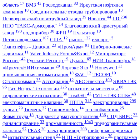
17
43
33
область
ВМЗ
Росводоканал
Иркутская нефтяная
10
13
компания
Соединительные отводы трубопроводов
39
44
236
Первоуральский новотрубный завод
Новатек
LD
14
НПО "ГАКС-Армсервис"
Благовещенский арматурный
193
30
19
10
завод
водоприбор
ФРП
Пульсатор
107
12
122
15
Петрозаводскмаш
США
рынок
импорт
23
91
Транснефть – Диаскан
«ПромАрм»
Шиберно-ножевые
11
12
задвижки
Valve Industry Forum&Expo'
Минпромторг
142
19
65
18
России
Русский Регистр
Лукойл
НИИ Транснефть
20
11
13
«ИркутскНИИхиммаш»
Лортэкс Эко
Honeywell
18
12
10
промышленная автоматизация
ФАС
TECOFI
35
12
100
Стэлспроммаш
Ассоциация
АБС Электро
ЭКВАТЭК
96
225
66
Газ. Нефть. Технологии
испытательные стенды
30
42
48
гидравлические испытания
ТомЗЭЛ
ГУП «ТЭК СПБ»
30
315
299
электромагнитные клапаны
ПТПА
электроприводы
79
27
14
25
курган
Тюмень
Газпромнефть
теплообменник
18
136
23
Знамя труда
Дайджест арматуростроителя
СПД БИРС
33
1043
финансирование
промышленность
предохранительные
97
20
208
клапаны
ГЕАЗ
электропривод
шиберные задвижки
49
95
30
испытательный стенд
НТП «Трубопровод»
программа