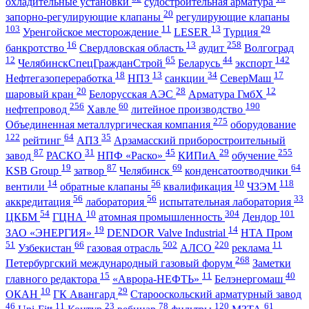
охладительные установки
судостроительная арматура
20
запорно-регулирующие клапаны
регулирующие клапаны
103
11
13
29
Уренгойское месторождение
LESER
Турция
16
13
258
банкротство
Свердловская область
аудит
Волгоград
12
65
44
142
ЧелябинскСпецГражданСтрой
Беларусь
экспорт
18
13
34
17
Нефтегазопереработка
НПЗ
санкции
СеверМаш
20
28
12
шаровый кран
Белорусская АЭС
Арматура ГмбХ
256
60
190
нефтепровод
Хавле
литейное производство
275
Объединенная металлургическая компания
оборудование
122
64
35
рейтинг
АПЗ
Арзамасский приборостроительный
87
31
45
29
255
завод
РАСКО
НПФ «Раско»
КИПиА
обучение
19
87
69
64
KSB Group
затвор
Челябинск
конденсатоотводчики
14
56
10
118
вентили
обратные клапаны
квалификация
ЧЗЭМ
56
56
33
аккредитация
лаборатория
испытательная лаборатория
54
10
304
101
ЦКБМ
ГЦНА
атомная промышленность
Дендор
19
14
ЗАО «ЭНЕРГИЯ»
DENDOR Valve Industrial
НТА Пром
51
66
502
220
11
Узбекистан
газовая отрасль
АЛСО
реклама
268
Петербургский международный газовый форум
Заметки
15
11
40
главного редактора
«Аврора-НЕФТЬ»
Белэнергомаш
10
29
ОКАН
ГК Авангард
Старооскольский арматурный завод
46
11
23
78
120
61