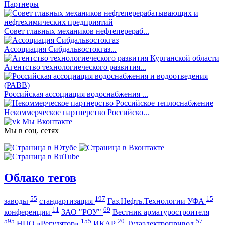
Партнеры
Совет главных механиков нефтеперераб...
Ассоциация Сибдальвостокгаз...
Агентство технологиеческого развития...
Российская ассоциация водоснабжения ...
Некоммерческое партнерство Российско...
Мы Вконтакте
Мы в соц. сетях
Облако тегов
55
197
15
заводы
стандартизация
Газ.Нефть.Технологии УФА
11
69
конференции
ЗАО "РОУ"
Вестник арматуростроителя
595
155
20
57
НПО «Регулятор»
ИКАР
Тулаэлектропривод