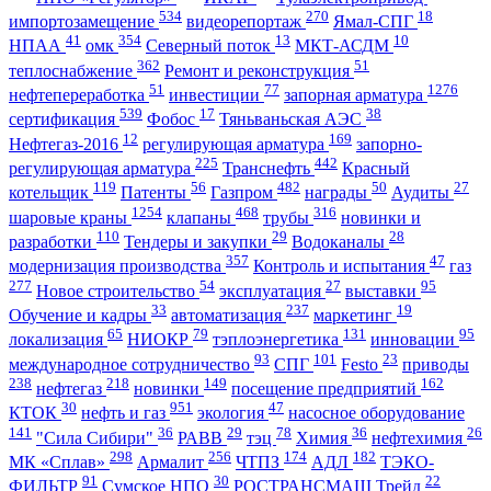
534
270
18
импортозамещение
видеорепортаж
Ямал-СПГ
41
354
13
10
НПАА
омк
Северный поток
МКТ-АСДМ
362
51
теплоснабжение
Ремонт и реконструкция
51
77
1276
нефтепереработка
инвестиции
запорная арматура
539
17
38
сертификация
Фобос
Тяньваньская АЭС
12
169
Нефтегаз-2016
регулирующая арматура
запорно-
225
442
регулирующая арматура
Транснефть
Красный
119
56
482
50
27
котельщик
Патенты
Газпром
награды
Аудиты
1254
468
316
шаровые краны
клапаны
трубы
новинки и
110
29
28
разработки
Тендеры и закупки
Водоканалы
357
47
модернизация производства
Контроль и испытания
газ
277
54
27
95
Новое строительство
эксплуатация
выставки
33
237
19
Обучение и кадры
автоматизация
маркетинг
65
79
131
95
локализация
НИОКР
тэплоэнергетика
инновации
93
101
23
международное сотрудничество
СПГ
Festo
приводы
238
218
149
162
нефтегаз
новинки
посещение предприятий
30
951
47
КТОК
нефть и газ
экология
насосное оборудование
141
36
29
78
36
26
"Сила Сибири"
РАВВ
тэц
Химия
нефтехимия
298
256
174
182
МК «Сплав»
Армалит
ЧТПЗ
АДЛ
ТЭКО-
91
30
22
ФИЛЬТР
Сумское НПО
РОСТРАНСМАШ Трейд