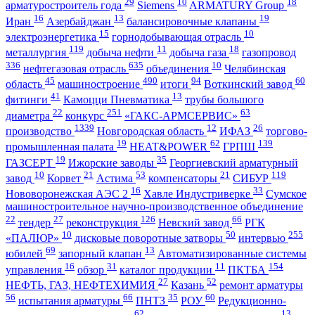
29
10
18
арматуростроитель года
Siemens
ARMATURY Group
16
13
19
Иран
Азербайджан
балансировочные клапаны
15
10
электроэнергетика
горнодобывающая отрасль
119
11
18
металлургия
добыча нефти
добыча газа
газопровод
336
635
10
нефтегазовая отрасль
объединения
Челябинская
45
490
94
60
область
машиностроение
итоги
Воткинский завод
41
13
фитинги
Камоцци Пневматика
трубы большого
22
251
63
диаметра
конкурс
«ГАКС-АРМСЕРВИС»
1339
12
26
производство
Новгородская область
ИФАЗ
торгово-
19
62
139
промышленная палата
HEAT&POWER
ГРПШ
19
35
ГАЗСЕРТ
Ижорские заводы
Георгиевский арматурный
10
21
53
21
119
завод
Корвет
Астима
компенсаторы
СИБУР
16
33
Нововоронежская АЭС 2
Хавле Индустриверке
Сумское
машиностроительное научно-производственное объединение
22
27
126
66
тендер
реконструкция
Невский завод
РГК
10
50
255
«ПАЛЮР»
дисковые поворотные затворы
интервью
69
13
юбилей
запорный клапан
Автоматизированные системы
16
31
11
154
управления
обзор
каталог продукции
ПКТБА
27
52
НЕФТЬ, ГАЗ, НЕФТЕХИМИЯ
Казань
ремонт арматуры
56
66
35
60
испытания арматуры
ПНТЗ
РОУ
Редукционно-
62
13