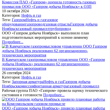
Комиссия ПАО «Газпром» оценила готовность газовых
промыслов ООО «Газпром добыча Ноябрьск» к ОЗП
10 октября 2024
Категория:
Нефть и газ
Теги:
Газпром
Нефть и газ
газовое
оборудование
газопровод
газовая отрасль
Газпром добыча
Ноябрьск
газовый промысел
трубопровод
ООО «Газпром добыча Ноябрьск» выполнило план
подготовительных мероприятий к осенне-зимнему
Подробнее...
В Камчатском газопромысловом управлении ООО «Газпром
добыча Ноябрьск» реализовано 62 организационно-
технических мероприятия
26 сентября 2024
Категория:
Нефть и газ
Теги:
Запорная арматура
Нефть и газ
Газпром добыча
Ноябрьск
комиссия
фонтанная арматура
газовый промысел
Рабочая группа ПАО «Газпром» провела оценку технического
состояния и готовности
Подробнее...
ООО «Газпром добыча Ноябрьск» провело плановые работы