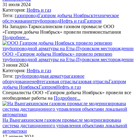
31 июля 2024
Категория:
Нефть и газ
Теги:
газопровод
Газпром добыча Ноябрьск
техническое
обслуживание
трубопровод
Нефть и газ
Газпром
На Западно-Таркосалинском газовом промысле ООО
«Газпром добыча Ноябрьск» провели пневмоиспытания
Подробнее...
ООО «Газпром добыча Ноябрьск» провело ревизию
трубопроводной арматуры на Еты-Пуровском месторождении
3 июня 2024
Категория:
Нефть и газ
Теги:
трубопроводная арматура
газовое
оборудование
нефтегазовая отрасль
газовая отрасль
Газпром
добыча Ноябрьск
Газпром
Нефть и газ
Специалисты ООО «Газпром добыча Ноябрьск» провели все
необходимые работы на
Подробнее...
На Вынгаяхинском газовом промысле модернизирована
система дистанционного управления объектами локальной
автоматики
17 апреля 2024