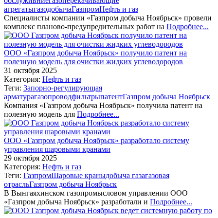
обслуживние
газоперекачивающие
агрегаты
газодобыча
Газпром
Нефть и газ
Специалисты компании «Газпром добыча Ноябрьск» провели
комплекс планово-предупредительных работ на
Подробнее...
ООО «Газпром добыча Ноябрьск» получило патент на
полезную модель для очистки жидких углеводородов
31 октября 2025
Категория:
Нефть и газ
Теги:
Запорно-регулирующая
арматура
газопровод
фильтры
патент
Газпром добыча Ноябрьск
Компания «Газпром добыча Ноябрьск» получила патент на
полезную модель для
Подробнее...
ООО «Газпром добыча Ноябрьск» разработало систему
управления шаровыми кранами
29 октября 2025
Категория:
Нефть и газ
Теги:
Газпром
Шаровые краны
добыча газа
газовая
отрасль
Газпром добыча Ноябрьск
В Вынгаяхинском газопромысловом управлении ООО
«Газпром добыча Ноябрьск» разработали и
Подробнее...