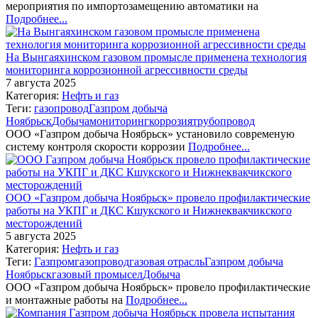
мероприятия по импортозамещению автоматики на
Подробнее...
На Вынгаяхинском газовом промысле применена технология
мониторинга коррозионной агрессивности среды
7 августа 2025
Категория:
Нефть и газ
Теги:
газопровод
Газпром добыча
Ноябрьск
Добыча
мониторинг
коррозия
трубопровод
ООО «Газпром добыча Ноябрьск» установило современую
систему контроля скорости коррозии
Подробнее...
ООО «Газпром добыча Ноябрьск» провело профилактические
работы на УКПГ и ДКС Кшукского и Нижнеквакчикского
месторождений
5 августа 2025
Категория:
Нефть и газ
Теги:
Газпром
газопровод
газовая отрасль
Газпром добыча
Ноябрьск
газовый промысел
Добыча
ООО «Газпром добыча Ноябрьск» провело профилактические
и монтажные работы на
Подробнее...