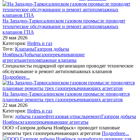
На Западно-Таркосалинском газовом промысле проводят
техническое обслуживание и ремонт антипомпажных
клапанов ГПА
29 мая 2026
Категория:
Нефть и газ
Теги:
Клапаны
Газпром добыча
Ноябрьск
Добыча
газоперекачивающие
агрегаты
антипомпажные клапаны
Специалисты подрядной организации проводят техническое
обслуживание и ремонт антипомпажных клапанов
Подробнее...
На Западно-Таркосалинском газовом промысле проводятся
плановые ремонты трех газоперекачивающих агрегатов
22 мая 2026
Категория:
Нефть и газ
Теги:
добыча газа
нефтегазовая отрасль
ремонт
Газпром добыча
Ноябрьск
газоперекачивающие агрегаты
ООО «Газпром добыча Ноябрьск» проводит плановые
ремонты трех газоперекачивающих агрегатов
Подробнее...