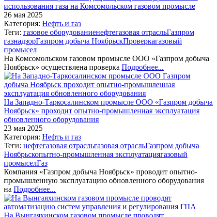
использования газа на Комсомольском газовом промысле
26 мая 2025
Категория:
Нефть и газ
Теги:
газовое оборудование
нефтегазовая отрасль
Газпром
газнадзор
Газпром добыча Ноябрьск
Проверка
газовый
промысел
На Комсомольском газовом промысле ООО «Газпром добыча
Ноябрьск» осуществлена проверка
Подробнее...
На Западно-Таркосалинском промысле ООО «Газпром добыча
Ноябрьск» проходит опытно-промышленная эксплуатация
обновленного оборудования
23 мая 2025
Категория:
Нефть и газ
Теги:
нефтегазовая отрасль
газовая отрасль
Газпром добыча
Ноябрьск
опытно-промышленная эксплуатация
газовый
промысел
Газ
Компания «Газпром добыча Ноябрьск» проводит опытно-
промышленную эксплуатацию обновленного оборудования
на
Подробнее...
На Вынгаяхинском газовом промысле проводят