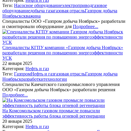
Категория:
Нефть и газ
Теги:
Насосное оборудование
электропривод
газовое
оборудование
добыча газа
газовая отрасль
Газпром добыча
Ноябрьск
скважина
Специалисты ООО «Газпром добыча Ноябрьск» разработали
и смонтировали оборудование для
Подробнее...
Специалисты КГПУ компании «Газпром добыча Ноябрьск»
разработали решения по повышению энергоэффективности
УСК
22 января 2025
Категория:
Нефть и газ
Теги:
Газпром
Нефть и газ
газовая отрасль
Газпром добыча
Ноябрьск
разработки
технологии
Специалисты Камчатского газопромыслового управления
ООО «Газпром добыча Ноябрьск» разработали решения
Подробнее...
На Комсомольском газовом промысле повысили
эффективность работы блока огневой регенерации
20 января 2025
Категория:
Нефть и газ