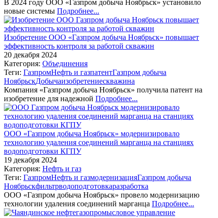
В 2024 году ООО «Газпром добыча Ноябрьск» установило
новые системы
Подробнее...
Изобретение ООО «Газпром добыча Ноябрьск» повышает
эффективность контроля за работой скважин
20 декабря 2024
Категория:
Объединения
Теги:
Газпром
Нефть и газ
патент
Газпром добыча
Ноябрьск
Добыча
изобретение
скважина
Компания «Газпром добыча Ноябрьск» получила патент на
изобретение для надежной
Подробнее...
ООО «Газпром добыча Ноябрьск» модернизировало
технологию удаления соединений марганца на станциях
водоподготовки КГПУ
19 декабря 2024
Категория:
Нефть и газ
Теги:
Газпром
Нефть и газ
модернизация
Газпром добыча
Ноябрьск
фильтр
водоподготовка
разработка
ООО «Газпром добыча Ноябрьск» провело модернизацию
технологии удаления соединений марганца
Подробнее...