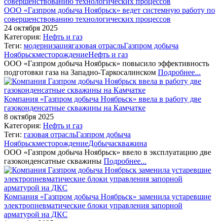
ООО «Газпром добыча Ноябрьск» ведет системную работу по
совершенствованию технологических процессов
24 октября 2025
Категория:
Нефть и газ
Теги:
модернизация
газовая отрасль
Газпром добыча
Ноябрьск
месторождение
Нефть и газ
ООО «Газпром добыча Ноябрьск» повысило эффективность
подготовки газа на Западно-Таркосалинском
Подробнее...
Компания «Газпром добыча Ноябрьск» ввела в работу две
газоконденсатные скважины на Камчатке
8 октября 2025
Категория:
Нефть и газ
Теги:
газовая отрасль
Газпром добыча
Ноябрьск
месторождение
Добыча
скважина
ООО «Газпром добыча Ноябрьск» ввело в эксплуатацию две
газоконденсатные скважины
Подробнее...
Компания «Газпром добыча Ноябрьск» заменила устаревшие
электропневматические блоки управления запорной
арматурой на ДКС