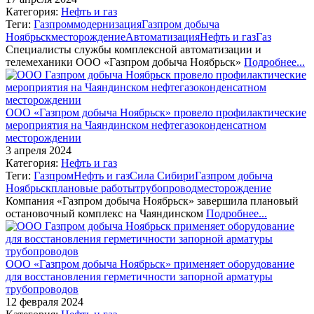
Категория:
Нефть и газ
Теги:
Газпром
модернизация
Газпром добыча
Ноябрьск
месторождение
Автоматизация
Нефть и газ
Газ
Специалисты службы комплексной автоматизации и
телемеханики ООО «Газпром добыча Ноябрьск»
Подробнее...
ООО «Газпром добыча Ноябрьск» провело профилактические
мероприятия на Чаяндинском нефтегазоконденсатном
месторождении
3 апреля 2024
Категория:
Нефть и газ
Теги:
Газпром
Нефть и газ
Сила Сибири
Газпром добыча
Ноябрьск
плановые работы
трубопровод
месторождение
Компания «Газпром добыча Ноябрьск» завершила плановый
остановочный комплекс на Чаяндинском
Подробнее...
ООО «Газпром добыча Ноябрьск» применяет оборудование
для восстановления герметичности запорной арматуры
трубопроводов
12 февраля 2024