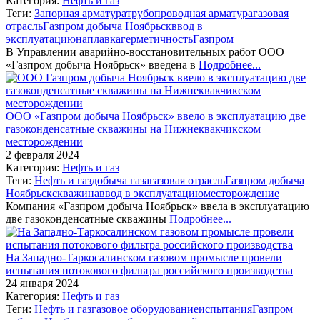
Категория:
Нефть и газ
Теги:
Запорная арматура
трубопроводная арматура
газовая
отрасль
Газпром добыча Ноябрьск
ввод в
эксплуатацию
наплавка
герметичность
Газпром
В Управлении аварийно-восстановительных работ ООО
«Газпром добыча Ноябрьск» введена в
Подробнее...
ООО «Газпром добыча Ноябрьск» ввело в эксплуатацию две
газоконденсатные скважины на Нижнеквакчикском
месторождении
2 февраля 2024
Категория:
Нефть и газ
Теги:
Нефть и газ
добыча газа
газовая отрасль
Газпром добыча
Ноябрьск
скважина
ввод в эксплуатацию
месторождение
Компания «Газпром добыча Ноябрьск» ввела в эксплуатацию
две газоконденсатные скважины
Подробнее...
На Западно-Таркосалинском газовом промысле провели
испытания потокового фильтра российского производства
24 января 2024
Категория:
Нефть и газ
Теги:
Нефть и газ
газовое оборудование
испытания
Газпром