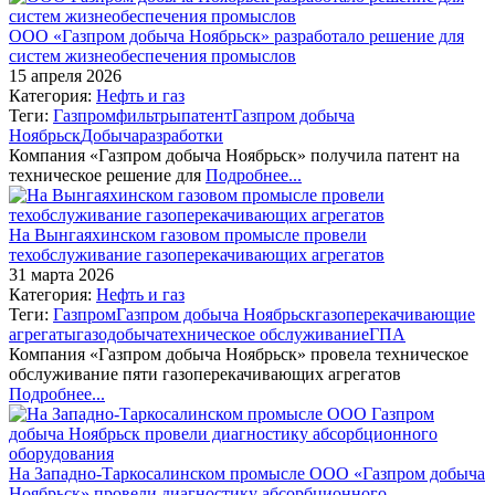
ООО «Газпром добыча Ноябрьск» разработало решение для
систем жизнеобеспечения промыслов
15 апреля 2026
Категория:
Нефть и газ
Теги:
Газпром
фильтры
патент
Газпром добыча
Ноябрьск
Добыча
разработки
Компания «Газпром добыча Ноябрьск» получила патент на
техническое решение для
Подробнее...
На Вынгаяхинском газовом промысле провели
техобслуживание газоперекачивающих агрегатов
31 марта 2026
Категория:
Нефть и газ
Теги:
Газпром
Газпром добыча Ноябрьск
газоперекачивающие
агрегаты
газодобыча
техническое обслуживание
ГПА
Компания «Газпром добыча Ноябрьск» провела техническое
обслуживание пяти газоперекачивающих агрегатов
Подробнее...
На Западно-Таркосалинском промысле ООО «Газпром добыча
Ноябрьск» провели диагностику абсорбционного