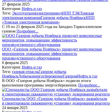
27 февраля 2025
Категория:
Нефть и газ
Теги:
Эксплуатация
электропривод
НПП ТЭК
Томская
электронная компания
Газпром добыча Ноябрьск
НПП
«Томская электронная компания»
С 19 по 21 февраля 2025 года на Западно-Таркосалинском
газовом
Подробнее...
ООО «Газпром добыча Ноябрьск» проводит комплексные
мероприятия, повышающие эффективность
производственного оборудования
6 февраля 2025
Категория:
Нефть и газ
Теги:
газовая отрасль
Газпром добыча
Ноябрьск
Добыча
энергосбережение
Газпром
Нефть и газ
В ООО «Газпром добыча Ноябрьск» подвели итоги
выполнения программы энергосбережения.
Подробнее...
Специалисты ООО «Газпром добыча Ноябрьск» разработали
и смонтировали скважинную установку дозирования реагента
24 января 2025