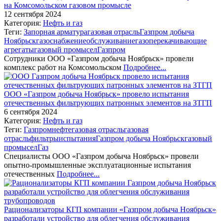
на Комсомольском газовом промысле
12 сентября 2024
Категория:
Нефть и газ
Теги:
Запорная арматура
газовая отрасль
Газпром добыча
Ноябрьск
газоснабжение
обслуживание
газоперекачивающие
агрегаты
газовый промысел
Газпром
Сотрудники ООО «Газпром добыча Ноябрьск» провели
комплекс работ на Комсомольском
Подробнее...
ООО «Газпром добыча Ноябрьск» провело испытания
отечественных фильтрующих патронных элементов на ЗТГП
6 сентября 2024
Категория:
Нефть и газ
Теги:
Газпром
нефтегазовая отрасль
газовая
отрасль
фильтры
испытания
Газпром добыча Ноябрьск
газовый
промысел
Газ
Специалисты ООО «Газпром добыча Ноябрьск» провели
опытно-промышленные эксплуатационные испытания
отечественных
Подробнее...
Рационализаторы КГП компании «Газпром добыча Ноябрьск»
разработали устройство для облегчения обслуживания