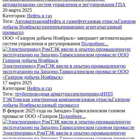
автоматизацию систем управления и регулирования ГПА
20 марта 2025
Категория:
Нефть и газ
Теги:
Автоматизация
Нефть и газ
нефтегазовая отрасль
Газпром
добыча Ноябрьск
газоперекачивающие агрегаты
газовый
промысел
ООО «Газпром добыча Ноябрьск» завершает автоматизацию
систем управления и регулирования
Подробнее...
Электропривод РэмТЭК ввели в опытно-промышленную
эксплуатацию на Западно-Таркосалинском промысле ООО
«Газпром добыча Ноябрьск»
17 марта 2025
Категория:
Нефть и газ
Теги:
трубопроводная арматура
электропривод
НПП
ТЭК
Томская электронная компания
газовая отрасль
Газпром
добыча Ноябрьск
газовый промысел
В феврале 2025 года на Западно-Таркосалинском газовом
промысле ООО «Газпром
Подробнее...
Электропривод РэмТЭК ввели в опытно-промышленную
эксплуатацию на Западно-Таркосалинском газовом промысле