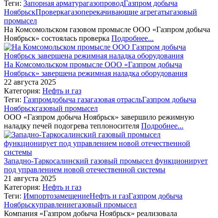
Теги:
Запорная арматура
газопровод
Газпром добыча
Ноябрьск
Проверка
газоперекачивающие агрегаты
газовый
промысел
На Комсомольском газовом промысле ООО «Газпром добыча
Ноябрьск» состоялась проверка
Подробнее...
На Комсомольском промысле ООО «Газпром добыча
Ноябрьск» завершена режимная наладка оборудования
22 августа 2025
Категория:
Нефть и газ
Теги:
Газпром
добыча газа
газовая отрасль
Газпром добыча
Ноябрьск
газовый промысел
ООО «Газпром добыча Ноябрьск» завершило режимную
наладку печей подогрева теплоносителя
Подробнее...
Западно-Таркосалинский газовый промысел функционирует
под управлением новой отечественной системы
21 августа 2025
Категория:
Нефть и газ
Теги:
Импортозамещение
Нефть и газ
Газпром добыча
Ноябрьск
управление
газовый промысел
Компания «Газпром добыча Ноябрьск» реализовала