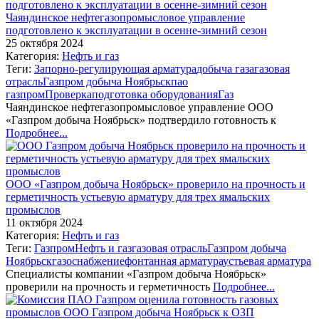
Чаяндинское нефтегазопромысловое управление
подготовлено к эксплуатации в осенне-зимний сезон
25 октября 2024
Категория:
Нефть и газ
Теги:
Запорно-регулирующая арматура
добыча газа
газовая
отрасль
Газпром добыча Ноябрьск
пао
газпром
Проверка
подготовка оборудования
Газ
Чаяндинское нефтегазопромысловое управление ООО
«Газпром добыча Ноябрьск» подтвердило готовность к
Подробнее...
ООО «Газпром добыча Ноябрьск» проверило на прочность и
герметичность устьевую арматуру для трех ямальских
промыслов
11 октября 2024
Категория:
Нефть и газ
Теги:
Газпром
Нефть и газ
газовая отрасль
Газпром добыча
Ноябрьск
газоснабжение
фонтанная арматура
устьевая арматура
Специалисты компании «Газпром добыча Ноябрьск»
проверили на прочность и герметичность
Подробнее...