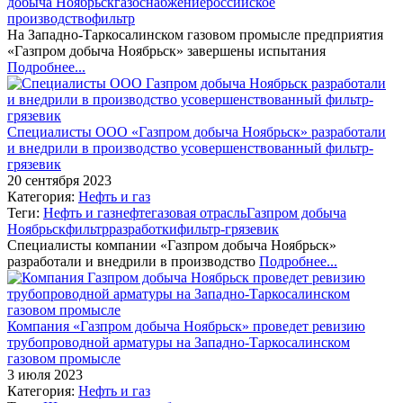
добыча Ноябрьск
газоснабжение
российское
производство
фильтр
На Западно-Таркосалинском газовом промысле предприятия
«Газпром добыча Ноябрьск» завершены испытания
Подробнее...
Специалисты ООО «Газпром добыча Ноябрьск» разработали
и внедрили в производство усовершенствованный фильтр-
грязевик
20 сентября 2023
Категория:
Нефть и газ
Теги:
Нефть и газ
нефтегазовая отрасль
Газпром добыча
Ноябрьск
фильтр
разработки
фильтр-грязевик
Специалисты компании «Газпром добыча Ноябрьск»
разработали и внедрили в производство
Подробнее...
Компания «Газпром добыча Ноябрьск» проведет ревизию
трубопроводной арматуры на Западно-Таркосалинском
газовом промысле
3 июля 2023
Категория:
Нефть и газ