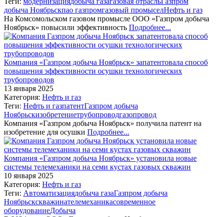
Теги:
модернизация
добыча газа
газовая отрасль
Газпром
добыча Ноябрьск
пао газпром
газовый промысел
Нефть и газ
На Комсомольском газовом промысле ООО «Газпром добыча
Ноябрьск» повысили эффективность
Подробнее...
Компания «Газпром добыча Ноябрьск» запатентовала способ
повышения эффективности осушки технологических
трубопроводов
13 января 2025
Категория:
Нефть и газ
Теги:
Нефть и газ
патент
Газпром добыча
Ноябрьск
изобретение
трубопровод
газопровод
Компания «Газпром добыча Ноябрьск» получила патент на
изобретение для осушки
Подробнее...
Компания «Газпром добыча Ноябрьск» установила новые
системы телемеханики на семи кустах газовых скважин
10 января 2025
Категория:
Нефть и газ
Теги:
Автоматизация
добыча газа
Газпром добыча
Ноябрьск
скважина
телемеханика
современное
оборудование
Добыча