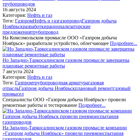
трубопроводов
16 августа 2024
Категория:
Нефть и газ
Теги:
Газпром
Нефть и газ
газопровод
Газпром добыча
Ноябрьск
разработки
рационализаторские
предложения
трубопровод
На Комсомольском промысле ООО «Газпром добыча
Ноябрьск» разработали устройство, облегчающее
Подробнее...
Но Западно-Таркосалинском газовом промысле завершены
плановые ремонтные работы
7 августа 2024
Категория:
Нефть и газ
Теги:
Газпром
трубопроводная арматура
газовая
отрасль
Газпром добыча Ноябрьск
плановый ремонт
газовый
промысел
Специалисты ООО «Газпром добыча Ноябрьск» провели
ремонтные работы и тестирование
Подробнее...
На Западно-Таркосалинском газовом промысле компании
«Газпром добыча Ноябрьск» провели пневмоиспытания
газопроводов