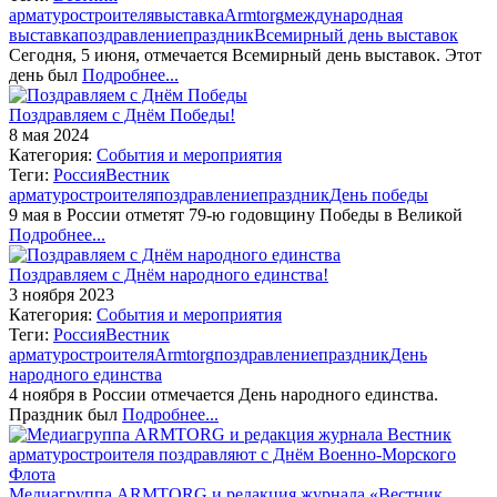
арматуростроителя
выставка
Armtorg
международная
выставка
поздравление
праздник
Всемирный день выставок
Сегодня, 5 июня, отмечается Всемирный день выставок. Этот
день был
Подробнее...
Поздравляем с Днём Победы!
8 мая 2024
Категория:
События и мероприятия
Теги:
Россия
Вестник
арматуростроителя
поздравление
праздник
День победы
9 мая в России отметят 79-ю годовщину Победы в Великой
Подробнее...
Поздравляем с Днём народного единства!
3 ноября 2023
Категория:
События и мероприятия
Теги:
Россия
Вестник
арматуростроителя
Armtorg
поздравление
праздник
День
народного единства
4 ноября в России отмечается День народного единства.
Праздник был
Подробнее...
Медиагруппа ARMTORG и редакция журнала «Вестник