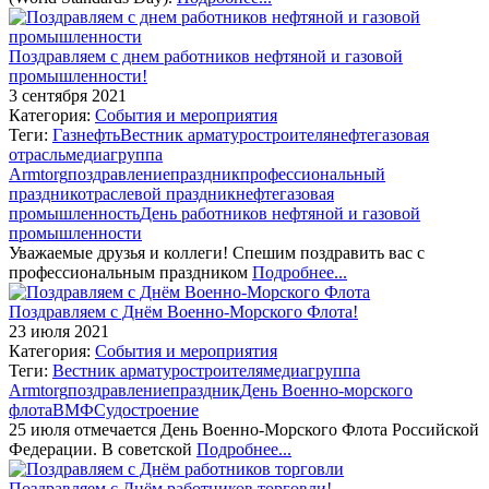
Поздравляем с днем работников нефтяной и газовой
промышленности!
3 сентября 2021
Категория:
События и мероприятия
Теги:
Газ
нефть
Вестник арматуростроителя
нефтегазовая
отрасль
медиагруппа
Armtorg
поздравление
праздник
профессиональный
праздник
отраслевой праздник
нефтегазовая
промышленность
День работников нефтяной и газовой
промышленности
Уважаемые друзья и коллеги! Спешим поздравить вас с
профессиональным праздником
Подробнее...
Поздравляем с Днём Военно-Морского Флота!
23 июля 2021
Категория:
События и мероприятия
Теги:
Вестник арматуростроителя
медиагруппа
Armtorg
поздравление
праздник
День Военно-морского
флота
ВМФ
Судостроение
25 июля отмечается День Военно-Морского Флота Российской
Федерации. В советской
Подробнее...
Поздравляем с Днём работников торговли!