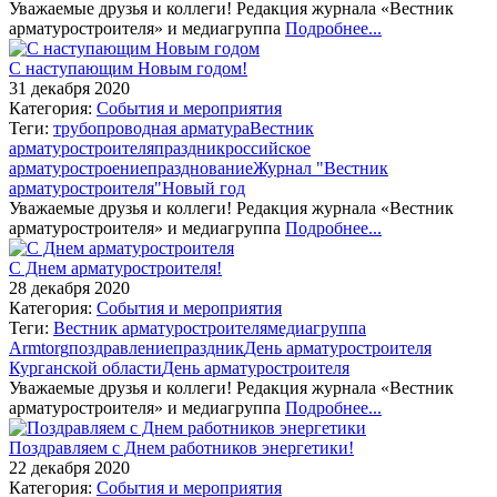
Уважаемые друзья и коллеги! Редакция журнала «Вестник
арматуростроителя» и медиагруппа
Подробнее...
С наступающим Новым годом!
31 декабря 2020
Категория:
События и мероприятия
Теги:
трубопроводная арматура
Вестник
арматуростроителя
праздник
российское
арматуростроение
празднование
Журнал "Вестник
арматуростроителя"
Новый год
Уважаемые друзья и коллеги! Редакция журнала «Вестник
арматуростроителя» и медиагруппа
Подробнее...
С Днем арматуростроителя!
28 декабря 2020
Категория:
События и мероприятия
Теги:
Вестник арматуростроителя
медиагруппа
Armtorg
поздравление
праздник
День арматуростроителя
Курганской области
День арматуростроителя
Уважаемые друзья и коллеги! Редакция журнала «Вестник
арматуростроителя» и медиагруппа
Подробнее...
Поздравляем с Днем работников энергетики!
22 декабря 2020
Категория:
События и мероприятия