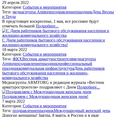
29 апреля 2022
Категория:
События и мероприятия
Теги:
медиагруппа Armtorg
поздравление
праздник
День Весны
и Труда
В предстоящее воскресенье, 1 мая, все россияне будут
отмечать большой
Подробнее...
С Днем работников бытового обслуживания населения и
жилищно-коммунального хозяйства!
18 марта 2022
Категория:
События и мероприятия
Теги:
ЖКХ
Вестник арматуростроителя
медиагруппа
Armtorg
поздравление
праздник
профессиональный
праздник
коммунальная инфраструктура
День работников
бытового обслуживания населения и жилищно-
коммунального хозяйства
Медиагруппа ARMTORG и редакция журнала «Вестник
арматуростроителя» поздравляют с Днем
Подробнее...
Поздравляем с Международным женским днем!
7 марта 2022
Категория:
События и мероприятия
Теги:
поздравление
праздник
Международный женский день
Дорогие женщины! Завтра, 8 марта, в России и в ряде