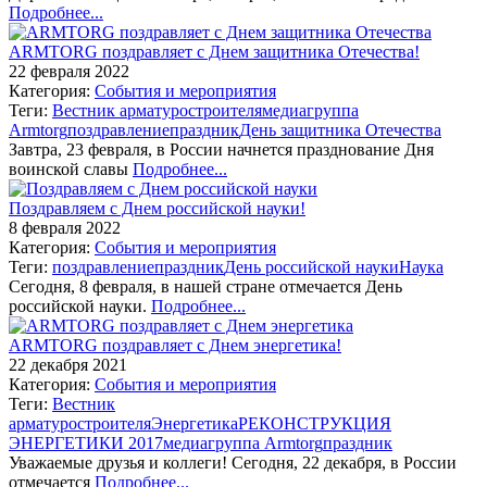
Подробнее...
ARMTORG поздравляет с Днем защитника Отечества!
22 февраля 2022
Категория:
События и мероприятия
Теги:
Вестник арматуростроителя
медиагруппа
Armtorg
поздравление
праздник
День защитника Отечества
Завтра, 23 февраля, в России начнется празднование Дня
воинской славы
Подробнее...
Поздравляем с Днем российской науки!
8 февраля 2022
Категория:
События и мероприятия
Теги:
поздравление
праздник
День российской науки
Наука
Сегодня, 8 февраля, в нашей стране отмечается День
российской науки.
Подробнее...
ARMTORG поздравляет с Днем энергетика!
22 декабря 2021
Категория:
События и мероприятия
Теги:
Вестник
арматуростроителя
Энергетика
РЕКОНСТРУКЦИЯ
ЭНЕРГЕТИКИ 2017
медиагруппа Armtorg
праздник
Уважаемые друзья и коллеги! Сегодня, 22 декабря, в России
отмечается
Подробнее...