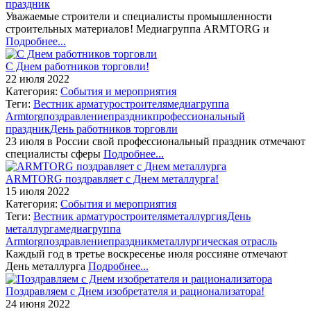
праздник
Уважаемые строители и специалисты промышленности
строительных материалов! Медиагруппа ARMTORG и
Подробнее...
С Днем работников торговли!
22 июля 2022
Категория:
События и мероприятия
Теги:
Вестник арматуростроителя
медиагруппа
Armtorg
поздравление
праздник
профессиональный
праздник
День работников торговли
23 июля в России свой профессиональный праздник отмечают
специалисты сферы
Подробнее...
ARMTORG поздравляет с Днем металлурга!
15 июля 2022
Категория:
События и мероприятия
Теги:
Вестник арматуростроителя
металлургия
День
металлурга
медиагруппа
Armtorg
поздравление
праздник
металлургическая отрасль
Каждый год в третье воскресенье июля россияне отмечают
День металлурга
Подробнее...
Поздравляем с Днем изобретателя и рационализатора!
24 июня 2022