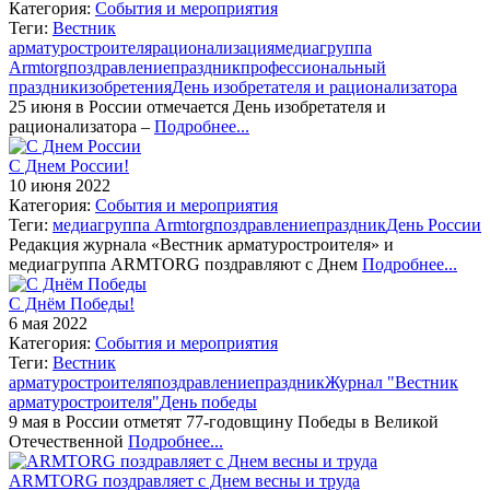
Категория:
События и мероприятия
Теги:
Вестник
арматуростроителя
рационализация
медиагруппа
Armtorg
поздравление
праздник
профессиональный
праздник
изобретения
День изобретателя и рационализатора
25 июня в России отмечается День изобретателя и
рационализатора –
Подробнее...
С Днем России!
10 июня 2022
Категория:
События и мероприятия
Теги:
медиагруппа Armtorg
поздравление
праздник
День России
Редакция журнала «Вестник арматуростроителя» и
медиагруппа ARMTORG поздравляют с Днем
Подробнее...
С Днём Победы!
6 мая 2022
Категория:
События и мероприятия
Теги:
Вестник
арматуростроителя
поздравление
праздник
Журнал "Вестник
арматуростроителя"
День победы
9 мая в России отметят 77-годовщину Победы в Великой
Отечественной
Подробнее...
ARMTORG поздравляет с Днем весны и труда