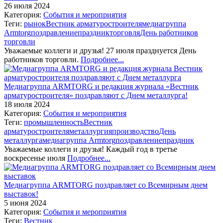
26 июля 2024
Категория:
События и мероприятия
Теги:
рынок
Вестник арматуростроителя
медиагруппа
Armtorg
поздравление
праздник
торговля
День работников
торговли
Уважаемые коллеги и друзья! 27 июля празднуется День
работников торговли.
Подробнее...
Медиагруппа ARMTORG и редакция журнала «Вестник
арматуростроителя» поздравляют с Днем металлурга!
18 июля 2024
Категория:
События и мероприятия
Теги:
промышленность
Вестник
арматуростроителя
металлургия
производство
День
металлурга
медиагруппа Armtorg
поздравление
праздник
Уважаемые коллеги и друзья! Каждый год в третье
воскресенье июля
Подробнее...
Медиагруппа ARMTORG поздравляет со Всемирным днем
выставок!
5 июня 2024
Категория:
События и мероприятия
Теги:
Вестник