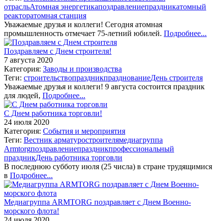
отрасль
Атомная энергетика
поздравление
праздник
атомный
реактор
атомная станция
Уважаемые друзья и коллеги! Сегодня атомная
промышленность отмечает 75-летний юбилей.
Подробнее...
Поздравляем с Днем строителя!
7 августа 2020
Категория:
Заводы и производства
Теги:
строительство
праздник
празднование
День строителя
Уважаемые друзья и коллеги! 9 августа состоится праздник
для людей,
Подробнее...
С Днем работника торговли!
24 июля 2020
Категория:
События и мероприятия
Теги:
Вестник арматуростроителя
медиагруппа
Armtorg
поздравление
праздник
профессиональный
праздник
День работника торговли
В последнюю субботу июля (25 числа) в стране трудящимися
в
Подробнее...
Медиагруппа ARMTORG поздравляет с Днем Военно-
морского флота!
24 июля 2020