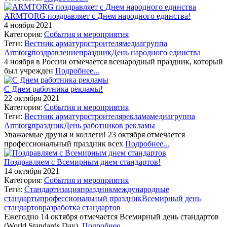
ARMTORG поздравляет с Днем народного единства!
4 ноября 2021
Категория:
События и мероприятия
Теги:
Вестник арматуростроителя
медиагруппа
Armtorg
поздравление
праздник
День народного единства
4 ноября в России отмечается всенародный праздник, который
был учрежден
Подробнее...
С Днем работника рекламы!
22 октября 2021
Категория:
События и мероприятия
Теги:
Вестник арматуростроителя
реклама
медиагруппа
Armtorg
праздник
День работников рекламы
Уважаемые друзья и коллеги! 23 октября отмечается
профессиональный праздник всех
Подробнее...
Поздравляем с Всемирным днем стандартов!
14 октября 2021
Категория:
События и мероприятия
Теги:
Стандартизация
праздник
международные
стандарты
профессиональный праздник
Всемирный день
стандартов
разработка стандартов
Ежегодно 14 октября отмечается Всемирный день стандартов
(World Standards Day).
Подробнее...