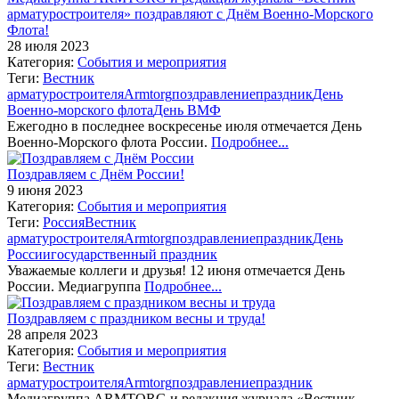
арматуростроителя» поздравляют с Днём Военно-Морского
Флота!
28 июля 2023
Категория:
События и мероприятия
Теги:
Вестник
арматуростроителя
Armtorg
поздравление
праздник
День
Военно-морского флота
День ВМФ
Ежегодно в последнее воскресенье июля отмечается День
Военно-Морского флота России.
Подробнее...
Поздравляем с Днём России!
9 июня 2023
Категория:
События и мероприятия
Теги:
Россия
Вестник
арматуростроителя
Armtorg
поздравление
праздник
День
России
государственный праздник
Уважаемые коллеги и друзья! 12 июня отмечается День
России. Медиагруппа
Подробнее...
Поздравляем с праздником весны и труда!
28 апреля 2023
Категория:
События и мероприятия
Теги:
Вестник
арматуростроителя
Armtorg
поздравление
праздник
Медиагруппа ARMTORG и редакция журнала «Вестник