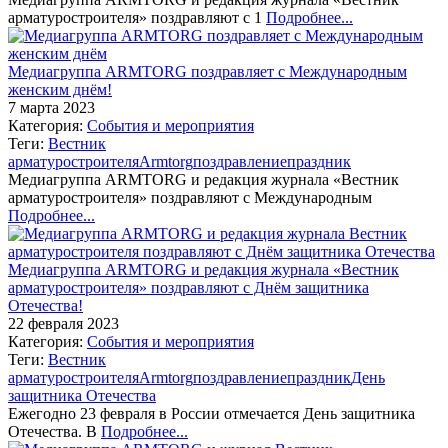
арматуростроителя» поздравляют с 1
Подробнее...
Медиагруппа ARMTORG поздравляет с Международным
женским днём!
7 марта 2023
Категория:
События и мероприятия
Теги:
Вестник
арматуростроителя
Armtorg
поздравление
праздник
Медиагруппа ARMTORG и редакция журнала «Вестник
арматуростроителя» поздравляют с Международным
Подробнее...
Медиагруппа ARMTORG и редакция журнала «Вестник
арматуростроителя» поздравляют с Днём защитника
Отечества!
22 февраля 2023
Категория:
События и мероприятия
Теги:
Вестник
арматуростроителя
Armtorg
поздравление
праздник
День
защитника Отечества
Ежегодно 23 февраля в России отмечается День защитника
Отечества. В
Подробнее...