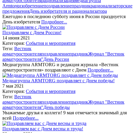
арматуростроителя
рационализация
медиагруппа
Armtorg
изобретение
поздравление
праздник
рационализаторские
предложения
День изобретателя и рационализатора
Ежегодно в последнюю субботу июня в России празднуется
День изобретателя
Подробнее...
Поздравляем с Днем России!
14 июня 2021
Категория:
События и мероприятия
Теги:
Вестник
арматуростроителя
поздравление
праздник
Журнал "Вестник
арматуростроителя"
День России
Медиагруппа ARMTORG и редакция журнала «Вестник
арматуростроителя» поздравляют с Днем
Подробнее...
Медиагруппа ARMTORG поздравляет с Днем победы!
7 мая 2021
Категория:
События и мероприятия
Теги:
Вестник
арматуростроителя
поздравление
праздник
Журнал "Вестник
арматуростроителя"
День победы
Уважаемые друзья и коллеги! 9 мая отмечается значимый для
всей
Подробнее...
Поздравляем вас с Днем весны и труда!