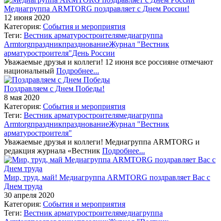
Медиагруппа ARMTORG поздравляет с Днем России!
12 июня 2020
Категория:
События и мероприятия
Теги:
Вестник арматуростроителя
медиагруппа
Armtorg
праздник
празднование
Журнал "Вестник
арматуростроителя"
День России
Уважаемые друзья и коллеги! 12 июня все россияне отмечают
национальный
Подробнее...
Поздравляем с Днем Победы!
8 мая 2020
Категория:
События и мероприятия
Теги:
Вестник арматуростроителя
медиагруппа
Armtorg
праздник
празднование
Журнал "Вестник
арматуростроителя"
Уважаемые друзья и коллеги! Медиагруппа ARMTORG и
редакция журнала «Вестник
Подробнее...
Мир, труд, май! Медиагруппа ARMTORG поздравляет Вас с
Днем труда
30 апреля 2020
Категория:
События и мероприятия
Теги:
Вестник арматуростроителя
медиагруппа