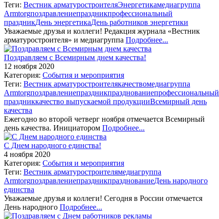
Теги:
Вестник арматуростроителя
Энергетика
медиагруппа
Armtorg
поздравление
праздник
профессиональный
праздник
День энергетика
День работников энергетики
Уважаемые друзья и коллеги! Редакция журнала «Вестник
арматуростроителя» и медиагруппа
Подробнее...
Поздравляем с Всемирным днем качества!
12 ноября 2020
Категория:
События и мероприятия
Теги:
Вестник арматуростроителя
качество
медиагруппа
Armtorg
поздравление
праздник
празднование
профессиональный
праздник
качество выпускаемой продукции
Всемирный день
качества
Ежегодно во второй четверг ноября отмечается Всемирный
день качества. Инициатором
Подробнее...
С Днем народного единства!
4 ноября 2020
Категория:
События и мероприятия
Теги:
Вестник арматуростроителя
медиагруппа
Armtorg
поздравление
праздник
празднование
День народного
единства
Уважаемые друзья и коллеги! Сегодня в России отмечается
День народного
Подробнее...