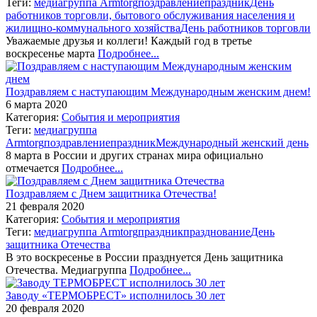
Теги:
медиагруппа Armtorg
поздравление
праздник
День
работников торговли, бытового обслуживания населения и
жилищно-коммунального хозяйства
День работников торговли
Уважаемые друзья и коллеги! Каждый год в третье
воскресенье марта
Подробнее...
Поздравляем с наступающим Международным женским днем!
6 марта 2020
Категория:
События и мероприятия
Теги:
медиагруппа
Armtorg
поздравление
праздник
Международный женский день
8 марта в России и других странах мира официально
отмечается
Подробнее...
Поздравляем с Днем защитника Отечества!
21 февраля 2020
Категория:
События и мероприятия
Теги:
медиагруппа Armtorg
праздник
празднование
День
защитника Отечества
В это воскресенье в России празднуется День защитника
Отечества. Медиагруппа
Подробнее...
Заводу «ТЕРМОБРЕСТ» исполнилось 30 лет
20 февраля 2020