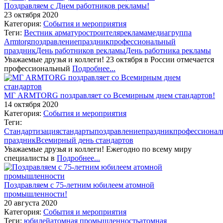
Поздравляем с Днем работников рекламы!
23 октября 2020
Категория:
События и мероприятия
Теги:
Вестник арматуростроителя
реклама
медиагруппа
Armtorg
поздравление
праздник
профессиональный
праздник
День работников рекламы
День работника рекламы
Уважаемые друзья и коллеги! 23 октября в России отмечается
профессиональный
Подробнее...
МГ ARMTORG поздравляет со Всемирным днем стандартов!
14 октября 2020
Категория:
События и мероприятия
Теги:
Стандартизация
стандарты
поздравление
праздник
профессионал
праздник
Всемирный день стандартов
Уважаемые друзья и коллеги! Ежегодно по всему миру
специалисты в
Подробнее...
Поздравляем с 75-летним юбилеем атомной
промышленности!
20 августа 2020
Категория:
События и мероприятия
Теги:
юбилей
атомная промышленность
атомная