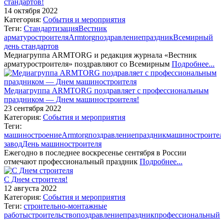
стандартов!
14 октября 2022
Категория:
События и мероприятия
Теги:
Стандартизация
Вестник
арматуростроителя
Armtorg
поздравление
праздник
Всемирный
день стандартов
Медиагруппа ARMTORG и редакция журнала «Вестник
арматуростроителя» поздравляют со Всемирным
Подробнее...
Медиагруппа ARMTORG поздравляет с профессиональным
праздником — Днем машиностроителя!
23 сентября 2022
Категория:
События и мероприятия
Теги:
машиностроение
Armtorg
поздравление
праздник
машиностроите
завод
День машиностроителя
Ежегодно в последнее воскресенье сентября в России
отмечают профессиональный праздник
Подробнее...
С Днем строителя!
12 августа 2022
Категория:
События и мероприятия
Теги:
строительно-монтажные
работы
строительство
поздравление
праздник
профессиональный