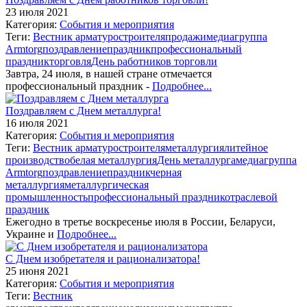
23 июля 2021
Категория:
События и мероприятия
Теги:
Вестник арматуростроителя
продажи
медиагруппа
Armtorg
поздравление
праздник
профессиональный
праздник
торговля
День работников торговли
Завтра, 24 июля, в нашей стране отмечается
профессиональный праздник -
Подробнее...
Поздравляем с Днем металлурга!
16 июля 2021
Категория:
События и мероприятия
Теги:
Вестник арматуростроителя
металлургия
литейное
производство
белая металлургия
День металлурга
медиагруппа
Armtorg
поздравление
праздник
черная
металлургия
металлургическая
промышленность
профессиональный праздник
отраслевой
праздник
Ежегодно в третье воскресенье июля в России, Беларуси,
Украине и
Подробнее...
С Днем изобретателя и рационализатора!
25 июня 2021
Категория:
События и мероприятия
Теги:
Вестник