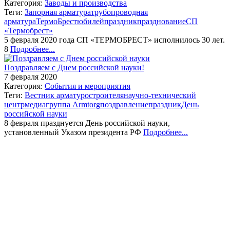
Категория:
Заводы и производства
Теги:
Запорная арматура
трубопроводная
арматура
ТермоБрест
юбилей
праздник
празднование
СП
«Термобрест»
5 февраля 2020 года СП «ТЕРМОБРЕСТ» исполнилось 30 лет.
8
Подробнее...
Поздравляем с Днем российской науки!
7 февраля 2020
Категория:
События и мероприятия
Теги:
Вестник арматуростроителя
научно-технический
центр
медиагруппа Armtorg
поздравление
праздник
День
российской науки
8 февраля празднуется День российской науки,
установленный Указом президента РФ
Подробнее...