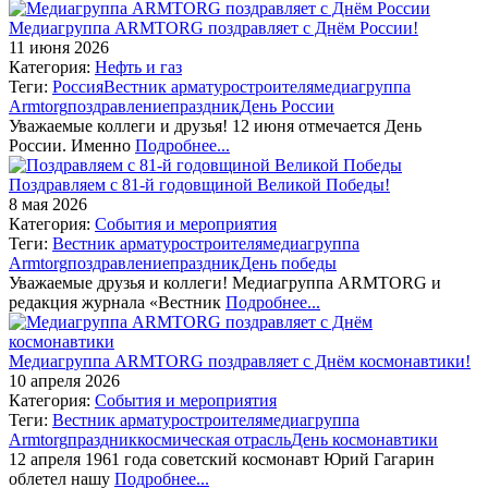
Медиагруппа ARMTORG поздравляет с Днём России!
11 июня 2026
Категория:
Нефть и газ
Теги:
Россия
Вестник арматуростроителя
медиагруппа
Armtorg
поздравление
праздник
День России
Уважаемые коллеги и друзья! 12 июня отмечается День
России. Именно
Подробнее...
Поздравляем с 81-й годовщиной Великой Победы!
8 мая 2026
Категория:
События и мероприятия
Теги:
Вестник арматуростроителя
медиагруппа
Armtorg
поздравление
праздник
День победы
Уважаемые друзья и коллеги! Медиагруппа ARMTORG и
редакция журнала «Вестник
Подробнее...
Медиагруппа ARMTORG поздравляет с Днём космонавтики!
10 апреля 2026
Категория:
События и мероприятия
Теги:
Вестник арматуростроителя
медиагруппа
Armtorg
праздник
космическая отрасль
День космонавтики
12 апреля 1961 года советский космонавт Юрий Гагарин
облетел нашу
Подробнее...