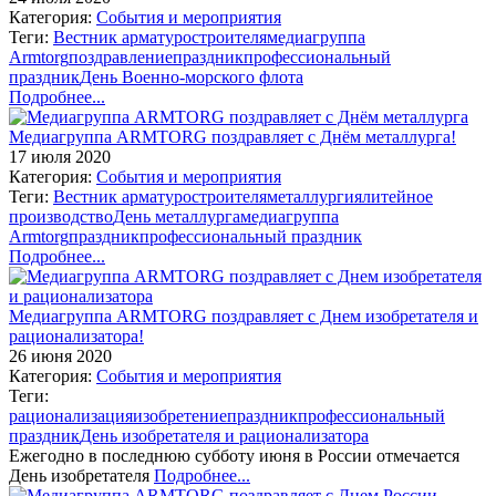
Категория:
События и мероприятия
Теги:
Вестник арматуростроителя
медиагруппа
Armtorg
поздравление
праздник
профессиональный
праздник
День Военно-морского флота
Подробнее...
Медиагруппа ARMTORG поздравляет с Днём металлурга!
17 июля 2020
Категория:
События и мероприятия
Теги:
Вестник арматуростроителя
металлургия
литейное
производство
День металлурга
медиагруппа
Armtorg
праздник
профессиональный праздник
Подробнее...
Медиагруппа ARMTORG поздравляет с Днем изобретателя и
рационализатора!
26 июня 2020
Категория:
События и мероприятия
Теги:
рационализация
изобретение
праздник
профессиональный
праздник
День изобретателя и рационализатора
Ежегодно в последнюю субботу июня в России отмечается
День изобретателя
Подробнее...