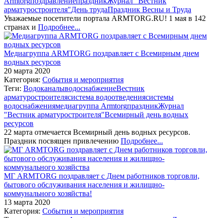
Armtorg
поздравление
праздник
Журнал "Вестник
арматуростроителя"
День труда
Праздник Весны и Труда
Уважаемые посетители портала ARMTORG.RU! 1 мая в 142
странах и
Подробнее...
Медиагруппа ARMTORG поздравляет с Всемирным днем
водных ресурсов
20 марта 2020
Категория:
События и мероприятия
Теги:
Водоканалы
водоснабжение
Вестник
арматуростроителя
система водоотведения
системы
водоснабжения
медиагруппа Armtorg
праздник
Журнал
"Вестник арматуростроителя"
Всемирный день водных
ресурсов
22 марта отмечается Всемирный день водных ресурсов.
Праздник посвящен привлечению
Подробнее...
МГ ARMTORG поздравляет с Днем работников торговли,
бытового обслуживания населения и жилищно-
коммунального хозяйства!
13 марта 2020
Категория:
События и мероприятия