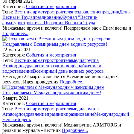
30 апреля 2021
Категория:
События и мероприятия
Теги:
Вестник арматуростроителя
поздравление
праздник
День
Весны и Труда
празднование
Журнал "Вестник
арматуростроителя"
Праздник Весны и Труда
Уважаемые друзья и коллеги! Поздравляем вас с Днем весны и
Подробнее...
Поздравляем с Всемирным днем водных ресурсов!
22 марта 2021
Категория:
События и мероприятия
Теги:
Вестник арматуростроителя
медиагруппа
Armtorg
поздравление
праздник
водоснабжение и
водоотведение
Всемирный день водных ресурсов
Ежегодно 22 марта отмечается Всемирный день водных
ресурсов. Идея проведения
Подробнее...
Поздравляем с Международным женским днем!
5 марта 2021
Категория:
События и мероприятия
Теги:
Вестник арматуростроителя
медиагруппа
Armtorg
поздравление
праздник
празднование
Международный
женский день
Уважаемые друзья и коллеги! Медиагруппа ARMTORG и
редакция журнала «Вестник
Подробнее...