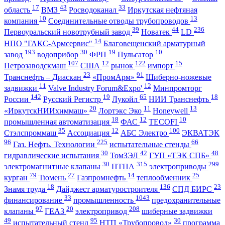
17
43
33
область
ВМЗ
Росводоканал
Иркутская нефтяная
10
13
компания
Соединительные отводы трубопроводов
39
44
236
Первоуральский новотрубный завод
Новатек
LD
14
НПО "ГАКС-Армсервис"
Благовещенский арматурный
193
30
19
10
завод
водоприбор
ФРП
Пульсатор
107
12
122
15
Петрозаводскмаш
США
рынок
импорт
23
91
Транснефть – Диаскан
«ПромАрм»
Шиберно-ножевые
11
12
задвижки
Valve Industry Forum&Expo'
Минпромторг
142
19
65
18
России
Русский Регистр
Лукойл
НИИ Транснефть
20
11
13
«ИркутскНИИхиммаш»
Лортэкс Эко
Honeywell
18
12
10
промышленная автоматизация
ФАС
TECOFI
35
12
100
Стэлспроммаш
Ассоциация
АБС Электро
ЭКВАТЭК
96
225
66
Газ. Нефть. Технологии
испытательные стенды
30
42
48
гидравлические испытания
ТомЗЭЛ
ГУП «ТЭК СПБ»
30
315
299
электромагнитные клапаны
ПТПА
электроприводы
79
27
14
25
курган
Тюмень
Газпромнефть
теплообменник
18
136
23
Знамя труда
Дайджест арматуростроителя
СПД БИРС
33
1043
финансирование
промышленность
предохранительные
97
20
208
клапаны
ГЕАЗ
электропривод
шиберные задвижки
49
95
30
испытательный стенд
НТП «Трубопровод»
программа