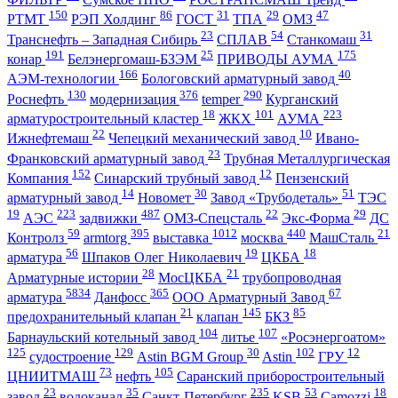
150
86
31
29
47
РТМТ
РЭП Холдинг
ГОСТ
ТПА
ОМЗ
23
54
31
Транснефть – Западная Сибирь
СПЛАВ
Станкомаш
191
25
175
конар
Белэнергомаш-БЗЭМ
ПРИВОДЫ АУМА
166
40
АЭМ-технологии
Бологовский арматурный завод
130
376
290
Роснефть
модернизация
temper
Курганский
18
101
223
арматуростроительный кластер
ЖКХ
АУМА
22
10
Ижнефтемаш
Чепецкий механический завод
Ивано-
23
Франковский арматурный завод
Трубная Металлургическая
152
12
Компания
Синарский трубный завод
Пензенский
14
30
51
арматурный завод
Новомет
Завод «Трубодеталь»
ТЭС
19
223
487
22
29
АЭС
задвижки
ОМЗ-Спецсталь
Экс-Форма
ДС
59
395
1012
440
21
Контролз
armtorg
выставка
москва
МашСталь
56
19
18
арматура
Шпаков Олег Николаевич
ЦКБА
28
21
Арматурные истории
МосЦКБА
трубопроводная
5834
365
67
арматура
Данфосс
ООО Арматурный Завод
21
145
85
предохранительный клапан
клапан
БКЗ
104
107
Барнаульский котельный завод
литье
«Росэнергоатом»
125
129
30
102
12
судостроение
Astin BGM Group
Astin
ГРУ
73
105
ЦНИИТМАШ
нефть
Саранский приборостроительный
23
35
235
53
18
завод
водоканал
Санкт-Петербург
KSB
Camozzi