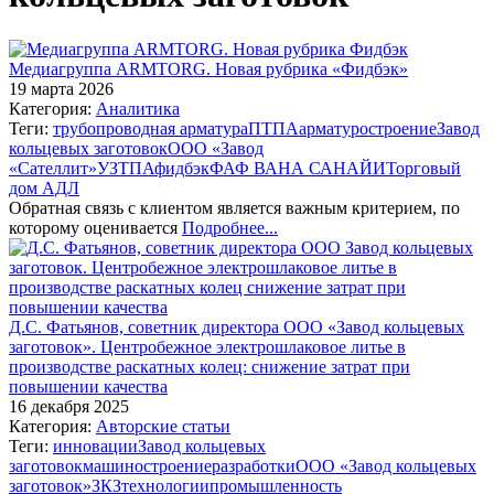
Медиагруппа ARMTORG. Новая рубрика «Фидбэк»
19 марта 2026
Категория:
Аналитика
Теги:
трубопроводная арматура
ПТПА
арматуростроение
Завод
кольцевых заготовок
ООО «Завод
«Сателлит»
УЗТПА
фидбэк
ФАФ ВАНА САНАЙИ
Торговый
дом АДЛ
Обратная связь с клиентом является важным критерием, по
которому оценивается
Подробнее...
Д.С. Фатьянов, советник директора ООО «Завод кольцевых
заготовок». Центробежное электрошлаковое литье в
производстве раскатных колец: снижение затрат при
повышении качества
16 декабря 2025
Категория:
Авторские статьи
Теги:
инновации
Завод кольцевых
заготовок
машиностроение
разработки
ООО «Завод кольцевых
заготовок»
ЗКЗ
технологии
промышленность