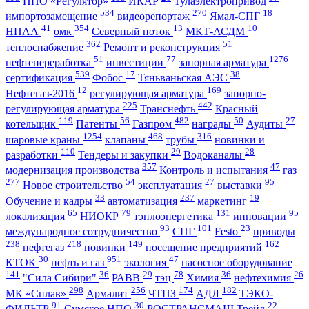
НПО «Регулятор»
ИКАР
Тулаэлектропривод
534
270
18
импортозамещение
видеорепортаж
Ямал-СПГ
41
354
13
10
НПАА
омк
Северный поток
МКТ-АСДМ
362
51
теплоснабжение
Ремонт и реконструкция
51
77
1276
нефтепереработка
инвестиции
запорная арматура
539
17
38
сертификация
Фобос
Тяньваньская АЭС
12
169
Нефтегаз-2016
регулирующая арматура
запорно-
225
442
регулирующая арматура
Транснефть
Красный
119
56
482
50
27
котельщик
Патенты
Газпром
награды
Аудиты
1254
468
316
шаровые краны
клапаны
трубы
новинки и
110
29
28
разработки
Тендеры и закупки
Водоканалы
357
47
модернизация производства
Контроль и испытания
газ
277
54
27
95
Новое строительство
эксплуатация
выставки
33
237
19
Обучение и кадры
автоматизация
маркетинг
65
79
131
95
локализация
НИОКР
тэплоэнергетика
инновации
93
101
23
международное сотрудничество
СПГ
Festo
приводы
238
218
149
162
нефтегаз
новинки
посещение предприятий
30
951
47
КТОК
нефть и газ
экология
насосное оборудование
141
36
29
78
36
26
"Сила Сибири"
РАВВ
тэц
Химия
нефтехимия
298
256
174
182
МК «Сплав»
Армалит
ЧТПЗ
АДЛ
ТЭКО-
91
30
22
ФИЛЬТР
Сумское НПО
РОСТРАНСМАШ Трейд