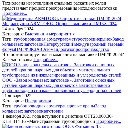
Технология изготовления стальных раскатных колец
представляет процесс преобразования исходной заготовки
Подробнее...
Медиагруппа ARMTORG. Опрос с выставки ПМГФ-2024
24 декабря 2024
Категория:
Выставки и мероприятия
Теги:
трубопроводная арматура
арматуростроение
рынок
Завод
кольцевых заготовок
Петербургский международный газовый
форум
ПМГФ
ЗКЗ
АЗ Атом
Гидрогаз
опрос
производство
Что позиционирует ваша компания на выставке ПМГФ-2024?
Как часто ваша
Подробнее...
ООО «Завод кольцевых заготовок». Заготовки основных
деталей кранов шаровых для объектов магистрального
трубопровода из низколегированных и углеродистых сталей
21 января 2022
Категория:
Предприятия
Теги:
трубопроводная арматура
шаровые краны
Завод
кольцевых заготовок
заготовки
1 декабря 2021 года вступают в действие ОТТ23.060.30-
КТН-114-16 «Магистральный трубопроводный
Подробнее...