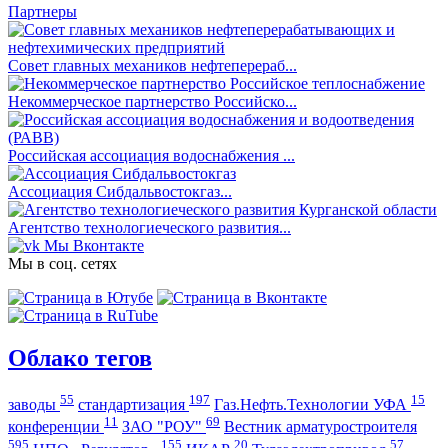
Партнеры
Совет главных механиков нефтеперераб...
Некоммерческое партнерство Российско...
Российская ассоциация водоснабжения ...
Ассоциация Сибдальвостокгаз...
Агентство технологиеческого развития...
Мы Вконтакте
Мы в соц. сетях
Облако тегов
55
197
15
заводы
стандартизация
Газ.Нефть.Технологии УФА
11
69
конференции
ЗАО "РОУ"
Вестник арматуростроителя
595
155
20
57