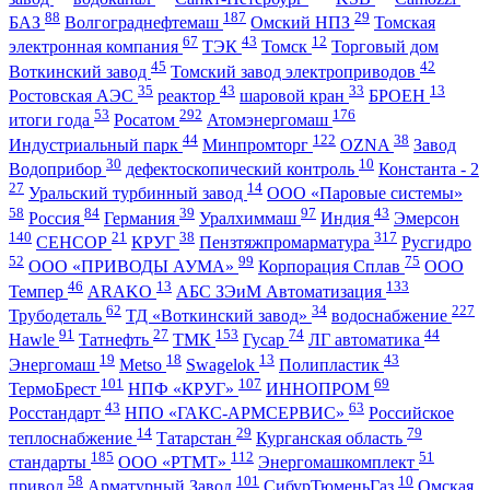
88
187
29
БАЗ
Волгограднефтемаш
Омский НПЗ
Томская
67
43
12
электронная компания
ТЭК
Томск
Торговый дом
45
42
Воткинский завод
Томский завод электроприводов
35
43
33
13
Ростовская АЭС
реактор
шаровой кран
БРОЕН
53
292
176
итоги года
Росатом
Атомэнергомаш
44
122
38
Индустриальный парк
Минпромторг
OZNA
Завод
30
10
Водоприбор
дефектоскопический контроль
Константа - 2
27
14
Уральский турбинный завод
ООО «Паровые системы»
58
84
39
97
43
Россия
Германия
Уралхиммаш
Индия
Эмерсон
140
21
38
317
СЕНСОР
КРУГ
Пензтяжпромарматура
Русгидро
52
99
75
ООО «ПРИВОДЫ АУМА»
Корпорация Сплав
ООО
46
13
133
Темпер
ARAKO
АБС ЗЭиМ Автоматизация
62
34
227
Трубодеталь
ТД «Воткинский завод»
водоснабжение
91
27
153
74
44
Hawle
Татнефть
ТМК
Гусар
ЛГ автоматика
19
18
13
43
Энергомаш
Metso
Swagelok
Полипластик
101
107
69
ТермоБрест
НПФ «КРУГ»
ИННОПРОМ
43
63
Росстандарт
НПО «ГАКС-АРМСЕРВИС»
Российское
14
29
79
теплоснабжение
Татарстан
Курганская область
185
112
51
стандарты
ООО «РТМТ»
Энергомашкомплект
58
101
10
привод
Арматурный Завод
СибурТюменьГаз
Омская