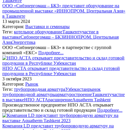
ООО «Сибэнергомаш – БКЗ» представит оборудование на
промышленной выставке «ИННОПРОМ. Центральная Азия»
в Ташкенте
13 марта 2024
Категория:
Выставки и семинары
Теги:
котельное оборудование
Ташкент
участие в
выставке
Сибэнергомаш – БКЗ
ИННОПРОМ. Центральная
Азия
Энергетика
ООО «Сибэнергомаш – БКЗ» в партнерстве с группой
компаний «ЕКС»
Подробнее...
НПО АСТА открывает представительство и склад готовой
продукции в Республике Узбекистан
3 октября 2023
Категория:
Рынок
Теги:
трубопроводная арматура
Узбекистан
рынок
трубопроводной арматуры
арматуростроение
Ташкент
участие
в выставке
НПО АСТА
расширение
Aquatherm Tashkent
Производственное предприятие НПО АСТА открывает
представительство и склад готовой продукции
Подробнее...
Компания LD представит трубопроводную арматуру на