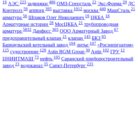
19
223
486
22
29
АЭС
задвижки
ОМЗ-Спецсталь
Экс-Форма
ДС
59
395
1012
440
21
Контролз
armtorg
выставка
москва
МашСталь
56
19
18
арматура
Шпаков Олег Николаевич
ЦКБА
28
21
Арматурные истории
МосЦКБА
трубопроводная
5832
365
67
арматура
Данфосс
ООО Арматурный Завод
21
145
85
предохранительный клапан
клапан
БКЗ
104
107
Барнаульский котельный завод
литье
«Росэнергоатом»
125
129
30
102
12
судостроение
Astin BGM Group
Astin
ГРУ
73
105
ЦНИИТМАШ
нефть
Саранский приборостроительный
23
35
235
завод
водоканал
Санкт-Петербург