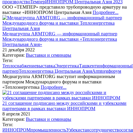
производство
Темпер
ИННОПРОМ Центральная Азия 2023
ООО «ТЕМПЕР» представило трубопроводную арматуру на
выставке «ИННОПРОМ Центральная Азия
Подробнее...
Медиагруппа ARMTORG — информационный партнер
Международного форума и выставки «Теплоэнергетика
Центральная Азия»
21 декабря 2022
Категория:
Выставки и семинары
Теги:
Теплоснабжение
выставка
Энергетика
Ташкент
информационны
партнер
Теплоэнергетика Центральная Азия
Armtorg
форум
Медиагруппа ARMTORG выступит информационным
партнером Международного форума и выставки
«Теплоэнергетика
Подробнее...
21 соглашение подписано между российскими и узбекскими
партнерами в рамках выставки ИННОПРОМ
8 апреля 2021
Категория:
Выставки и семинары
Теги:
ИННОПРОМ
промышленность
Узбекистан
сотрудничество
согл