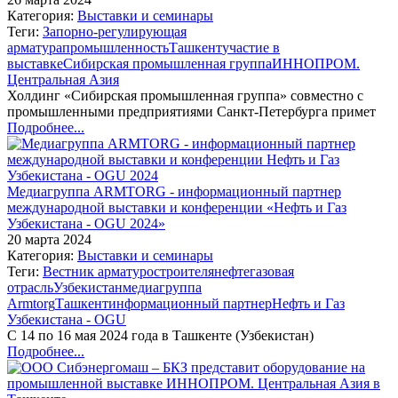
Категория:
Выставки и семинары
Теги:
Запорно-регулирующая
арматура
промышленность
Ташкент
участие в
выставке
Сибирская промышленная группа
ИННОПРОМ.
Центральная Азия
Холдинг «Сибирская промышленная группа» совместно с
промышленными предприятиями Санкт-Петербурга примет
Подробнее...
Медиагруппа ARMTORG - информационный партнер
международной выставки и конференции «Нефть и Газ
Узбекистана - OGU 2024»
20 марта 2024
Категория:
Выставки и семинары
Теги:
Вестник арматуростроителя
нефтегазовая
отрасль
Узбекистан
медиагруппа
Armtorg
Ташкент
информационный партнер
Нефть и Газ
Узбекистана - OGU
С 14 по 16 мая 2024 года в Ташкенте (Узбекистан)
Подробнее...