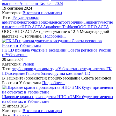
выставке Aquatherm Tashkent 2024
19 сентября 2024
Категория:
Выставки и семинары
Теги:
Регулирующая
арматура
электропривод
конденсатоотводчики
Ташкент
участие
в выставке
НПО АСТА
Aquatherm Tashkent
ООО НПО АСТА
ООО «НПО АСТА» примет участие в 12-й Международной
выставке «Отопление,
Подробнее...
ГК LD приняла участие в заседании Совета регионов России
и Узбекистана
29 мая 2024
Категория:
Рынок
Теги:
трубопроводная арматура
Узбекистан
сотрудничество
ГК
LD
заседание
Ташкент
бизнес
группа компаний LD
В Ташкенте (Узбекистан) прошло заседание Совета регионов
России и Узбекистана
Подробнее...
Шаровые краны производства НПО «ЭМК» будут применены
на объектах в Узбекистане
25 апреля 2024
Категория:
Выставки и семинары
Теги:
Шаровые