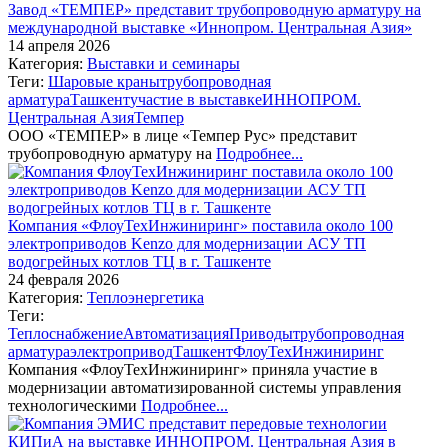
Завод «ТЕМПЕР» представит трубопроводную арматуру на
международной выставке «Иннопром. Центральная Азия»
14 апреля 2026
Категория:
Выставки и семинары
Теги:
Шаровые краны
трубопроводная
арматура
Ташкент
участие в выставке
ИННОПРОМ.
Центральная Азия
Темпер
ООО «ТЕМПЕР» в лице «Темпер Рус» представит
трубопроводную арматуру на
Подробнее...
Компания «ФлоуТехИнжиниринг» поставила около 100
электроприводов Kenzo для модернизации АСУ ТП
водогрейных котлов ТЦ в г. Ташкенте
24 февраля 2026
Категория:
Теплоэнергетика
Теги:
Теплоснабжение
Автоматизация
Приводы
трубопроводная
арматура
электропривод
Ташкент
ФлоуТехИнжиниринг
Компания «ФлоуТехИнжиниринг» приняла участие в
модернизации автоматизированной системы управления
технологическими
Подробнее...