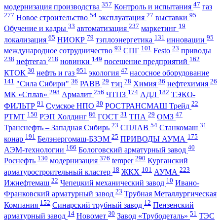
357
47
модернизация производства
Контроль и испытания
газ
277
54
27
95
Новое строительство
эксплуатация
выставки
33
237
19
Обучение и кадры
автоматизация
маркетинг
65
79
131
95
локализация
НИОКР
тэплоэнергетика
инновации
93
101
23
международное сотрудничество
СПГ
Festo
приводы
238
218
149
162
нефтегаз
новинки
посещение предприятий
30
951
47
КТОК
нефть и газ
экология
насосное оборудование
141
36
29
78
36
26
"Сила Сибири"
РАВВ
тэц
Химия
нефтехимия
298
256
174
182
МК «Сплав»
Армалит
ЧТПЗ
АДЛ
ТЭКО-
91
30
22
ФИЛЬТР
Сумское НПО
РОСТРАНСМАШ Трейд
150
86
31
29
47
РТМТ
РЭП Холдинг
ГОСТ
ТПА
ОМЗ
23
54
31
Транснефть – Западная Сибирь
СПЛАВ
Станкомаш
191
25
175
конар
Белэнергомаш-БЗЭМ
ПРИВОДЫ АУМА
166
40
АЭМ-технологии
Бологовский арматурный завод
130
376
290
Роснефть
модернизация
temper
Курганский
18
101
223
арматуростроительный кластер
ЖКХ
АУМА
22
10
Ижнефтемаш
Чепецкий механический завод
Ивано-
23
Франковский арматурный завод
Трубная Металлургическая
152
12
Компания
Синарский трубный завод
Пензенский
14
30
51
арматурный завод
Новомет
Завод «Трубодеталь»
ТЭС