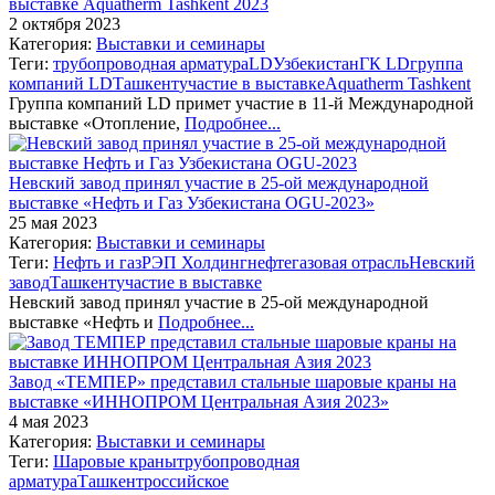
выставке Aquatherm Tashkent 2023
2 октября 2023
Категория:
Выставки и семинары
Теги:
трубопроводная арматура
LD
Узбекистан
ГК LD
группа
компаний LD
Ташкент
участие в выставке
Aquatherm Tashkent
Группа компаний LD примет участие в 11-й Международной
выставке «Отопление,
Подробнее...
Невский завод принял участие в 25-ой международной
выставке «Нефть и Газ Узбекистана OGU-2023»
25 мая 2023
Категория:
Выставки и семинары
Теги:
Нефть и газ
РЭП Холдинг
нефтегазовая отрасль
Невский
завод
Ташкент
участие в выставке
Невский завод принял участие в 25-ой международной
выставке «Нефть и
Подробнее...
Завод «ТЕМПЕР» представил стальные шаровые краны на
выставке «ИННОПРОМ Центральная Азия 2023»
4 мая 2023
Категория:
Выставки и семинары
Теги:
Шаровые краны
трубопроводная
арматура
Ташкент
российское