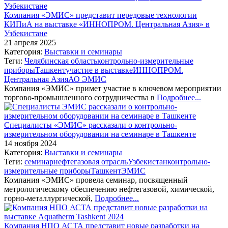
Компания «ЭМИС» представит передовые технологии
КИПиА на выставке «ИННОПРОМ. Центральная Азия» в
Узбекистане
21 апреля 2025
Категория:
Выставки и семинары
Теги:
Челябинская область
контрольно-измерительные
приборы
Ташкент
участие в выставке
ИННОПРОМ.
Центральная Азия
АО ЭМИС
Компания «ЭМИС» примет участие в ключевом мероприятии
торгово-промышленного сотрудничества в
Подробнее...
Специалисты «ЭМИС» рассказали о контрольно-
измерительном оборудовании на семинаре в Ташкенте
14 ноября 2024
Категория:
Выставки и семинары
Теги:
семинар
нефтегазовая отрасль
Узбекистан
контрольно-
измерительные приборы
Ташкент
ЭМИС
Компания «ЭМИС» провела семинар, посвященный
метрологическому обеспечению нефтегазовой, химической,
горно-металлургической,
Подробнее...
Компания НПО АСТА представит новые разработки на