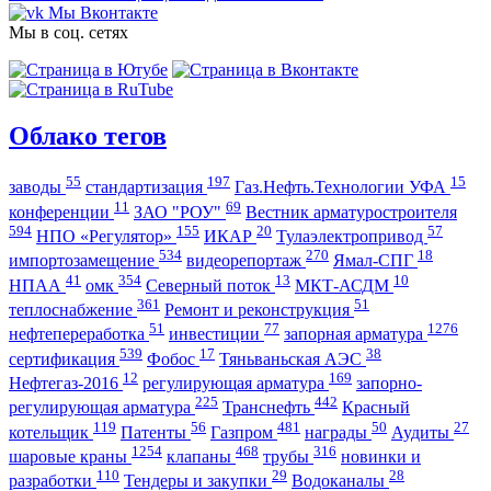
Мы Вконтакте
Мы в соц. сетях
Облако тегов
55
197
15
заводы
стандартизация
Газ.Нефть.Технологии УФА
11
69
конференции
ЗАО "РОУ"
Вестник арматуростроителя
594
155
20
57
НПО «Регулятор»
ИКАР
Тулаэлектропривод
534
270
18
импортозамещение
видеорепортаж
Ямал-СПГ
41
354
13
10
НПАА
омк
Северный поток
МКТ-АСДМ
361
51
теплоснабжение
Ремонт и реконструкция
51
77
1276
нефтепереработка
инвестиции
запорная арматура
539
17
38
сертификация
Фобос
Тяньваньская АЭС
12
169
Нефтегаз-2016
регулирующая арматура
запорно-
225
442
регулирующая арматура
Транснефть
Красный
119
56
481
50
27
котельщик
Патенты
Газпром
награды
Аудиты
1254
468
316
шаровые краны
клапаны
трубы
новинки и
110
29
28
разработки
Тендеры и закупки
Водоканалы