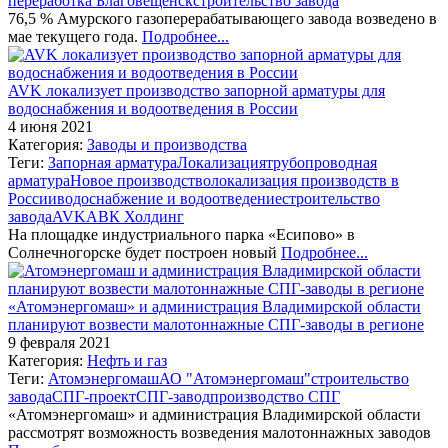
переработка Благовещенск
строительство завода
76,5 % Амурского газоперерабатывающего завода возведено в
мае текущего года.
Подробнее...
AVK локализует производство запорной арматуры для
водоснабжения и водоотведения в России
4 июня 2021
Категория:
Заводы и производства
Теги:
Запорная арматура
Локализация
трубопроводная
арматура
Новое производство
локализация производств в
России
водоснабжение и водоотведение
строительство
завода
AVK
АВК Холдинг
На площадке индустриального парка «Есипово» в
Солнечногорске будет построен новый
Подробнее...
«Атомэнергомаш» и администрация Владимирской области
планируют возвести малотоннажные СПГ-заводы в регионе
9 февраля 2021
Категория:
Нефть и газ
Теги:
Атомэнергомаш
АО "Атомэнергомаш"
строительство
завода
СПГ-проект
СПГ-завод
производство СПГ
«Атомэнергомаш» и администрация Владимирской области
рассмотрят возможность возведения малотоннажных заводов