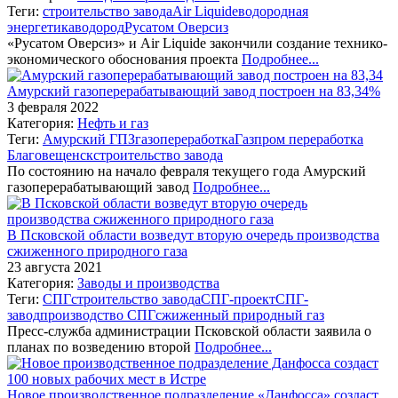
Теги:
строительство завода
Air Liquide
водородная
энергетика
водород
Русатом Оверсиз
«Русатом Оверсиз» и Air Liquide закончили создание технико-
экономического обоснования проекта
Подробнее...
Амурский газоперерабатывающий завод построен на 83,34%
3 февраля 2022
Категория:
Нефть и газ
Теги:
Амурский ГПЗ
газопереработка
Газпром переработка
Благовещенск
строительство завода
По состоянию на начало февраля текущего года Амурский
газоперерабатывающий завод
Подробнее...
В Псковской области возведут вторую очередь производства
сжиженного природного газа
23 августа 2021
Категория:
Заводы и производства
Теги:
СПГ
строительство завода
СПГ-проект
СПГ-
завод
производство СПГ
сжиженный природный газ
Пресс-служба администрации Псковской области заявила о
планах по возведению второй
Подробнее...
Новое производственное подразделение «Данфосса» создаст