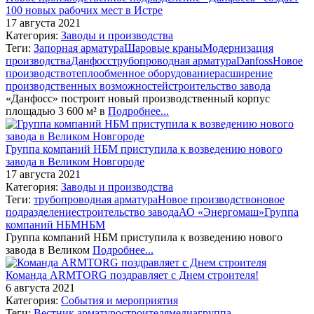
100 новых рабочих мест в Истре
17 августа 2021
Категория:
Заводы и производства
Теги:
Запорная арматура
Шаровые краны
Модернизация
производства
Данфосс
трубопроводная арматура
Danfoss
Новое
производство
теплообменное оборудование
расширение
производственных возможностей
строительство завода
«Данфосс» построит новый производственный корпус
площадью 3 600 м² в
Подробнее...
Группа компаний НБМ приступила к возведению нового
завода в Великом Новгороде
17 августа 2021
Категория:
Заводы и производства
Теги:
трубопроводная арматура
Новое производство
новое
подразделение
строительство завода
АО «Энергомаш»
Группа
компаний НБМ
НБМ
Группа компаний НБМ приступила к возведению нового
завода в Великом
Подробнее...
Команда ARMTORG поздравляет с Днем строителя!
6 августа 2021
Категория:
События и мероприятия
Теги:
Вестник арматуростроителя
медиагруппа