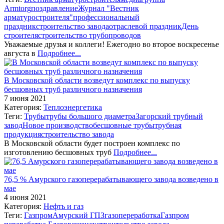
Armtorg
поздравление
Журнал "Вестник
арматуростроителя"
профессиональный
праздник
строительство завода
отраслевой праздник
День
строителя
строительство трубопроводов
Уважаемые друзья и коллеги! Ежегодно во второе воскресенье
августа в
Подробнее...
В Московской области возведут комплекс по выпуску
бесшовных труб различного назначения
7 июня 2021
Категория:
Теплоэнергетика
Теги:
Трубы
трубы большого диаметра
Загорский трубный
завод
Новое производство
бесшовные трубы
трубная
продукция
строительство завода
В Московской области будет построен комплекс по
изготовлению бесшовных труб
Подробнее...
76,5 % Амурского газоперерабатывающего завода возведено в
мае
4 июня 2021
Категория:
Нефть и газ
Теги:
Газпром
Амурский ГПЗ
газопереработка
Газпром