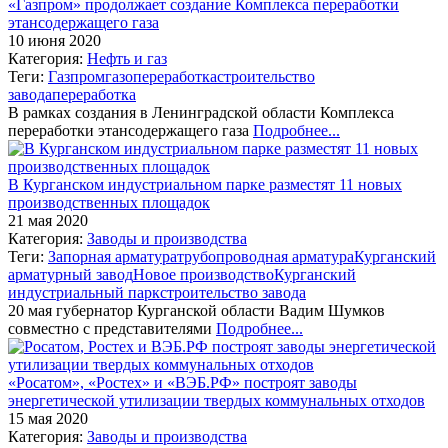
«Газпром» продолжает создание Комплекса переработки
этансодержащего газа
10 июня 2020
Категория:
Нефть и газ
Теги:
Газпром
газопереработка
строительство
завода
переработка
В рамках создания в Ленинградской области Комплекса
переработки этансодержащего газа
Подробнее...
В Курганском индустриальном парке разместят 11 новых
производственных площадок
21 мая 2020
Категория:
Заводы и производства
Теги:
Запорная арматура
трубопроводная арматура
Курганский
арматурный завод
Новое производство
Курганский
индустриальный парк
строительство завода
20 мая губернатор Курганской области Вадим Шумков
совместно с представителями
Подробнее...
«Росатом», «Ростех» и «ВЭБ.РФ» построят заводы
энергетической утилизации твердых коммунальных отходов
15 мая 2020
Категория:
Заводы и производства