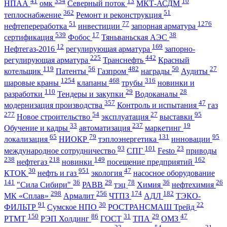
41
354
13
10
НПАА
омк
Северный поток
МКТ-АСДМ
362
51
теплоснабжение
Ремонт и реконструкция
51
77
1276
нефтепереработка
инвестиции
запорная арматура
539
17
38
сертификация
Фобос
Тяньваньская АЭС
12
169
Нефтегаз-2016
регулирующая арматура
запорно-
225
442
регулирующая арматура
Транснефть
Красный
119
56
482
50
27
котельщик
Патенты
Газпром
награды
Аудиты
1254
468
316
шаровые краны
клапаны
трубы
новинки и
110
29
28
разработки
Тендеры и закупки
Водоканалы
357
47
модернизация производства
Контроль и испытания
газ
277
54
27
95
Новое строительство
эксплуатация
выставки
33
237
19
Обучение и кадры
автоматизация
маркетинг
65
79
131
95
локализация
НИОКР
тэплоэнергетика
инновации
93
101
23
международное сотрудничество
СПГ
Festo
приводы
238
218
149
162
нефтегаз
новинки
посещение предприятий
30
951
47
КТОК
нефть и газ
экология
насосное оборудование
141
36
29
78
36
26
"Сила Сибири"
РАВВ
тэц
Химия
нефтехимия
298
256
174
182
МК «Сплав»
Армалит
ЧТПЗ
АДЛ
ТЭКО-
91
30
22
ФИЛЬТР
Сумское НПО
РОСТРАНСМАШ Трейд
150
86
31
29
47
РТМТ
РЭП Холдинг
ГОСТ
ТПА
ОМЗ