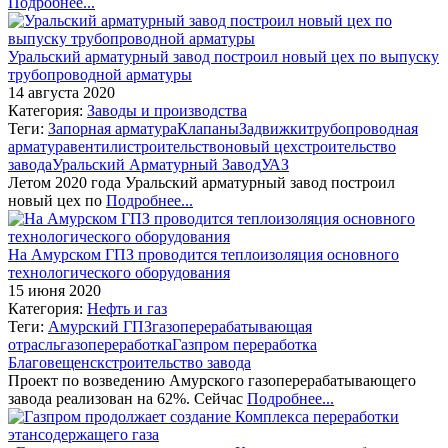
Подробнее...
Уральский арматурный завод построил новый цех по выпуску
трубопроводной арматуры
14 августа 2020
Категория:
Заводы и производства
Теги:
Запорная арматура
Клапаны
Задвижки
трубопроводная
арматура
вентили
строительство
новый цех
строительство
завода
Уральский Арматурный Завод
УАЗ
Летом 2020 года Уральский арматурный завод построил
новый цех по
Подробнее...
На Амурском ГПЗ проводится теплоизоляция основного
технологического оборудования
15 июня 2020
Категория:
Нефть и газ
Теги:
Амурский ГПЗ
газоперерабатывающая
отрасль
газопереработка
Газпром переработка
Благовещенск
строительство завода
Проект по возведению Амурского газоперерабатывающего
завода реализован на 62%. Сейчас
Подробнее...