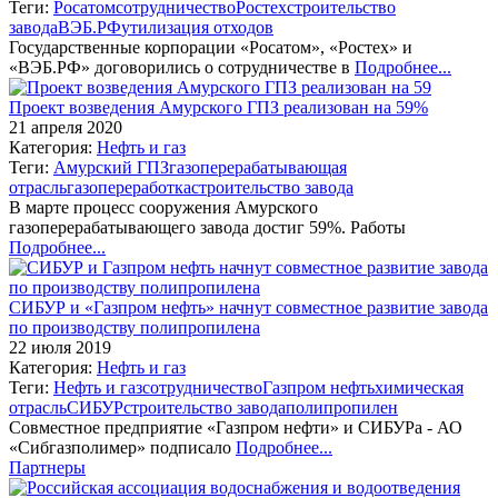
Теги:
Росатом
сотрудничество
Ростех
строительство
завода
ВЭБ.РФ
утилизация отходов
Государственные корпорации «Росатом», «Ростех» и
«ВЭБ.РФ» договорились о сотрудничестве в
Подробнее...
Проект возведения Амурского ГПЗ реализован на 59%
21 апреля 2020
Категория:
Нефть и газ
Теги:
Амурский ГПЗ
газоперерабатывающая
отрасль
газопереработка
строительство завода
В марте процесс сооружения Амурского
газоперерабатывающего завода достиг 59%. Работы
Подробнее...
СИБУР и «Газпром нефть» начнут совместное развитие завода
по производству полипропилена
22 июля 2019
Категория:
Нефть и газ
Теги:
Нефть и газ
сотрудничество
Газпром нефть
химическая
отрасль
СИБУР
строительство завода
полипропилен
Совместное предприятие «Газпром нефти» и СИБУРа - АО
«Сибгазполимер» подписало
Подробнее...
Партнеры