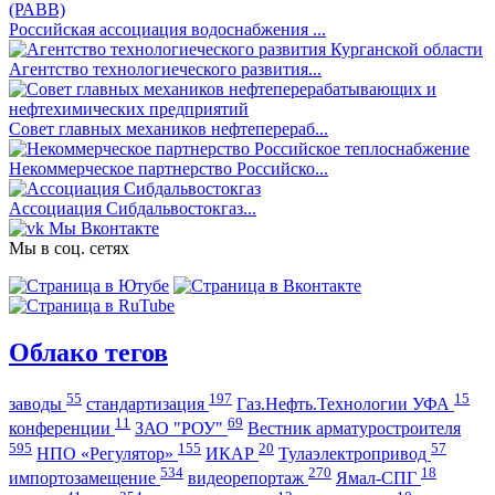
Российская ассоциация водоснабжения ...
Агентство технологиеческого развития...
Совет главных механиков нефтеперераб...
Некоммерческое партнерство Российско...
Ассоциация Сибдальвостокгаз...
Мы Вконтакте
Мы в соц. сетях
Облако тегов
55
197
15
заводы
стандартизация
Газ.Нефть.Технологии УФА
11
69
конференции
ЗАО "РОУ"
Вестник арматуростроителя
595
155
20
57
НПО «Регулятор»
ИКАР
Тулаэлектропривод
534
270
18
импортозамещение
видеорепортаж
Ямал-СПГ