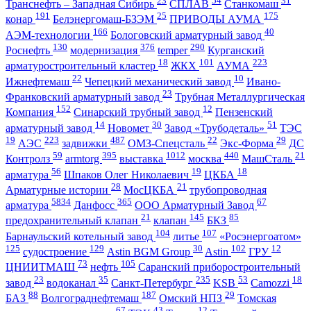
23
54
31
Транснефть – Западная Сибирь
СПЛАВ
Станкомаш
191
25
175
конар
Белэнергомаш-БЗЭМ
ПРИВОДЫ АУМА
166
40
АЭМ-технологии
Бологовский арматурный завод
130
376
290
Роснефть
модернизация
temper
Курганский
18
101
223
арматуростроительный кластер
ЖКХ
АУМА
22
10
Ижнефтемаш
Чепецкий механический завод
Ивано-
23
Франковский арматурный завод
Трубная Металлургическая
152
12
Компания
Синарский трубный завод
Пензенский
14
30
51
арматурный завод
Новомет
Завод «Трубодеталь»
ТЭС
19
223
487
22
29
АЭС
задвижки
ОМЗ-Спецсталь
Экс-Форма
ДС
59
395
1012
440
21
Контролз
armtorg
выставка
москва
МашСталь
56
19
18
арматура
Шпаков Олег Николаевич
ЦКБА
28
21
Арматурные истории
МосЦКБА
трубопроводная
5834
365
67
арматура
Данфосс
ООО Арматурный Завод
21
145
85
предохранительный клапан
клапан
БКЗ
104
107
Барнаульский котельный завод
литье
«Росэнергоатом»
125
129
30
102
12
судостроение
Astin BGM Group
Astin
ГРУ
73
105
ЦНИИТМАШ
нефть
Саранский приборостроительный
23
35
235
53
18
завод
водоканал
Санкт-Петербург
KSB
Camozzi
88
187
29
БАЗ
Волгограднефтемаш
Омский НПЗ
Томская
67
43
12