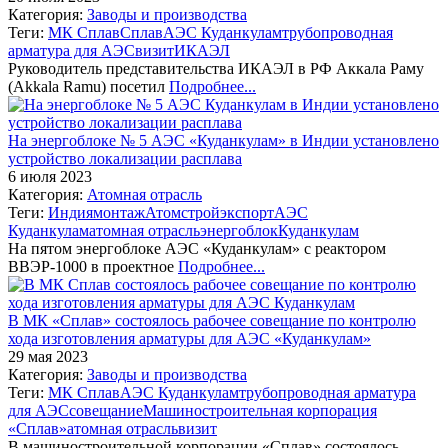
Категория:
Заводы и производства
Теги:
МК Сплав
Сплав
АЭС Куданкулам
трубопроводная
арматура для АЭС
визит
ИКАЭЛ
Руководитель представительства ИКАЭЛ в РФ Аккала Раму
(Akkala Ramu) посетил
Подробнее...
На энергоблоке № 5 АЭС «Куданкулам» в Индии установлено
устройство локализации расплава
6 июля 2023
Категория:
Атомная отрасль
Теги:
Индия
монтаж
Атомстройэкспорт
АЭС
Куданкулам
атомная отрасль
энергоблок
Куданкулам
На пятом энергоблоке АЭС «Куданкулам» с реактором
ВВЭР-1000 в проектное
Подробнее...
В МК «Сплав» состоялось рабочее совещание по контролю
хода изготовления арматуры для АЭС «Куданкулам»
29 мая 2023
Категория:
Заводы и производства
Теги:
МК Сплав
АЭС Куданкулам
трубопроводная арматура
для АЭС
совещание
Машиностроительная корпорация
«Сплав»
атомная отрасль
визит
В машиностроительной корпорации «Сплав» состоялось