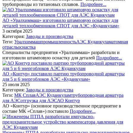
трубопроводы из титановых сплавов.
Подробнее...
АО «Уралхиммаш» изготовило штамповую оснастку для
деталей теплообменников СПОТ для АЭС «Куданкулам»
3 октября 2025
Категория:
Заводы и производства
Теги:
Уралхиммаш
промышленность
АЭС Куданкулам
атомная
отрасль
оснастка
Специалисты предприятия «Уралхиммаш» разработали и
изготовили штамповую оснастку для деталей
Подробнее...
АО «Контур» поставило партию трубопроводной арматуры
для 5 и 6 энергоблоков АЭС «Куданкулам»
25 июля 2025
Категория:
Заводы и производства
Теги:
МК Сплав
АЭС Куданкулам
трубопроводная арматура
для АЭС
отгрузка для АЭС
АО Контур
АО «Контур» (основное производственное предприятие в
составе МК «Сплав») поставило
Подробнее...
Инженеры ПТПА разработали импульсно-предохранительное