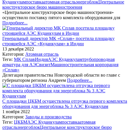
Куданкулам
поставка
атомная отрасль
энергоблок
Центральное
конструкторское бюро машиностроения
«Центральное конструкторское бюро машиностроения»
осуществило поставку пятого комплекта оборудования для
Подробнее...
Генеральный директор МК «Сплав» посетила площадку
строящейся АЭС «Куданкулам» в Индии
13 декабря 2022
Категория:
Атомная отрасль
Теги:
МК Сплав
Индия
АЭС Куданкулам
трубопроводная
арматура для АЭС
визит
Машиностроительная корпорация
«Сплав»
Делегация правительства Новгородской области во главе с
губернатором региона Андреем
Подробнее...
С площадки ЦКБМ осуществлена отгрузка первого комплекта
оборудования для энергоблока № 3 АЭС Куданкулам
1 ноября 2022
Категория:
Заводы и производства
Теги:
ЦКБМ
АЭС Куданкулам
поставка
атомная
отрасль
энергоблок
Центральное конструкторское бюро