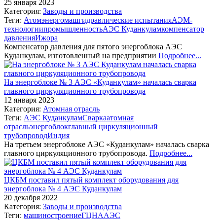
25 января 2023
Категория:
Заводы и производства
Теги:
Атомэнергомаш
гидравлические испытания
АЭМ-
технологии
промышленность
АЭС Куданкулам
компенсатор
давления
Ижора
Компенсатор давления для пятого энергоблока АЭС
Куданкулам, изготовленный на предприятии
Подробнее...
На энергоблоке № 3 АЭС «Куданкулам» началась сварка
главного циркуляционного трубопровода
12 января 2023
Категория:
Атомная отрасль
Теги:
АЭС Куданкулам
Сварка
атомная
отрасль
энергоблок
главный циркуляционный
трубопровод
Индия
На третьем энергоблоке АЭС «Куданкулам» началась сварка
главного циркуляционного трубопровода.
Подробнее...
ЦКБМ поставил пятый комплект оборудования для
энергоблока № 4 АЭС Куданкулам
20 декабря 2022
Категория:
Заводы и производства
Теги:
машиностроение
ГЦНА
АЭС