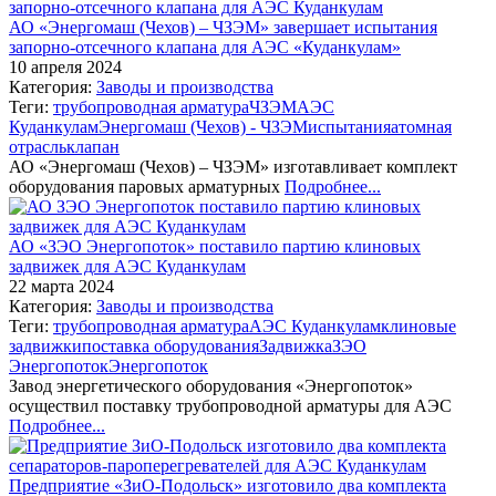
АО «Энергомаш (Чехов) – ЧЗЭМ» завершает испытания
запорно-отсечного клапана для АЭС «Куданкулам»
10 апреля 2024
Категория:
Заводы и производства
Теги:
трубопроводная арматура
ЧЗЭМ
АЭС
Куданкулам
Энергомаш (Чехов) - ЧЗЭМ
испытания
атомная
отрасль
клапан
АО «Энергомаш (Чехов) – ЧЗЭМ» изготавливает комплект
оборудования паровых арматурных
Подробнее...
АО «ЗЭО Энергопоток» поставило партию клиновых
задвижек для АЭС Куданкулам
22 марта 2024
Категория:
Заводы и производства
Теги:
трубопроводная арматура
АЭС Куданкулам
клиновые
задвижки
поставка оборудования
Задвижка
ЗЭО
Энергопоток
Энергопоток
Завод энергетического оборудования «Энергопоток»
осуществил поставку трубопроводной арматуры для АЭС
Подробнее...
Предприятие «ЗиО-Подольск» изготовило два комплекта