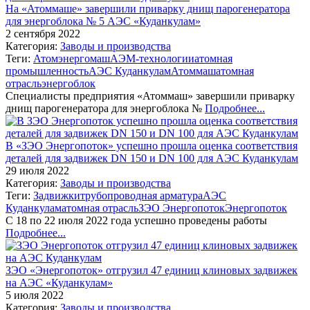
На «Атоммаше» завершили приварку днищ парогенератора
для энергоблока № 5 АЭС «Куданкулам»
2 сентября 2022
Категория:
Заводы и производства
Теги:
Атомэнергомаш
АЭМ-технологии
атомная
промышленность
АЭС Куданкулам
Атоммаш
атомная
отрасль
энергоблок
Специалисты предприятия «Атоммаш» завершили приварку
днищ парогенератора для энергоблока №
Подробнее...
В «ЗЭО Энергопоток» успешно прошла оценка соответствия
деталей для задвижек DN 150 и DN 100 для АЭС Куданкулам
29 июля 2022
Категория:
Заводы и производства
Теги:
Задвижки
трубопроводная арматура
АЭС
Куданкулам
атомная отрасль
ЗЭО Энергопоток
Энергопоток
С 18 по 22 июля 2022 года успешно проведены работы
Подробнее...
ЗЭО «Энергопоток» отгрузил 47 единиц клиновых задвижек
на АЭС «Куданкулам»
5 июля 2022
Категория:
Заводы и производства