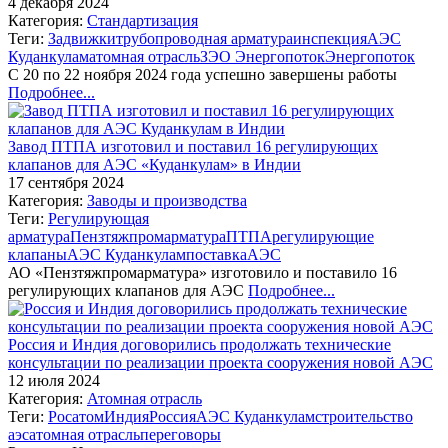
4 декабря 2024
Категория:
Стандартизация
Теги:
Задвижки
трубопроводная арматура
инспекция
АЭС
Куданкулам
атомная отрасль
ЗЭО Энергопоток
Энергопоток
С 20 по 22 ноября 2024 года успешно завершены работы
Подробнее...
Завод ПТПА изготовил и поставил 16 регулирующих
клапанов для АЭС «Куданкулам» в Индии
17 сентября 2024
Категория:
Заводы и производства
Теги:
Регулирующая
арматура
Пензтяжпромарматура
ПТПА
регулирующие
клапаны
АЭС Куданкулам
поставка
АЭС
АО «Пензтяжпромарматура» изготовило и поставило 16
регулирующих клапанов для АЭС
Подробнее...
Россия и Индия договорились продолжать технические
консультации по реализации проекта сооружения новой АЭС
12 июля 2024
Категория:
Атомная отрасль
Теги:
Росатом
Индия
Россия
АЭС Куданкулам
строительство
аэс
атомная отрасль
переговоры