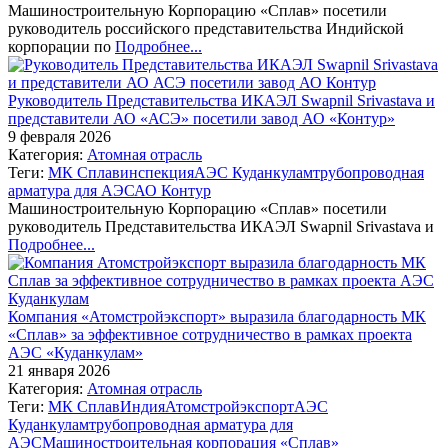
Машиностроительную Корпорацию «Сплав» посетили
руководитель российского представительства Индийской
корпорации по
Подробнее...
Руководитель Представительства ИКАЭЛ Swapnil Srivastava и
представители АО «АСЭ» посетили завод АО «Контур»
9 февраля 2026
Категория:
Атомная отрасль
Теги:
МК Сплав
инспекция
АЭС Куданкулам
трубопроводная
арматура для АЭС
АО Контур
Машиностроительную Корпорацию «Сплав» посетили
руководитель Представительства ИКАЭЛ Swapnil Srivastava и
Подробнее...
Компания «Атомстройэкспорт» выразила благодарность МК
«Сплав» за эффективное сотрудничество в рамках проекта
АЭС «Куданкулам»
21 января 2026
Категория:
Атомная отрасль
Теги:
МК Сплав
Индия
Атомстройэкспорт
АЭС
Куданкулам
трубопроводная арматура для
АЭС
Машиностроительная корпорация «Сплав»