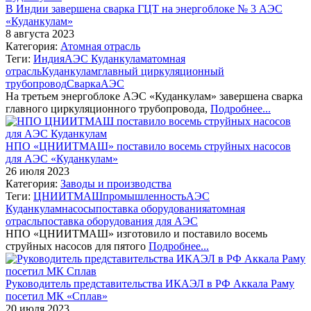
В Индии завершена сварка ГЦТ на энергоблоке № 3 АЭС
«Куданкулам»
8 августа 2023
Категория:
Атомная отрасль
Теги:
Индия
АЭС Куданкулам
атомная
отрасль
Куданкулам
главный циркуляционный
трубопровод
Сварка
АЭС
На третьем энергоблоке АЭС «Куданкулам» завершена сварка
главного циркуляционного трубопровода,
Подробнее...
НПО «ЦНИИТМАШ» поставило восемь струйных насосов
для АЭС «Куданкулам»
26 июля 2023
Категория:
Заводы и производства
Теги:
ЦНИИТМАШ
промышленность
АЭС
Куданкулам
насосы
поставка оборудования
атомная
отрасль
поставка оборудования для АЭС
НПО «ЦНИИТМАШ» изготовило и поставило восемь
струйных насосов для пятого
Подробнее...
Руководитель представительства ИКАЭЛ в РФ Аккала Раму
посетил МК «Сплав»
20 июля 2023