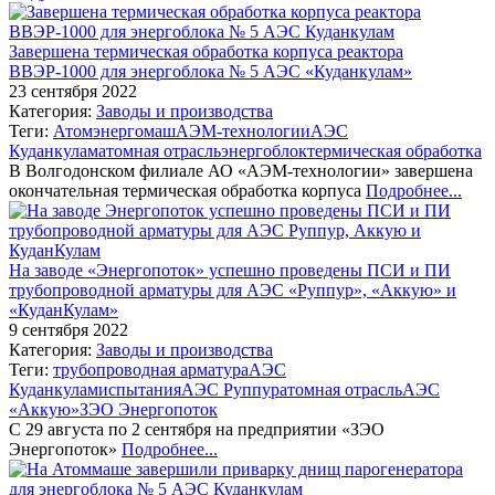
Завершена термическая обработка корпуса реактора
ВВЭР-1000 для энергоблока № 5 АЭС «Куданкулам»
23 сентября 2022
Категория:
Заводы и производства
Теги:
Атомэнергомаш
АЭМ-технологии
АЭС
Куданкулам
атомная отрасль
энергоблок
термическая обработка
В Волгодонском филиале АО «АЭМ-технологии» завершена
окончательная термическая обработка корпуса
Подробнее...
На заводе «Энергопоток» успешно проведены ПСИ и ПИ
трубопроводной арматуры для АЭС «Руппур», «Аккую» и
«КуданКулам»
9 сентября 2022
Категория:
Заводы и производства
Теги:
трубопроводная арматура
АЭС
Куданкулам
испытания
АЭС Руппур
атомная отрасль
АЭС
«Аккую»
ЗЭО Энергопоток
С 29 августа по 2 сентября на предприятии «ЗЭО
Энергопоток»
Подробнее...