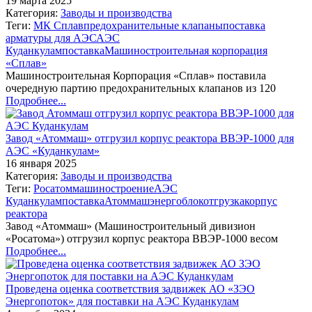
19 марта 2025
Категория:
Заводы и производства
Теги:
МК Сплав
предохранительные клапаны
поставка
арматуры для АЭС
АЭС
Куданкулам
поставка
Машиностроительная корпорация
«Сплав»
Машиностроительная Корпорация «Сплав» поставила
очередную партию предохранительных клапанов из 120
Подробнее...
Завод «Атоммаш» отгрузил корпус реактора ВВЭР-1000 для
АЭС «Куданкулам»
16 января 2025
Категория:
Заводы и производства
Теги:
Росатом
машиностроение
АЭС
Куданкулам
поставка
Атоммаш
энергоблок
отгрузка
корпус
реактора
Завод «Атоммаш» (Машиностроительный дивизион
«Росатома») отгрузил корпус реактора ВВЭР-1000 весом
Подробнее...
Проведена оценка соответствия задвижек АО «ЗЭО
Энергопоток» для поставки на АЭС Куданкулам