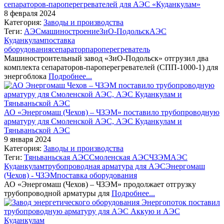
сепараторов-пароперегревателей для АЭС «Куданкулам»
8 февраля 2024
Категория:
Заводы и производства
Теги:
АЭС
машиностроение
ЗиО-Подольск
АЭС
Куданкулам
поставка
оборудования
сепаратор
пароперегреватель
Машиностроительный завод «ЗиО-Подольск» отгрузил два
комплекта сепараторов-пароперегревателей (СПП-1000-1) для
энергоблока
Подробнее...
АО «Энергомаш (Чехов) – ЧЗЭМ» поставило трубопроводную
арматуру для Смоленской АЭС, АЭС Куданкулам и
Тяньваньской АЭС
9 января 2024
Категория:
Заводы и производства
Теги:
Тяньваньская АЭС
Смоленская АЭС
ЧЗЭМ
АЭС
Куданкулам
трубопроводная арматура для АЭС
Энергомаш
(Чехов) - ЧЗЭМ
поставка оборудования
АО «Энергомаш (Чехов) – ЧЗЭМ» продолжает отгрузку
трубопроводной арматуры для
Подробнее...