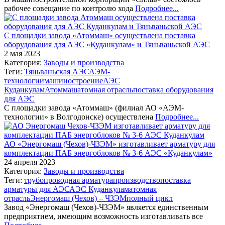
рабочее совещание по контролю хода
Подробнее...
С площадки завода «Атоммаш» осуществлена поставка
оборудования для АЭС «Куданкулам» и Тяньваньской АЭС
2 мая 2023
Категория:
Заводы и производства
Теги:
Тяньваньская АЭС
АЭМ-
технологии
машиностроение
АЭС
Куданкулам
Атоммаш
атомная отрасль
поставка оборудования
для АЭС
С площадки завода «Атоммаш» (филиал АО «АЭМ-
технологии» в Волгодонске) осуществлена
Подробнее...
АО «Энергомаш (Чехов)-ЧЗЭМ» изготавливает арматуру для
комплектации ПАБ энергоблоков № 3-6 АЭС «Куданкулам»
24 апреля 2023
Категория:
Заводы и производства
Теги:
трубопроводная арматура
производство
поставка
арматуры для АЭС
АЭС Куданкулам
атомная
отрасль
Энергомаш (Чехов) – ЧЗЭМ
полный цикл
Завод «Энергомаш (Чехов)-ЧЗЭМ» является единственным
предприятием, имеющим возможность изготавливать все