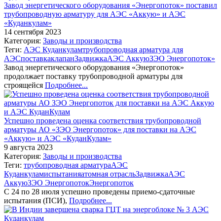
Завод энергетического оборудования «Энергопоток» поставил
трубопроводную арматуру для АЭС «Аккую» и АЭС
«Куданкулам»
14 сентября 2023
Категория:
Заводы и производства
Теги:
АЭС Куданкулам
трубопроводная арматура для
АЭС
поставка
клапан
Задвижка
АЭС Аккую
ЗЭО Энергопоток»
Завод энергетического оборудования «Энергопоток»
продолжает поставку трубопроводной арматуры для
строящейся
Подробнее...
Успешно проведена оценка соответствия трубопроводной
арматуры АО «ЗЭО Энергопоток» для поставки на АЭС
«Аккую» и АЭС «КуданКулам»
9 августа 2023
Категория:
Заводы и производства
Теги:
трубопроводная арматура
АЭС
Куданкулам
испытания
атомная отрасль
Задвижка
АЭС
Аккую
ЗЭО Энергопоток
Энергопоток
С 24 по 28 июля успешно проведены приемо-сдаточные
испытания (ПСИ),
Подробнее...