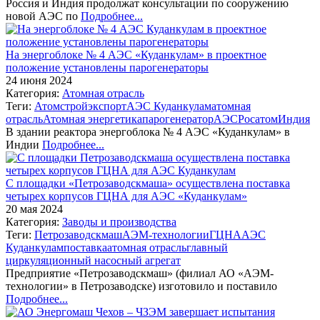
Россия и Индия продолжат консультации по сооружению
новой АЭС по
Подробнее...
На энергоблоке № 4 АЭС «Куданкулам» в проектное
положение установлены парогенераторы
24 июня 2024
Категория:
Атомная отрасль
Теги:
Атомстройэкспорт
АЭС Куданкулам
атомная
отрасль
Атомная энергетика
парогенератор
АЭС
Росатом
Индия
В здании реактора энергоблока № 4 АЭС «Куданкулам» в
Индии
Подробнее...
С площадки «Петрозаводскмаша» осуществлена поставка
четырех корпусов ГЦНА для АЭС «Куданкулам»
20 мая 2024
Категория:
Заводы и производства
Теги:
Петрозаводскмаш
АЭМ-технологии
ГЦНА
АЭС
Куданкулам
поставка
атомная отрасль
главный
циркуляционный насосный агрегат
Предприятие «Петрозаводскмаш» (филиал АО «АЭМ-
технологии» в Петрозаводске) изготовило и поставило
Подробнее...