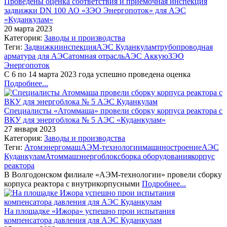
Проведены оценка соответствия и приемочная инспекция
задвижки DN 100 АО «ЗЭО Энергопоток» для АЭС
«Куданкулам»
20 марта 2023
Категория:
Заводы и производства
Теги:
Задвижки
инспекция
АЭС Куданкулам
трубопроводная
арматура для АЭС
атомная отрасль
АЭС Аккую
ЗЭО
Энергопоток
С 6 по 14 марта 2023 года успешно проведена оценка
Подробнее...
Специалисты «Атоммаша» провели сборку корпуса реактора с
ВКУ для энергоблока № 5 АЭС «Куданкулам»
27 января 2023
Категория:
Заводы и производства
Теги:
Атомэнергомаш
АЭМ-технологии
машиностроение
АЭС
Куданкулам
Атоммаш
энергоблок
сборка оборудования
корпус
реактора
В Волгодонском филиале «АЭМ-технологии» провели сборку
корпуса реактора с внутрикорпусными
Подробнее...
На площадке «Ижора» успешно прои испытания
компенсатора давления для АЭС Куданкулам