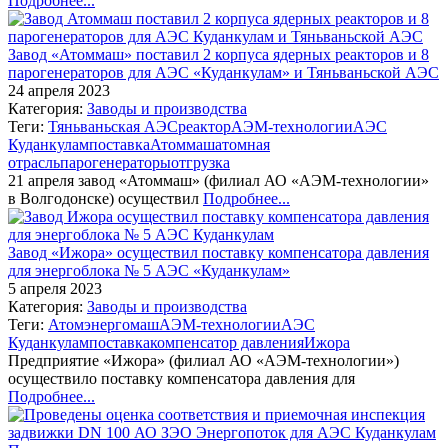
Подробнее...
Завод «Атоммаш» поставил 2 корпуса ядерных реакторов и 8
парогенераторов для АЭС «Куданкулам» и Тяньваньской АЭС
24 апреля 2023
Категория:
Заводы и производства
Теги:
Тяньваньская АЭС
реактор
АЭМ-технологии
АЭС
Куданкулам
поставка
Атоммаш
атомная
отрасль
парогенераторы
отгрузка
21 апреля завод «Атоммаш» (филиал АО «АЭМ-технологии»
в Волгодонске) осуществил
Подробнее...
Завод «Ижора» осуществил поставку компенсатора давления
для энергоблока № 5 АЭС «Куданкулам»
5 апреля 2023
Категория:
Заводы и производства
Теги:
Атомэнергомаш
АЭМ-технологии
АЭС
Куданкулам
поставка
компенсатор давления
Ижора
Предприятие «Ижора» (филиал АО «АЭМ-технологии»)
осуществило поставку компенсатора давления для
Подробнее...