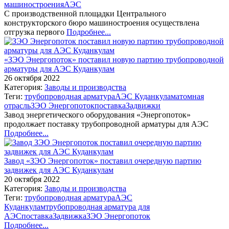
машиностроения
АЭС
С производственной площадки Центрального
конструкторского бюро машиностроения осуществлена
отгрузка первого
Подробнее...
«ЗЭО Энергопоток» поставил новую партию трубопроводной
арматуры для АЭС Куданкулам
26 октября 2022
Категория:
Заводы и производства
Теги:
трубопроводная арматура
АЭС Куданкулам
атомная
отрасль
ЗЭО Энергопоток
поставка
Задвижки
Завод энергетического оборудования «Энергопоток»
продолжает поставку трубопроводной арматуры для АЭС
Подробнее...
Завод «ЗЭО Энергопоток» поставил очередную партию
задвижек для АЭС Куданкулам
20 октября 2022
Категория:
Заводы и производства
Теги:
трубопроводная арматура
АЭС
Куданкулам
трубопроводная арматура для
АЭС
поставка
Задвижка
ЗЭО Энергопоток
Подробнее...