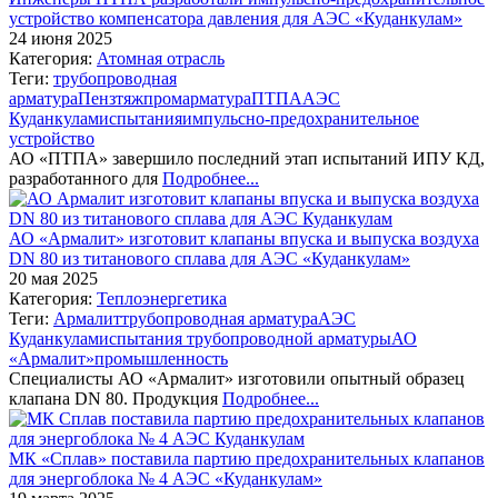
устройство компенсатора давления для АЭС «Куданкулам»
24 июня 2025
Категория:
Атомная отрасль
Теги:
трубопроводная
арматура
Пензтяжпромарматура
ПТПА
АЭС
Куданкулам
испытания
импульсно-предохранительное
устройство
АО «ПТПА» завершило последний этап испытаний ИПУ КД,
разработанного для
Подробнее...
АО «Армалит» изготовит клапаны впуска и выпуска воздуха
DN 80 из титанового сплава для АЭС «Куданкулам»
20 мая 2025
Категория:
Теплоэнергетика
Теги:
Армалит
трубопроводная арматура
АЭС
Куданкулам
испытания трубопроводной арматуры
АО
«Армалит»
промышленность
Специалисты АО «Армалит» изготовили опытный образец
клапана DN 80. Продукция
Подробнее...
МК «Сплав» поставила партию предохранительных клапанов
для энергоблока № 4 АЭС «Куданкулам»