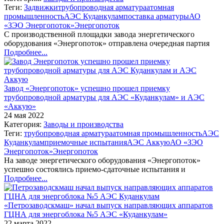
Теги:
Задвижки
трубопроводная арматура
атомная
промышленность
АЭС Куданкулам
поставка арматуры
АО
«ЗЭО Энергопоток»
Энергопоток
С производственной площадки завода энергетического
оборудования «Энергопоток» отправлена очередная партия
Подробнее...
Завод «Энергопоток» успешно прошел приемку
трубопроводной арматуры для АЭС «Куданкулам» и АЭС
«Аккую»
24 мая 2022
Категория:
Заводы и производства
Теги:
трубопроводная арматура
атомная промышленность
АЭС
Куданкулам
приемочные испытания
АЭС Аккую
АО «ЗЭО
Энергопоток»
Энергопоток
На заводе энергетического оборудования «Энергопоток»
успешно состоялись приемо-сдаточные испытания и
Подробнее...
«Петрозаводскмаш» начал выпуск направляющих аппаратов
ГЦНА для энергоблока №5 АЭС «Куданкулам»
22 марта 2022