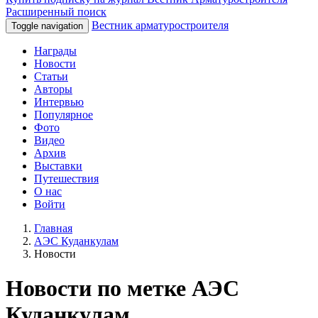
Расширенный поиск
Вестник арматуростроителя
Toggle navigation
Награды
Новости
Статьи
Авторы
Интервью
Популярное
Фото
Видео
Архив
Выставки
Путешествия
О нас
Войти
Главная
АЭС Куданкулам
Новости
Новости по метке АЭС
Куданкулам