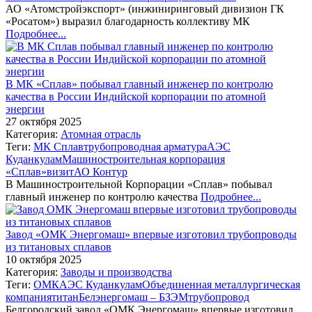
АО «Атомстройэкспорт» (инжиниринговый дивизион ГК
«Росатом») выразил благодарность коллективу МК
Подробнее...
В МК «Сплав» побывал главный инженер по контролю
качества в России Индийской корпорации по атомной
энергии
27 октября 2025
Категория:
Атомная отрасль
Теги:
МК Сплав
трубопроводная арматура
АЭС
Куданкулам
Машиностроительная корпорация
«Сплав»
визит
АО Контур
В Машиностроительной Корпорации «Сплав» побывал
главный инженер по контролю качества
Подробнее...
Завод «ОМК Энергомаш» впервые изготовил трубопроводы
из титановых сплавов
10 октября 2025
Категория:
Заводы и производства
Теги:
ОМК
АЭС Куданкулам
Объединенная металлургическая
компания
титан
Белэнергомаш – БЗЭМ
трубопровод
Белгородский завод «ОМК Энергомаш» впервые изготовил