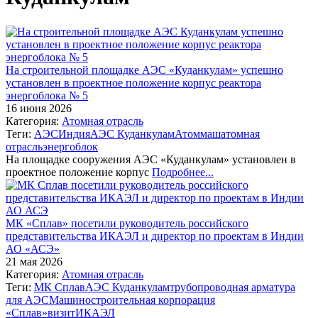
На строительной площадке АЭС «Куданкулам» успешно
установлен в проектное положение корпус реактора
энергоблока № 5
16 июня 2026
Категория:
Атомная отрасль
Теги:
АЭС
Индия
АЭС Куданкулам
Атоммаш
атомная
отрасль
энергоблок
На площадке сооружения АЭС «Куданкулам» установлен в
проектное положение корпус
Подробнее...
МК «Сплав» посетили руководитель российского
представительства ИКАЭЛ и директор по проектам в Индии
АО «АСЭ»
21 мая 2026
Категория:
Атомная отрасль
Теги:
МК Сплав
АЭС Куданкулам
трубопроводная арматура
для АЭС
Машиностроительная корпорация
«Сплав»
визит
ИКАЭЛ