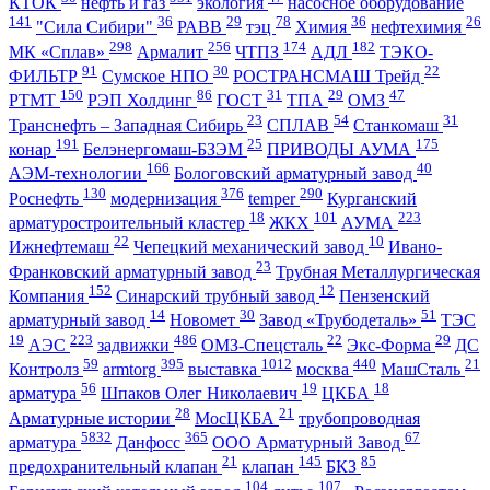
КТОК
нефть и газ
экология
насосное оборудование
141
36
29
78
36
26
"Сила Сибири"
РАВВ
тэц
Химия
нефтехимия
298
256
174
182
МК «Сплав»
Армалит
ЧТПЗ
АДЛ
ТЭКО-
91
30
22
ФИЛЬТР
Сумское НПО
РОСТРАНСМАШ Трейд
150
86
31
29
47
РТМТ
РЭП Холдинг
ГОСТ
ТПА
ОМЗ
23
54
31
Транснефть – Западная Сибирь
СПЛАВ
Станкомаш
191
25
175
конар
Белэнергомаш-БЗЭМ
ПРИВОДЫ АУМА
166
40
АЭМ-технологии
Бологовский арматурный завод
130
376
290
Роснефть
модернизация
temper
Курганский
18
101
223
арматуростроительный кластер
ЖКХ
АУМА
22
10
Ижнефтемаш
Чепецкий механический завод
Ивано-
23
Франковский арматурный завод
Трубная Металлургическая
152
12
Компания
Синарский трубный завод
Пензенский
14
30
51
арматурный завод
Новомет
Завод «Трубодеталь»
ТЭС
19
223
486
22
29
АЭС
задвижки
ОМЗ-Спецсталь
Экс-Форма
ДС
59
395
1012
440
21
Контролз
armtorg
выставка
москва
МашСталь
56
19
18
арматура
Шпаков Олег Николаевич
ЦКБА
28
21
Арматурные истории
МосЦКБА
трубопроводная
5832
365
67
арматура
Данфосс
ООО Арматурный Завод
21
145
85
предохранительный клапан
клапан
БКЗ
104
107