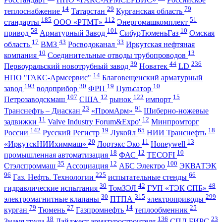
14
29
79
теплоснабжение
Татарстан
Курганская область
185
112
51
стандарты
ООО «РТМТ»
Энергомашкомплект
58
101
10
привод
Арматурный Завод
СибурТюменьГаз
Омская
17
43
33
область
ВМЗ
Росводоканал
Иркутская нефтяная
10
13
компания
Соединительные отводы трубопроводов
39
44
236
Первоуральский новотрубный завод
Новатек
LD
14
НПО "ГАКС-Армсервис"
Благовещенский арматурный
193
30
19
10
завод
водоприбор
ФРП
Пульсатор
107
12
122
15
Петрозаводскмаш
США
рынок
импорт
23
91
Транснефть – Диаскан
«ПромАрм»
Шиберно-ножевые
11
12
задвижки
Valve Industry Forum&Expo'
Минпромторг
142
19
65
18
России
Русский Регистр
Лукойл
НИИ Транснефть
20
11
13
«ИркутскНИИхиммаш»
Лортэкс Эко
Honeywell
18
12
10
промышленная автоматизация
ФАС
TECOFI
35
12
100
Стэлспроммаш
Ассоциация
АБС Электро
ЭКВАТЭК
96
225
66
Газ. Нефть. Технологии
испытательные стенды
30
42
48
гидравлические испытания
ТомЗЭЛ
ГУП «ТЭК СПБ»
30
315
299
электромагнитные клапаны
ПТПА
электроприводы
79
27
14
25
курган
Тюмень
Газпромнефть
теплообменник
18
136
23
Знамя труда
Дайджест арматуростроителя
СПД БИРС