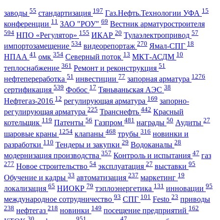
55
197
15
заводы
стандартизация
Газ.Нефть.Технологии УФА
11
69
конференции
ЗАО "РОУ"
Вестник арматуростроителя
594
155
20
57
НПО «Регулятор»
ИКАР
Тулаэлектропривод
534
270
18
импортозамещение
видеорепортаж
Ямал-СПГ
41
354
13
10
НПАА
омк
Северный поток
МКТ-АСДМ
361
51
теплоснабжение
Ремонт и реконструкция
51
77
1276
нефтепереработка
инвестиции
запорная арматура
539
17
38
сертификация
Фобос
Тяньваньская АЭС
12
169
Нефтегаз-2016
регулирующая арматура
запорно-
225
442
регулирующая арматура
Транснефть
Красный
119
56
481
50
27
котельщик
Патенты
Газпром
награды
Аудиты
1254
468
316
шаровые краны
клапаны
трубы
новинки и
110
29
28
разработки
Тендеры и закупки
Водоканалы
357
47
модернизация производства
Контроль и испытания
газ
277
54
27
95
Новое строительство
эксплуатация
выставки
33
237
19
Обучение и кадры
автоматизация
маркетинг
65
79
131
95
локализация
НИОКР
тэплоэнергетика
инновации
93
101
23
международное сотрудничество
СПГ
Festo
приводы
238
218
149
162
нефтегаз
новинки
посещение предприятий
30
951
47