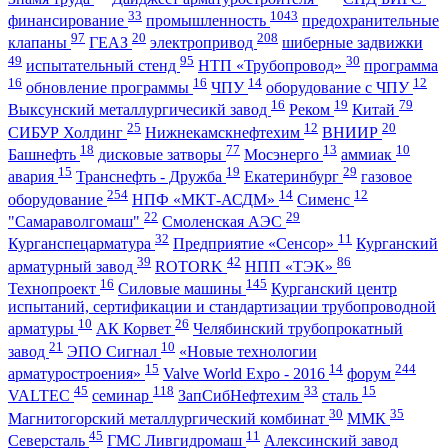
33
1043
финансирование
промышленность
предохранительные
97
20
208
клапаны
ГЕАЗ
электропривод
шиберные задвижки
49
95
30
испытательный стенд
НТП «Трубопровод»
программа
16
16
14
12
обновление программы
ЧПУ
оборудование с ЧПУ
16
19
79
Выксунский металлургичесикй завод
Реком
Китай
25
12
20
СИБУР Холдинг
Нижнекамскнефтехим
ВНИИР
18
77
13
10
Башнефть
дисковые затворы
Мосэнерго
аммиак
15
19
29
авария
Транснефть - Дружба
Екатеринбург
газовое
254
14
12
оборудование
НПФ «МКТ-АСДМ»
Сименс
22
29
"Самараволгомаш"
Смоленская АЭС
32
11
Курганспецарматура
Предприятие «Сенсор»
Курганский
39
42
86
арматурный завод
ROTORK
НПП «ТЭК»
16
145
Технопроект
Силовые машины
Курганский центр
испытаний, сертификации и стандартизации трубопроводной
10
26
арматуры
АК Корвет
Челябинский трубопрокатный
21
10
завод
ЭПО Сигнал
«Новые технологии
15
14
244
арматуростроения»
Valve World Expo - 2016
форум
45
118
33
15
VALTEC
семинар
ЗапСибНефтехим
сталь
30
35
Магнитогорский металлургический комбинат
ММК
45
11
Северсталь
ГМС Ливгидромаш
Алексинский завод