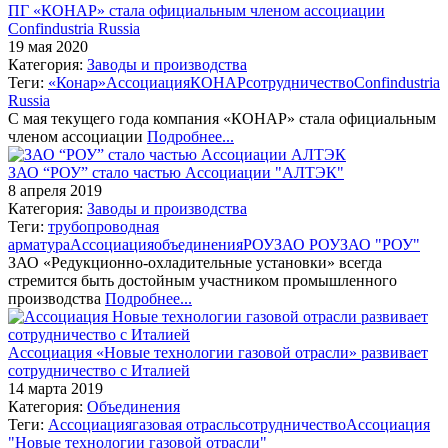
ПГ «КОНАР» стала официальным членом ассоциации
Confindustria Russia
19 мая 2020
Категория:
Заводы и производства
Теги:
«Конар»
Ассоциация
КОНАР
сотрудничество
Confindustria
Russia
С мая текущего года компания «КОНАР» стала официальным
членом ассоциации
Подробнее...
ЗАО “РОУ” стало частью Ассоциации "АЛТЭК"
8 апреля 2019
Категория:
Заводы и производства
Теги:
трубопроводная
арматура
Ассоциация
объединения
РОУ
ЗАО РОУ
ЗАО "РОУ"
ЗАО «Редукционно-охладительные установки» всегда
стремится быть достойным участником промышленного
производства
Подробнее...
Ассоциация «Новые технологии газовой отрасли» развивает
сотрудничество с Италией
14 марта 2019
Категория:
Объединения
Теги:
Ассоциация
газовая отрасль
сотрудничество
Ассоциация
"Новые технологии газовой отрасли"