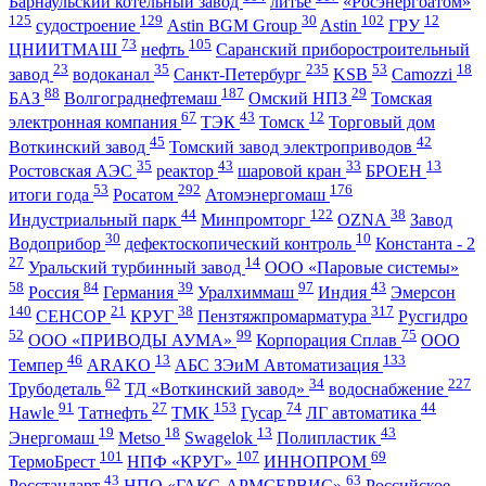
Барнаульский котельный завод
литье
«Росэнергоатом»
125
129
30
102
12
судостроение
Astin BGM Group
Astin
ГРУ
73
105
ЦНИИТМАШ
нефть
Саранский приборостроительный
23
35
235
53
18
завод
водоканал
Санкт-Петербург
KSB
Camozzi
88
187
29
БАЗ
Волгограднефтемаш
Омский НПЗ
Томская
67
43
12
электронная компания
ТЭК
Томск
Торговый дом
45
42
Воткинский завод
Томский завод электроприводов
35
43
33
13
Ростовская АЭС
реактор
шаровой кран
БРОЕН
53
292
176
итоги года
Росатом
Атомэнергомаш
44
122
38
Индустриальный парк
Минпромторг
OZNA
Завод
30
10
Водоприбор
дефектоскопический контроль
Константа - 2
27
14
Уральский турбинный завод
ООО «Паровые системы»
58
84
39
97
43
Россия
Германия
Уралхиммаш
Индия
Эмерсон
140
21
38
317
СЕНСОР
КРУГ
Пензтяжпромарматура
Русгидро
52
99
75
ООО «ПРИВОДЫ АУМА»
Корпорация Сплав
ООО
46
13
133
Темпер
ARAKO
АБС ЗЭиМ Автоматизация
62
34
227
Трубодеталь
ТД «Воткинский завод»
водоснабжение
91
27
153
74
44
Hawle
Татнефть
ТМК
Гусар
ЛГ автоматика
19
18
13
43
Энергомаш
Metso
Swagelok
Полипластик
101
107
69
ТермоБрест
НПФ «КРУГ»
ИННОПРОМ
43
63
Росстандарт
НПО «ГАКС-АРМСЕРВИС»
Российское