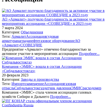
АО «Армалит» получило благодарность за активное участие в
мероприятиях ассоциации «СОЗВЕЗДИЕ» в 2023 году
7 марта 2024
Категория:
Объединения
Теги:
Армалит
Ассоциация
судовая
арматура
награда
нефтегазовое оборудование
АО
«Армалит»
СОЗВЕЗДИЕ
Предприятие «Армалит» отмечено благодарностью за
активное участие в мероприятиях ассоциации
Подробнее...
Компания «ЭМИС» вошла в состав Ассоциации
«Сибдальвостокгаз»
20 февраля 2023
Категория:
Заводы и производства
Теги:
Импортозамещение
Ассоциация
газовая
отрасль
Сибдальвостокгаз
датчик давления
ЭМИС
расходомер
Компания «ЭМИС» стала членом ассоциации газовых
хозяйств Сибири и Дальнего
Подробнее...