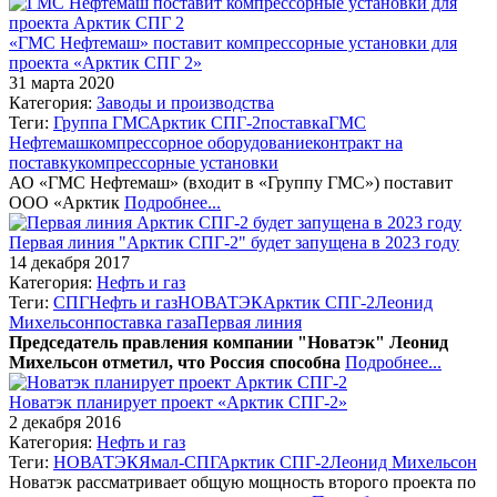
«ГМС Нефтемаш» поставит компрессорные установки для
проекта «Арктик СПГ 2»
31 марта 2020
Категория:
Заводы и производства
Теги:
Группа ГМС
Арктик СПГ-2
поставка
ГМС
Нефтемаш
компрессорное оборудование
контракт на
поставку
компрессорные установки
АО «ГМС Нефтемаш» (входит в «Группу ГМС») поставит
ООО «Арктик
Подробнее...
Первая линия "Арктик СПГ-2" будет запущена в 2023 году
14 декабря 2017
Категория:
Нефть и газ
Теги:
СПГ
Нефть и газ
НОВАТЭК
Арктик СПГ-2
Леонид
Михельсон
поставка газа
Первая линия
Председатель правления компании "Новатэк" Леонид
Михельсон отметил, что Россия способна
Подробнее...
Новатэк планирует проект «Арктик СПГ-2»
2 декабря 2016
Категория:
Нефть и газ
Теги:
НОВАТЭК
Ямал-СПГ
Арктик СПГ-2
Леонид Михельсон
Новатэк рассматривает общую мощность второго проекта по