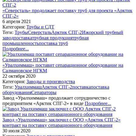
«Северсталь» продолжает поставку труб для проекта «Арктик
СПГ-2»
6 апреля 2021
Категория:
Трубы и СДТ
Теги:
Трубы
Северсталь
Арктик СПГ-2
Ижорский трубный
завод
поставка
трубная продукция
трубная
промышленность
поставка труб
Подробнее...
«Уралхиммаш» поставит сепарационное оборудование на
Салмановское НГКМ
22 октября 2020
Категория:
Заводы и производства
Теги:
Уралхиммаш
Арктик СПГ-2
поставка
поставка
оборудования
Сепараторы
Завод «Уралхиммаш» продолжает сотрудничество с
предприятием «Арктик СПГ-2» в виде
Подробнее...
Завод «Уралхиммаш» заключил с ООО «Арктик СПГ-2»
контракт на поставку сепарационного оборудования
30 июля 2020