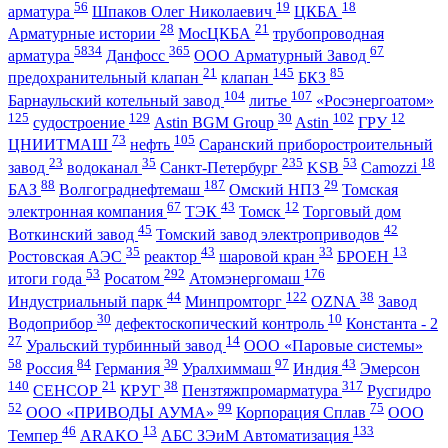
56
19
18
арматура
Шпаков Олег Николаевич
ЦКБА
28
21
Арматурные истории
МосЦКБА
трубопроводная
5834
365
67
арматура
Данфосс
ООО Арматурный Завод
21
145
85
предохранительный клапан
клапан
БКЗ
104
107
Барнаульский котельный завод
литье
«Росэнергоатом»
125
129
30
102
12
судостроение
Astin BGM Group
Astin
ГРУ
73
105
ЦНИИТМАШ
нефть
Саранский приборостроительный
23
35
235
53
18
завод
водоканал
Санкт-Петербург
KSB
Camozzi
88
187
29
БАЗ
Волгограднефтемаш
Омский НПЗ
Томская
67
43
12
электронная компания
ТЭК
Томск
Торговый дом
45
42
Воткинский завод
Томский завод электроприводов
35
43
33
13
Ростовская АЭС
реактор
шаровой кран
БРОЕН
53
292
176
итоги года
Росатом
Атомэнергомаш
44
122
38
Индустриальный парк
Минпромторг
OZNA
Завод
30
10
Водоприбор
дефектоскопический контроль
Константа - 2
27
14
Уральский турбинный завод
ООО «Паровые системы»
58
84
39
97
43
Россия
Германия
Уралхиммаш
Индия
Эмерсон
140
21
38
317
СЕНСОР
КРУГ
Пензтяжпромарматура
Русгидро
52
99
75
ООО «ПРИВОДЫ АУМА»
Корпорация Сплав
ООО
46
13
133
Темпер
ARAKO
АБС ЗЭиМ Автоматизация