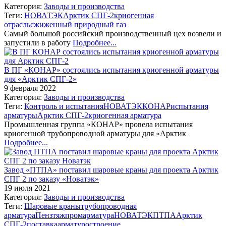
Категория:
Заводы и производства
Теги:
НОВАТЭК
Арктик СПГ-2
криогенная
отрасль
сжиженный природный газ
Самый большой российский производственный цех возвели и
запустили в работу
Подробнее...
В ПГ «КОНАР» состоялись испытания криогенной арматуры
для «Арктик СПГ-2»
9 февраля 2022
Категория:
Заводы и производства
Теги:
Контроль и испытания
НОВАТЭК
КОНАР
испытания
арматуры
Арктик СПГ-2
криогенная арматура
Промышленная группа «КОНАР» провела испытания
криогенной трубопроводной арматуры для «Арктик
Подробнее...
Завод «ПТПА» поставил шаровые краны для проекта Арктик
СПГ 2 по заказу «Новатэк»
19 июля 2021
Категория:
Заводы и производства
Теги:
Шаровые краны
трубопроводная
арматура
Пензтяжпромарматура
НОВАТЭК
ПТПА
Арктик
СПГ-2
поставка
арматуростроение