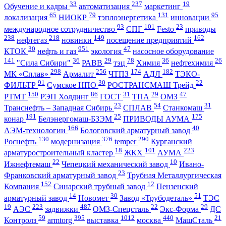
33
237
19
Обучение и кадры
автоматизация
маркетинг
65
79
131
95
локализация
НИОКР
тэплоэнергетика
инновации
93
101
23
международное сотрудничество
СПГ
Festo
приводы
238
218
149
162
нефтегаз
новинки
посещение предприятий
30
951
47
КТОК
нефть и газ
экология
насосное оборудование
141
36
29
78
36
26
"Сила Сибири"
РАВВ
тэц
Химия
нефтехимия
298
256
174
182
МК «Сплав»
Армалит
ЧТПЗ
АДЛ
ТЭКО-
91
30
22
ФИЛЬТР
Сумское НПО
РОСТРАНСМАШ Трейд
150
86
31
29
47
РТМТ
РЭП Холдинг
ГОСТ
ТПА
ОМЗ
23
54
31
Транснефть – Западная Сибирь
СПЛАВ
Станкомаш
191
25
175
конар
Белэнергомаш-БЗЭМ
ПРИВОДЫ АУМА
166
40
АЭМ-технологии
Бологовский арматурный завод
130
376
290
Роснефть
модернизация
temper
Курганский
18
101
223
арматуростроительный кластер
ЖКХ
АУМА
22
10
Ижнефтемаш
Чепецкий механический завод
Ивано-
23
Франковский арматурный завод
Трубная Металлургическая
152
12
Компания
Синарский трубный завод
Пензенский
14
30
51
арматурный завод
Новомет
Завод «Трубодеталь»
ТЭС
19
223
487
22
29
АЭС
задвижки
ОМЗ-Спецсталь
Экс-Форма
ДС
59
395
1012
440
21
Контролз
armtorg
выставка
москва
МашСталь