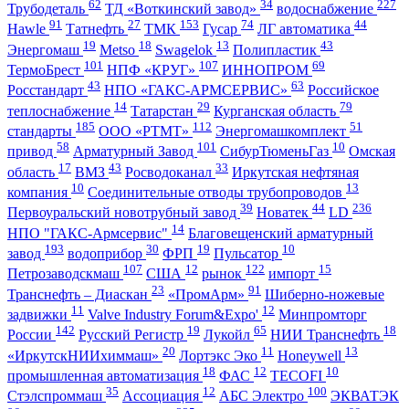
62
34
227
Трубодеталь
ТД «Воткинский завод»
водоснабжение
91
27
153
74
44
Hawle
Татнефть
ТМК
Гусар
ЛГ автоматика
19
18
13
43
Энергомаш
Metso
Swagelok
Полипластик
101
107
69
ТермоБрест
НПФ «КРУГ»
ИННОПРОМ
43
63
Росстандарт
НПО «ГАКС-АРМСЕРВИС»
Российское
14
29
79
теплоснабжение
Татарстан
Курганская область
185
112
51
стандарты
ООО «РТМТ»
Энергомашкомплект
58
101
10
привод
Арматурный Завод
СибурТюменьГаз
Омская
17
43
33
область
ВМЗ
Росводоканал
Иркутская нефтяная
10
13
компания
Соединительные отводы трубопроводов
39
44
236
Первоуральский новотрубный завод
Новатек
LD
14
НПО "ГАКС-Армсервис"
Благовещенский арматурный
193
30
19
10
завод
водоприбор
ФРП
Пульсатор
107
12
122
15
Петрозаводскмаш
США
рынок
импорт
23
91
Транснефть – Диаскан
«ПромАрм»
Шиберно-ножевые
11
12
задвижки
Valve Industry Forum&Expo'
Минпромторг
142
19
65
18
России
Русский Регистр
Лукойл
НИИ Транснефть
20
11
13
«ИркутскНИИхиммаш»
Лортэкс Эко
Honeywell
18
12
10
промышленная автоматизация
ФАС
TECOFI
35
12
100
Стэлспроммаш
Ассоциация
АБС Электро
ЭКВАТЭК