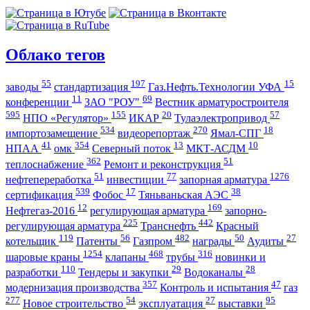
Облако тегов
55
197
15
заводы
стандартизация
Газ.Нефть.Технологии УФА
11
69
конференции
ЗАО "РОУ"
Вестник арматуростроителя
595
155
20
57
НПО «Регулятор»
ИКАР
Тулаэлектропривод
534
270
18
импортозамещение
видеорепортаж
Ямал-СПГ
41
354
13
10
НПАА
омк
Северный поток
МКТ-АСДМ
362
51
теплоснабжение
Ремонт и реконструкция
51
77
1276
нефтепереработка
инвестиции
запорная арматура
539
17
38
сертификация
Фобос
Тяньваньская АЭС
12
169
Нефтегаз-2016
регулирующая арматура
запорно-
225
442
регулирующая арматура
Транснефть
Красный
119
56
482
50
27
котельщик
Патенты
Газпром
награды
Аудиты
1254
468
316
шаровые краны
клапаны
трубы
новинки и
110
29
28
разработки
Тендеры и закупки
Водоканалы
357
47
модернизация производства
Контроль и испытания
газ
277
54
27
95
Новое строительство
эксплуатация
выставки