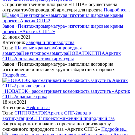
С производственной площадки «ПТПА» осуществлена
отгрузка трубопроводной арматуры для проекта
Подробнее...
Завод «Пензтяжпромарматура» изготовил шаровые краны
проекта «Арктик СПГ-2»
21 июня 2021
Категория:
Заводы и производства
Теги:
Шаровые краны
трубопроводная
арматура
Пензтяжпромарматура
НОВАТЭК
ПТПА
Арктик
СПГ-2
поставка
поставка арматуры
Завод «Пензтяжпромарматура» выполнил договор на
изготовление и поставку крупногабаритных шаровых
Подробнее...
«НОВАТЭК» рассматривает возможность запустить «Арктик
СПГ-2» раньше срока
18 мая 2021
Категория:
Нефть и газ
Теги:
СПГ
НОВАТЭК
Арктик СПГ-2
ввод в
эксплуатацию
СПГ-проект
сжиженный природный газ
Запуск крупнотоннажного проекта по производству
сжиженного природного газа «Арктик СПГ-2»
Подробнее...