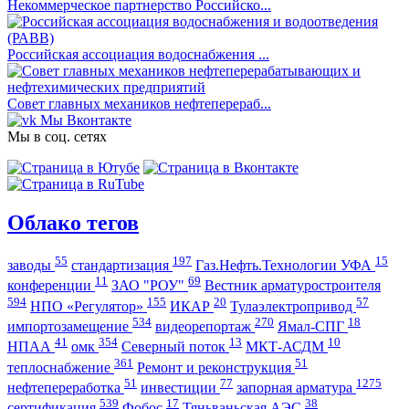
Некоммерческое партнерство Российско...
Российская ассоциация водоснабжения ...
Совет главных механиков нефтеперераб...
Мы Вконтакте
Мы в соц. сетях
Облако тегов
55
197
15
заводы
стандартизация
Газ.Нефть.Технологии УФА
11
69
конференции
ЗАО "РОУ"
Вестник арматуростроителя
594
155
20
57
НПО «Регулятор»
ИКАР
Тулаэлектропривод
534
270
18
импортозамещение
видеорепортаж
Ямал-СПГ
41
354
13
10
НПАА
омк
Северный поток
МКТ-АСДМ
361
51
теплоснабжение
Ремонт и реконструкция
51
77
1275
нефтепереработка
инвестиции
запорная арматура
539
17
38
сертификация
Фобос
Тяньваньская АЭС