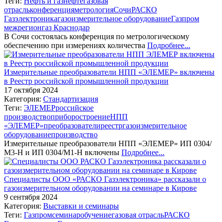
Теги:
Нефть и газ
нефтегазовая
отрасль
конференция
метрология
Сочи
РАСКО
Газэлектроника
газоизмерительное оборудование
Газпром
межрегионгаз Краснодар
В Сочи состоялась конференция по метрологическому
обеспечению при измерениях количества
Подробнее...
Измерительные преобразователи НПП «ЭЛЕМЕР» включены
в Реестр российской промышленной продукции
17 октября 2024
Категория:
Стандартизация
Теги:
ЭЛЕМЕР
российское
производство
приборостроение
НПП
«ЭЛЕМЕР»
преобразователи
реестр
газоизмерительное
оборудование
производство
Измерительные преобразователи НПП «ЭЛЕМЕР» ИП 0304/
М3-Н и ИП 0304/М1-Н включены
Подробнее...
Специалисты ООО «РАСКО Газэлектроника» рассказали о
газоизмерительном оборудовании на семинаре в Кирове
9 сентября 2024
Категория:
Выставки и семинары
Теги:
Газпром
семинар
обучение
газовая отрасль
РАСКО