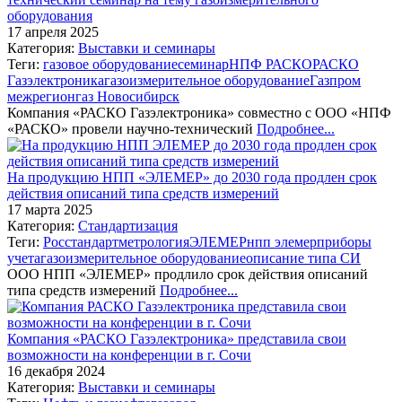
оборудования
17 апреля 2025
Категория:
Выставки и семинары
Теги:
газовое оборудование
семинар
НПФ РАСКО
РАСКО
Газэлектроника
газоизмерительное оборудование
Газпром
межрегионгаз Новосибирск
Компания «РАСКО Газэлектроника» совместно с ООО «НПФ
«РАСКО» провели научно-технический
Подробнее...
На продукцию НПП «ЭЛЕМЕР» до 2030 года продлен срок
действия описаний типа средств измерений
17 марта 2025
Категория:
Стандартизация
Теги:
Росстандарт
метрология
ЭЛЕМЕР
нпп элемер
приборы
учета
газоизмерительное оборудование
описание типа СИ
ООО НПП «ЭЛЕМЕР» продлило срок действия описаний
типа средств измерений
Подробнее...
Компания «РАСКО Газэлектроника» представила свои
возможности на конференции в г. Сочи
16 декабря 2024
Категория:
Выставки и семинары