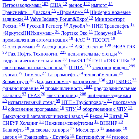
107
12
122
15
Петрозаводскмаш
США
рынок
импорт
23
91
Транснефть – Диаскан
«ПромАрм»
Шиберно-ножевые
11
12
задвижки
Valve Industry Forum&Expo'
Минпромторг
142
19
65
18
России
Русский Регистр
Лукойл
НИИ Транснефть
20
11
13
«ИркутскНИИхиммаш»
Лортэкс Эко
Honeywell
18
12
10
промышленная автоматизация
ФАС
TECOFI
35
12
100
Стэлспроммаш
Ассоциация
АБС Электро
ЭКВАТЭК
96
225
66
Газ. Нефть. Технологии
испытательные стенды
30
42
48
гидравлические испытания
ТомЗЭЛ
ГУП «ТЭК СПБ»
30
315
299
электромагнитные клапаны
ПТПА
электроприводы
79
27
14
25
курган
Тюмень
Газпромнефть
теплообменник
18
136
23
Знамя труда
Дайджест арматуростроителя
СПД БИРС
33
1043
финансирование
промышленность
предохранительные
97
20
208
клапаны
ГЕАЗ
электропривод
шиберные задвижки
49
95
30
испытательный стенд
НТП «Трубопровод»
программа
16
16
14
12
обновление программы
ЧПУ
оборудование с ЧПУ
16
19
79
Выксунский металлургичесикй завод
Реком
Китай
25
12
20
СИБУР Холдинг
Нижнекамскнефтехим
ВНИИР
18
77
13
10
Башнефть
дисковые затворы
Мосэнерго
аммиак
15
19
29
авария
Транснефть - Дружба
Екатеринбург
газовое