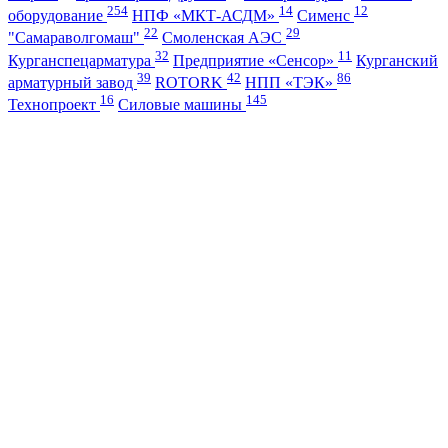
254
14
12
оборудование
НПФ «МКТ-АСДМ»
Сименс
22
29
"Самараволгомаш"
Смоленская АЭС
32
11
Курганспецарматура
Предприятие «Сенсор»
Курганский
39
42
86
арматурный завод
ROTORK
НПП «ТЭК»
16
145
Технопроект
Силовые машины