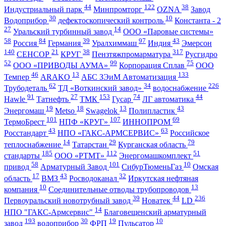
44
122
38
Индустриальный парк
Минпромторг
OZNA
Завод
30
10
Водоприбор
дефектоскопический контроль
Константа - 2
27
14
Уральский турбинный завод
ООО «Паровые системы»
58
84
39
97
43
Россия
Германия
Уралхиммаш
Индия
Эмерсон
140
21
38
317
СЕНСОР
КРУГ
Пензтяжпромарматура
Русгидро
52
99
75
ООО «ПРИВОДЫ АУМА»
Корпорация Сплав
ООО
46
13
133
Темпер
ARAKO
АБС ЗЭиМ Автоматизация
62
34
226
Трубодеталь
ТД «Воткинский завод»
водоснабжение
91
27
153
74
44
Hawle
Татнефть
ТМК
Гусар
ЛГ автоматика
19
18
13
43
Энергомаш
Metso
Swagelok
Полипластик
101
107
69
ТермоБрест
НПФ «КРУГ»
ИННОПРОМ
43
63
Росстандарт
НПО «ГАКС-АРМСЕРВИС»
Российское
14
29
79
теплоснабжение
Татарстан
Курганская область
185
112
51
стандарты
ООО «РТМТ»
Энергомашкомплект
58
101
10
привод
Арматурный Завод
СибурТюменьГаз
Омская
17
43
32
область
ВМЗ
Росводоканал
Иркутская нефтяная
10
13
компания
Соединительные отводы трубопроводов
39
44
236
Первоуральский новотрубный завод
Новатек
LD
14
НПО "ГАКС-Армсервис"
Благовещенский арматурный
193
30
19
10
завод
водоприбор
ФРП
Пульсатор