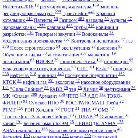
12
169
Нефтегаз-2016
регулирующая арматура
запорно-
225
441
регулирующая арматура
Транснефть
Красный
119
56
481
50
27
котельщик
Патенты
Газпром
награды
Аудиты
1253
468
316
шаровые краны
клапаны
трубы
новинки и
110
29
28
разработки
Тендеры и закупки
Водоканалы
357
47
модернизация производства
Контроль и испытания
газ
276
54
27
95
Новое строительство
эксплуатация
выставки
33
237
19
Обучение и кадры
автоматизация
маркетинг
65
79
131
95
локализация
НИОКР
тэплоэнергетика
инновации
93
101
23
международное сотрудничество
СПГ
Festo
приводы
238
218
149
162
нефтегаз
новинки
посещение предприятий
30
951
47
КТОК
нефть и газ
экология
насосное оборудование
141
36
29
78
36
26
"Сила Сибири"
РАВВ
тэц
Химия
нефтехимия
298
256
174
182
МК «Сплав»
Армалит
ЧТПЗ
АДЛ
ТЭКО-
91
30
22
ФИЛЬТР
Сумское НПО
РОСТРАНСМАШ Трейд
150
86
31
29
47
РТМТ
РЭП Холдинг
ГОСТ
ТПА
ОМЗ
23
54
31
Транснефть – Западная Сибирь
СПЛАВ
Станкомаш
191
25
175
конар
Белэнергомаш-БЗЭМ
ПРИВОДЫ АУМА
166
40
АЭМ-технологии
Бологовский арматурный завод
130
376
290
Роснефть
модернизация
temper
Курганский