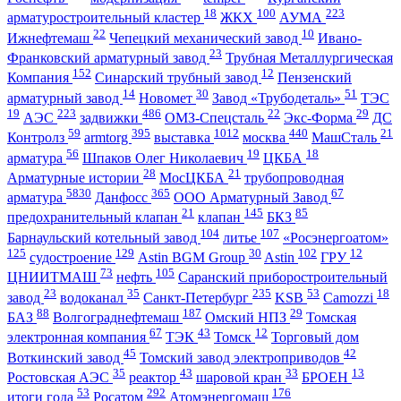
18
100
223
арматуростроительный кластер
ЖКХ
АУМА
22
10
Ижнефтемаш
Чепецкий механический завод
Ивано-
23
Франковский арматурный завод
Трубная Металлургическая
152
12
Компания
Синарский трубный завод
Пензенский
14
30
51
арматурный завод
Новомет
Завод «Трубодеталь»
ТЭС
19
223
486
22
29
АЭС
задвижки
ОМЗ-Спецсталь
Экс-Форма
ДС
59
395
1012
440
21
Контролз
armtorg
выставка
москва
МашСталь
56
19
18
арматура
Шпаков Олег Николаевич
ЦКБА
28
21
Арматурные истории
МосЦКБА
трубопроводная
5830
365
67
арматура
Данфосс
ООО Арматурный Завод
21
145
85
предохранительный клапан
клапан
БКЗ
104
107
Барнаульский котельный завод
литье
«Росэнергоатом»
125
129
30
102
12
судостроение
Astin BGM Group
Astin
ГРУ
73
105
ЦНИИТМАШ
нефть
Саранский приборостроительный
23
35
235
53
18
завод
водоканал
Санкт-Петербург
KSB
Camozzi
88
187
29
БАЗ
Волгограднефтемаш
Омский НПЗ
Томская
67
43
12
электронная компания
ТЭК
Томск
Торговый дом
45
42
Воткинский завод
Томский завод электроприводов
35
43
33
13
Ростовская АЭС
реактор
шаровой кран
БРОЕН
53
292
176
итоги года
Росатом
Атомэнергомаш