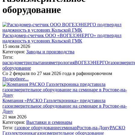
оборудование
Расходомер-счетчик ООО «ВОГЕЗЭНЕРГО» подтвердил
надежность в условиях Кольской ГМК
15 июля 2026
Категория:
Заводы и производства
Теги:
расходометр
испытания
метрология
ВОГЕЗЭНЕРГО
газоизмерит
оборудование
Со 2 февраля по 27 мая 2026 года в рафинировочном
Подробнее...
Компания «РАСКО Газэлеткроника» представила
газоизмерительное оборудование на семинаре в Ростове-на-
Дону
21 мая 2026
Категория:
Выставки и семинары
Теги:
газовое оборудование
семинар
Ростов-на-Дону
РАСКО
Газэлектроника
газоизмерительное оборудование