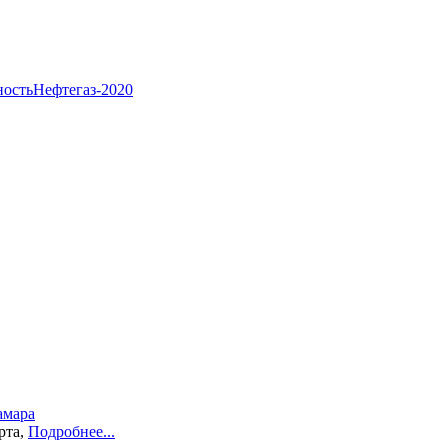
ность
Нефтегаз-2020
амара
рта,
Подробнее...