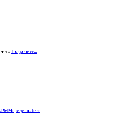
нного
Подробнее...
АРМ
Меридиан-Тест