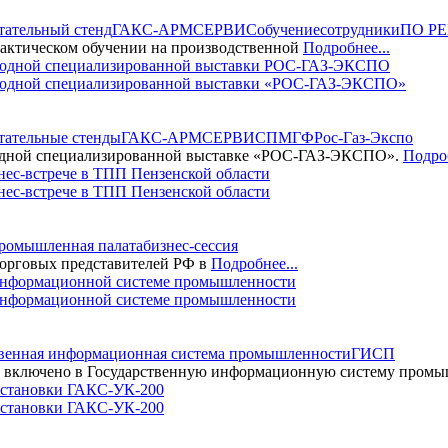
тательный стенд
ГАКС-АРМСЕРВИС
обучение
сотрудники
ПО Р
тическом обучении на производственной
Подробнее...
одной специализированной выставки «РОС-ГАЗ-ЭКСПО»
тательные стенды
ГАКС-АРМСЕРВИС
ПМГФ
Рос-Газ-Экспо
дной специализированной выставке «РОС-ГАЗ-ЭКСПО».
Подроб
с-встрече в ТПП Пензенской области
промышленная палата
бизнес-сессия
орговых представителей РФ в
Подробнее...
информационной системе промышленности
твенная информационная система промышленности
ГИСП
ключено в Государственную информационную систему промыш
становки ГАКС-УК-200