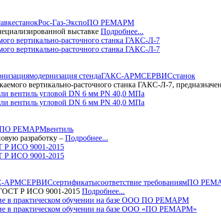
тавке
станок
Рос-Газ-Экспо
ПО РЕМАРМ
пециализированной выставке
Подробнее...
о вертикально-расточного станка ГАКС-Л-7
рнизация
модернизация стенда
ГАКС-АРМСЕРВИС
станок
мого вертикально-расточного станка ГАКС-Л-7, предназначе
и вентиль угловой DN 6 мм PN 40,0 МПа
ПО РЕМАРМ
вентиль
овую разработку –
Подробнее...
 Р ИСО 9001-2015
С-АРМСЕРВИС
сертификаты
соответствие требованиям
ПО РЕМ
 ГОСТ Р ИСО 9001-2015
Подробнее...
е в практическом обучении на базе ООО «ПО РЕМАРМ»