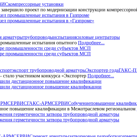
ВИС
компрессорные установки
авершило проект по модернизации конструкции компрессорно
л промышленные испытания в «Газпроме»
я арматуры
трубопроводы
испытания
силовые центраторы
ь промышленные испытания опытного
Подробнее...
ере промышленности среди субъектов МСП
кспорт
экспорт трубопроводной арматуры
Экспортер года
ГАКС-
тало участником конкурса «Экспортер
Подробнее...
или дистанционное повышение квалификации
АРМСЕРВИС
ГАКС-АРМСЕРВИС
обучение
повышение квалифик
е повышение квалификации в Межотраслевом региональном
ния герметичности затвора трубопроводной арматуры
С-АРМСЕРВИС
ремонт арматуры
затвор
новые разработки
гермети