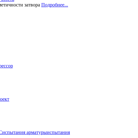
етичности затвора
Подробнее...
рессор
оект
С
испытания арматуры
испытания