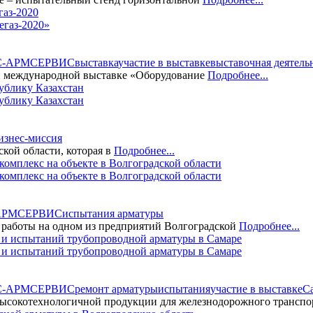
газ-2020»
С-АРМСЕРВИС
выставка
участие в выставке
выставочная деятель
международной выставке «Оборудование
Подробнее...
блику Казахстан
изнес-миссия
ой области, которая в
Подробнее...
мплекс на объекте в Волгоградской области
АРМСЕРВИС
испытания арматуры
боты на одном из предприятий Волгоградской
Подробнее...
 испытаний трубопроводной арматуры в Самаре
С-АРМСЕРВИС
ремонт арматуры
испытания
участие в выставке
С
сокотехнологичной продукции для железнодорожного транспо