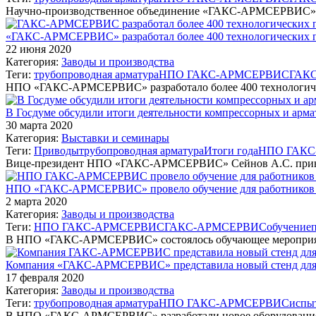
Научно-производственное объединение «ГАКС-АРМСЕРВИС» пр
«ГАКС-АРМСЕРВИС» разработал более 400 технологических п
22 июня 2020
Категория:
Заводы и производства
Теги:
трубопроводная арматура
НПО ГАКС-АРМСЕРВИС
ГАК
НПО «ГАКС-АРМСЕРВИС» разработало более 400 технологичес
В Госдуме обсудили итоги деятельности компрессорных и арма
30 марта 2020
Категория:
Выставки и семинары
Теги:
Приводы
трубопроводная арматура
Итоги года
НПО ГАК
Вице-президент НПО «ГАКС-АРМСЕРВИС» Сейнов А.С. принял
НПО «ГАКС-АРМСЕРВИС» провело обучение для работников 
2 марта 2020
Категория:
Заводы и производства
Теги:
НПО ГАКС-АРМСЕРВИС
ГАКС-АРМСЕРВИС
обучение
В НПО «ГАКС-АРМСЕРВИС» состоялось обучающее мероприят
Компания «ГАКС-АРМСЕРВИС» представила новый стенд для
17 февраля 2020
Категория:
Заводы и производства
Теги:
трубопроводная арматура
НПО ГАКС-АРМСЕРВИС
испы
В НПО «ГАКС-АРМСЕРВИС» разработали новое оборудование 