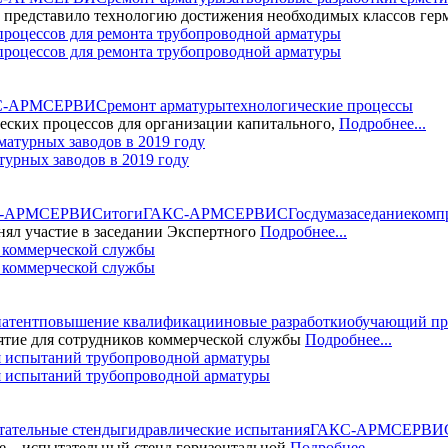
едставило технологию достижения необходимых классов герм
роцессов для ремонта трубопроводной арматуры
С-АРМСЕРВИС
ремонт арматуры
технологические процессы
ких процессов для организации капитального,
Подробнее...
турных заводов в 2019 году
С-АРМСЕРВИС
итоги
ГАКС-АРМСЕРВИС
Госдума
заседание
комп
 участие в заседании Экспертного
Подробнее...
коммерческой службы
патент
повышение квалификации
новые разработки
обучающий пр
ие для сотрудников коммерческой службы
Подробнее...
 испытаний трубопроводной арматуры
тательные стенды
гидравлические испытания
ГАКС-АРМСЕРВИ
– испытательный стенд горизонтальной
Подробнее...