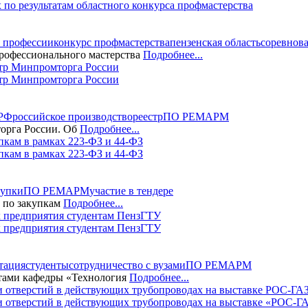
о результатам областного конкурса профмастерства
 профессии
конкурс профмастерства
пензенская область
соревнов
офессионального мастерства
Подробнее...
р Минпромторга России
 РФ
российское производство
реестр
ПО РЕМАРМ
рга России. Об
Подробнее...
кам в рамках 223-ФЗ и 44-ФЗ
купки
ПО РЕМАРМ
участие в тендере
 по закупкам
Подробнее...
предприятия студентам ПензГТУ
тация
студенты
сотрудничество с вузами
ПО РЕМАРМ
тами кафедры «Технология
Подробнее...
отверстий в действующих трубопроводах на выставке «РОС-