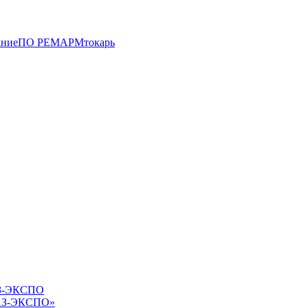
ание
ПО РЕМАРМ
токарь
ГАЗ-ЭКСПО»