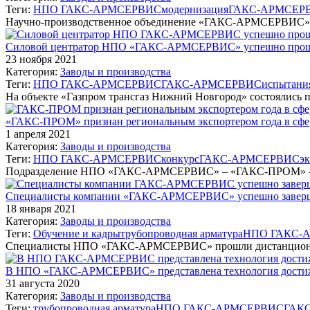
Теги:
НПО ГАКС-АРМСЕРВИС
модернизация
ГАКС-АРМСЕР
Научно-производственное объединение «ГАКС-АРМСЕРВИС» з
Силовой центратор НПО «ГАКС-АРМСЕРВИС» успешно проше
23 ноября 2021
Категория:
Заводы и производства
Теги:
НПО ГАКС-АРМСЕРВИС
ГАКС-АРМСЕРВИС
испытани
На объекте «Газпром трансгаз Нижний Новгород» состоялис
«ГАКС-ПРОМ» признан региональным экспортером года в сф
1 апреля 2021
Категория:
Заводы и производства
Теги:
НПО ГАКС-АРМСЕРВИС
конкурс
ГАКС-АРМСЕРВИС
э
Подразделение НПО «ГАКС-АРМСЕРВИС» – «ГАКС-ПРОМ» – с
Специалисты компании «ГАКС-АРМСЕРВИС» успешно заверш
18 января 2021
Категория:
Заводы и производства
Теги:
Обучение и кадры
трубопроводная арматура
НПО ГАКС-
Специалисты НПО «ГАКС-АРМСЕРВИС» прошли дистанционно
В НПО «ГАКС-АРМСЕРВИС» представлена технология достиже
31 августа 2020
Категория:
Заводы и производства
Теги:
трубопроводная арматура
НПО ГАКС-АРМСЕРВИС
ГАК