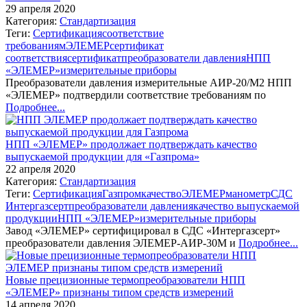
29 апреля 2020
Категория:
Стандартизация
Теги:
Сертификация
соответствие
требованиям
ЭЛЕМЕР
сертификат
соответствия
сертификат
преобразователи давления
НПП
«ЭЛЕМЕР»
измерительные приборы
Преобразователи давления измерительные АИР-20/М2 НПП
«ЭЛЕМЕР» подтвердили соответствие требованиям по
Подробнее...
НПП «ЭЛЕМЕР» продолжает подтверждать качество
выпускаемой продукции для «Газпрома»
22 апреля 2020
Категория:
Стандартизация
Теги:
Сертификация
Газпром
качество
ЭЛЕМЕР
манометр
СДС
Интергазсерт
преобразователи давления
качество выпускаемой
продукции
НПП «ЭЛЕМЕР»
измерительные приборы
Завод «ЭЛЕМЕР» сертифицировал в СДС «Интергазсерт»
преобразователи давления ЭЛЕМЕР-АИР-30М и
Подробнее...
Новые прецизионные термопреобразователи НПП
«ЭЛЕМЕР» признаны типом средств измерений
14 апреля 2020