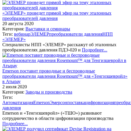
«ЭЛЕМЕР» проведет прямой эфир на тему эталонных
преобразователей давления
20 августа 2020
Категория:
Выставки и семинары
Теги:
вебинар
ЭЛЕМЕР
преобразователи давления
НПП
«ЭЛЕМЕР»
Специалисты НПП «ЭЛЕМЕР» расскажут об эталонных
преобразователях давления ПДЭ-020 и
Подробнее...
Emerson поставит проводные и беспроводные
преобразователи давления Rosemount™ для «Тенгизшевройл»
в Атырау
2 июля 2020
Категория:
Заводы и производства
Теги:
Автоматизация
Emerson
Эмерсон
поставка
цифровизация
преобра
давления
Emerson и «Тенгизшевройл» («ТШО») развивают
сотрудничество в области цифровизации производства
Подробнее...