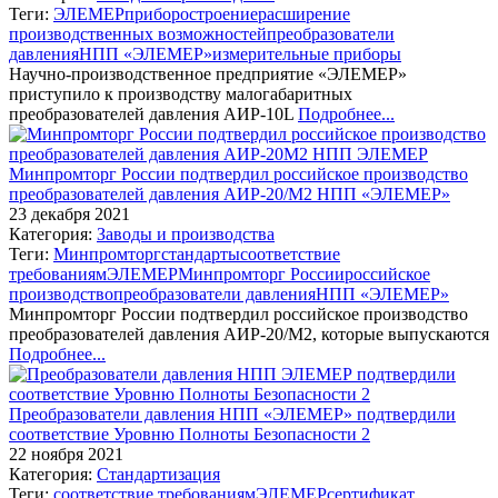
Теги:
ЭЛЕМЕР
приборостроение
расширение
производственных возможностей
преобразователи
давления
НПП «ЭЛЕМЕР»
измерительные приборы
Научно-производственное предприятие «ЭЛЕМЕР»
приступило к производству малогабаритных
преобразователей давления АИР-10L
Подробнее...
Минпромторг России подтвердил российское производство
преобразователей давления АИР-20/М2 НПП «ЭЛЕМЕР»
23 декабря 2021
Категория:
Заводы и производства
Теги:
Минпромторг
стандарты
соответствие
требованиям
ЭЛЕМЕР
Минпромторг России
российское
производство
преобразователи давления
НПП «ЭЛЕМЕР»
Минпромторг России подтвердил российское производство
преобразователей давления АИР-20/М2, которые выпускаются
Подробнее...
Преобразователи давления НПП «ЭЛЕМЕР» подтвердили
соответствие Уровню Полноты Безопасности 2
22 ноября 2021
Категория:
Стандартизация
Теги:
соответствие требованиям
ЭЛЕМЕР
сертификат