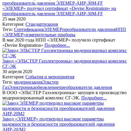
«ЭЛЕМЕР» получил сертификат «Devise Registration» на
преобразователь давления ЭЛЕМЕР-АИР-30М-FF
25 мая 2020
Категория:
Стандартизация
Теги:
Сертификация
ЭЛЕМЕР
преобразователи давления
НПП
«ЭЛЕМЕР»
измерительные приборы
В мае 2020 года НПП «ЭЛЕМЕР» получило сертификат
«Devise Registration»
Подробнее...
Завод «ЭЛЬСТЕР Газэлектроника» модернизировал комплекс
СГ-ЭК
30 апреля 2020
Категория:
События и мероприятия
Теги:
модернизация
Эльстер
ГазЭлектроника
обновление
преобразователи давления
В ООО «ЭЛЬСТЕР Газэлектроника» запущен в производство
модернизированный комплекс СГ-ЭК.
Подробнее...
Завод «ЭЛЕМЕР» подтвердил высокие параметры
надежности и безопасности преобразователей давления
АИР-20/М2