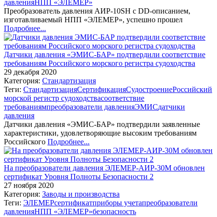
давления
НПП «ЭЛЕМЕР»
Преобразователь давления АИР-10SH с DD-описанием,
изготавливаемый НПП «ЭЛЕМЕР», успешно прошел
Подробнее...
Датчики давления «ЭМИС-БАР» подтвердили соответствие
требованиям Российского морского регистра судоходства
29 декабря 2020
Категория:
Стандартизация
Теги:
Стандартизация
Сертификация
Судостроение
Российский
морской регистр судоходства
соответствие
требованиям
преобразователи давления
ЭМИС
датчики
давления
Датчики давления «ЭМИС-БАР» подтвердили заявленные
характеристики, удовлетворяющие высоким требованиям
Российского
Подробнее...
На преобразователи давления ЭЛЕМЕР-АИР-30М обновлен
сертификат Уровня Полноты Безопасности 2
27 ноября 2020
Категория:
Заводы и производства
Теги:
ЭЛЕМЕР
сертификат
приборы учета
преобразователи
давления
НПП «ЭЛЕМЕР»
безопасность