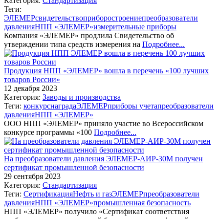
Категория:
Стандартизация
Теги:
ЭЛЕМЕР
свидетельство
приборостроение
преобразователи
давления
НПП «ЭЛЕМЕР»
измерительные приборы
Компания «ЭЛЕМЕР» продлила Свидетельство об
утверждении типа средств измерения на
Подробнее...
Продукция НПП «ЭЛЕМЕР» вошла в перечень «100 лучших
товаров России»
12 декабря 2023
Категория:
Заводы и производства
Теги:
конкурс
награда
ЭЛЕМЕР
приборы учета
преобразователи
давления
НПП «ЭЛЕМЕР»
ООО НПП «ЭЛЕМЕР» приняло участие во Всероссийском
конкурсе программы «100
Подробнее...
На преобразователи давления ЭЛЕМЕР-АИР-30М получен
сертификат промышленной безопасности
29 сентября 2023
Категория:
Стандартизация
Теги:
Сертификация
Нефть и газ
ЭЛЕМЕР
преобразователи
давления
НПП «ЭЛЕМЕР»
промышленная безопасность
НПП «ЭЛЕМЕР» получило «Сертификат соответствия