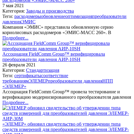
расходомеров «ЭМИС-МАСС 260»
7 мая 2021
Категория:
Заводы и производства
Теги:
расходомеры
обновление
оптимизация
преобразователи
давления
ЭМИС
Компания «ЭМИС» представила обновленную серию
кориолисовых расходомеров «ЭМИС-МАСС 260». В
Подробнее...
Ассоциация FieldComm Group™ верифицировала
преобразователи давления АИР-10SH
26 февраля 2021
Категория:
Стандартизация
Теги:
сертификаты
соответствие
требованиям
ЭЛЕМЕР
преобразователи давления
НПП
«ЭЛЕМЕР»
Ассоциация FieldComm Group™ провела тестирование и
верификацию модернизированного преобразователя давления
Подробнее...
«ЭЛЕМЕР» обновил свидетельство об утверждении типа
средств измерений для преобразователей давления ЭЛЕМЕР-