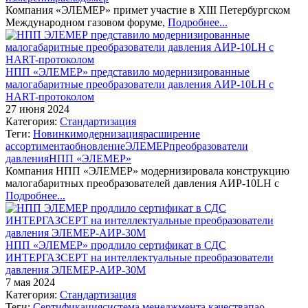
Компания «ЭЛЕМЕР» примет участие в XIII Петербургском
Международном газовом форуме,
Подробнее...
НПП «ЭЛЕМЕР» представило модернизированные
малогабаритные преобразователи давления АИР-10LH c
HART-протоколом
27 июня 2024
Категория:
Стандартизация
Теги:
Новинки
модернизация
расширение
ассортимента
обновление
ЭЛЕМЕР
преобразователи
давления
НПП «ЭЛЕМЕР»
Компания НПП «ЭЛЕМЕР» модернизировала конструкцию
малогабаритных преобразователей давления АИР-10LH c
Подробнее...
НПП «ЭЛЕМЕР» продлило сертификат в СДС
ИНТЕРГАЗСЕРТ на интеллектуальные преобразователи
давления ЭЛЕМЕР-АИР-30М
7 мая 2024
Категория:
Стандартизация
Теги:
Сертификация
система менеджмента качества
пао