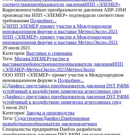
соответствия
преобразователи давления
НПП «ЭЛЕМЕР»
Коррозионностойкие преобразователи давления АИР-10SH
производства НПП «ЭЛЕМЕР» подтвердили соответствие
требованиям
Подробнее...
НПП «ЭЛЕМЕР» примет участие в Международном
инновационном форуме и выставке МетролЭкспо-2021
29 июля 2021
Категория:
Выставки и семинары
Теги:
Москва
ЭЛЕМЕР
участие в
выставке
приборостроение
преобразователи давления
НПП
«ЭЛЕМЕР»
МетролЭкспо-2021
МетролЭкспо
ООО НПП «ЭЛЕМЕР» примет участие в Международном
инновационном форуме и
Подробнее...
«Данфосс» представил преобразователь давления DST P40M,
устойчивый к воздействию химически агрессивных сред
5 июля 2021
Категория:
Заводы и производства
Теги:
Судостроение
Данфосс
Danfoss
новые
разработки
преобразователи давления
датчики
Специалисты предприятия Danfoss разработали
преобразователь давления DST P40M для использования