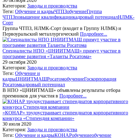
30 октября 2020
Категория:
Заводы и производства
Теги:
Обучение и кадры
ЧТПЗ
обучение
Группа
ЧТПЗ
повышение квалификации
кадровый потенциал
НЛМК-
Сорт
Группа ЧТПЗ, НЛМК-Сорт (входит в Группу НЛМК) и
Первоуральский металлургический
Подробнее...
Специалисты НПО «ЦНИИТМАШ» примут участие в
программе развития «Таланты Росатома»
29 октября 2020
Категория:
Заводы и производства
Теги:
Обучение и
кадры
ЦНИИТМАШ
Росатом
обучение
Госкорпорация
Росатом
кадровый потенциал
В НПО «ЦНИИТМАШ» объявлены результаты отбора
преемников для участия в
Подробнее...
«КОНАР» трудоустраивает стипендиатов корпоративного
конкурса «Стипендия компании»
30 июля 2020
Категория:
Заводы и производства
Теги:
Обучение и кадры
КОНАР
обучение
обучение