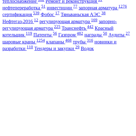
теплоснабжение
Ремонт и реконструкция
51
77
1276
нефтепереработка
инвестиции
запорная арматура
539
17
38
сертификация
Фобос
Тяньваньская АЭС
12
169
Нефтегаз-2016
регулирующая арматура
запорно-
225
442
регулирующая арматура
Транснефть
Красный
119
56
482
50
27
котельщик
Патенты
Газпром
награды
Аудиты
1254
468
316
шаровые краны
клапаны
трубы
новинки и
110
29
разработки
Тендеры и закупки
Водок