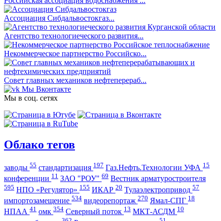
Российская ассоциация водоснабжения ...
Ассоциация Сибдальвостокгаз...
Агентство технологиеческого развития...
Некоммерческое партнерство Российско...
Совет главных механиков нефтеперераб...
Мы Вконтакте
Мы в соц. сетях
Облако тегов
55
197
15
заводы
стандартизация
Газ.Нефть.Технологии УФА
11
69
конференции
ЗАО "РОУ"
Вестник арматуростроителя
595
155
20
57
НПО «Регулятор»
ИКАР
Тулаэлектропривод
534
270
18
импортозамещение
видеорепортаж
Ямал-СПГ
41
354
13
10
НПАА
омк
Северный поток
МКТ-АСДМ
362
51