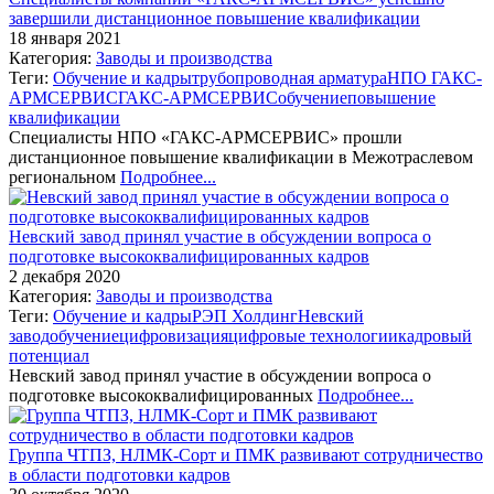
завершили дистанционное повышение квалификации
18 января 2021
Категория:
Заводы и производства
Теги:
Обучение и кадры
трубопроводная арматура
НПО ГАКС-
АРМСЕРВИС
ГАКС-АРМСЕРВИС
обучение
повышение
квалификации
Специалисты НПО «ГАКС-АРМСЕРВИС» прошли
дистанционное повышение квалификации в Межотраслевом
региональном
Подробнее...
Невский завод принял участие в обсуждении вопроса о
подготовке высококвалифицированных кадров
2 декабря 2020
Категория:
Заводы и производства
Теги:
Обучение и кадры
РЭП Холдинг
Невский
завод
обучение
цифровизация
цифровые технологии
кадровый
потенциал
Невский завод принял участие в обсуждении вопроса о
подготовке высококвалифицированных
Подробнее...
Группа ЧТПЗ, НЛМК-Сорт и ПМК развивают сотрудничество
в области подготовки кадров