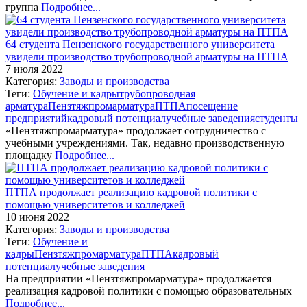
группа
Подробнее...
64 студента Пензенского государственного университета
увидели производство трубопроводной арматуры на ПТПА
7 июля 2022
Категория:
Заводы и производства
Теги:
Обучение и кадры
трубопроводная
арматура
Пензтяжпромарматура
ПТПА
посещение
предприятий
кадровый потенциал
учебные заведения
студенты
«Пензтяжпромарматура» продолжает сотрудничество с
учебными учреждениями. Так, недавно производственную
площадку
Подробнее...
ПТПА продолжает реализацию кадровой политики с
помощью университетов и колледжей
10 июня 2022
Категория:
Заводы и производства
Теги:
Обучение и
кадры
Пензтяжпромарматура
ПТПА
кадровый
потенциал
учебные заведения
На предприятии «Пензтяжпромарматура» продолжается
реализация кадровой политики с помощью образовательных
Подробнее...