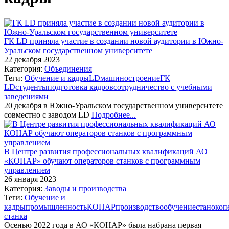
ГК LD приняла участие в создании новой аудитории в Южно-
Уральском государственном университете
22 декабря 2023
Категория:
Объединения
Теги:
Обучение и кадры
LD
машиностроение
ГК
LD
студенты
подготовка кадров
сотрудничество с учебными
заведениями
20 декабря в Южно-Уральском государственном университете
совместно с заводом LD
Подробнее...
В Центре развития профессиональных квалификаций АО
«КОНАР» обучают операторов станков с программным
управлением
26 января 2023
Категория:
Заводы и производства
Теги:
Обучение и
кадры
промышленность
КОНАР
производство
обучение
станок
оп
станка
Осенью 2022 года в АО «КОНАР» была набрана первая