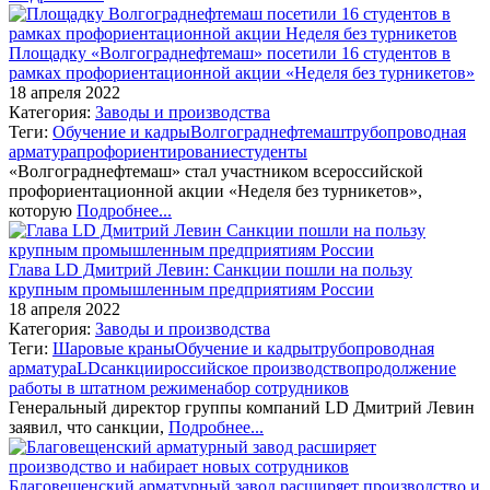
Площадку «Волгограднефтемаш» посетили 16 студентов в
рамках профориентационной акции «Неделя без турникетов»
18 апреля 2022
Категория:
Заводы и производства
Теги:
Обучение и кадры
Волгограднефтемаш
трубопроводная
арматура
профориентирование
студенты
«Волгограднефтемаш» стал участником всероссийской
профориентационной акции «Неделя без турникетов»,
которую
Подробнее...
Глава LD Дмитрий Левин: Санкции пошли на пользу
крупным промышленным предприятиям России
18 апреля 2022
Категория:
Заводы и производства
Теги:
Шаровые краны
Обучение и кадры
трубопроводная
арматура
LD
санкции
российское производство
продолжение
работы в штатном режиме
набор сотрудников
Генеральный директор группы компаний LD Дмитрий Левин
заявил, что санкции,
Подробнее...
Благовещенский арматурный завод расширяет производство и