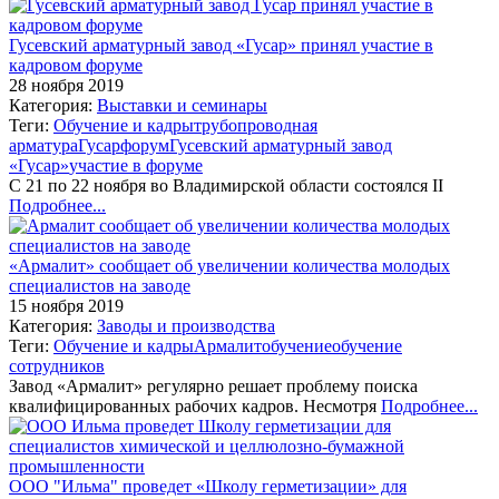
Гусевский арматурный завод «Гусар» принял участие в
кадровом форуме
28 ноября 2019
Категория:
Выставки и семинары
Теги:
Обучение и кадры
трубопроводная
арматура
Гусар
форум
Гусевский арматурный завод
«Гусар»
участие в форуме
С 21 по 22 ноября во Владимирской области состоялся II
Подробнее...
«Армалит» сообщает об увеличении количества молодых
специалистов на заводе
15 ноября 2019
Категория:
Заводы и производства
Теги:
Обучение и кадры
Армалит
обучение
обучение
сотрудников
Завод «Армалит» регулярно решает проблему поиска
квалифицированных рабочих кадров. Несмотря
Подробнее...
ООО "Ильма" проведет «Школу герметизации» для