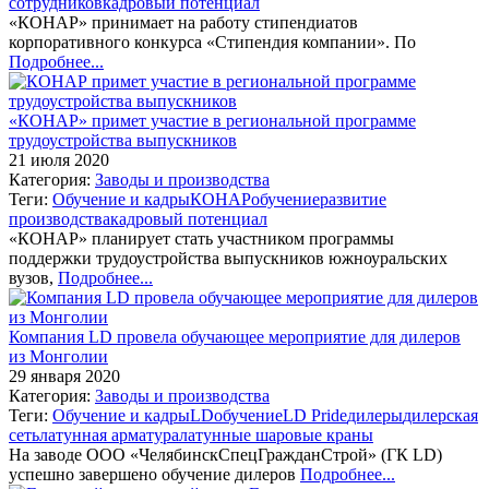
сотрудников
кадровый потенциал
«КОНАР» принимает на работу стипендиатов
корпоративного конкурса «Стипендия компании». По
Подробнее...
«КОНАР» примет участие в региональной программе
трудоустройства выпускников
21 июля 2020
Категория:
Заводы и производства
Теги:
Обучение и кадры
КОНАР
обучение
развитие
производства
кадровый потенциал
«КОНАР» планирует стать участником программы
поддержки трудоустройства выпускников южноуральских
вузов,
Подробнее...
Компания LD провела обучающее мероприятие для дилеров
из Монголии
29 января 2020
Категория:
Заводы и производства
Теги:
Обучение и кадры
LD
обучение
LD Pride
дилеры
дилерская
сеть
латунная арматура
латунные шаровые краны
На заводе ООО «ЧелябинскСпецГражданСтрой» (ГК LD)
успешно завершено обучение дилеров
Подробнее...