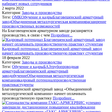
набирает новых сотрудников
2 марта 2022
Категория:
Заводы и производства
Теги:
ОМК
Обучение и кадры
Благовещенский арматурный
завод
Объединенная металлургическая компания
расширение
производственных возможностей
На Благовещенском арматурном заводе расширяется
производство, в связи с чем
Подробнее...
Кадровый потенциал: Благовещенский арматурный завод
начнет оплачивать производственную практику студентам
18 февраля 2022
Категория:
Заводы и производства
Теги:
Обучение и кадры
БАЗ
трубопроводная
арматура
Благовещенский арматурный
завод
обучение
Объединенная металлургическая
компания
кадровый потенциал
производственная
практика
студенты
Благовещенский арматурный завод «Объединенной
металлургической компании» начнет оплачивать
производственную практику
Подробнее...
Специалисты компании «ГАКС-АРМСЕРВИС» успешно