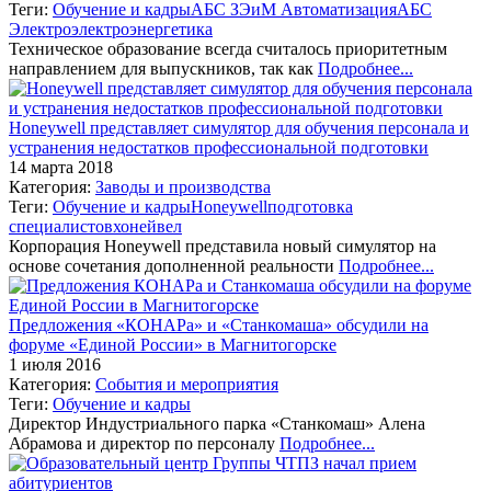
Теги:
Обучение и кадры
АБС ЗЭиМ Автоматизация
АБС
Электро
электроэнергетика
Техническое образование всегда считалось приоритетным
направлением для выпускников, так как
Подробнее...
Honeywell представляет симулятор для обучения персонала и
устранения недостатков профессиональной подготовки
14 марта 2018
Категория:
Заводы и производства
Теги:
Обучение и кадры
Honeywell
подготовка
специалистов
хонейвел
Корпорация Honeywell представила новый симулятор на
основе сочетания дополненной реальности
Подробнее...
Предложения «КОНАРа» и «Станкомаша» обсудили на
форуме «Единой России» в Магнитогорске
1 июля 2016
Категория:
События и мероприятия
Теги:
Обучение и кадры
Директор Индустриального парка «Станкомаш» Алена
Абрамова и директор по персоналу
Подробнее...