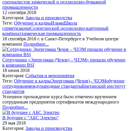
специалистов химической и целлюлозно-бумажной
промышленности
12 сентября 2018
Категория:
Заводы и производства
Теги:
Обучение и кадры
Ильма
Школа
герметизации
Селенгинский целлюлозно-картонный
комбинат
химическая промышленность
18 сентября 2018 г. в Санкт-Петербурге в Учебном центре
компании
Подробнее...
Сотрудники «Энергомаш (Чехов) – ЧЗЭМ» прошли обучение
в компании BSI
18 июня 2018
Категория:
События и мероприятия
Теги:
Обучение и кадры
Энергомаш (Чехов) - ЧЗЭМ
обучение
сотрудников
международные стандарты
Британский институт
стандартов
Успешное прохождение курса было отмечено вручением
сотрудникам предприятия сертификатов международного
Подробнее...
В будущее с "АБС Электро"
29 мая 2018
Категория:
Заводы и производства