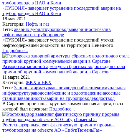
«ЛУКОЙЛ» завершает устранение последствий аварии на
трубопроводе в НАО и Коми
18 мая 2021
Категория:
Нефть и газ
Теги:
авария
Лукойл
трубопроводы
аварийность
разлив
нефти
аварии на трубопроводе
«ЛУКОЙЛ» завершает устранение последствий утечки
нефтесодержащей жидкости на территории Ненецкого
Подробнее...
Разморозка запорной арматуры сбросных водоотводов стала
причиной крупной коммунальной аварии в Саратове
11 марта 2021
Категория:
ЖКХ и ВКХ
Теги:
Запорная арматура
авария
водоснабжение
коммунальная
инфраструктура
водоснабжение и водоотведение
насосные
станции
аварийность
аварии на трубопроводе
водоотвод
В Саратове произошла крупная коммунальная авария, из-за
которой был перекрыт
Подробнее...
Ростехнадзор выясняет фактическую причину прорыва
трубопровода на объекте АО «СибурТюменьГаз»