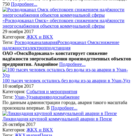
750
Подробнее...
«Росводоканал Омск» обеспокоен снижением надёжности
энергоснабжения объектов коммунальной сферы
29 ноября 2017
Категория:
ЖКХ и ВКХ
Теги:
Росводоканал
авария
Росводоканал Омск
снижение
надежности
электропподстанция
ОАО «ОмскВодоканал» констатирует снижение
надёжности энергоснабжения производственных объектов
предприятия. Аварийное
Подробнее...
100 тысяч человек остались без воды из-за аварии в Улан-Удэ
10 ноября 2017
Категория:
События и мероприятия
Теги:
Улан-Удэ
авария
водоснабжение
По данным администрации города, авария такого масштаба
произошла впервые. В
Подробнее...
Ликвидация крупной коммунальной аварии в Пензе
26 октября 2017
Категория:
ЖКХ и ВКХ
Теги:
ЖКХ
авария
Пенза