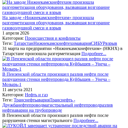
На заводе «Нижнекамскнефтехим» произошла
разгерметизация оборудования, вызвавшая возгорание
газовоздушной смеси и взрыв
1 апреля 2026
Категория:
Происшествия и конфликты
Теги:
Татарстан
Нижнекамскнефтехим
авария
СИБУР
взрыв
31 марта на предприятии «Нижнекамскнефтехим» (НКНХ) в
Татарстане произошла разгерметизация
Подробнее...
В Пензенской области произошел разлив нефти после
разрушения стенки нефтепровода Куйбышев – Унеча –
Мозырь-1
11 августа 2021
Категория:
Нефть и газ
Теги:
Транснефть
авария
Транснефть -
Дружба
нефтепровод
магистральный нефтепровод
разлив
нефти
аварии на трубопроводе
В Пензенской области произошел разлив нефти после
разрушения стенки магистрального
Подробнее...