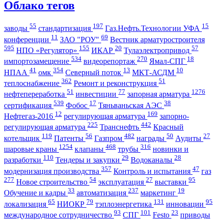
Облако тегов
55
197
15
заводы
стандартизация
Газ.Нефть.Технологии УФА
11
69
конференции
ЗАО "РОУ"
Вестник арматуростроителя
595
155
20
57
НПО «Регулятор»
ИКАР
Тулаэлектропривод
534
270
18
импортозамещение
видеорепортаж
Ямал-СПГ
41
354
13
10
НПАА
омк
Северный поток
МКТ-АСДМ
362
51
теплоснабжение
Ремонт и реконструкция
51
77
1276
нефтепереработка
инвестиции
запорная арматура
539
17
38
сертификация
Фобос
Тяньваньская АЭС
12
169
Нефтегаз-2016
регулирующая арматура
запорно-
225
442
регулирующая арматура
Транснефть
Красный
119
56
482
50
27
котельщик
Патенты
Газпром
награды
Аудиты
1254
468
316
шаровые краны
клапаны
трубы
новинки и
110
29
28
разработки
Тендеры и закупки
Водоканалы
357
47
модернизация производства
Контроль и испытания
газ
277
54
27
95
Новое строительство
эксплуатация
выставки
33
237
19
Обучение и кадры
автоматизация
маркетинг
65
79
131
95
локализация
НИОКР
тэплоэнергетика
инновации
93
101
23
международное сотрудничество
СПГ
Festo
приводы