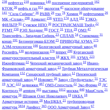
238
218
149
162
нефтегаз
новинки
посещение предприятий
30
951
47
КТОК
нефть и газ
экология
насосное оборудование
141
36
29
78
36
26
"Сила Сибири"
РАВВ
тэц
Химия
нефтехимия
298
256
174
182
МК «Сплав»
Армалит
ЧТПЗ
АДЛ
ТЭКО-
91
30
22
ФИЛЬТР
Сумское НПО
РОСТРАНСМАШ Трейд
150
86
31
29
47
РТМТ
РЭП Холдинг
ГОСТ
ТПА
ОМЗ
23
54
31
Транснефть – Западная Сибирь
СПЛАВ
Станкомаш
191
25
175
конар
Белэнергомаш-БЗЭМ
ПРИВОДЫ АУМА
166
40
АЭМ-технологии
Бологовский арматурный завод
130
376
290
Роснефть
модернизация
temper
Курганский
18
101
223
арматуростроительный кластер
ЖКХ
АУМА
22
10
Ижнефтемаш
Чепецкий механический завод
Ивано-
23
Франковский арматурный завод
Трубная Металлургическая
152
12
Компания
Синарский трубный завод
Пензенский
14
30
51
арматурный завод
Новомет
Завод «Трубодеталь»
ТЭС
19
223
487
22
29
АЭС
задвижки
ОМЗ-Спецсталь
Экс-Форма
ДС
59
395
1012
440
21
Контролз
armtorg
выставка
москва
МашСталь
56
19
18
арматура
Шпаков Олег Николаевич
ЦКБА
28
21
Арматурные истории
МосЦКБА
трубопроводная
5834
365
67
арматура
Данфосс
ООО Арматурный Завод