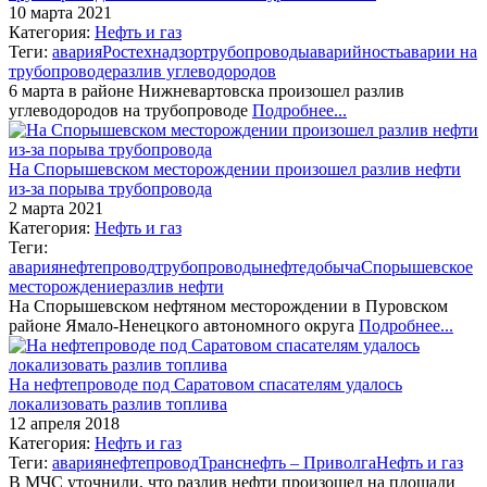
10 марта 2021
Категория:
Нефть и газ
Теги:
авария
Ростехнадзор
трубопроводы
аварийность
аварии на
трубопроводе
разлив углеводородов
6 марта в районе Нижневартовска произошел разлив
углеводородов на трубопроводе
Подробнее...
На Спорышевском месторождении произошел разлив нефти
из-за порыва трубопровода
2 марта 2021
Категория:
Нефть и газ
Теги:
авария
нефтепровод
трубопроводы
нефтедобыча
Спорышевское
месторождение
разлив нефти
На Спорышевском нефтяном месторождении в Пуровском
районе Ямало-Ненецкого автономного округа
Подробнее...
На нефтепроводе под Саратовом спасателям удалось
локализовать разлив топлива
12 апреля 2018
Категория:
Нефть и газ
Теги:
авария
нефтепровод
Транснефть – Приволга
Нефть и газ
В МЧС уточнили, что разлив нефти произошел на площади