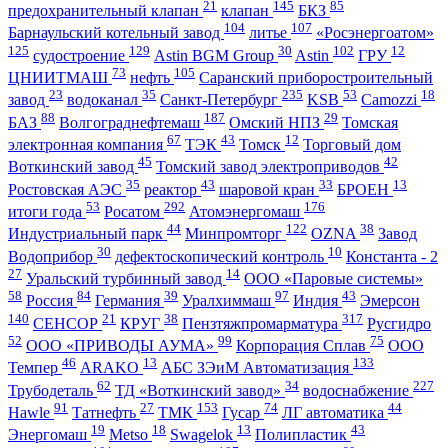
21
145
85
предохранительный клапан
клапан
БКЗ
104
107
Барнаульский котельный завод
литье
«Росэнергоатом»
125
129
30
102
12
судостроение
Astin BGM Group
Astin
ГРУ
73
105
ЦНИИТМАШ
нефть
Саранский приборостроительный
23
35
235
53
18
завод
водоканал
Санкт-Петербург
KSB
Camozzi
88
187
29
БАЗ
Волгограднефтемаш
Омский НПЗ
Томская
67
43
12
электронная компания
ТЭК
Томск
Торговый дом
45
42
Воткинский завод
Томский завод электроприводов
35
43
33
13
Ростовская АЭС
реактор
шаровой кран
БРОЕН
53
292
176
итоги года
Росатом
Атомэнергомаш
44
122
38
Индустриальный парк
Минпромторг
OZNA
Завод
30
10
Водоприбор
дефектоскопический контроль
Константа - 2
27
14
Уральский турбинный завод
ООО «Паровые системы»
58
84
39
97
43
Россия
Германия
Уралхиммаш
Индия
Эмерсон
140
21
38
317
СЕНСОР
КРУГ
Пензтяжпромарматура
Русгидро
52
99
75
ООО «ПРИВОДЫ АУМА»
Корпорация Сплав
ООО
46
13
133
Темпер
ARAKO
АБС ЗЭиМ Автоматизация
62
34
227
Трубодеталь
ТД «Воткинский завод»
водоснабжение
91
27
153
74
44
Hawle
Татнефть
ТМК
Гусар
ЛГ автоматика
19
18
13
43
Энергомаш
Metso
Swagelok
Полипластик