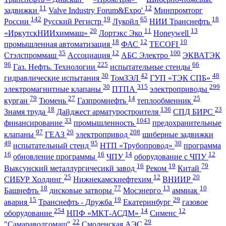
11
12
задвижки
Valve Industry Forum&Expo'
Минпромторг
142
19
65
18
России
Русский Регистр
Лукойл
НИИ Транснефть
20
11
13
«ИркутскНИИхиммаш»
Лортэкс Эко
Honeywell
18
12
10
промышленная автоматизация
ФАС
TECOFI
35
12
100
Стэлспроммаш
Ассоциация
АБС Электро
ЭКВАТЭК
96
225
66
Газ. Нефть. Технологии
испытательные стенды
30
42
48
гидравлические испытания
ТомЗЭЛ
ГУП «ТЭК СПБ»
30
315
299
электромагнитные клапаны
ПТПА
электроприводы
79
27
14
25
курган
Тюмень
Газпромнефть
теплообменник
18
136
23
Знамя труда
Дайджест арматуростроителя
СПД БИРС
33
1043
финансирование
промышленность
предохранительные
97
20
208
клапаны
ГЕАЗ
электропривод
шиберные задвижки
49
95
30
испытательный стенд
НТП «Трубопровод»
программа
16
16
14
12
обновление программы
ЧПУ
оборудование с ЧПУ
16
19
79
Выксунский металлургичесикй завод
Реком
Китай
25
12
20
СИБУР Холдинг
Нижнекамскнефтехим
ВНИИР
18
77
13
10
Башнефть
дисковые затворы
Мосэнерго
аммиак
15
19
29
авария
Транснефть - Дружба
Екатеринбург
газовое
254
14
12
оборудование
НПФ «МКТ-АСДМ»
Сименс
22
29
"Самараволгомаш"
Смоленская АЭС