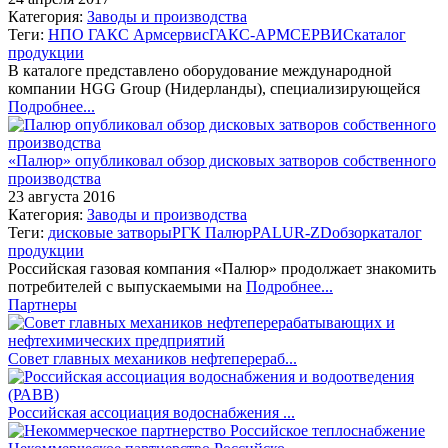
Категория:
Заводы и производства
Теги:
НПО ГАКС Армсервис
ГАКС-АРМСЕРВИС
каталог
продукции
В каталоге представлено оборудование международной
компании HGG Group (Нидерланды), специализирующейся
Подробнее...
«Палюр» опубликовал обзор дисковых затворов собственного
производства
23 августа 2016
Категория:
Заводы и производства
Теги:
дисковые затворы
РГК Палюр
PALUR-ZD
обзор
каталог
продукции
Российская газовая компания «Палюр» продолжает знакомить
потребителей с выпускаемыми на
Подробнее...
Партнеры
Совет главных механиков нефтеперераб...
Российская ассоциация водоснабжения ...