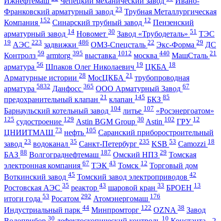
Ижнефтемаш
Чепецкий механический завод
Ивано-
23
Франковский арматурный завод
Трубная Металлургическая
152
12
Компания
Синарский трубный завод
Пензенский
14
30
51
арматурный завод
Новомет
Завод «Трубодеталь»
ТЭС
19
223
486
22
29
АЭС
задвижки
ОМЗ-Спецсталь
Экс-Форма
ДС
59
395
1012
440
21
Контролз
armtorg
выставка
москва
МашСталь
56
19
18
арматура
Шпаков Олег Николаевич
ЦКБА
28
21
Арматурные истории
МосЦКБА
трубопроводная
5832
365
67
арматура
Данфосс
ООО Арматурный Завод
21
145
85
предохранительный клапан
клапан
БКЗ
104
107
Барнаульский котельный завод
литье
«Росэнергоатом»
125
129
30
102
12
судостроение
Astin BGM Group
Astin
ГРУ
73
105
ЦНИИТМАШ
нефть
Саранский приборостроительный
23
35
235
53
18
завод
водоканал
Санкт-Петербург
KSB
Camozzi
88
187
29
БАЗ
Волгограднефтемаш
Омский НПЗ
Томская
67
43
12
электронная компания
ТЭК
Томск
Торговый дом
45
42
Воткинский завод
Томский завод электроприводов
35
43
33
13
Ростовская АЭС
реактор
шаровой кран
БРОЕН
53
292
176
итоги года
Росатом
Атомэнергомаш
44
122
38
Индустриальный парк
Минпромторг
OZNA
Завод
30
10
Водоприбор
дефектоскопический контроль
Константа - 2