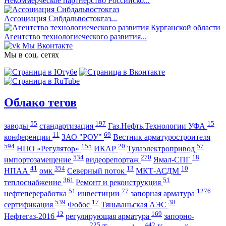
Некоммерческое партнерство Российско...
Ассоциация Сибдальвостокгаз...
Агентство технологиеческого развития...
Мы Вконтакте
Мы в соц. сетях
Облако тегов
55
197
15
заводы
стандартизация
Газ.Нефть.Технологии УФА
11
69
конференции
ЗАО "РОУ"
Вестник арматуростроителя
594
155
20
57
НПО «Регулятор»
ИКАР
Тулаэлектропривод
534
270
18
импортозамещение
видеорепортаж
Ямал-СПГ
41
354
13
10
НПАА
омк
Северный поток
МКТ-АСДМ
361
51
теплоснабжение
Ремонт и реконструкция
51
77
1276
нефтепереработка
инвестиции
запорная арматура
539
17
38
сертификация
Фобос
Тяньваньская АЭС
12
169
Нефтегаз-2016
регулирующая арматура
запорно-
225
442