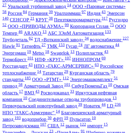
27
14
Уральский турбинный завод
ООО «Паровые системы»
58
84
39
97
43
Россия
Германия
Уралхиммаш
Индия
Эмерсон
140
21
38
317
СЕНСОР
КРУГ
Пензтяжпромарматура
Русгидро
52
99
75
ООО «ПРИВОДЫ АУМА»
Корпорация Сплав
ООО
46
13
133
Темпер
ARAKO
АБС ЗЭиМ Автоматизация
62
34
227
Трубодеталь
ТД «Воткинский завод»
водоснабжение
91
27
153
74
44
Hawle
Татнефть
ТМК
Гусар
ЛГ автоматика
19
18
13
43
Энергомаш
Metso
Swagelok
Полипластик
101
107
69
ТермоБрест
НПФ «КРУГ»
ИННОПРОМ
43
63
Росстандарт
НПО «ГАКС-АРМСЕРВИС»
Российское
14
29
79
теплоснабжение
Татарстан
Курганская область
185
112
51
стандарты
ООО «РТМТ»
Энергомашкомплект
58
101
10
привод
Арматурный Завод
СибурТюменьГаз
Омская
17
43
33
область
ВМЗ
Росводоканал
Иркутская нефтяная
10
13
компания
Соединительные отводы трубопроводов
39
44
236
Первоуральский новотрубный завод
Новатек
LD
14
НПО "ГАКС-Армсервис"
Благовещенский арматурный
193
30
19
10
завод
водоприбор
ФРП
Пульсатор
107
12
122
15
Петрозаводскмаш
США
рынок
импорт
23
91
Транснефть – Диаскан
«ПромАрм»
Шиберно-ножевые