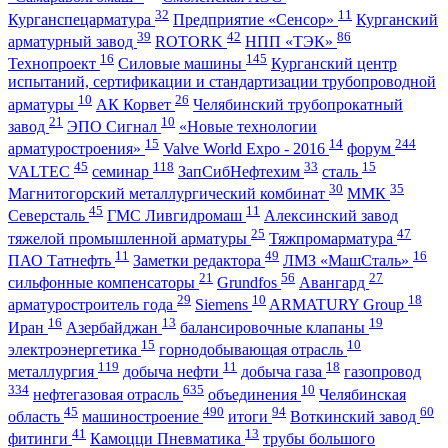
32
11
Курганспецарматура
Предприятие «Сенсор»
Курганский
39
42
86
арматурный завод
ROTORK
НПП «ТЭК»
16
145
Технопроект
Силовые машины
Курганский центр
испытаний, сертификации и стандартизации трубопроводной
10
26
арматуры
АК Корвет
Челябинский трубопрокатный
21
10
завод
ЭПО Сигнал
«Новые технологии
15
14
244
арматуростроения»
Valve World Expo - 2016
форум
45
118
33
15
VALTEC
семинар
ЗапСибНефтехим
сталь
30
35
Магнитогорский металлургический комбинат
ММК
45
11
Северсталь
ГМС Ливгидромаш
Алексинский завод
25
47
тяжелой промышленной арматуры
Тяжпромарматура
11
49
16
ПАО Татнефть
Заметки редактора
ЛМЗ «МашСталь»
21
56
27
сильфонные компенсаторы
Grundfos
Авангард
29
10
18
арматуростроитель года
Siemens
ARMATURY Group
16
13
19
Иран
Азербайджан
балансировочные клапаны
15
10
электроэнергетика
горнодобывающая отрасль
119
11
18
металлургия
добыча нефти
добыча газа
газопровод
334
635
10
нефтегазовая отрасль
объединения
Челябинская
45
490
94
60
область
машиностроение
итоги
Воткинский завод
41
13
фитинги
Камоцци Пневматика
трубы большого