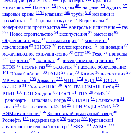
регулирующая арматура
Транснефть
Красный
119
56
481
50
27
котельщик
Патенты
Газпром
награды
Аудиты
1254
468
316
шаровые краны
клапаны
трубы
новинки и
110
29
28
разработки
Тендеры и закупки
Водоканалы
357
47
модернизация производства
Контроль и испытания
газ
277
54
27
95
Новое строительство
эксплуатация
выставки
33
237
19
Обучение и кадры
автоматизация
маркетинг
65
79
131
95
локализация
НИОКР
тэплоэнергетика
инновации
93
101
23
международное сотрудничество
СПГ
Festo
приводы
238
218
149
162
нефтегаз
новинки
посещение предприятий
30
951
47
КТОК
нефть и газ
экология
насосное оборудование
141
36
29
78
36
26
"Сила Сибири"
РАВВ
тэц
Химия
нефтехимия
298
256
174
182
МК «Сплав»
Армалит
ЧТПЗ
АДЛ
ТЭКО-
91
30
22
ФИЛЬТР
Сумское НПО
РОСТРАНСМАШ Трейд
150
86
31
29
47
РТМТ
РЭП Холдинг
ГОСТ
ТПА
ОМЗ
23
54
31
Транснефть – Западная Сибирь
СПЛАВ
Станкомаш
191
25
175
конар
Белэнергомаш-БЗЭМ
ПРИВОДЫ АУМА
166
40
АЭМ-технологии
Бологовский арматурный завод
130
376
290
Роснефть
модернизация
temper
Курганский
18
101
223
арматуростроительный кластер
ЖКХ
АУМА
22
10