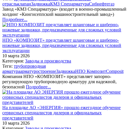
отрасль
клапан
Задвижка
КМЗ Спецарматура
Сибнефтегаз
Завод «КМЗ Спецарматура» (входит в военно-промышленный
холдинг «Кингисеппский машиностроительный завод»)
Подробнее...
НПО «КОМПОЗИТ» представляет шланговые и шиберно-
ножевые задвижки, предназначенные для сложных условий
эксплуатации
10 марта 2026
Категория:
Заводы и производства
Теги:
трубопроводная
арматура
арматуростроение
Задвижка
НПО Композит
Composit
Компания НПО «КОМПОЗИТ» представляет запорно-
регулирующую трубопроводную арматуру для надежной,
безопасной
Подробнее...
На площадке АО «ЭНЕРГИЯ» прошло ежегодное обучение
сервисных специалистов дилеров и официальных
представителей
10 марта 2026
Категория:
Заводы и производства