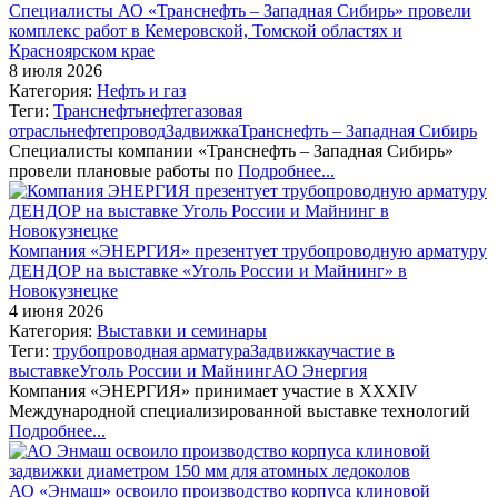
Специалисты АО «Транснефть – Западная Сибирь» провели
комплекс работ в Кемеровской, Томской областях и
Красноярском крае
8 июля 2026
Категория:
Нефть и газ
Теги:
Транснефть
нефтегазовая
отрасль
нефтепровод
Задвижка
Транснефть – Западная Сибирь
Специалисты компании «Транснефть – Западная Сибирь»
провели плановые работы по
Подробнее...
Компания «ЭНЕРГИЯ» презентует трубопроводную арматуру
ДЕНДОР на выставке «Уголь России и Майнинг» в
Новокузнецке
4 июня 2026
Категория:
Выставки и семинары
Теги:
трубопроводная арматура
Задвижка
участие в
выставке
Уголь России и Майнинг
АО Энергия
Компания «ЭНЕРГИЯ» принимает участие в XXXIV
Международной специализированной выставке технологий
Подробнее...
АО «Энмаш» освоило производство корпуса клиновой