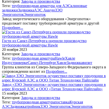
Категория:
Заводы и производства
Теги:
трубопроводная арматура для АЭС
клиновые
задвижки
Задвижка
АЭС Аккую
ЗЭО
Энергопоток
Энергопоток
Завод энергетического оборудования «Энергопоток»
продолжает поставку трубопроводной арматуры и другой
Подробнее...
Гости из Санкт-Петербурга оценили производство
трубопроводной арматуры Hawle
20 ноября 2023
Категория:
Заводы и производства
Теги:
трубопроводная арматура
Hawle
Хавле
Индустриверке
Санкт-Петербург
Хавле
Задвижка
визит
Группа клиентов из Северо-Западного Федерального округа в
сопровождении коллег из
Подробнее...
Завод «ЗЭО Энергопоток» осуществил поставку продукции в
адрес Курской АЭС и ООО «Титан Технолоджи Пайплайн»
15 ноября 2023
Категория:
Заводы и производства
Теги:
трубопроводная арматура
поставка
Курская
АЭС
Задвижка
тройник
ЗЭО Энергопоток
Энергопоток