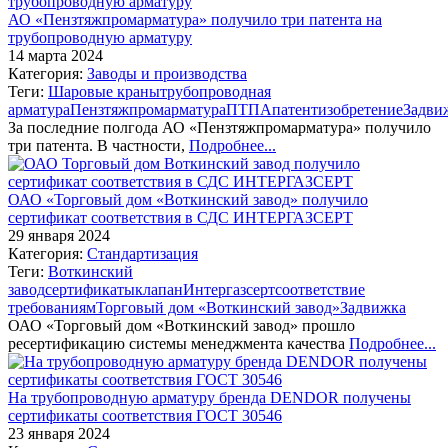
АО «Пензтяжпромарматура» получило три патента на
трубопроводную арматуру
14 марта 2024
Категория:
Заводы и производства
Теги:
Шаровые краны
трубопроводная
арматура
Пензтяжпромарматура
ПТПА
патент
изобретение
Задви
За последние полгода АО «Пензтяжпромарматура» получило
три патента. В частности,
Подробнее...
ОАО «Торговый дом «Воткинский завод» получило
сертификат соответствия в СДС ИНТЕРГАЗСЕРТ
29 января 2024
Категория:
Стандартизация
Теги:
Воткинский
завод
сертификаты
клапан
Интергазсерт
соответствие
требованиям
Торговый дом «Воткинский завод»
Задвижка
ОАО «Торговый дом «Воткинский завод» прошло
ресертификацию системы менеджмента качества
Подробнее...
На трубопроводную арматуру бренда DENDOR получены
сертификаты соответствия ГОСТ 30546
23 января 2024