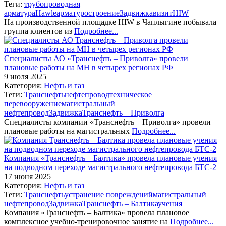
Теги:
трубопроводная
арматура
Hawle
арматуростроение
Задвижка
визит
HIW
На производственной площадке HIW в Чаплыгине побывала
группа клиентов из
Подробнее...
Специалисты АО «Транснефть – Приволга» провели
плановые работы на МН в четырех регионах РФ
9 июля 2025
Категория:
Нефть и газ
Теги:
Транснефть
нефтепровод
техническое
перевооружение
магистральный
нефтепровод
Задвижка
Транснефть – Приволга
Специалисты компании «Транснефть – Приволга» провели
плановые работы на магистральных
Подробнее...
Компания «Транснефть – Балтика» провела плановые учения
на подводном переходе магистрального нефтепровода БТС-2
17 июня 2025
Категория:
Нефть и газ
Теги:
Транснефть
устранение повреждений
магистральный
нефтепровод
Задвижка
Транснефть – Балтика
учения
Компания «Транснефть – Балтика» провела плановое
комплексное учебно-тренировочное занятие на
Подробнее...