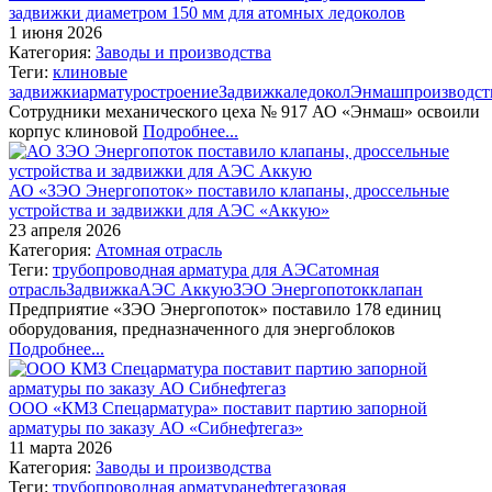
задвижки диаметром 150 мм для атомных ледоколов
1 июня 2026
Категория:
Заводы и производства
Теги:
клиновые
задвижки
арматуростроение
Задвижка
ледокол
Энмаш
производст
Сотрудники механического цеха № 917 АО «Энмаш» освоили
корпус клиновой
Подробнее...
АО «ЗЭО Энергопоток» поставило клапаны, дроссельные
устройства и задвижки для АЭС «Аккую»
23 апреля 2026
Категория:
Атомная отрасль
Теги:
трубопроводная арматура для АЭС
атомная
отрасль
Задвижка
АЭС Аккую
ЗЭО Энергопоток
клапан
Предприятие «ЗЭО Энергопоток» поставило 178 единиц
оборудования, предназначенного для энергоблоков
Подробнее...
ООО «КМЗ Спецарматура» поставит партию запорной
арматуры по заказу АО «Сибнефтегаз»
11 марта 2026
Категория:
Заводы и производства
Теги:
трубопроводная арматура
нефтегазовая