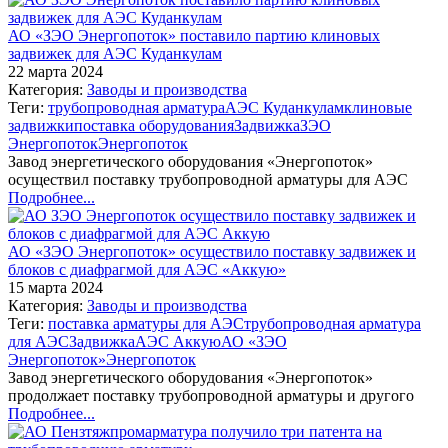
АО «ЗЭО Энергопоток» поставило партию клиновых
задвижек для АЭС Куданкулам
22 марта 2024
Категория:
Заводы и производства
Теги:
трубопроводная арматура
АЭС Куданкулам
клиновые
задвижки
поставка оборудования
Задвижка
ЗЭО
Энергопоток
Энергопоток
Завод энергетического оборудования «Энергопоток»
осуществил поставку трубопроводной арматуры для АЭС
Подробнее...
АО «ЗЭО Энергопоток» осуществило поставку задвижек и
блоков с диафрагмой для АЭС «Аккую»
15 марта 2024
Категория:
Заводы и производства
Теги:
поставка арматуры для АЭС
трубопроводная арматура
для АЭС
Задвижка
АЭС Аккую
АО «ЗЭО
Энергопоток»
Энергопоток
Завод энергетического оборудования «Энергопоток»
продолжает поставку трубопроводной арматуры и другого
Подробнее...