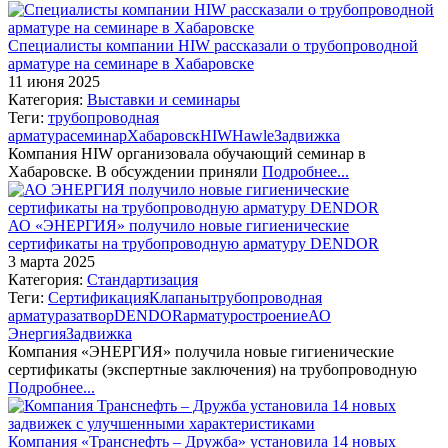
Специалисты компании HIW рассказали о трубопроводной
арматуре на семинаре в Хабаровске
11 июня 2025
Категория:
Выставки и семинары
Теги:
трубопроводная
арматура
семинар
Хабаровск
HIW
Hawle
Задвижка
Компания HIW организовала обучающий семинар в
Хабаровске. В обсуждении приняли
Подробнее...
АО «ЭНЕРГИЯ» получило новые гигиенические
сертификаты на трубопроводную арматуру DENDOR
3 марта 2025
Категория:
Стандартизация
Теги:
Сертификация
Клапаны
трубопроводная
арматура
затвор
DENDOR
арматуростроение
АО
Энергия
Задвижка
Компания «ЭНЕРГИЯ» получила новые гигиенические
сертификаты (экспертные заключения) на трубопроводную
Подробнее...
Компания «Транснефть – Дружба» установила 14 новых