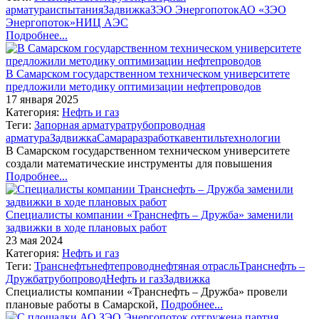
арматура
испытания
Задвижка
ЗЭО Энергопоток
АО «ЗЭО
Энергопоток»
НИЦ АЭС
Подробнее...
В Самарском государственном техническом университете
предложили методику оптимизации нефтепроводов
17 января 2025
Категория:
Нефть и газ
Теги:
Запорная арматура
трубопроводная
арматура
Задвижка
Самара
разработка
вентиль
технологии
В Самарском государственном техническом университете
создали математические инструменты для повышения
Подробнее...
Специалисты компании «Транснефть – Дружба» заменили
задвижки в ходе плановых работ
23 мая 2024
Категория:
Нефть и газ
Теги:
Транснефть
нефтепровод
нефтяная отрасль
Транснефть –
Дружба
трубопровод
Нефть и газ
Задвижка
Специалисты компании «Транснефть – Дружба» провели
плановые работы в Самарской,
Подробнее...