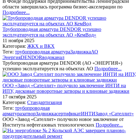
В Фонде поддержки предпринимательства Ленинградской
области завершилась программа бизнес-акселерации по
Подробнее...
Трубопроводная арматура DENDOR успешно
эксплуатируется на объектах АО «КемВод»
11 ноября 2025
Категория:
ЖКХ и ВКХ
Теги:
трубопроводная арматура
Задвижка
АО
Энергия
DENDOR
водоканал
Трубопроводная арматура DENDOR (АО «ЭНЕРГИЯ»)
успешно эксплуатируется на объектах АО
Подробнее...
ООО «Завод «Сателлит» получило заключение ИНТИ на
ИПУ, дисковые поворотные затворы и клиновые задвижки
17 октября 2025
Категория:
Стандартизация
Теги:
трубопроводная
арматура
затвор
Задвижка
сертификат
ИНТИ
Завод «Сателлит»
ООО «Завод «Сателлит» получило новое заключение от
Института нефтегазовых технологических
Подробнее...