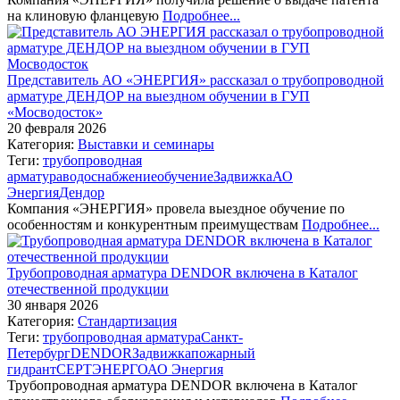
на клиновую фланцевую
Подробнее...
Представитель АО «ЭНЕРГИЯ» рассказал о трубопроводной
арматуре ДЕНДОР на выездном обучении в ГУП
«Мосводосток»
20 февраля 2026
Категория:
Выставки и семинары
Теги:
трубопроводная
арматура
водоснабжение
обучение
Задвижка
АО
Энергия
Дендор
Компания «ЭНЕРГИЯ» провела выездное обучение по
особенностям и конкурентным преимуществам
Подробнее...
Трубопроводная арматура DENDOR включена в Каталог
отечественной продукции
30 января 2026
Категория:
Стандартизация
Теги:
трубопроводная арматура
Санкт-
Петербург
DENDOR
Задвижка
пожарный
гидрант
СЕРТЭНЕРГО
АО Энергия
Трубопроводная арматура DENDOR включена в Каталог