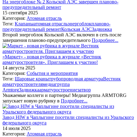
На энергоблоке № 2 Кольской АЭС завершен планово-
предупредительный ремонт
15 сентября 2025
Категория:
Атомная отрасль
Теги:
Клапаны
атомная отрасль
энергоблок
планово-
предупредительный ремонт
Кольская АЭС
Задвижка
Второй энергоблок Кольской АЭС включен в сеть после
завершения планово-предупредительного
Подробнее...
«Маркет» - новая рубрика в журнале «Вестник
арматуростроителя». Приглашаем к участию!
14 августа 2025
Категория:
События и мероприятия
Теги:
Шаровые краны
трубопроводная арматура
Вестник
арматуростроителя
медиагруппа
Armtorg
Задвижка
арматуростроение
затвор
Уважаемые коллеги и партнеры! Медиагруппа ARMTORG
запускает новую рубрику в
Подробнее...
Завод HIW в Чаплыгине посетили специалисты из Уральского
федерального округа
14 июля 2025
Категория:
Атомная отрасль