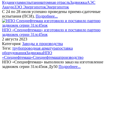
Куданкулам
испытания
атомная отрасль
Задвижка
АЭС
Аккую
ЗЭО Энергопоток
Энергопоток
С 24 по 28 июля успешно проведены приемо-сдаточные
испытания (ПСИ),
Подробнее...
НПО «Спецнефтемаш» изготовило и поставило партию
задвижек серии 31лс45нж
2 августа 2023
Категория:
Заводы и производства
Теги:
трубопроводная арматура
поставка
оборудования
Задвижка
НПО
«Спецнефтемаш»
Спецнефтемаш
производство
НПО «Спецнефтемаш» выполнило заказ на изготовление
задвижек серии 31лс45нж Ду50
Подробнее...