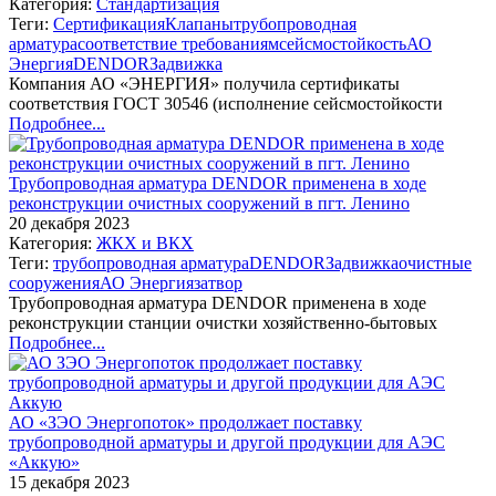
Категория:
Стандартизация
Теги:
Сертификация
Клапаны
трубопроводная
арматура
соответствие требованиям
сейсмостойкость
АО
Энергия
DENDOR
Задвижка
Компания АО «ЭНЕРГИЯ» получила сертификаты
соответствия ГОСТ 30546 (исполнение сейсмостойкости
Подробнее...
Трубопроводная арматура DENDOR применена в ходе
реконструкции очистных сооружений в пгт. Ленино
20 декабря 2023
Категория:
ЖКХ и ВКХ
Теги:
трубопроводная арматура
DENDOR
Задвижка
очистные
сооружения
АО Энергия
затвор
Трубопроводная арматура DENDOR применена в ходе
реконструкции станции очистки хозяйственно-бытовых
Подробнее...
АО «ЗЭО Энергопоток» продолжает поставку
трубопроводной арматуры и другой продукции для АЭС
«Аккую»
15 декабря 2023