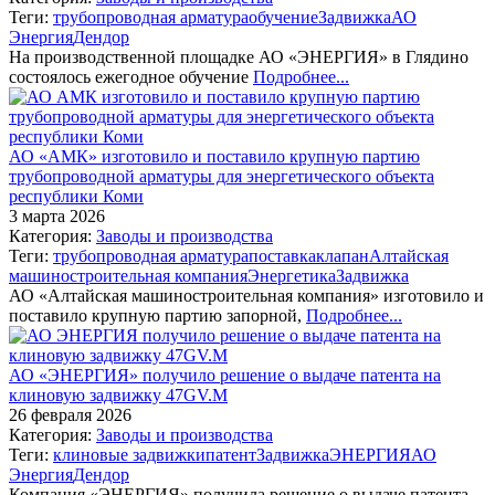
Теги:
трубопроводная арматура
обучение
Задвижка
АО
Энергия
Дендор
На производственной площадке АО «ЭНЕРГИЯ» в Глядино
состоялось ежегодное обучение
Подробнее...
АО «АМК» изготовило и поставило крупную партию
трубопроводной арматуры для энергетического объекта
республики Коми
3 марта 2026
Категория:
Заводы и производства
Теги:
трубопроводная арматура
поставка
клапан
Алтайская
машиностроительная компания
Энергетика
Задвижка
АО «Алтайская машиностроительная компания» изготовило и
поставило крупную партию запорной,
Подробнее...
АО «ЭНЕРГИЯ» получило решение о выдаче патента на
клиновую задвижку 47GV.M
26 февраля 2026
Категория:
Заводы и производства
Теги:
клиновые задвижки
патент
Задвижка
ЭНЕРГИЯ
АО
Энергия
Дендор
Компания «ЭНЕРГИЯ» получила решение о выдаче патента