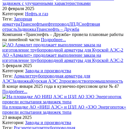
задвижек с улучшенными характеристиками
20 февраля 2025
Категория:
Нефть и газ
Теги:
Запорная
арматура
Транснефть
нефтепровод
ЛПДС
нефтяная
отрасль
Задвижка
Транснефть – Дружба
Компания «Транснефть – Дружба» провела плановые работы
на линейной части
Подробнее...
АО «Армалит» продолжает выполнение заказа на
изготовление трубопроводной арматуры для Курской АЭС-2
5 февраля 2025
Категория:
Заводы и производства
Теги:
Армалит
трубопроводная арматура для
АЭС
Задвижка
Курская АЭС 2
производство
промышленность
В конце января 2025 года в кузнечно-прессовом цехе № 47
Подробнее...
На площадке АО «НИЦ АЭС» и ЦЗЛ АО «ЗЭО Энергопоток»
провели испытания задвижек типа
23 января 2025
Категория:
Заводы и производства
Теги:
Росэнергоатом
трубопроводная