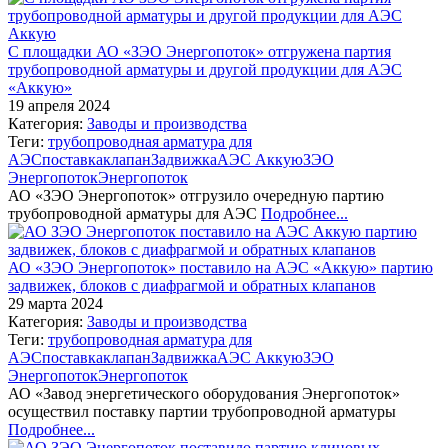
С площадки АО «ЗЭО Энергопоток» отгружена партия
трубопроводной арматуры и другой продукции для АЭС
«Аккую»
19 апреля 2024
Категория:
Заводы и производства
Теги:
трубопроводная арматура для
АЭС
поставка
клапан
Задвижка
АЭС Аккую
ЗЭО
Энергопоток
Энергопоток
АО «ЗЭО Энергопоток» отгрузило очередную партию
трубопроводной арматуры для АЭС
Подробнее...
АО «ЗЭО Энергопоток» поставило на АЭС «Аккую» партию
задвижек, блоков с диафрагмой и обратных клапанов
29 марта 2024
Категория:
Заводы и производства
Теги:
трубопроводная арматура для
АЭС
поставка
клапан
Задвижка
АЭС Аккую
ЗЭО
Энергопоток
Энергопоток
АО «Завод энергетического оборудования Энергопоток»
осуществил поставку партии трубопроводной арматуры
Подробнее...