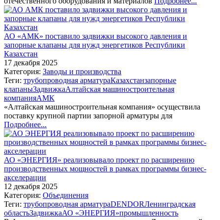
отечественного оборудования и материалов
Подробнее...
АО «АМК» поставило задвижки высокого давления и
запорные клапаны для нужд энергетиков Республики
Казахстан
17 декабря 2025
Категория:
Заводы и производства
Теги:
трубопроводная арматура
Казахстан
запорные
клапаны
Задвижка
Алтайская машиностроительная
компания
АМК
«Алтайская машиностроительная компания» осуществила
поставку крупной партии запорной арматуры для
Подробнее...
АО «ЭНЕРГИЯ» реализовывало проект по расширению
производственных мощностей в рамках программы бизнес-
акселерации
12 декабря 2025
Категория:
Объединения
Теги:
трубопроводная арматура
DENDOR
Ленинградская
область
Задвижка
АО «ЭНЕРГИЯ»
промышленность