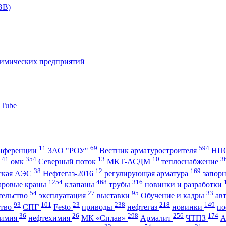
11
69
594
нференции
ЗАО "РОУ"
Вестник арматуростроителя
НПО
41
354
13
10
3
А
омк
Северный поток
МКТ-АСДМ
теплоснабжение
38
12
169
ская АЭС
Нефтегаз-2016
регулирующая арматура
запор
1254
468
316
аровые краны
клапаны
трубы
новинки и разработки
54
27
95
33
тельство
эксплуатация
выставки
Обучение и кадры
ав
93
101
23
238
218
149
ство
СПГ
Festo
приводы
нефтегаз
новинки
по
36
26
298
256
174
имия
нефтехимия
МК «Сплав»
Армалит
ЧТПЗ