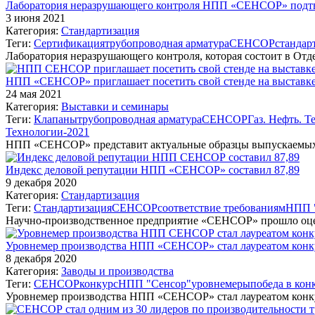
Лаборатория неразрушающего контроля НПП «СЕНСОР» подтве
3 июня 2021
Категория:
Стандартизация
Теги:
Сертификация
трубопроводная арматура
СЕНСОР
стандар
Лаборатория неразрушающего контроля, которая состоит в Отд
НПП «СЕНСОР» приглашает посетить свой стенде на выставке 
24 мая 2021
Категория:
Выставки и семинары
Теги:
Клапаны
трубопроводная арматура
СЕНСОР
Газ. Нефть. 
Технологии-2021
НПП «СЕНСОР» представит актуальные образцы выпускаемых
Индекс деловой репутации НПП «СЕНСОР» составил 87,89
9 декабря 2020
Категория:
Стандартизация
Теги:
Стандартизация
СЕНСОР
соответствие требованиям
НПП 
Научно-производственное предприятие «СЕНСОР» прошло оце
Уровнемер производства НПП «СЕНСОР» стал лауреатом конку
8 декабря 2020
Категория:
Заводы и производства
Теги:
СЕНСОР
конкурс
НПП "Сенсор"
уровнемеры
победа в кон
Уровнемер производства НПП «СЕНСОР» стал лауреатом конк