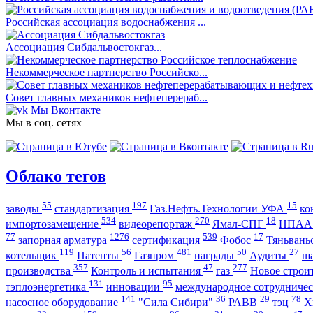
Российская ассоциация водоснабжения ...
Ассоциация Сибдальвостокгаз...
Некоммерческое партнерство Российско...
Совет главных механиков нефтеперераб...
Мы Вконтакте
Мы в соц. сетях
Облако тегов
55
197
15
заводы
стандартизация
Газ.Нефть.Технологии УФА
ко
534
270
18
импортозамещение
видеорепортаж
Ямал-СПГ
НПА
77
1276
539
17
запорная арматура
сертификация
Фобос
Тяньвань
119
56
481
50
27
котельщик
Патенты
Газпром
награды
Аудиты
ш
357
47
277
производства
Контроль и испытания
газ
Новое строи
131
95
тэплоэнергетика
инновации
международное сотрудниче
141
36
29
78
насосное оборудование
"Сила Сибири"
РАВВ
тэц
Х