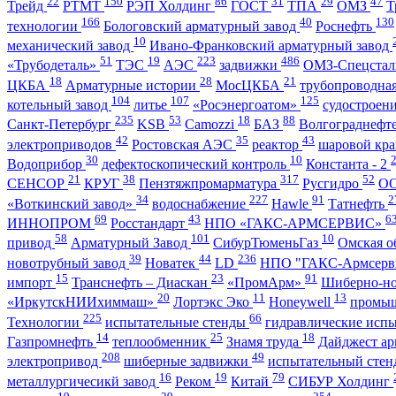
22
150
86
31
29
47
Трейд
РТМТ
РЭП Холдинг
ГОСТ
ТПА
ОМЗ
Т
166
40
130
технологии
Бологовский арматурный завод
Роснефть
10
механический завод
Ивано-Франковский арматурный завод
51
19
223
486
«Трубодеталь»
ТЭС
АЭС
задвижки
ОМЗ-Спецста
18
28
21
ЦКБА
Арматурные истории
МосЦКБА
трубопроводна
104
107
125
котельный завод
литье
«Росэнергоатом»
судостроен
235
53
18
88
Санкт-Петербург
KSB
Camozzi
БАЗ
Волгограднеф
42
35
43
электроприводов
Ростовская АЭС
реактор
шаровой кр
30
10
Водоприбор
дефектоскопический контроль
Константа - 2
21
38
317
52
СЕНСОР
КРУГ
Пензтяжпромарматура
Русгидро
О
34
227
91
2
«Воткинский завод»
водоснабжение
Hawle
Татнефть
69
43
6
ИННОПРОМ
Росстандарт
НПО «ГАКС-АРМСЕРВИС»
58
101
10
привод
Арматурный Завод
СибурТюменьГаз
Омская о
39
44
236
новотрубный завод
Новатек
LD
НПО "ГАКС-Армсерв
15
23
91
импорт
Транснефть – Диаскан
«ПромАрм»
Шиберно-н
20
11
13
«ИркутскНИИхиммаш»
Лортэкс Эко
Honeywell
промыш
225
66
Технологии
испытательные стенды
гидравлические исп
14
25
18
Газпромнефть
теплообменник
Знамя труда
Дайджест ар
208
49
электропривод
шиберные задвижки
испытательный сте
16
19
79
металлургичесикй завод
Реком
Китай
СИБУР Холдинг