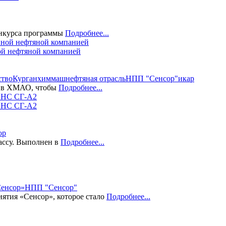
конкурса программы
Подробнее...
ой нефтяной компанией
ство
Курганхиммаш
нефтяная отрасль
НПП "Сенсор"
икар
ом в ХМАО, чтобы
Подробнее...
ЕНС СГ-А2
ор
ассу. Выполнен в
Подробнее...
енсор»
НПП "Сенсор"
ятия «Сенсор», которое стало
Подробнее...