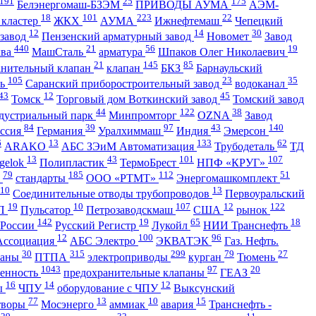
191
25
175
Белэнергомаш-БЗЭМ
ПРИВОДЫ АУМА
АЭМ-
18
101
223
22
 кластер
ЖКХ
АУМА
Ижнефтемаш
Чепецкий
12
14
30
 завод
Пензенский арматурный завод
Новомет
Завод
440
21
56
19
ква
МашСталь
арматура
Шпаков Олег Николаевич
21
145
85
анительный клапан
клапан
БКЗ
Барнаульский
105
23
35
ть
Саранский приборостроительный завод
водоканал
43
12
45
Томск
Торговый дом Воткинский завод
Томский завод
44
122
38
дустриальный парк
Минпромторг
OZNA
Завод
84
39
97
43
140
ссия
Германия
Уралхиммаш
Индия
Эмерсон
6
13
133
62
ARAKO
АБС ЗЭиМ Автоматизация
Трубодеталь
ТД
13
43
101
107
gelok
Полипластик
ТермоБрест
НПФ «КРУГ»
79
185
112
51
ь
стандарты
ООО «РТМТ»
Энергомашкомплект
10
13
Соединительные отводы трубопроводов
Первоуральский
19
10
107
12
122
П
Пульсатор
Петрозаводскмаш
США
рынок
142
19
65
18
 России
Русский Регистр
Лукойл
НИИ Транснефть
12
100
96
Ассоциация
АБС Электро
ЭКВАТЭК
Газ. Нефть.
30
315
299
79
27
паны
ПТПА
электроприводы
курган
Тюмень
1043
97
20
енность
предохранительные клапаны
ГЕАЗ
16
14
12
ы
ЧПУ
оборудование с ЧПУ
Выксунский
77
13
10
15
творы
Мосэнерго
аммиак
авария
Транснефть -