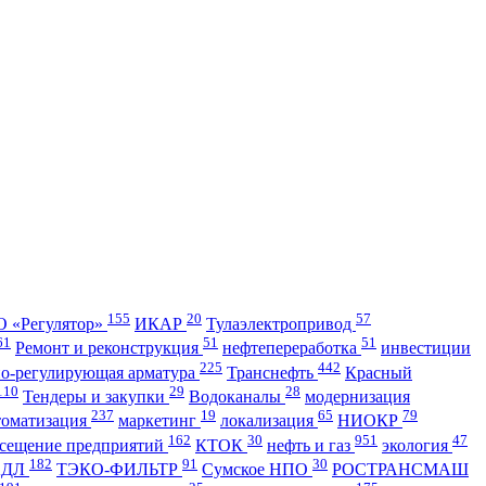
155
20
57
 «Регулятор»
ИКАР
Тулаэлектропривод
61
51
51
Ремонт и реконструкция
нефтепереработка
инвестиции
225
442
но-регулирующая арматура
Транснефть
Красный
110
29
28
Тендеры и закупки
Водоканалы
модернизация
237
19
65
79
томатизация
маркетинг
локализация
НИОКР
162
30
951
47
сещение предприятий
КТОК
нефть и газ
экология
182
91
30
АДЛ
ТЭКО-ФИЛЬТР
Сумское НПО
РОСТРАНСМАШ