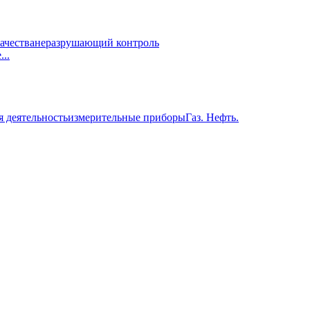
ачества
неразрушающий контроль
..
я деятельность
измерительные приборы
Газ. Нефть.