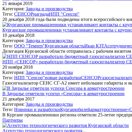
21 января 2019
Категория:
Заводы и производства
Теги:
СЕНСОР
награда
НПП "Сенсор"
20 декабря 2018 года были подведены итоги всероссийского 
Курганские промышленники устанавливают контакты с крупн
10 декабря 2018
Категория:
Заводы и производства
Теги:
ООО "Темпер"
Курганская область
Икар КЗТА
сотрудниче
Делегация Курганской области отправилась с рабочим визит
НПП «СЕНСОР» разработало бюджетный газосигнализатор С
20 ноября 2018
Категория:
Заводы и производства
Теги:
НПП "Сенсор"
новые разработки
СЕНСОР
газосигнализат
Газосигнализатор СЕНС СГ-А2 имеет небольшие габариты и м
В Зауралье отметили успехи «Сенсора» в арматуростроении
21 декабря 2017
Категория:
Заводы и производства
Теги:
Новинки и разработки
Курган
юбилей
арматуростроение
«С
В Кургане промышленники региона отметили 25-летие предпри
Партнеры
Агентство технологиеческого развития...