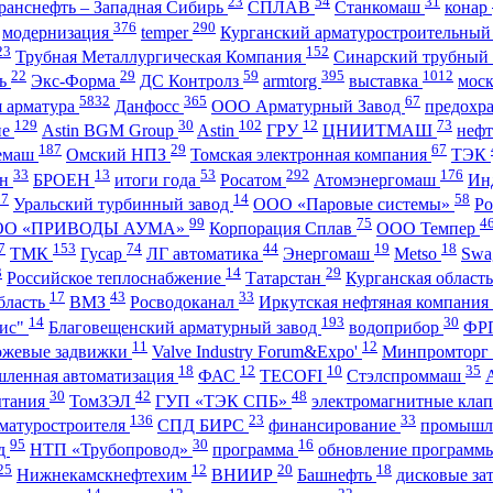
23
54
31
ранснефть – Западная Сибирь
СПЛАВ
Станкомаш
конар
376
290
модернизация
temper
Курганский арматуростроительный
23
152
Трубная Металлургическая Компания
Синарский трубный
22
29
59
395
1012
ль
Экс-Форма
ДС Контролз
armtorg
выставка
мос
5832
365
67
я арматура
Данфосс
ООО Арматурный Завод
предохр
129
30
102
12
73
ие
Astin BGM Group
Astin
ГРУ
ЦНИИТМАШ
неф
187
29
67
темаш
Омский НПЗ
Томская электронная компания
ТЭК
33
13
53
292
176
ан
БРОЕН
итоги года
Росатом
Атомэнергомаш
Ин
27
14
58
Уральский турбинный завод
ООО «Паровые системы»
Ро
99
75
4
ОО «ПРИВОДЫ АУМА»
Корпорация Сплав
ООО Темпер
7
153
74
44
19
18
ТМК
Гусар
ЛГ автоматика
Энергомаш
Metso
Swa
3
14
29
Российское теплоснабжение
Татарстан
Курганская област
17
43
33
бласть
ВМЗ
Росводоканал
Иркутская нефтяная компания
14
193
30
ис"
Благовещенский арматурный завод
водоприбор
ФР
11
12
ожевые задвижки
Valve Industry Forum&Expo'
Минпромторг
18
12
10
35
ленная автоматизация
ФАС
TECOFI
Стэлспроммаш
30
42
48
ытания
ТомЗЭЛ
ГУП «ТЭК СПБ»
электромагнитные кла
136
23
33
матуростроителя
СПД БИРС
финансирование
промышл
95
30
16
нд
НТП «Трубопровод»
программа
обновление программ
25
12
20
18
Нижнекамскнефтехим
ВНИИР
Башнефть
дисковые за