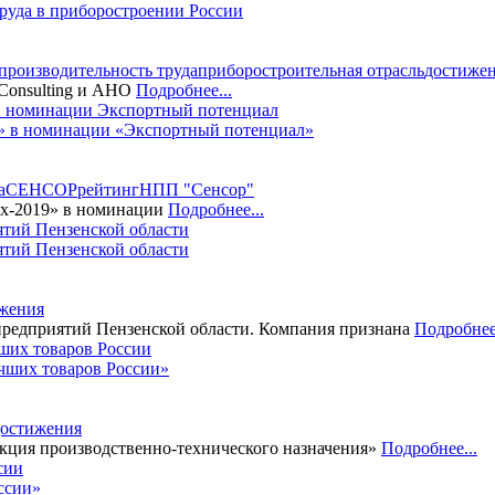
руда в приборостроении России
производительность труда
приборостроительная отрасль
достиже
 Consulting и АНО
Подробнее...
9» в номинации «Экспортный потенциал»
а
СЕНСОР
рейтинг
НПП "Сенсор"
х-2019» в номинации
Подробнее...
тий Пензенской области
жения
едприятий Пензенской области. Компания признана
Подробнее.
чших товаров России»
достижения
ция производственно-технического назначения»
Подробнее...
ссии»