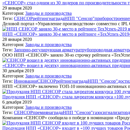
«СЕНСОР» стал одним из 30 лидеров по производительности т
29 января 2020
Категория:
Заводы и производства
Теги:
СЕНСОР
рейтинг
награда
НПП "Сенсор"
приборостроение
Деловой портал «Управление производством» совместно с IPL
НПП «СЕНСОР» заняло 30-е место в рейтинге «ТехУспех-201
28 января 2020
Категория:
Заводы и производства
Теги:
Запорно-регулирующая арматура
трубопроводная арматур
ООО НПП «СЕНСОР» заняло 30-ю строчку рейтинга «ТехУспе
«СЕНСОР» вошел в десятку инновационно-активных предприя
30 декабря 2019
Категория:
Заводы и производства
Теги:
Инновации
СЕНСОР
рейтинг
награда
НПП "Сенсор"
дости
НПП «СЕНСОР» включено ТОП-10 инновационно-активных пр
Продукция НПП «СЕНСОР» стала лауреатом конкурса «100 лу
6 декабря 2019
Категория:
Заводы и производства
Теги:
СЕНСОР
премия
награда
НПП "Сенсор"
газосигнализатор
Компания «СЕНСОР» сообщила о победе в номинации «Продук
Продукция НПП «СЕНСОР» входит в «100 лучших товаров Ро