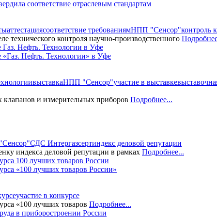
рдила соответствие отраслевым стандартам
ты
аттестация
соответствие требованиям
НПП "Сенсор"
контроль к
еле технического контроля научно-производственного
Подробнее.
«Газ. Нефть. Технологии» в Уфе
Технологии
выставка
НПП "Сенсор"
участие в выставке
выставочна
 клапанов и измерительных приборов
Подробнее...
"Сенсор"
СДС Интергазсерт
индекс деловой репутации
нку индекса деловой репутации в рамках
Подробнее...
рса «100 лучших товаров России»
курсе
участие в конкурсе
урса «100 лучших товаров
Подробнее...