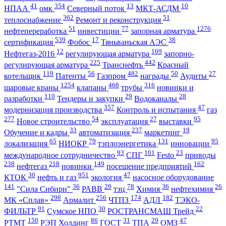
41
354
13
10
НПАА
омк
Северный поток
МКТ-АСДМ
362
51
теплоснабжение
Ремонт и реконструкция
51
77
1276
нефтепереработка
инвестиции
запорная арматура
539
17
38
сертификация
Фобос
Тяньваньская АЭС
12
169
Нефтегаз-2016
регулирующая арматура
запорно-
225
442
регулирующая арматура
Транснефть
Красный
119
56
482
50
27
котельщик
Патенты
Газпром
награды
Аудиты
1254
468
316
шаровые краны
клапаны
трубы
новинки и
110
29
28
разработки
Тендеры и закупки
Водоканалы
357
47
модернизация производства
Контроль и испытания
газ
277
54
27
95
Новое строительство
эксплуатация
выставки
33
237
19
Обучение и кадры
автоматизация
маркетинг
65
79
131
95
локализация
НИОКР
тэплоэнергетика
инновации
93
101
23
международное сотрудничество
СПГ
Festo
приводы
238
218
149
162
нефтегаз
новинки
посещение предприятий
30
951
47
КТОК
нефть и газ
экология
насосное оборудование
141
36
29
78
36
26
"Сила Сибири"
РАВВ
тэц
Химия
нефтехимия
298
256
174
182
МК «Сплав»
Армалит
ЧТПЗ
АДЛ
ТЭКО-
91
30
22
ФИЛЬТР
Сумское НПО
РОСТРАНСМАШ Трейд
150
86
31
29
47
РТМТ
РЭП Холдинг
ГОСТ
ТПА
ОМЗ