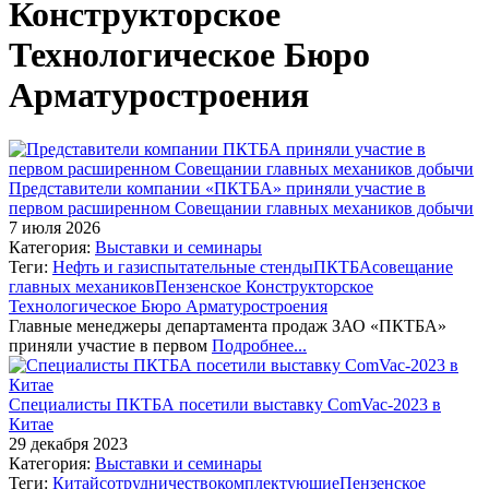
Конструкторское
Технологическое Бюро
Арматуростроения
Представители компании «ПКТБА» приняли участие в
первом расширенном Совещании главных механиков добычи
7 июля 2026
Категория:
Выставки и семинары
Теги:
Нефть и газ
испытательные стенды
ПКТБА
совещание
главных механиков
Пензенское Конструкторское
Технологическое Бюро Арматуростроения
Главные менеджеры департамента продаж ЗАО «ПКТБА»
приняли участие в первом
Подробнее...
Специалисты ПКТБА посетили выставку ComVac-2023 в
Китае
29 декабря 2023
Категория:
Выставки и семинары
Теги:
Китай
сотрудничество
комплектующие
Пензенское