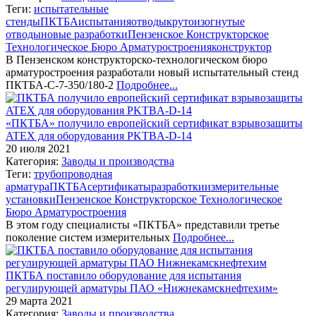
Теги:
испытательные
стенды
ПКТБА
испытания
отводы
крутоизогнутые
отводы
новые разработки
Пензенское Конструкторское
Технологическое Бюро Арматуростроения
конструктор
В Пензенском конструкторско-технологическом бюро
арматуростроения разработали новый испытательный стенд
ПКТБА-С-7-350/180-2
Подробнее...
«ПКТБА» получило европейский сертификат взрывозащиты
ATEX для оборудования PKTBA-D-14
20 июля 2021
Категория:
Заводы и производства
Теги:
трубопроводная
арматура
ПКТБА
сертификаты
разработки
измерительные
установки
Пензенское Конструкторское Технологическое
Бюро Арматуростроения
В этом году специалисты «ПКТБА» представили третье
поколение систем измерительных
Подробнее...
ПКТБА поставило оборудование для испытания
регулирующей арматуры ПАО «Нижнекамскнефтехим»
29 марта 2021
Категория:
Заводы и производства