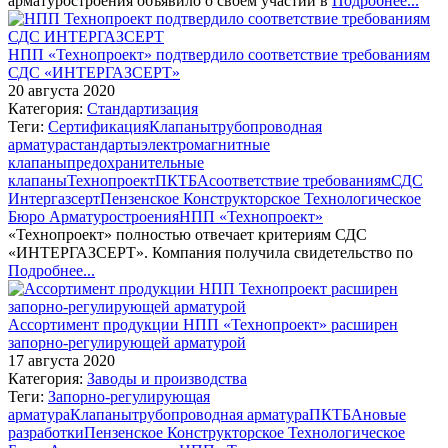
арматуростроения объявило о своем участии в
Подробнее...
НПП «Технопроект» подтвердило соответствие требованиям
СДС «ИНТЕРГАЗСЕРТ»
20 августа 2020
Категория:
Стандартизация
Теги:
Сертификация
Клапаны
трубопроводная
арматура
стандарты
электромагнитные
клапаны
предохранительные
клапаны
Технопроект
ПКТБА
соответствие требованиям
СДС
Интергазсерт
Пензенское Конструкторское Технологическое
Бюро Арматуростроения
НПП «Технопроект»
«Технопроект» полностью отвечает критериям СДС
«ИНТЕРГАЗСЕРТ». Компания получила свидетельство по
Подробнее...
Ассортимент продукции НПП «Технопроект» расширен
запорно-регулирующей арматурой
17 августа 2020
Категория:
Заводы и производства
Теги:
Запорно-регулирующая
арматура
Клапаны
трубопроводная арматура
ПКТБА
новые
разработки
Пензенское Конструкторское Технологическое