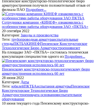
Пензенское конструкторско-технологическое бюро
арматуростроения получило положительный отзыв от
филиала ПАО
Подробнее...
Сотрудники компании «КИНЕФ» ознакомились с
особенностями работы оборудования ЗАО «ПКТБА»
20 сентября 2022
Категория:
Заводы и производства
Теги:
трубопроводная арматура
испытательные
стенды
ПКТБА
КИНЕФ
Пензенское Конструкторское
Технологическое Бюро Арматуростроения
визит
На площадке ЗАО «ПКТБА» состоялась техническая
консультация специалистов одного из
Подробнее...
Пензенскому конструкторско-технологическому бюро
арматуростроения исполнилось 60 лет
28 июня 2022
Категория:
Даты
Теги:
юбилей
ПКТБА
испытания арматуры
Пензенское
Конструкторское Технологическое Бюро
Арматуростроения
дата основания
испытательное
оборудование
10 июня текущего года Пензенскому конструкторско-