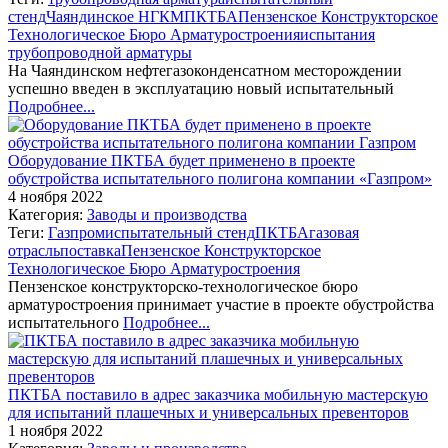
стенд
Чаяндинское НГКМ
ПКТБА
Пензенское Конструкторское
Технологическое Бюро Арматуростроения
испытания
трубопроводной арматуры
На Чаяндинском нефтегазоконденсатном месторождении
успешно введен в эксплуатацию новый испытательный
Подробнее...
Оборудование ПКТБА будет применено в проекте
обустройства испытательного полигона компании «Газпром»
4 ноября 2022
Категория:
Заводы и производства
Теги:
Газпром
испытательный стенд
ПКТБА
газовая
отрасль
поставка
Пензенское Конструкторское
Технологическое Бюро Арматуростроения
Пензенское конструкторско-технологическое бюро
арматуростроения принимает участие в проекте обустройства
испытательного
Подробнее...
ПКТБА поставило в адрес заказчика мобильную мастерскую
для испытаний плашечных и универсальных превенторов
1 ноября 2022