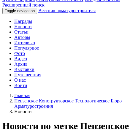
Расширенный поиск
Вестник арматуростроителя
Toggle navigation
Награды
Новости
Статьи
Авторы
Интервью
Популярное
Фото
Видео
Архив
Выставки
Путешествия
О нас
Войти
Главная
Пензенское Конструкторское Технологическое Бюро
Арматуростроения
Новости
Новости по метке Пензенское