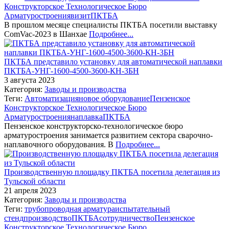
Конструкторское Технологическое Бюро
Арматуростроения
визит
ПКТБА
В прошлом месяце специалисты ПКТБА посетили выставку
ComVac-2023 в Шанхае
Подробнее...
ПКТБА представило установку для автоматической наплавки
ПКТБА-УНГ-1600-4500-3600-КН-3БН
3 августа 2023
Категория:
Заводы и производства
Теги:
Автоматизация
новое оборудование
Пензенское
Конструкторское Технологическое Бюро
Арматуростроения
наплавка
ПКТБА
Пензенское конструкторско-технологическое бюро
арматуростроения занимается развитием сектора сварочно-
наплавочного оборудования. В
Подробнее...
Производственную площадку ПКТБА посетила делегация из
Тульской области
21 апреля 2023
Категория:
Заводы и производства
Теги:
трубопроводная арматура
испытательный
стенд
производство
ПКТБА
сотрудничество
Пензенское
Конструкторское Технологическое Бюро