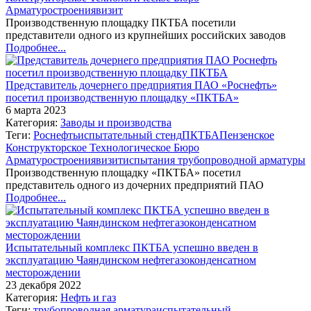
Арматуростроения
визит
Производственную площадку ПКТБА посетили
представители одного из крупнейших российских заводов
Подробнее...
Представитель дочернего предприятия ПАО «Роснефть»
посетил производственную площадку «ПКТБА»
6 марта 2023
Категория:
Заводы и производства
Теги:
Роснефть
испытательный стенд
ПКТБА
Пензенское
Конструкторское Технологическое Бюро
Арматуростроения
визит
испытания трубопроводной арматуры
Производственную площадку «ПКТБА» посетил
представитель одного из дочерних предприятий ПАО
Подробнее...
Испытательный комплекс ПКТБА успешно введен в
эксплуатацию Чаяндинском нефтегазоконденсатном
месторождении
23 декабря 2022
Категория:
Нефть и газ
Теги:
трубопроводная арматура
испытательный