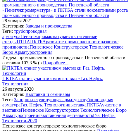
«Пензтяжпромарматура» и ПКТБА стали локомотивами роста
промышленного производства в Пензенской области
28 января 2021
Категория:
Заводы и производства
Теги:
трубопроводная
арматура
Пензтяжпромарматура
испытательные
стенды
ПТПА
ПКТБА
развитие промышленности
развитие
производства
Пензенское Конструкторское Технологическое
Бюро Арматуростроения
Индекс промышленного производства в Пензенской области
составил 107,3 % (в
Подробнее...
ПКТБА станет участником выставки «Газ. Нефть.
Технологии»
26 августа 2020
Категория:
Выставки и семинары
Теги:
Запорно-регулирующая арматура
трубопроводная
арматура
Газ. Нефть. Технологии
выставка
ПКТБА
участие в
выставке
Пензенское Конструкторское Технологическое Бюро
Арматуростроения
выставочная деятельность
Газ. Нефть.
Технологии-2020
Пензенское конструкторское технологическое бюро