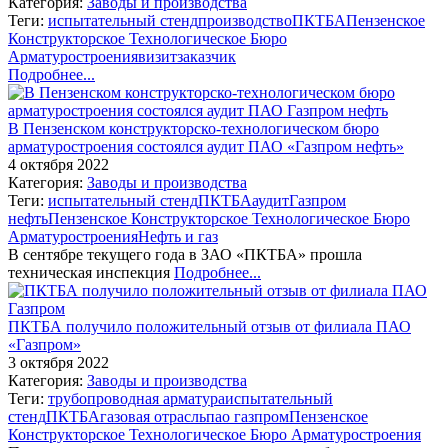
Категория:
Заводы и производства
Теги:
испытательный стенд
производство
ПКТБА
Пензенское
Конструкторское Технологическое Бюро
Арматуростроения
визит
заказчик
Подробнее...
В Пензенском конструкторско-технологическом бюро
арматуростроения состоялся аудит ПАО «Газпром нефть»
4 октября 2022
Категория:
Заводы и производства
Теги:
испытательный стенд
ПКТБА
аудит
Газпром
нефть
Пензенское Конструкторское Технологическое Бюро
Арматуростроения
Нефть и газ
В сентябре текущего года в ЗАО «ПКТБА» прошла
техническая инспекция
Подробнее...
ПКТБА получило положительный отзыв от филиала ПАО
«Газпром»
3 октября 2022
Категория:
Заводы и производства
Теги:
трубопроводная арматура
испытательный
стенд
ПКТБА
газовая отрасль
пао газпром
Пензенское
Конструкторское Технологическое Бюро Арматуростроения