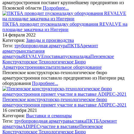
арматуростроения поставит крупнейшему предприятию из
Псковской области
Подробнее...
ПКТБА проводит пусконаладку оборудования REVALVE на
площадке заказчика из Нигерии
14 февраля 2022
Категория:
Заводы и производства
Теги:
трубопроводная арматура
ПКТБА
ремонт
арматуры
испытания
арматуры
REVALVE
поставка
пусконаладка
Пензенское
Конструкторское Технологическое Бюро
Арматуростроения
испытательное оборудование
Пензенское конструкторско-технологическое бюро
арматуростроения поставило предприятию из Нигерии ряд
оборудования
Подробнее...
Пензенское конструкторско-технологическое бюро
арматуростроения примет участие в выставке ADIPEC-2021
16 сентября 2021
Категория:
Выставки и семинары
Теги:
трубопроводная арматура
выставка
ПКТБА
ремонт
арматуры
ADIPEC
участие в выставке
Пензенское
Конструкторское Технологическое Бюро