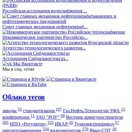
Российская ассоциация водоснабжения ...
Совет главных механиков нефтеперераб...
Некоммерческое партнерство Российско...
Агентство технологиеческого развития...
Ассоциация Сибдальвостокгаз...
Мы Вконтакте
Мы в соц. сетях
Облако тегов
55
197
15
заводы
стандартизация
Газ.Нефть.Технологии УФА
11
69
конференции
ЗАО "РОУ"
Вестник арматуростроителя
595
155
20
57
НПО «Регулятор»
ИКАР
Тулаэлектропривод
534
270
18
импортозамещение
видеорепортаж
Ямал-СПГ