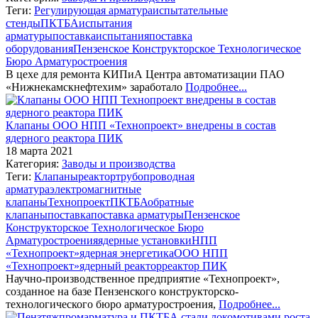
Теги:
Регулирующая арматура
испытательные
стенды
ПКТБА
испытания
арматуры
поставка
испытания
поставка
оборудования
Пензенское Конструкторское Технологическое
Бюро Арматуростроения
В цехе для ремонта КИПиА Центра автоматизации ПАО
«Нижнекамскнефтехим» заработало
Подробнее...
Клапаны ООО НПП «Технопроект» внедрены в состав
ядерного реактора ПИК
18 марта 2021
Категория:
Заводы и производства
Теги:
Клапаны
реактор
трубопроводная
арматура
электромагнитные
клапаны
Технопроект
ПКТБА
обратные
клапаны
поставка
поставка арматуры
Пензенское
Конструкторское Технологическое Бюро
Арматуростроения
ядерные установки
НПП
«Технопроект»
ядерная энергетика
ООО НПП
«Технопроект»
ядерный реактор
реактор ПИК
Научно-производственное предприятие «Технопроект»,
созданное на базе Пензенского конструкторско-
технологического бюро арматуростроения,
Подробнее...