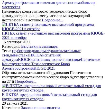
Арматуростроения
выставочная деятельность
мобильная
мастерская
Пензенское конструкторско-технологическое бюро
арматуростроения примет участие в международной
нефтегазовой выставке
Подробнее...
ПКТБА станет участником выставочной программы KIOGE-
2021 в октябре
15 сентября 2021
Категория:
Выставки и семинары
Теги:
трубопроводная арматура
испытательные
стенды
выставка
ПКТБА
испытания
арматуры
KIOGE
испытания
участие в выставке
Пензенское
Конструкторское Технологическое Бюро
Арматуростроения
KIOGE-2021
Образцы испытательного оборудования Пензенского
конструкторско-технологического бюро будут представлены
на 27-й
Подробнее...
В ПКТБА представили новый испытательный стенд для
крутоизогнутых отводов
20 августа 2021
Категория:
Заводы и производства