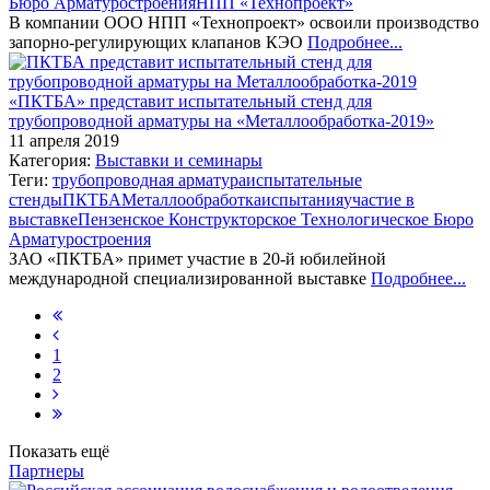
Бюро Арматуростроения
НПП «Технопроект»
В компании ООО НПП «Технопроект» освоили производство
запорно-регулирующих клапанов КЭО
Подробнее...
«ПКТБА» представит испытательный стенд для
трубопроводной арматуры на «Металлообработка-2019»
11 апреля 2019
Категория:
Выставки и семинары
Теги:
трубопроводная арматура
испытательные
стенды
ПКТБА
Металлообработка
испытания
участие в
выставке
Пензенское Конструкторское Технологическое Бюро
Арматуростроения
ЗАО «ПКТБА» примет участие в 20-й юбилейной
международной специализированной выставке
Подробнее...
1
2
Показать ещё
Партнеры