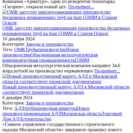
Компания «Арматурз», один из резидентов технопарка
«Гагарин», открыла новый цех.
Подробнее...
ОМК запустит импортозамещающее производство бесшовных
нержавеющих труб на базе ОЗММ в Старом Осколе
10 декабря 2024
Категория:
Заводы и производства
Теги:
ОМК
Трубы
производство
Новое
производство
Объединенная металлургическая
компания
трубная промышленность
ОЗММ
Объединенная металлургическая компания направит 34,6
млрд рублей на производство нержавеющих
Подробнее...
Новый производственный корпус АДЛ в Московской области
соответствует проектной документации
6 декабря 2024
Категория:
Заводы и производства
Теги:
АДЛ
трубопроводная арматура
Новое
производство
компания АДЛ
Московская область
Торговый
Дом АДЛ
строительство
«Главное управление государственного строительного
надзора Московской области» завершило проверку нового