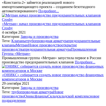
«Константа-2» займется реализацией нового
импортозамещающего проекта – созданием безотходного
автоматизированного
Подробнее...
«Метран» начал производство предохранительных клапанов
Crosby
4 октября 2021
Категория:
Заводы и производства
Теги:
Клапаны
трубопроводная арматура
предохранительные
клапаны
Метран
Новое производство
открытие
производства
предохранительная арматура
Промышленная
Группа «Метран»
Промышленная группа «Метран» запустила первое в России
производство предохранительных клапанов
Подробнее...
«ОНИКС» собирается создать новое производство фланцевых
компенсаторов в Москве
29 сентября 2021
Категория:
Заводы и производства
Теги:
трубопроводная арматура
Новое
производство
Оникс
фланцы
Склад
складской комплекс
новое
подразделение