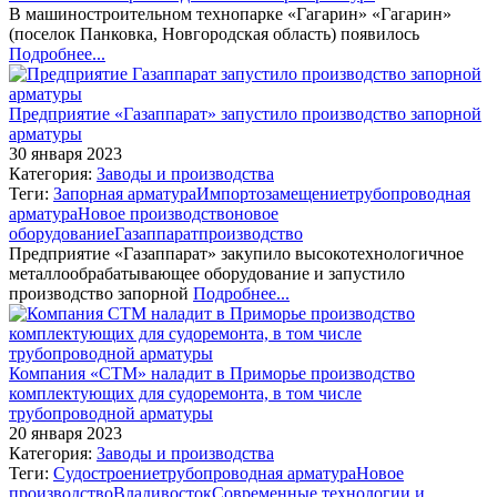
В машиностроительном технопарке «Гагарин» «Гагарин»
(поселок Панковка, Новгородская область) появилось
Подробнее...
Предприятие «Газаппарат» запустило производство запорной
арматуры
30 января 2023
Категория:
Заводы и производства
Теги:
Запорная арматура
Импортозамещение
трубопроводная
арматура
Новое производство
новое
оборудование
Газаппарат
производство
Предприятие «Газаппарат» закупило высокотехнологичное
металлообрабатывающее оборудование и запустило
производство запорной
Подробнее...
Компания «СТМ» наладит в Приморье производство
комплектующих для судоремонта, в том числе
трубопроводной арматуры
20 января 2023
Категория:
Заводы и производства
Теги:
Судостроение
трубопроводная арматура
Новое
производство
Владивосток
Современные технологии и