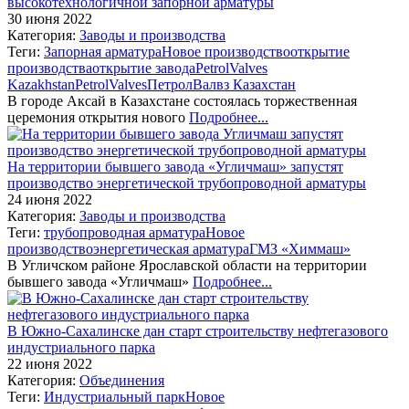
высокотехнологичной запорной арматуры
30 июня 2022
Категория:
Заводы и производства
Теги:
Запорная арматура
Новое производство
открытие
производства
открытие завода
PetrolValves
Kazakhstan
PetrolValves
ПетролВалвз Казахстан
В городе Аксай в Казахстане состоялась торжественная
церемония открытия нового
Подробнее...
На территории бывшего завода «Угличмаш» запустят
производство энергетической трубопроводной арматуры
24 июня 2022
Категория:
Заводы и производства
Теги:
трубопроводная арматура
Новое
производство
энергетическая арматура
ГМЗ «Химмаш»
В Угличском районе Ярославской области на территории
бывшего завода «Угличмаш»
Подробнее...
В Южно-Сахалинске дан старт строительству нефтегазового
индустриального парка
22 июня 2022
Категория:
Объединения
Теги:
Индустриальный парк
Новое