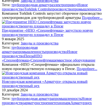
Категория:
Заводы и производства
Теги:
трубопроводная арматура
электропривод
Новое
производство
Torklink Controls
производство
промышленность
Компания Torklink Controls запустит сборочное производство
электроприводов для трубопроводной арматуры
Подробнее...
Предприятие «НПО «Спецнефтемаш» запустило новую
производственную площадку в Пензе
9 января 2025
Категория:
Заводы и производства
Теги:
трубопроводная
арматура
промышленность
производство
Новое
производство
Пенза
НПО
«Спецнефтемаш»
Спецнефтемаш
емкостное оборудование
Компания «НПО «Спецнефтемаш» официально открыла
новую производственную площадку в Пензе.
Подробнее...
Новгородская компания «Арматурз» открыла новый
производственный цех
10 декабря 2024
Категория:
Заводы и производства
Теги:
трубопроводная арматура
промышленность
Новое
производство
арматуростроение
технопарк
Арматурз
цех