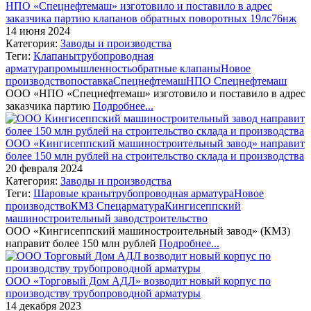
НПО «Спецнефтемаш» изготовило и поставило в адрес
заказчика партию клапанов обратных поворотных 19лс76нж
14 июня 2024
Категория:
Заводы и производства
Теги:
Клапаны
трубопроводная
арматура
промышленность
обратные клапаны
Новое
производство
поставка
Спецнефтемаш
НПО Спецнефтемаш
ООО «НПО «Спецнефтемаш» изготовило и поставило в адрес
заказчика партию
Подробнее...
ООО «Кингисеппский машиностроительный завод» направит
более 150 млн рублей на строительство склада и производства
20 февраля 2024
Категория:
Заводы и производства
Теги:
Шаровые краны
трубопроводная арматура
Новое
производство
КМЗ Спецарматура
Кингисеппский
машиностроительный завод
строительство
ООО «Кингисеппский машиностроительный завод» (КМЗ)
направит более 150 млн рублей
Подробнее...
ООО «Торговый Дом АДЛ» возводит новый корпус по
производству трубопроводной арматуры
14 декабря 2023