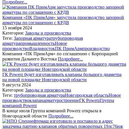
Подробнее...
Компания «ПК ПримАрм» запустила производство запорной
арматуры по соглашению с КРДВ
15 ноября 2024
Категория:
Заводы и производства
Теги:
Запорная арматура
трубопроводная
арматура
промышленность
Новое
производство
Владивосток
ПК ПримАрм
производство
Компания «ПК ПримАрм» по соглашению с Корпорацией
развития Дальнего Востока
Подробнее...
ГК Powerz будет изготавливать клапаны большого диаметра
на новой площадке Новгородской области
9 августа 2024
Категория:
Заводы и производства
Теги:
трубопроводная арматура
Новгородская область
Новое
производство
клапан
арматуростроение
ГК Powerz
Группа
компаний Powerz
В конце июля Группа компаний Powerz открыла в
Новгородской области
Подробнее...