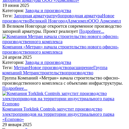
запорной арматуры ООО «Армсимпл»
19 июня 2025
Категория:
Заводы и производства
Теги:
Запорная арматура
трубопроводная арматура
Новое
производство
Великий Новгород
Армсимпл
ООО Армсимпл
В Великом Новгороде откроется современное производство
запорной арматуры. Проект реализует
Подробнее...
Компания «Метран» начала строительство нового офисно-
производственного комплекса
24 апреля 2025
Категория:
Заводы и производства
Теги:
Метран
Новое производство
расширение
Группа
компаний Метран
строительство
производство
Группа Компаний «Метран» начала строительство офисно-
производственного комплекса с объектами инфраструктуры.
Подробнее...
Компания Torklink Controls запустит производство
электроприводов на территории индустриального парка
«Есипово»
29 января 2025