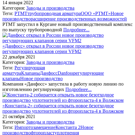
14 января 2022
Категория:
Заводы и производства
Теги:
РТМТ
трубопроводная арматура
ООО «РТМТ»
Новое
производство
расширение производственных возможностей
РТМТ запустил в Кургане новый производственный комплекс
по выпуску трубопроводной
Подробнее...
«Данфосс» открыл в России новое производство
регулирующих клапанов серии VFM2
22 декабря 2021
Категория:
Заводы и производства
Теги:
Регулирующая
арматура
Клапаны
Данфосс
Danfoss
регулирующие
клапаны
Новое производство
Компания «Данфосс» запустила в работу новую линию по
изготовлению регулирующих
Подробнее...
«Константа-2» собирается открыть новое безотходное
производство уплотнителей из фторопласта-4 в Волжском
21 октября 2021
Категория:
Заводы и производства
Теги:
Импортозамещение
Константа 2
Новое
производство
фторопласт
уплотнения