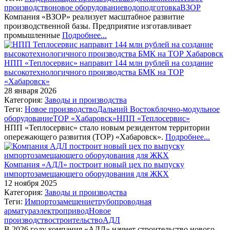
производство
новое оборудование
водоподготовка
ВЗОР
Компания «ВЗОР» реализует масштабное развитие
производственной базы. Предприятие изготавливает
промышленные
Подробнее...
НПП «Теплосервис» направит 144 млн рублей на создание
высокотехнологичного производства БМК на ТОР
«Хабаровск»
28 января 2026
Категория:
Заводы и производства
Теги:
Новое производство
Дальний Восток
блочно-модульное
оборудование
ТОР «Хабаровск»
НПП «Теплосервис»
НПП «Теплосервис» стало новым резидентом территории
опережающего развития (ТОР) «Хабаровск».
Подробнее...
Компания «АДЛ» построит новый цех по выпуску
импортозамещающего оборудования для ЖКХ
12 ноября 2025
Категория:
Заводы и производства
Теги:
Импортозамещение
трубопроводная
арматура
электропривод
Новое
производство
строительство
АДЛ
В 2026 году компания «АДЛ» начнет строительство нового