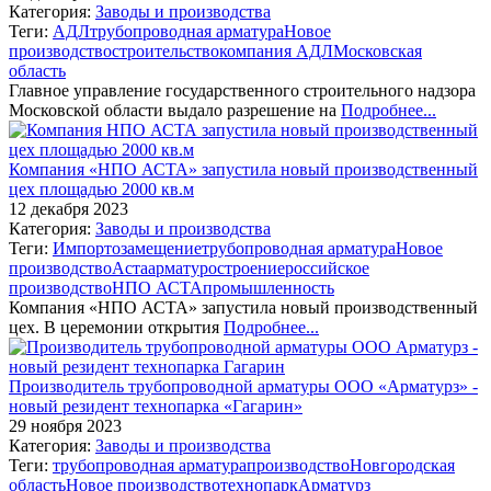
Категория:
Заводы и производства
Теги:
АДЛ
трубопроводная арматура
Новое
производство
строительство
компания АДЛ
Московская
область
Главное управление государственного строительного надзора
Московской области выдало разрешение на
Подробнее...
Компания «НПО АСТА» запустила новый производственный
цех площадью 2000 кв.м
12 декабря 2023
Категория:
Заводы и производства
Теги:
Импортозамещение
трубопроводная арматура
Новое
производство
Аста
арматуростроение
российское
производство
НПО АСТА
промышленность
Компания «НПО АСТА» запустила новый производственный
цех. В церемонии открытия
Подробнее...
Производитель трубопроводной арматуры ООО «Арматурз» -
новый резидент технопарка «Гагарин»
29 ноября 2023
Категория:
Заводы и производства
Теги:
трубопроводная арматура
производство
Новгородская
область
Новое производство
технопарк
Арматурз