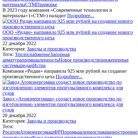
материалы
СТМ
Приморье
В 2023 году компания «Современные технологии и
материалы» («СТМ») наладит
Подробнее...
ООО «Ридан» направило 925 млн рублей на создание нового
производственного цеха
22 декабря 2022
Категория:
Заводы и производства
Теги:
Теплоснабжение
Запорная
арматура
промышленность
Новое производство
инженерные
системы
ридан
Истра
Компания «Ридан» направила 925 млн рублей на создание
производственного цеха
Подробнее...
Завод «Атомэнергомаш» создаст новое производство по
изготовлению элементов пропульсивного комплекса для
судов
20 декабря 2022
Категория:
Заводы и производства
Теги:
Росатом
Атомэнергомаш
ФРП
промышленность
машиностроение
производство
Фонд развития промышленности
займ