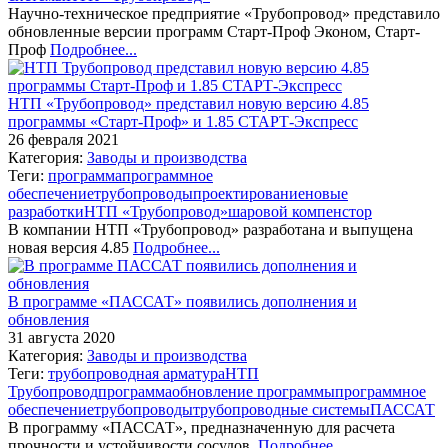
Научно-техническое предприятие «Трубопровод» представило
обновленные версии программ Старт-Проф Эконом, Старт-
Проф
Подробнее...
НТП «Трубопровод» представил новую версию 4.85
программы «Старт-Проф» и 1.85 СТАРТ-Экспресс
26 февраля 2021
Категория:
Заводы и производства
Теги:
программа
программное
обеспечение
трубопроводы
проектирование
новые
разработки
НТП «Трубопровод»
шаровой компенстор
В компании НТП «Трубопровод» разработана и выпущена
новая версия 4.85
Подробнее...
В программе «ПАССАТ» появились дополнения и
обновления
31 августа 2020
Категория:
Заводы и производства
Теги:
трубопроводная арматура
НТП
Трубопровод
программа
обновление программы
программное
обеспечение
трубопроводы
трубопроводные системы
ПАССАТ
В программу «ПАССАТ», предназначенную для расчета
прочности и устойчивости сосудов,
Подробнее...