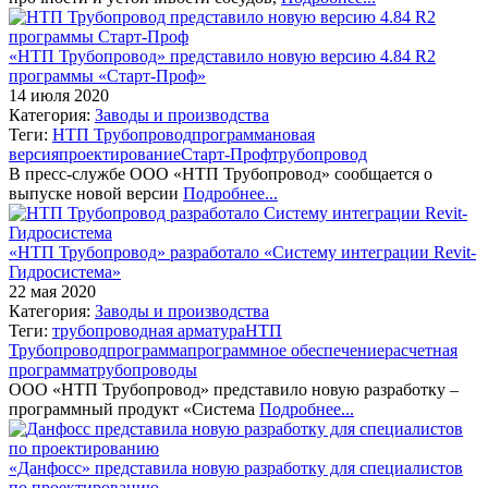
«НТП Трубопровод» представило новую версию 4.84 R2
программы «Старт-Проф»
14 июля 2020
Категория:
Заводы и производства
Теги:
НТП Трубопровод
программа
новая
версия
проектирование
Старт-Проф
трубопровод
В пресс-службе ООО «НТП Трубопровод» сообщается о
выпуске новой версии
Подробнее...
«НТП Трубопровод» разработало «Систему интеграции Revit-
Гидросистема»
22 мая 2020
Категория:
Заводы и производства
Теги:
трубопроводная арматура
НТП
Трубопровод
программа
программное обеспечение
расчетная
программа
трубопроводы
ООО «НТП Трубопровод» представило новую разработку –
программный продукт «Система
Подробнее...
«Данфосс» представила новую разработку для специалистов
по проектированию