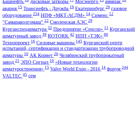
Башнефть
дисковые затворы
Мосэнерго
аммиак
15
19
29
авария
Транснефть - Дружба
Екатеринбург
газовое
254
14
12
оборудование
НПФ «МКТ-АСДМ»
Сименс
22
29
"Самараволгомаш"
Смоленская АЭС
32
11
Курганспецарматура
Предприятие «Сенсор»
Курганский
39
42
86
арматурный завод
ROTORK
НПП «ТЭК»
16
145
Технопроект
Силовые машины
Курганский центр
испытаний, сертификации и стандартизации трубопроводной
10
26
арматуры
АК Корвет
Челябинский трубопрокатный
21
10
завод
ЭПО Сигнал
«Новые технологии
15
14
244
арматуростроения»
Valve World Expo - 2016
форум
45
VALTEC
сем