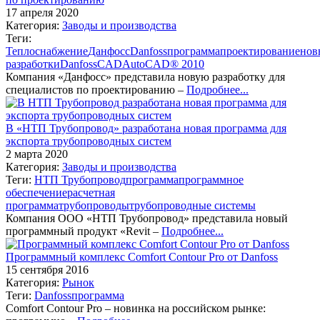
17 апреля 2020
Категория:
Заводы и производства
Теги:
Теплоснабжение
Данфосс
Danfoss
программа
проектирование
нов
разработки
DanfossCAD
AutoCAD® 2010
Компания «Данфосс» представила новую разработку для
специалистов по проектированию –
Подробнее...
В «НТП Трубопровод» разработана новая программа для
экспорта трубопроводных систем
2 марта 2020
Категория:
Заводы и производства
Теги:
НТП Трубопровод
программа
программное
обеспечение
расчетная
программа
трубопроводы
трубопроводные системы
Компания ООО «НТП Трубопровод» представила новый
программный продукт «Revit –
Подробнее...
Программный комплекс Comfort Contour Pro от Danfoss
15 сентября 2016
Категория:
Рынок
Теги:
Danfoss
программа
Comfort Contour Pro – новинка на российском рынке: