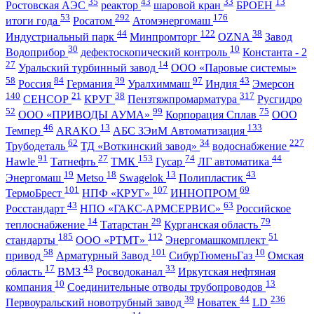
35
43
33
13
Ростовская АЭС
реактор
шаровой кран
БРОЕН
53
292
176
итоги года
Росатом
Атомэнергомаш
44
122
38
Индустриальный парк
Минпромторг
OZNA
Завод
30
10
Водоприбор
дефектоскопический контроль
Константа - 2
27
14
Уральский турбинный завод
ООО «Паровые системы»
58
84
39
97
43
Россия
Германия
Уралхиммаш
Индия
Эмерсон
140
21
38
317
СЕНСОР
КРУГ
Пензтяжпромарматура
Русгидро
52
99
75
ООО «ПРИВОДЫ АУМА»
Корпорация Сплав
ООО
46
13
133
Темпер
ARAKO
АБС ЗЭиМ Автоматизация
62
34
227
Трубодеталь
ТД «Воткинский завод»
водоснабжение
91
27
153
74
44
Hawle
Татнефть
ТМК
Гусар
ЛГ автоматика
19
18
13
43
Энергомаш
Metso
Swagelok
Полипластик
101
107
69
ТермоБрест
НПФ «КРУГ»
ИННОПРОМ
43
63
Росстандарт
НПО «ГАКС-АРМСЕРВИС»
Российское
14
29
79
теплоснабжение
Татарстан
Курганская область
185
112
51
стандарты
ООО «РТМТ»
Энергомашкомплект
58
101
10
привод
Арматурный Завод
СибурТюменьГаз
Омская
17
43
33
область
ВМЗ
Росводоканал
Иркутская нефтяная
10
13
компания
Соединительные отводы трубопроводов
39
44
236
Первоуральский новотрубный завод
Новатек
LD