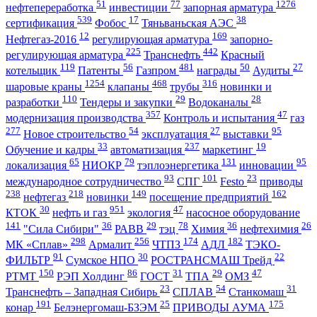
51
77
1276
нефтепереработка
инвестиции
запорная арматура
539
17
38
сертификация
Фобос
Тяньваньская АЭС
12
169
Нефтегаз-2016
регулирующая арматура
запорно-
225
442
регулирующая арматура
Транснефть
Красный
119
56
481
50
27
котельщик
Патенты
Газпром
награды
Аудиты
1254
468
316
шаровые краны
клапаны
трубы
новинки и
110
29
28
разработки
Тендеры и закупки
Водоканалы
357
47
модернизация производства
Контроль и испытания
газ
277
54
27
95
Новое строительство
эксплуатация
выставки
33
237
19
Обучение и кадры
автоматизация
маркетинг
65
79
131
95
локализация
НИОКР
тэплоэнергетика
инновации
93
101
23
международное сотрудничество
СПГ
Festo
приводы
238
218
149
162
нефтегаз
новинки
посещение предприятий
30
951
47
КТОК
нефть и газ
экология
насосное оборудование
141
36
29
78
36
26
"Сила Сибири"
РАВВ
тэц
Химия
нефтехимия
298
256
174
182
МК «Сплав»
Армалит
ЧТПЗ
АДЛ
ТЭКО-
91
30
22
ФИЛЬТР
Сумское НПО
РОСТРАНСМАШ Трейд
150
86
31
29
47
РТМТ
РЭП Холдинг
ГОСТ
ТПА
ОМЗ
23
54
31
Транснефть – Западная Сибирь
СПЛАВ
Станкомаш
191
25
175
конар
Белэнергомаш-БЗЭМ
ПРИВОДЫ АУМА