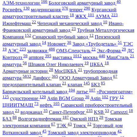
166
40
АЭМ-технологии
Бологовский арматурный завод
130
376
290
Роснефть
модернизация
temper
Курганский
18
101
223
арматуростроительный кластер
ЖКХ
АУМА
22
10
Ижнефтемаш
Чепецкий механический завод
Ивано-
23
Франковский арматурный завод
Трубная Металлургическая
152
12
Компания
Синарский трубный завод
Пензенский
14
30
51
арматурный завод
Новомет
Завод «Трубодеталь»
ТЭС
19
223
486
22
29
АЭС
задвижки
ОМЗ-Спецсталь
Экс-Форма
ДС
59
395
1012
440
21
Контролз
armtorg
выставка
москва
МашСталь
56
19
18
арматура
Шпаков Олег Николаевич
ЦКБА
28
21
Арматурные истории
МосЦКБА
трубопроводная
5832
365
67
арматура
Данфосс
ООО Арматурный Завод
21
145
85
предохранительный клапан
клапан
БКЗ
104
107
Барнаульский котельный завод
литье
«Росэнергоатом»
125
129
30
102
12
судостроение
Astin BGM Group
Astin
ГРУ
73
105
ЦНИИТМАШ
нефть
Саранский приборостроительный
23
35
235
53
18
завод
водоканал
Санкт-Петербург
KSB
Camozzi
88
187
29
БАЗ
Волгограднефтемаш
Омский НПЗ
Томская
67
43
12
электронная компания
ТЭК
Томск
Торговый дом
45
42
Воткинский завод
Томский завод электроприводов