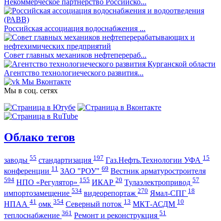
Некоммерческое партнерство Российско...
Российская ассоциация водоснабжения ...
Совет главных механиков нефтеперераб...
Агентство технологиеческого развития...
Мы Вконтакте
Мы в соц. сетях
Облако тегов
55
197
15
заводы
стандартизация
Газ.Нефть.Технологии УФА
11
69
конференции
ЗАО "РОУ"
Вестник арматуростроителя
594
155
20
57
НПО «Регулятор»
ИКАР
Тулаэлектропривод
534
270
18
импортозамещение
видеорепортаж
Ямал-СПГ
41
354
13
10
НПАА
омк
Северный поток
МКТ-АСДМ
361
51
теплоснабжение
Ремонт и реконструкция