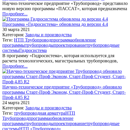
Научно-техническое предприятие «Трубопровод» представило
новую версию программы «ПАССАТ», которая предназначена
Подробнее...
Программа «Гидросистема» обновлена до версии 4.4
30 марта 2021
Категория:
Заводы и производства
Теги:
НТП Трубопровод
программа
обновление
программы
трубопроводы
проектирование
трубопроводные
системы
Гидросистема
В программу «Гидросистема», которая используется для
расчета технологических, магистральных трубопроводов,
Подробнее...
Научно-техническое предприятие «Трубопровод» обновило
программы Старт-Проф Эконом, Старт-Проф Студент, Старт-
Проф 4.85 R2
24 марта 2021
Категория:
Заводы и производства
Теги:
трубопроводная арматура
НТП
Трубопровод
программа
обновление
программы
трубопроводы
проектирование
трубопроводные
системы
НТП «Трубопровод»