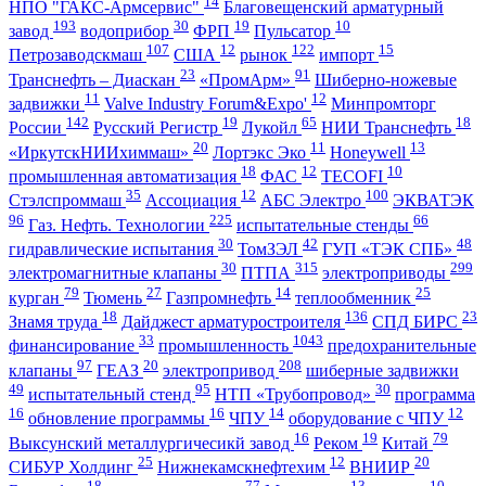
14
НПО "ГАКС-Армсервис"
Благовещенский арматурный
193
30
19
10
завод
водоприбор
ФРП
Пульсатор
107
12
122
15
Петрозаводскмаш
США
рынок
импорт
23
91
Транснефть – Диаскан
«ПромАрм»
Шиберно-ножевые
11
12
задвижки
Valve Industry Forum&Expo'
Минпромторг
142
19
65
18
России
Русский Регистр
Лукойл
НИИ Транснефть
20
11
13
«ИркутскНИИхиммаш»
Лортэкс Эко
Honeywell
18
12
10
промышленная автоматизация
ФАС
TECOFI
35
12
100
Стэлспроммаш
Ассоциация
АБС Электро
ЭКВАТЭК
96
225
66
Газ. Нефть. Технологии
испытательные стенды
30
42
48
гидравлические испытания
ТомЗЭЛ
ГУП «ТЭК СПБ»
30
315
299
электромагнитные клапаны
ПТПА
электроприводы
79
27
14
25
курган
Тюмень
Газпромнефть
теплообменник
18
136
23
Знамя труда
Дайджест арматуростроителя
СПД БИРС
33
1043
финансирование
промышленность
предохранительные
97
20
208
клапаны
ГЕАЗ
электропривод
шиберные задвижки
49
95
30
испытательный стенд
НТП «Трубопровод»
программа
16
16
14
12
обновление программы
ЧПУ
оборудование с ЧПУ
16
19
79
Выксунский металлургичесикй завод
Реком
Китай
25
12
20
СИБУР Холдинг
Нижнекамскнефтехим
ВНИИР
18
77
13
10