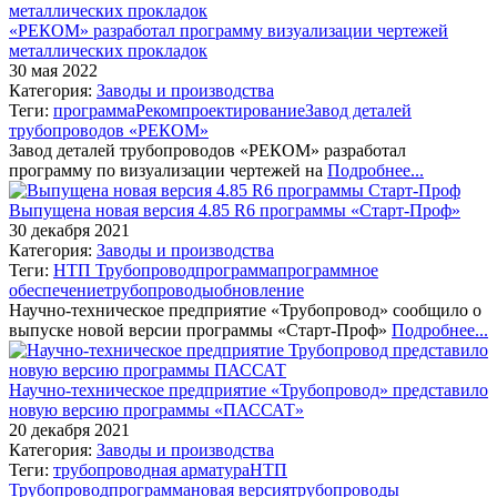
«РЕКОМ» разработал программу визуализации чертежей
металлических прокладок
30 мая 2022
Категория:
Заводы и производства
Теги:
программа
Реком
проектирование
Завод деталей
трубопроводов «РЕКОМ»
Завод деталей трубопроводов «РЕКОМ» разработал
программу по визуализации чертежей на
Подробнее...
Выпущена новая версия 4.85 R6 программы «Старт-Проф»
30 декабря 2021
Категория:
Заводы и производства
Теги:
НТП Трубопровод
программа
программное
обеспечение
трубопроводы
обновление
Научно-техническое предприятие «Трубопровод» сообщило о
выпуске новой версии программы «Старт-Проф»
Подробнее...
Научно-техническое предприятие «Трубопровод» представило
новую версию программы «ПАССАТ»
20 декабря 2021
Категория:
Заводы и производства
Теги:
трубопроводная арматура
НТП
Трубопровод
программа
новая версия
трубопроводы