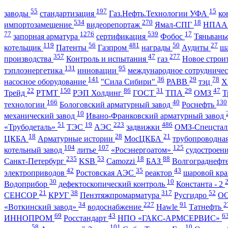
55
197
15
заводы
стандартизация
Газ.Нефть.Технологии УФА
ко
534
270
18
импортозамещение
видеорепортаж
Ямал-СПГ
НПА
77
1276
539
17
запорная арматура
сертификация
Фобос
Тяньвань
119
56
481
50
27
котельщик
Патенты
Газпром
награды
Аудиты
ш
357
47
277
производства
Контроль и испытания
газ
Новое строи
131
95
тэплоэнергетика
инновации
международное сотрудниче
141
36
29
78
насосное оборудование
"Сила Сибири"
РАВВ
тэц
Х
22
150
86
31
29
47
Трейд
РТМТ
РЭП Холдинг
ГОСТ
ТПА
ОМЗ
Т
166
40
130
технологии
Бологовский арматурный завод
Роснефть
10
механический завод
Ивано-Франковский арматурный завод
51
19
223
486
«Трубодеталь»
ТЭС
АЭС
задвижки
ОМЗ-Спецста
18
28
21
ЦКБА
Арматурные истории
МосЦКБА
трубопроводна
104
107
125
котельный завод
литье
«Росэнергоатом»
судостроен
235
53
18
88
Санкт-Петербург
KSB
Camozzi
БАЗ
Волгограднеф
42
35
43
электроприводов
Ростовская АЭС
реактор
шаровой кр
30
10
Водоприбор
дефектоскопический контроль
Константа - 2
21
38
317
52
СЕНСОР
КРУГ
Пензтяжпромарматура
Русгидро
О
34
227
91
2
«Воткинский завод»
водоснабжение
Hawle
Татнефть
69
43
6
ИННОПРОМ
Росстандарт
НПО «ГАКС-АРМСЕРВИС»
58
101
10