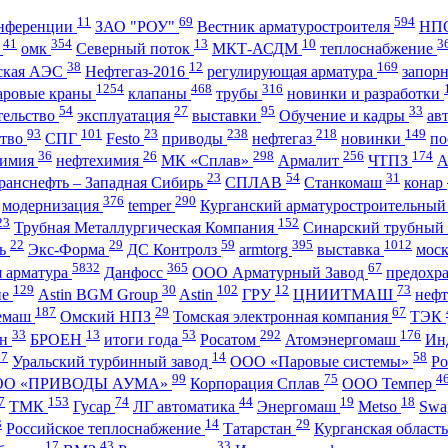
11
69
594
нференции
ЗАО "РОУ"
Вестник арматуростроителя
НПО
41
354
13
10
3
А
омк
Северный поток
МКТ-АСДМ
теплоснабжение
38
12
169
ская АЭС
Нефтегаз-2016
регулирующая арматура
запор
1254
468
316
аровые краны
клапаны
трубы
новинки и разработки
54
27
95
33
тельство
эксплуатация
выставки
Обучение и кадры
ав
93
101
23
238
218
149
ство
СПГ
Festo
приводы
нефтегаз
новинки
по
36
26
298
256
174
имия
нефтехимия
МК «Сплав»
Армалит
ЧТПЗ
23
54
31
ранснефть – Западная Сибирь
СПЛАВ
Станкомаш
конар
376
290
модернизация
temper
Курганский арматуростроительный
23
152
Трубная Металлургическая Компания
Синарский трубный
22
29
59
395
1012
ль
Экс-Форма
ДС Контролз
armtorg
выставка
мос
5832
365
67
я арматура
Данфосс
ООО Арматурный Завод
предохр
129
30
102
12
73
ие
Astin BGM Group
Astin
ГРУ
ЦНИИТМАШ
неф
187
29
67
темаш
Омский НПЗ
Томская электронная компания
ТЭК
33
13
53
292
176
ан
БРОЕН
итоги года
Росатом
Атомэнергомаш
Ин
27
14
58
Уральский турбинный завод
ООО «Паровые системы»
Ро
99
75
4
ОО «ПРИВОДЫ АУМА»
Корпорация Сплав
ООО Темпер
7
153
74
44
19
18
ТМК
Гусар
ЛГ автоматика
Энергомаш
Metso
Swa
3
14
29
Российское теплоснабжение
Татарстан
Курганская област
17
43
33