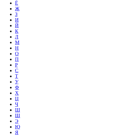
Ё
Ж
З
И
Й
К
Л
М
Н
О
П
Р
С
Т
У
Ф
Х
Ц
Ч
Ш
Щ
Э
Ю
Я