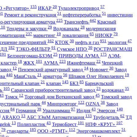
155
20
57
 «Регулятор»
ИКАР
Тулаэлектропривод
61
51
51
Ремонт и реконструкция
нефтепереработка
инвестиции
225
442
но-регулирующая арматура
Транснефть
Красный
110
29
28
Тендеры и закупки
Водоканалы
модернизация
237
19
65
79
томатизация
маркетинг
локализация
НИОКР
162
30
951
47
сещение предприятий
КТОК
нефть и газ
экология
182
91
30
АДЛ
ТЭКО-ФИЛЬТР
Сумское НПО
РОСТРАНСМАШ
191
25
175
Белэнергомаш-БЗЭМ
ПРИВОДЫ АУМА
АЭМ-
18
101
223
22
 кластер
ЖКХ
АУМА
Ижнефтемаш
Чепецкий
12
14
30
 завод
Пензенский арматурный завод
Новомет
Завод
440
21
56
19
ква
МашСталь
арматура
Шпаков Олег Николаевич
21
145
85
анительный клапан
клапан
БКЗ
Барнаульский
105
23
35
ть
Саранский приборостроительный завод
водоканал
43
12
45
Томск
Торговый дом Воткинский завод
Томский завод
44
122
38
дустриальный парк
Минпромторг
OZNA
Завод
84
39
97
43
140
ссия
Германия
Уралхиммаш
Индия
Эмерсон
6
13
133
62
ARAKO
АБС ЗЭиМ Автоматизация
Трубодеталь
ТД
13
43
101
107
gelok
Полипластик
ТермоБрест
НПФ «КРУГ»
79
185
112
51
ь
стандарты
ООО «РТМТ»
Энергомашкомплект
10
13