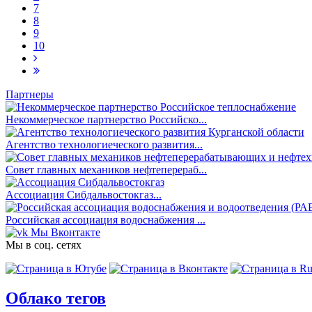
7
8
9
10
Партнеры
Некоммерческое партнерство Российско...
Агентство технологиеческого развития...
Совет главных механиков нефтеперераб...
Ассоциация Сибдальвостокгаз...
Российская ассоциация водоснабжения ...
Мы Вконтакте
Мы в соц. сетях
Облако тегов