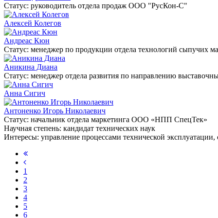
Статус:
руководитель отдела продаж ООО "РусКон-С"
Алексей Колегов
Андреас Кюн
Статус:
менеджер по продукции отдела технологий сыпучих м
Аникина Диана
Статус:
менеджер отдела развития по направлению выставоч
Анна Сигич
Антоненко Игорь Николаевич
Статус:
начальник отдела маркетинга ООО «НПП СпецТек»
Научная степень:
кандидат технических наук
Интересы:
управление процессами технической эксплуатации,
1
2
3
4
5
6