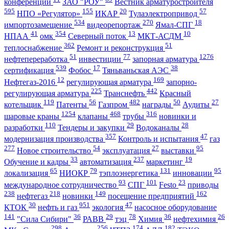
конференции
ЗАО "РОУ"
Вестник арматуростроителя
595
155
20
57
НПО «Регулятор»
ИКАР
Тулаэлектропривод
534
270
18
импортозамещение
видеорепортаж
Ямал-СПГ
41
354
13
10
НПАА
омк
Северный поток
МКТ-АСДМ
362
51
теплоснабжение
Ремонт и реконструкция
51
77
1276
нефтепереработка
инвестиции
запорная арматура
539
17
38
сертификация
Фобос
Тяньваньская АЭС
12
169
Нефтегаз-2016
регулирующая арматура
запорно-
225
442
регулирующая арматура
Транснефть
Красный
119
56
482
50
27
котельщик
Патенты
Газпром
награды
Аудиты
1254
468
316
шаровые краны
клапаны
трубы
новинки и
110
29
28
разработки
Тендеры и закупки
Водоканалы
357
47
модернизация производства
Контроль и испытания
газ
277
54
27
95
Новое строительство
эксплуатация
выставки
33
237
19
Обучение и кадры
автоматизация
маркетинг
65
79
131
95
локализация
НИОКР
тэплоэнергетика
инновации
93
101
23
международное сотрудничество
СПГ
Festo
приводы
238
218
149
162
нефтегаз
новинки
посещение предприятий
30
951
47
КТОК
нефть и газ
экология
насосное оборудование
141
36
29
78
36
26
"Сила Сибири"
РАВВ
тэц
Химия
нефтехимия
298
256
174
182