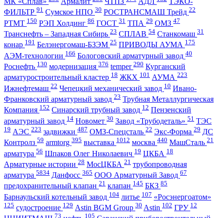
МК «Сплав»
Армалит
ЧТПЗ
АДЛ
ТЭКО-
91
30
22
ФИЛЬТР
Сумское НПО
РОСТРАНСМАШ Трейд
150
86
31
29
47
РТМТ
РЭП Холдинг
ГОСТ
ТПА
ОМЗ
23
54
31
Транснефть – Западная Сибирь
СПЛАВ
Станкомаш
191
25
175
конар
Белэнергомаш-БЗЭМ
ПРИВОДЫ АУМА
166
40
АЭМ-технологии
Бологовский арматурный завод
130
376
290
Роснефть
модернизация
temper
Курганский
18
101
223
арматуростроительный кластер
ЖКХ
АУМА
22
10
Ижнефтемаш
Чепецкий механический завод
Ивано-
23
Франковский арматурный завод
Трубная Металлургическая
152
12
Компания
Синарский трубный завод
Пензенский
14
30
51
арматурный завод
Новомет
Завод «Трубодеталь»
ТЭС
19
223
487
22
29
АЭС
задвижки
ОМЗ-Спецсталь
Экс-Форма
ДС
59
395
1012
440
21
Контролз
armtorg
выставка
москва
МашСталь
56
19
18
арматура
Шпаков Олег Николаевич
ЦКБА
28
21
Арматурные истории
МосЦКБА
трубопроводная
5834
365
67
арматура
Данфосс
ООО Арматурный Завод
21
145
85
предохранительный клапан
клапан
БКЗ
104
107
Барнаульский котельный завод
литье
«Росэнергоатом»
125
129
30
102
12
судостроение
Astin BGM Group
Astin
ГРУ
73
105