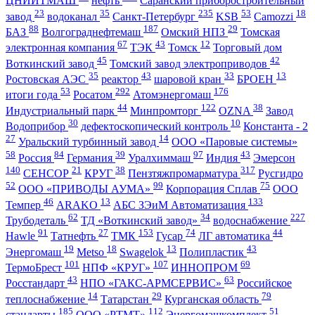
ЦНИИТМАШ
нефть
Саранский приборостроительный
23
35
235
53
18
завод
водоканал
Санкт-Петербург
KSB
Camozzi
88
187
29
БАЗ
Волгограднефтемаш
Омский НПЗ
Томская
67
43
12
электронная компания
ТЭК
Томск
Торговый дом
45
42
Воткинский завод
Томский завод электроприводов
35
43
33
13
Ростовская АЭС
реактор
шаровой кран
БРОЕН
53
292
176
итоги года
Росатом
Атомэнергомаш
44
122
38
Индустриальный парк
Минпромторг
OZNA
Завод
30
10
Водоприбор
дефектоскопический контроль
Константа - 2
27
14
Уральский турбинный завод
ООО «Паровые системы»
58
84
39
97
43
Россия
Германия
Уралхиммаш
Индия
Эмерсон
140
21
38
317
СЕНСОР
КРУГ
Пензтяжпромарматура
Русгидро
52
99
75
ООО «ПРИВОДЫ АУМА»
Корпорация Сплав
ООО
46
13
133
Темпер
ARAKO
АБС ЗЭиМ Автоматизация
62
34
227
Трубодеталь
ТД «Воткинский завод»
водоснабжение
91
27
153
74
44
Hawle
Татнефть
ТМК
Гусар
ЛГ автоматика
19
18
13
43
Энергомаш
Metso
Swagelok
Полипластик
101
107
69
ТермоБрест
НПФ «КРУГ»
ИННОПРОМ
43
63
Росстандарт
НПО «ГАКС-АРМСЕРВИС»
Российское
14
29
79
теплоснабжение
Татарстан
Курганская область
185
112
51
стандарты
ООО «РТМТ»
Энергомашкомплект