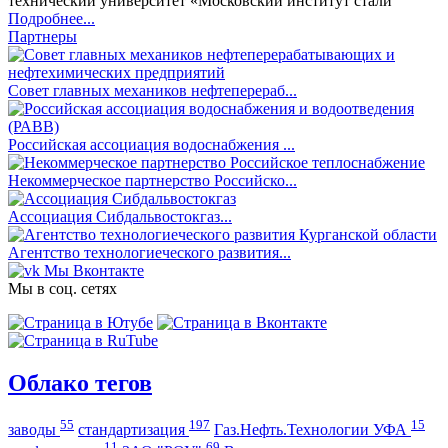
технический университет «Московский институт стали
Подробнее...
Партнеры
Совет главных механиков нефтеперераб...
Российская ассоциация водоснабжения ...
Некоммерческое партнерство Российско...
Ассоциация Сибдальвостокгаз...
Агентство технологиеческого развития...
Мы Вконтакте
Мы в соц. сетях
Облако тегов
55
197
15
заводы
стандартизация
Газ.Нефть.Технологии УФА
11
69