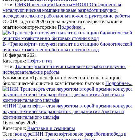
Теги:
ОМК
Инвестиции
Патенты
НИОКР
Объединенная
металлургическая компания
новые разработки
научно-
исследовательские работы
опытно-конструкторские работы
С 2018 года по 2020 год на научно-исследовательские и
опытно-конструкторские
Подробнее...
В «Транснефти» получен патент на станцию биологической
очистки хозяйственно-бытовых сточных вод
10 февраля 2021
Категория:
Нефть и газ
Теги:
Транснефть
патент
очистка
новые разработки
научно-
исследовательские работы
В компании «Транснефть» получен патент на станцию
биологической очистки хозяйственно-бытовых
Подробнее...
«НИИ Транснефть» стал лауреатом второй премии конкурса
научно-технических разработок для развития Арктики и
континентального шельфа
16 октября 2020
Категория:
Выставки и семинары
Теги:
конкурс
НИИ Транснефть
новые разработки
победа в
конкурсе
научно-исследовательские работы