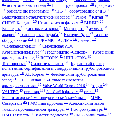
49
95
30
испытательный стенд
НТП «Трубопровод»
программа
16
16
14
12
обновление программы
ЧПУ
оборудование с ЧПУ
16
19
79
Выксунский металлургичесикй завод
Реком
Китай
25
12
20
СИБУР Холдинг
Нижнекамскнефтехим
ВНИИР
18
77
13
10
Башнефть
дисковые затворы
Мосэнерго
аммиак
15
19
29
авария
Транснефть - Дружба
Екатеринбург
газовое
254
14
12
оборудование
НПФ «МКТ-АСДМ»
Сименс
22
29
"Самараволгомаш"
Смоленская АЭС
32
11
Курганспецарматура
Предприятие «Сенсор»
Курганский
39
42
86
арматурный завод
ROTORK
НПП «ТЭК»
16
145
Технопроект
Силовые машины
Курганский центр
испытаний, сертификации и стандартизации трубопроводной
10
26
арматуры
АК Корвет
Челябинский трубопрокатный
21
10
завод
ЭПО Сигнал
«Новые технологии
15
14
244
арматуростроения»
Valve World Expo - 2016
форум
45
118
33
15
VALTEC
семинар
ЗапСибНефтехим
сталь
30
35
Магнитогорский металлургический комбинат
ММК
45
11
Северсталь
ГМС Ливгидромаш
Алексинский завод
25
47
тяжелой промышленной арматуры
Тяжпромарматура
11
49
16
ПАО Татнефть
Заметки редактора
ЛМЗ «МашСталь»