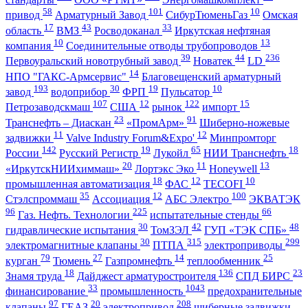
58
101
10
привод
Арматурный Завод
СибурТюменьГаз
Омская
17
43
33
область
ВМЗ
Росводоканал
Иркутская нефтяная
10
13
компания
Соединительные отводы трубопроводов
39
44
236
Первоуральский новотрубный завод
Новатек
LD
14
НПО "ГАКС-Армсервис"
Благовещенский арматурный
193
30
19
10
завод
водоприбор
ФРП
Пульсатор
107
12
122
15
Петрозаводскмаш
США
рынок
импорт
23
91
Транснефть – Диаскан
«ПромАрм»
Шиберно-ножевые
11
12
задвижки
Valve Industry Forum&Expo'
Минпромторг
142
19
65
18
России
Русский Регистр
Лукойл
НИИ Транснефть
20
11
13
«ИркутскНИИхиммаш»
Лортэкс Эко
Honeywell
18
12
10
промышленная автоматизация
ФАС
TECOFI
35
12
100
Стэлспроммаш
Ассоциация
АБС Электро
ЭКВАТЭК
96
225
66
Газ. Нефть. Технологии
испытательные стенды
30
42
48
гидравлические испытания
ТомЗЭЛ
ГУП «ТЭК СПБ»
30
315
299
электромагнитные клапаны
ПТПА
электроприводы
79
27
14
25
курган
Тюмень
Газпромнефть
теплообменник
18
136
23
Знамя труда
Дайджест арматуростроителя
СПД БИРС
33
1043
финансирование
промышленность
предохранительные
97
20
208
клапаны
ГЕАЗ
электропривод
шиберные задвижки