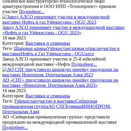
Пензенское конструкторско-технологическое бюро
арматуростроения и ООО НПП «Технопроект» приняли
участие
Подробнее...
Завод АЛСО принимает участие в международной выставке
«Нефть и газ Узбекистана - OGU 2023»
18 мая 2023
Категория:
Выставки и семинары
Теги:
Шаровые краны
Узбекистан
газовая отрасль
участие в
выставке
Нефть и Газ Узбекистана - OGU
алсо
Завод АЛСО принимает участие в 25-й юбилейной
международной выставке «Нефть
Подробнее...
АО «СПГ» представило широкую линейку продукции на
выставке «Иннопром. Центральная Азия 2023»
16 мая 2023
Категория:
Выставки и семинары
Теги:
Узбекистан
участие в выставке
Сибирская
промышленная группа
АО СПГ
Буммаш
ИННОПРОМ.
Центральная Азия
АО «Сибирская промышленная группа» представило
продукцию на международной промышленной выставке
Подробнее...