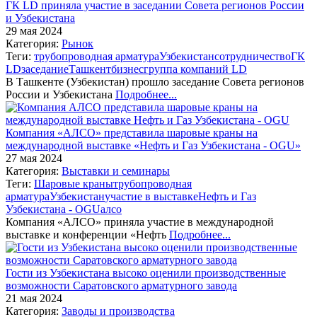
ГК LD приняла участие в заседании Совета регионов России
и Узбекистана
29 мая 2024
Категория:
Рынок
Теги:
трубопроводная арматура
Узбекистан
сотрудничество
ГК
LD
заседание
Ташкент
бизнес
группа компаний LD
В Ташкенте (Узбекистан) прошло заседание Совета регионов
России и Узбекистана
Подробнее...
Компания «АЛСО» представила шаровые краны на
международной выставке «Нефть и Газ Узбекистана - OGU»
27 мая 2024
Категория:
Выставки и семинары
Теги:
Шаровые краны
трубопроводная
арматура
Узбекистан
участие в выставке
Нефть и Газ
Узбекистана - OGU
алсо
Компания «АЛСО» приняла участие в международной
выставке и конференции «Нефть
Подробнее...
Гости из Узбекистана высоко оценили производственные
возможности Саратовского арматурного завода
21 мая 2024
Категория:
Заводы и производства