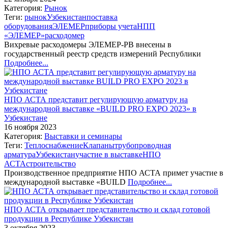
Категория:
Рынок
Теги:
рынок
Узбекистан
поставка
оборудования
ЭЛЕМЕР
приборы учета
НПП
«ЭЛЕМЕР»
расходомер
Вихревые расходомеры ЭЛЕМЕР-РВ внесены в
государственный реестр средств измерений Республики
Подробнее...
НПО АСТА представит регулирующую арматуру на
международной выставке «BUILD PRO EXPO 2023» в
Узбекистане
16 ноября 2023
Категория:
Выставки и семинары
Теги:
Теплоснабжение
Клапаны
трубопроводная
арматура
Узбекистан
участие в выставке
НПО
АСТА
строительство
Производственное предприятие НПО АСТА примет участие в
международной выставке «BUILD
Подробнее...
НПО АСТА открывает представительство и склад готовой
продукции в Республике Узбекистан
3 октября 2023