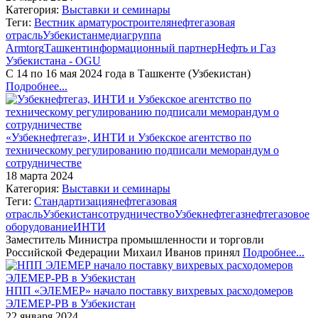
Категория:
Выставки и семинары
Теги:
Вестник арматуростроителя
нефтегазовая
отрасль
Узбекистан
медиагруппа
Armtorg
Ташкент
информационный партнер
Нефть и Газ
Узбекистана - OGU
С 14 по 16 мая 2024 года в Ташкенте (Узбекистан)
Подробнее...
«Узбекнефтегаз», ИНТИ и Узбекское агентство по
техническому регулированию подписали меморандум о
сотрудничестве
18 марта 2024
Категория:
Выставки и семинары
Теги:
Стандартизация
нефтегазовая
отрасль
Узбекистан
сотрудничество
Узбекнефтегаз
нефтегазовое
оборудование
ИНТИ
Заместитель Министра промышленности и торговли
Российской Федерации Михаил Иванов принял
Подробнее...
НПП «ЭЛЕМЕР» начало поставку вихревых расходомеров
ЭЛЕМЕР-РВ в Узбекистан
22 января 2024