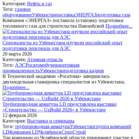
Категория:
Нефть и газ
Теги:
газовое
оборудование
Узбекистан
поставка
ЭНЕРГАЗ
подготовка газа
Компания «ЭНЕРГАЗ» поставила установку подготовки
топливного газа для строительства Навоийской
Подробнее...
Специалисты из Узбекистана изучили российский опыт
подготовки персонала для АЭС
20 марта 2026
Категория:
Атомная отрасль
Теги:
АЭС
Росатом
обучение
атомная
промышленность
Узбекистан
подготовка кадров
В Технической академии «Росатома» завершилась
двухнедельная стажировка специалистов из Узбекистана,
Подробнее...
Трубопроводная арматура LD представлена выставке
«Строительство — UzBuild 2026» в Узбекистане
12 февраля 2026
Категория:
Выставки и семинары
Теги:
трубопроводная арматура
Узбекистан
группа компаний
LD
Компания LD
ЧелябинскСпецСтрой
Три компании из Челябинской области принимают участие в