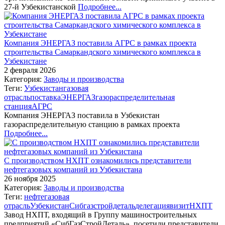
27-й Узбекистанской
Подробнее...
Компания ЭНЕРГАЗ поставила АГРС в рамках проекта
строительства Самаркандского химического комплекса в
Узбекистане
2 февраля 2026
Категория:
Заводы и производства
Теги:
Узбекистан
газовая
отрасль
поставка
ЭНЕРГАЗ
газораспределительная
станция
АГРС
Компания ЭНЕРГАЗ поставила в Узбекистан
газораспределительную станцию в рамках проекта
Подробнее...
С производством НХПТ ознакомились представители
нефтегазовых компаний из Узбекистана
26 ноября 2025
Категория:
Заводы и производства
Теги:
нефтегазовая
отрасль
Узбекистан
Сибгазстройдеталь
делегация
визит
НХПТ
Завод НХПТ, входящий в Группу машиностроительных
предприятий «СибГазСтройДеталь», посетили представители