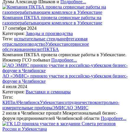
Думы Александр Швыков и
Подробнее...
Компания ПКТБА провела сервисные работы на
газоперерабатывающем комплексе в Узбекистане
17 сентября 2024
Категория:
Заводы и производства
Теги:
испытательные стенды
нефтегазовая
отрасль
производство
Узбекистан
сервисное
обслуживание
визит
ПКТБА
Компания ПКТБА провела сервисные работы в Узбекистане.
Инженер ГСО побывал
Подробнее...
АО «ЭМИС» приняло участие в российско-узбекском бизнес-
форуме в Челябинске
4 июля 2024
Категория:
Выставки и семинары
Теги:
КИПиА
Челябинск
Узбекистан
сотрудничество
контрольно-
измерительные приборы
ЭМИС
АО ЭМИС
2 июля в Челябинске прошёл Межрегиональный бизнес-
форум предпринимателей Челябинской области
Подробнее...