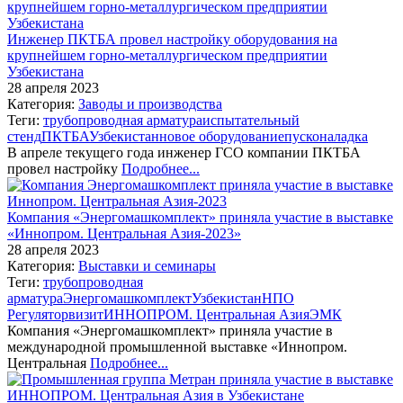
Инженер ПКТБА провел настройку оборудования на
крупнейшем горно-металлургическом предприятии
Узбекистана
28 апреля 2023
Категория:
Заводы и производства
Теги:
трубопроводная арматура
испытательный
стенд
ПКТБА
Узбекистан
новое оборудование
пусконаладка
В апреле текущего года инженер ГСО компании ПКТБА
провел настройку
Подробнее...
Компания «Энергомашкомплект» приняла участие в выставке
«Иннопром. Центральная Азия-2023»
28 апреля 2023
Категория:
Выставки и семинары
Теги:
трубопроводная
арматура
Энергомашкомплект
Узбекистан
НПО
Регулятор
визит
ИННОПРОМ. Центральная Азия
ЭМК
Компания «Энергомашкомплект» приняла участие в
международной промышленной выставке «Иннопром.
Центральная
Подробнее...