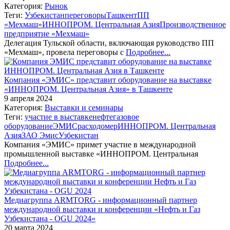
Категория:
Рынок
Теги:
Узбекистан
переговоры
Ташкент
ПП
«Мехмаш»
ИННОПРОМ. Центральная Азия
Производственное
предприятие «Мехмаш»
Делегация Тульской области, включающая руководство ПП
«Мехмаш», провела переговоры с
Подробнее...
Компания «ЭМИС» представит оборудование на выставке
«ИННОПРОМ. Центральная Азия» в Ташкенте
9 апреля 2024
Категория:
Выставки и семинары
Теги:
участие в выставке
нефтегазовое
оборудование
ЭМИС
расходомер
ИННОПРОМ. Центральная
Азия
ЗАО Эмис
Узбекистан
Компания «ЭМИС» примет участие в международной
промышленной выставке «ИННОПРОМ. Центральная
Подробнее...
Медиагруппа ARMTORG - информационный партнер
международной выставки и конференции «Нефть и Газ
Узбекистана - OGU 2024»
20 марта 2024