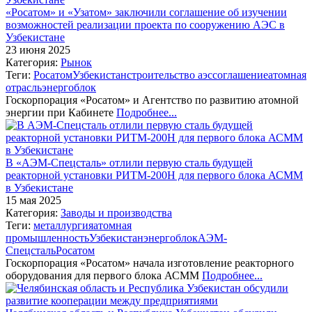
«Росатом» и «Узатом» заключили соглашение об изучении
возможностей реализации проекта по сооружению АЭС в
Узбекистане
23 июня 2025
Категория:
Рынок
Теги:
Росатом
Узбекистан
строительство аэс
соглашение
атомная
отрасль
энергоблок
Госкорпорация «Росатом» и Агентство по развитию атомной
энергии при Кабинете
Подробнее...
В «АЭМ-Спецсталь» отлили первую сталь будущей
реакторной установки РИТМ-200Н для первого блока АСММ
в Узбекистане
15 мая 2025
Категория:
Заводы и производства
Теги:
металлургия
атомная
промышленность
Узбекистан
энергоблок
АЭМ-
Спецсталь
Росатом
Госкорпорация «Росатом» начала изготовление реакторного
оборудования для первого блока АСММ
Подробнее...