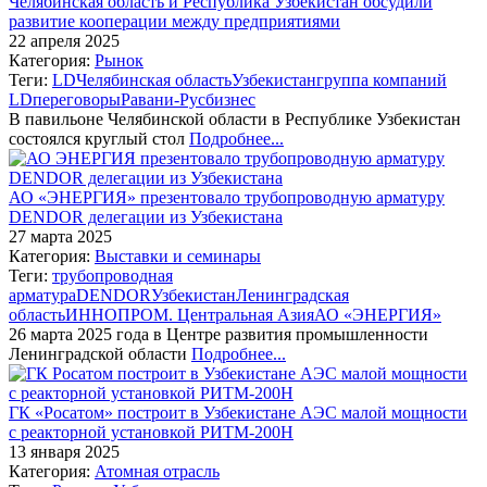
Челябинская область и Республика Узбекистан обсудили
развитие кооперации между предприятиями
22 апреля 2025
Категория:
Рынок
Теги:
LD
Челябинская область
Узбекистан
группа компаний
LD
переговоры
Равани-Рус
бизнес
В павильоне Челябинской области в Республике Узбекистан
состоялся круглый стол
Подробнее...
АО «ЭНЕРГИЯ» презентовало трубопроводную арматуру
DENDOR делегации из Узбекистана
27 марта 2025
Категория:
Выставки и семинары
Теги:
трубопроводная
арматура
DENDOR
Узбекистан
Ленинградская
область
ИННОПРОМ. Центральная Азия
АО «ЭНЕРГИЯ»
26 марта 2025 года в Центре развития промышленности
Ленинградской области
Подробнее...
ГК «Росатом» построит в Узбекистане АЭС малой мощности
с реакторной установкой РИТМ-200Н
13 января 2025
Категория:
Атомная отрасль