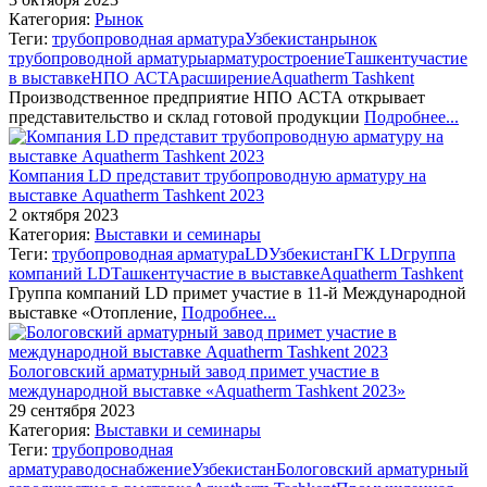
Категория:
Рынок
Теги:
трубопроводная арматура
Узбекистан
рынок
трубопроводной арматуры
арматуростроение
Ташкент
участие
в выставке
НПО АСТА
расширение
Aquatherm Tashkent
Производственное предприятие НПО АСТА открывает
представительство и склад готовой продукции
Подробнее...
Компания LD представит трубопроводную арматуру на
выставке Aquatherm Tashkent 2023
2 октября 2023
Категория:
Выставки и семинары
Теги:
трубопроводная арматура
LD
Узбекистан
ГК LD
группа
компаний LD
Ташкент
участие в выставке
Aquatherm Tashkent
Группа компаний LD примет участие в 11-й Международной
выставке «Отопление,
Подробнее...
Бологовский арматурный завод примет участие в
международной выставке «Aquatherm Tashkent 2023»
29 сентября 2023
Категория:
Выставки и семинары
Теги:
трубопроводная
арматура
водоснабжение
Узбекистан
Бологовский арматурный