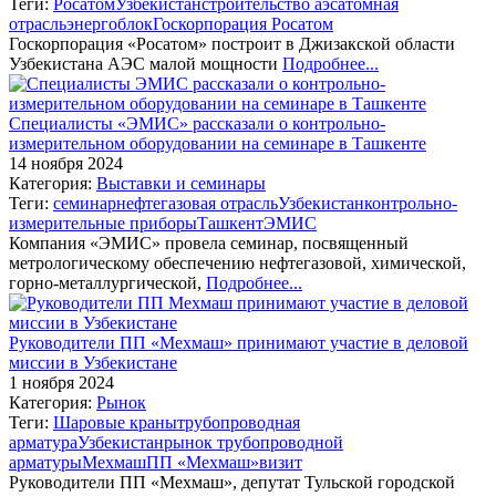
Теги:
Росатом
Узбекистан
строительство аэс
атомная
отрасль
энергоблок
Госкорпорация Росатом
Госкорпорация «Росатом» построит в Джизакской области
Узбекистана АЭС малой мощности
Подробнее...
Специалисты «ЭМИС» рассказали о контрольно-
измерительном оборудовании на семинаре в Ташкенте
14 ноября 2024
Категория:
Выставки и семинары
Теги:
семинар
нефтегазовая отрасль
Узбекистан
контрольно-
измерительные приборы
Ташкент
ЭМИС
Компания «ЭМИС» провела семинар, посвященный
метрологическому обеспечению нефтегазовой, химической,
горно-металлургической,
Подробнее...
Руководители ПП «Мехмаш» принимают участие в деловой
миссии в Узбекистане
1 ноября 2024
Категория:
Рынок
Теги:
Шаровые краны
трубопроводная
арматура
Узбекистан
рынок трубопроводной
арматуры
Мехмаш
ПП «Мехмаш»
визит
Руководители ПП «Мехмаш», депутат Тульской городской