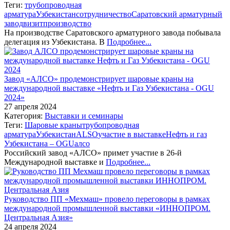
Теги:
трубопроводная
арматура
Узбекистан
сотрудничество
Саратовский арматурный
завод
визит
производство
На производстве Саратовского арматурного завода побывала
делегация из Узбекистана. В
Подробнее...
Завод «АЛСО» продемонстрирует шаровые краны на
международной выставке «Нефть и Газ Узбекистана - OGU
2024»
27 апреля 2024
Категория:
Выставки и семинары
Теги:
Шаровые краны
трубопроводная
арматура
Узбекистан
ALSO
участие в выставке
Нефть и газ
Узбекистана – OGU
алсо
Российский завод «АЛСО» примет участие в 26-й
Международной выставке и
Подробнее...
Руководство ПП «Мехмаш» провело переговоры в рамках
международной промышленной выставки «ИННОПРОМ.
Центральная Азия»
24 апреля 2024