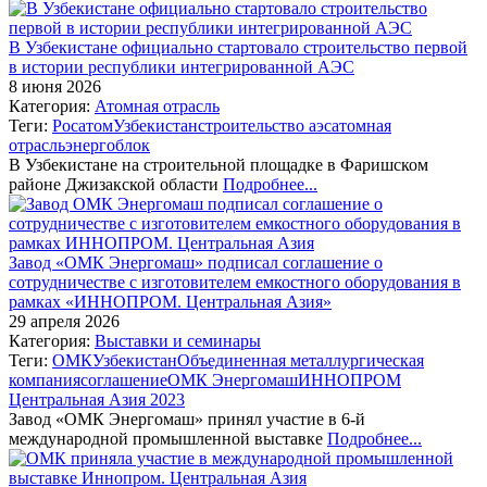
В Узбекистане официально стартовало строительство первой
в истории республики интегрированной АЭС
8 июня 2026
Категория:
Атомная отрасль
Теги:
Росатом
Узбекистан
строительство аэс
атомная
отрасль
энергоблок
В Узбекистане на строительной площадке в Фаришском
районе Джизакской области
Подробнее...
Завод «ОМК Энергомаш» подписал соглашение о
сотрудничестве с изготовителем емкостного оборудования в
рамках «ИННОПРОМ. Центральная Азия»
29 апреля 2026
Категория:
Выставки и семинары
Теги:
ОМК
Узбекистан
Объединенная металлургическая
компания
соглашение
ОМК Энергомаш
ИННОПРОМ
Центральная Азия 2023
Завод «ОМК Энергомаш» принял участие в 6-й
международной промышленной выставке
Подробнее...