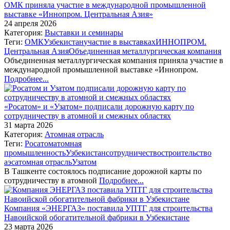
ОМК приняла участие в международной промышленной
выставке «Иннопром. Центральная Азия»
24 апреля 2026
Категория:
Выставки и семинары
Теги:
ОМК
Узбекистан
участие в выставках
ИННОПРОМ.
Центральная Азия
Объединенная металлургическая компания
Объединенная металлургическая компания приняла участие в
международной промышленной выставке «Иннопром.
Подробнее...
«Росатом» и «Узатом» подписали дорожную карту по
сотрудничеству в атомной и смежных областях
31 марта 2026
Категория:
Атомная отрасль
Теги:
Росатом
атомная
промышленность
Узбекистан
сотрудничество
строительство
аэс
атомная отрасль
Узатом
В Ташкенте состоялось подписание дорожной карты по
сотрудничеству в атомной
Подробнее...
Компания «ЭНЕРГАЗ» поставила УПТГ для строительства
Навоийской обогатительной фабрики в Узбекистане
23 марта 2026