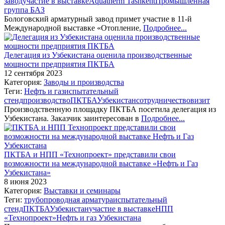
завод
участие в выставке
Aquatherm Tashkent
Промышленная
группа БАЗ
Бологовский арматурный завод примет участие в 11-й
Международной выставке «Отопление,
Подробнее...
Делегация из Узбекистана оценила производственные
мощности предприятия ПКТБА
12 сентября 2023
Категория:
Заводы и производства
Теги:
Нефть и газ
испытательный
стенд
производство
ПКТБА
Узбекистан
сотрудничество
визит
Производственную площадку ПКТБА посетила делегация из
Узбекистана. Заказчик заинтересован в
Подробнее...
ПКТБА и НПП «Технопроект» представили свои
возможности на международной выставке «Нефть и Газ
Узбекистана»
8 июня 2023
Категория:
Выставки и семинары
Теги:
трубопроводная арматура
испытательный
стенд
ПКТБА
Узбекистан
участие в выставке
НПП
«Технопроект»
Нефть и газ Узбекистана