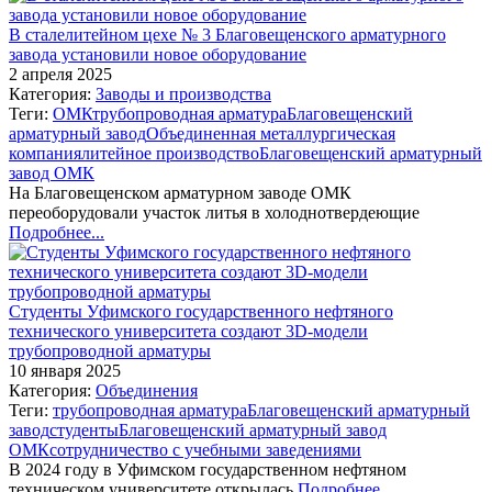
В сталелитейном цехе № 3 Благовещенского арматурного
завода установили новое оборудование
2 апреля 2025
Категория:
Заводы и производства
Теги:
ОМК
трубопроводная арматура
Благовещенский
арматурный завод
Объединенная металлургическая
компания
литейное производство
Благовещенский арматурный
завод ОМК
На Благовещенском арматурном заводе ОМК
переоборудовали участок литья в холоднотвердеющие
Подробнее...
Студенты Уфимского государственного нефтяного
технического университета создают 3D-модели
трубопроводной арматуры
10 января 2025
Категория:
Объединения
Теги:
трубопроводная арматура
Благовещенский арматурный
завод
студенты
Благовещенский арматурный завод
ОМК
сотрудничество с учебными заведениями
В 2024 году в Уфимском государственном нефтяном
техническом университете открылась
Подробнее...