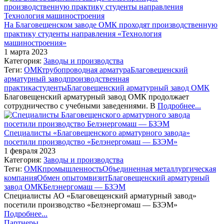
На Благовещенском заводе ОМК проходят производственную
практику студенты направления «Технология
машиностроения»
1 марта 2023
Категория:
Заводы и производства
Теги:
ОМК
трубопроводная арматура
Благовещенский
арматурный завод
производственная
практика
студенты
Благовещенский арматурный завод ОМК
Благовещенский арматурный завод ОМК продолжает
сотрудничество с учебными заведениями. В
Подробнее...
Специалисты «Благовещенского арматурного завода»
посетили производство «Белэнергомаш — БЗЭМ»
1 февраля 2023
Категория:
Заводы и производства
Теги:
ОМК
промышленность
Объединенная металлургическая
компания
Обмен опытом
визит
Благовещенский арматурный
завод ОМК
Белэнергомаш — БЗЭМ
Специалисты АО «Благовещенский арматурный завод»
посетили производство «Белэнергомаш — БЗЭМ»
Подробнее...
Партнеры