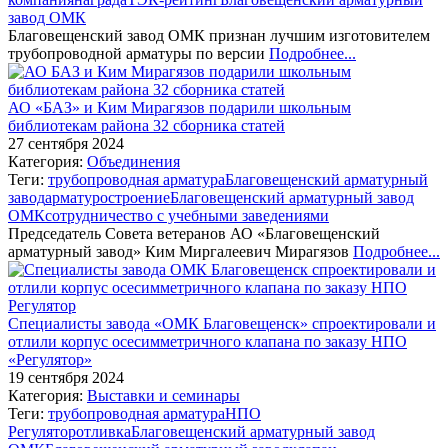
завод ОМК
Благовещенский завод ОМК признан лучшим изготовителем
трубопроводной арматуры по версии
Подробнее...
АО «БАЗ» и Ким Мирагязов подарили школьным
библиотекам района 32 сборника статей
27 сентября 2024
Категория:
Объединения
Теги:
трубопроводная арматура
Благовещенский арматурный
завод
арматуростроение
Благовещенский арматурный завод
ОМК
сотрудничество с учебными заведениями
Председатель Совета ветеранов АО «Благовещенский
арматурный завод» Ким Миргалеевич Мирагязов
Подробнее...
Специалисты завода «ОМК Благовещенск» спроектировали и
отлили корпус осесимметричного клапана по заказу НПО
«Регулятор»
19 сентября 2024
Категория:
Выставки и семинары
Теги:
трубопроводная арматура
НПО
Регулятор
отливка
Благовещенский арматурный завод