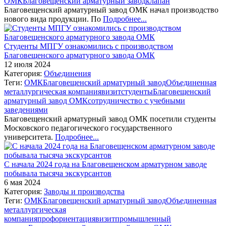
ОМК
Благовещенский арматурный завод
клапан
Благовещенский арматурный завод ОМК начал производство
нового вида продукции. По
Подробнее...
Студенты МПГУ ознакомились с производством
Благовещенского арматурного завода ОМК
12 июля 2024
Категория:
Объединения
Теги:
ОМК
Благовещенский арматурный завод
Объединенная
металлургическая компания
визит
студенты
Благовещенский
арматурный завод ОМК
сотрудничество с учебными
заведениями
Благовещенский арматурный завод ОМК посетили студенты
Московского педагогического государственного
университета.
Подробнее...
С начала 2024 года на Благовещенском арматурном заводе
побывала тысяча экскурсантов
6 мая 2024
Категория:
Заводы и производства
Теги:
ОМК
Благовещенский арматурный завод
Объединенная
металлургическая
компания
профориентация
визит
промышленный