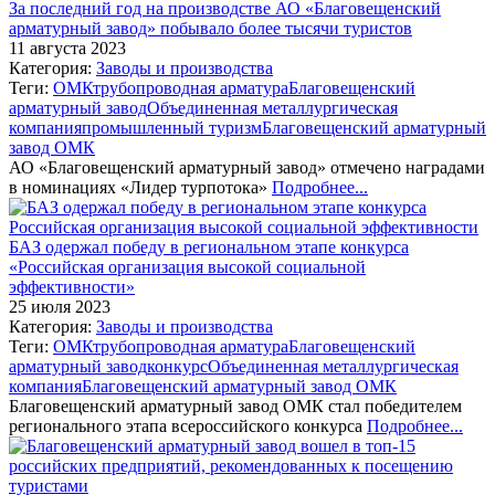
За последний год на производстве АО «Благовещенский
арматурный завод» побывало более тысячи туристов
11 августа 2023
Категория:
Заводы и производства
Теги:
ОМК
трубопроводная арматура
Благовещенский
арматурный завод
Объединенная металлургическая
компания
промышленный туризм
Благовещенский арматурный
завод ОМК
АО «Благовещенский арматурный завод» отмечено наградами
в номинациях «Лидер турпотока»
Подробнее...
БАЗ одержал победу в региональном этапе конкурса
«Российская организация высокой социальной
эффективности»
25 июля 2023
Категория:
Заводы и производства
Теги:
ОМК
трубопроводная арматура
Благовещенский
арматурный завод
конкурс
Объединенная металлургическая
компания
Благовещенский арматурный завод ОМК
Благовещенский арматурный завод ОМК стал победителем
регионального этапа всероссийского конкурса
Подробнее...