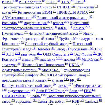
150
86
31
29
47
РТМТ
РЭП Холдинг
ГОСТ
ТПА
ОМЗ
23
54
31
Транснефть – Западная Сибирь
СПЛАВ
Станкомаш
191
25
175
конар
Белэнергомаш-БЗЭМ
ПРИВОДЫ АУМА
166
40
АЭМ-технологии
Бологовский арматурный завод
130
376
290
Роснефть
модернизация
temper
Курганский
18
101
223
арматуростроительный кластер
ЖКХ
АУМА
22
10
Ижнефтемаш
Чепецкий механический завод
Ивано-
23
Франковский арматурный завод
Трубная Металлургическая
152
12
Компания
Синарский трубный завод
Пензенский
14
30
51
арматурный завод
Новомет
Завод «Трубодеталь»
ТЭС
19
223
486
22
29
АЭС
задвижки
ОМЗ-Спецсталь
Экс-Форма
ДС
59
395
1012
440
21
Контролз
armtorg
выставка
москва
МашСталь
56
19
18
арматура
Шпаков Олег Николаевич
ЦКБА
28
21
Арматурные истории
МосЦКБА
трубопроводная
5832
365
67
арматура
Данфосс
ООО Арматурный Завод
21
145
85
предохранительный клапан
клапан
БКЗ
104
107
Барнаульский котельный завод
литье
«Росэнергоатом»
125
129
30
102
12
судостроение
Astin BGM Group
Astin
ГРУ
73
105
ЦНИИТМАШ
нефть
Саранский приборостроительный
23
35
235
53
18
завод
водоканал
Санкт-Петербург
KSB
Camozzi