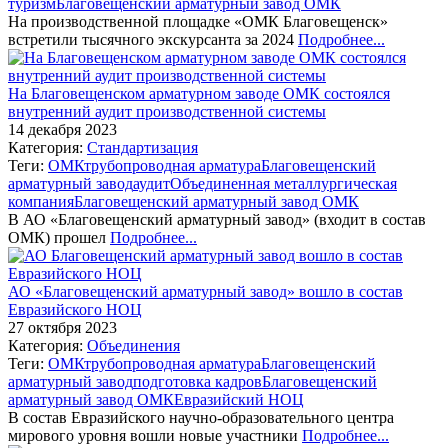
туризм
Благовещенский арматурный завод ОМК
На производственной площадке «ОМК Благовещенск»
встретили тысячного экскурсанта за 2024
Подробнее...
На Благовещенском арматурном заводе ОМК состоялся
внутренний аудит производственной системы
14 декабря 2023
Категория:
Стандартизация
Теги:
ОМК
трубопроводная арматура
Благовещенский
арматурный завод
аудит
Объединенная металлургическая
компания
Благовещенский арматурный завод ОМК
В АО «Благовещенский арматурный завод» (входит в состав
ОМК) прошел
Подробнее...
АО «Благовещенский арматурный завод» вошло в состав
Евразийского НОЦ
27 октября 2023
Категория:
Объединения
Теги:
ОМК
трубопроводная арматура
Благовещенский
арматурный завод
подготовка кадров
Благовещенский
арматурный завод ОМК
Евразийский НОЦ
В состав Евразийского научно-образовательного центра
мирового уровня вошли новые участники
Подробнее...