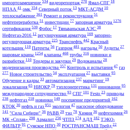
534
270
18
импортозамещение
видеорепортаж
Ямал-СПГ
41
354
13
10
НПАА
омк
Северный поток
МКТ-АСДМ
361
51
теплоснабжение
Ремонт и реконструкция
51
77
1276
нефтепереработка
инвестиции
запорная арматура
539
17
38
сертификация
Фобос
Тяньваньская АЭС
12
169
Нефтегаз-2016
регулирующая арматура
запорно-
225
442
регулирующая арматура
Транснефть
Красный
119
56
481
50
27
котельщик
Патенты
Газпром
награды
Аудиты
1254
468
316
шаровые краны
клапаны
трубы
новинки и
110
29
28
разработки
Тендеры и закупки
Водоканалы
357
47
модернизация производства
Контроль и испытания
газ
277
54
27
95
Новое строительство
эксплуатация
выставки
33
237
19
Обучение и кадры
автоматизация
маркетинг
65
79
131
95
локализация
НИОКР
тэплоэнергетика
инновации
93
101
23
международное сотрудничество
СПГ
Festo
приводы
238
218
149
162
нефтегаз
новинки
посещение предприятий
30
951
47
КТОК
нефть и газ
экология
насосное оборудование
141
36
29
78
36
26
"Сила Сибири"
РАВВ
тэц
Химия
нефтехимия
298
256
174
182
МК «Сплав»
Армалит
ЧТПЗ
АДЛ
ТЭКО-
91
30
22
ФИЛЬТР
Сумское НПО
РОСТРАНСМАШ Трейд