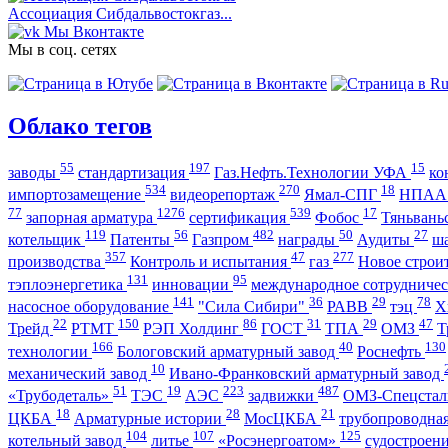
Ассоциация Сибдальвостокгаз...
Мы Вконтакте
Мы в соц. сетях
Облако тегов
55
197
15
заводы
стандартизация
Газ.Нефть.Технологии УФА
ко
534
270
18
импортозамещение
видеорепортаж
Ямал-СПГ
НПА
77
1276
539
17
запорная арматура
сертификация
Фобос
Тяньвань
119
56
482
50
27
котельщик
Патенты
Газпром
награды
Аудиты
ш
357
47
277
производства
Контроль и испытания
газ
Новое строи
131
95
тэплоэнергетика
инновации
международное сотрудниче
141
36
29
78
насосное оборудование
"Сила Сибири"
РАВВ
тэц
Х
22
150
86
31
29
47
Трейд
РТМТ
РЭП Холдинг
ГОСТ
ТПА
ОМЗ
Т
166
40
130
технологии
Бологовский арматурный завод
Роснефть
10
механический завод
Ивано-Франковский арматурный завод
51
19
223
487
«Трубодеталь»
ТЭС
АЭС
задвижки
ОМЗ-Спецста
18
28
21
ЦКБА
Арматурные истории
МосЦКБА
трубопроводна
104
107
125
котельный завод
литье
«Росэнергоатом»
судостроен