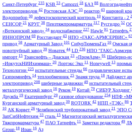
235
53
18
88
Санкт-Петербург
KSB
Camozzi
БАЗ
Волгограднеф
42
35
43
электроприводов
Ростовская АЭС
реактор
шаровой кр
30
10
Водоприбор
дефектоскопический контроль
Константа - 2
21
38
317
52
СЕНСОР
КРУГ
Пензтяжпромарматура
Русгидро
О
34
227
91
2
«Воткинский завод»
водоснабжение
Hawle
Татнефть
69
43
6
ИННОПРОМ
Росстандарт
НПО «ГАКС-АРМСЕРВИС»
58
101
10
привод
Арматурный Завод
СибурТюменьГаз
Омская о
39
44
236
новотрубный завод
Новатек
LD
НПО "ГАКС-Армсерв
15
23
91
импорт
Транснефть – Диаскан
«ПромАрм»
Шиберно-н
20
11
13
«ИркутскНИИхиммаш»
Лортэкс Эко
Honeywell
промыш
225
66
Технологии
испытательные стенды
гидравлические исп
14
25
18
Газпромнефть
теплообменник
Знамя труда
Дайджест ар
208
49
электропривод
шиберные задвижки
испытательный сте
16
19
79
металлургичесикй завод
Реком
Китай
СИБУР Холдинг
19
29
254
Дружба
Екатеринбург
газовое оборудование
НПФ «М
39
42
86
Курганский арматурный завод
ROTORK
НПП «ТЭК»
10
26
21
АК Корвет
Челябинский трубопрокатный завод
ЭПО С
33
15
ЗапСибНефтехим
сталь
Магнитогорский металлургическ
47
11
49
Тяжпромарматура
ПАО Татнефть
Заметки редактора
ЛМ
18
16
Group
Иран
Аз