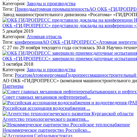
Категория:
Заводы и производства
Теги:
Приводы
атомная промышленность
АО ОКБ «ГИДРОПРЕ
Завод машиностроительного дивизиона «Росатома» «ГИДРОП
ОКБ «ГИДРОПРЕСС» представило доклады на конференции «
5 декабря 2019
Категория:
Атомная отрасль
Теги:
конференция
АО ОКБ «ГИДРОПРЕСС»
Атомная энергети
С 27 по 29 ноября текущего года состоялась 30-й Научно-техни
ОКБ «ГИДРОПРЕСС» завершило приемосдаточные испытани
3 октября 2018
Категория:
Заводы и производства
Теги:
Росатом
Атомэнергомаш
Гидропресс
машиностроительный
АО ОКБ «ГИДРОПРЕСС» (компания машиностроительного див
Партнеры
Совет главных механиков нефтеперераб...
Российская ассоциация водоснабжения ...
Агентство технологиеческого развития...
Некоммерческое партнерство Российско...