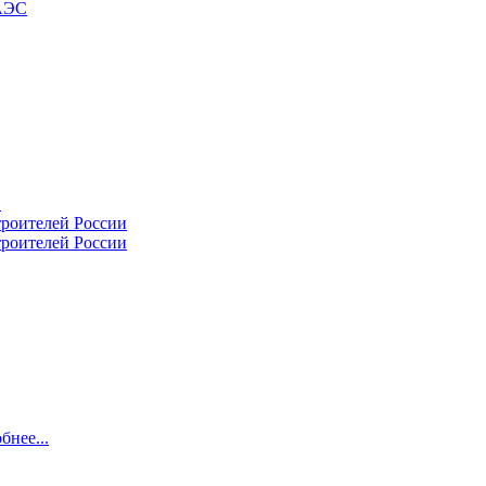
 АЭС
.
роителей России
бнее...