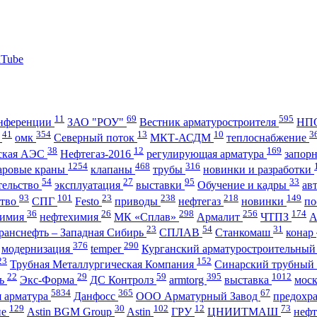
11
69
595
нференции
ЗАО "РОУ"
Вестник арматуростроителя
НПО
41
354
13
10
3
А
омк
Северный поток
МКТ-АСДМ
теплоснабжение
38
12
169
ская АЭС
Нефтегаз-2016
регулирующая арматура
запор
1254
468
316
аровые краны
клапаны
трубы
новинки и разработки
54
27
95
33
тельство
эксплуатация
выставки
Обучение и кадры
ав
93
101
23
238
218
149
ство
СПГ
Festo
приводы
нефтегаз
новинки
по
36
26
298
256
174
имия
нефтехимия
МК «Сплав»
Армалит
ЧТПЗ
23
54
31
ранснефть – Западная Сибирь
СПЛАВ
Станкомаш
конар
376
290
модернизация
temper
Курганский арматуростроительный
23
152
Трубная Металлургическая Компания
Синарский трубный
22
29
59
395
1012
ль
Экс-Форма
ДС Контролз
armtorg
выставка
мос
5834
365
67
я арматура
Данфосс
ООО Арматурный Завод
предохр
129
30
102
12
73
ие
Astin BGM Group
Astin
ГРУ
ЦНИИТМАШ
неф