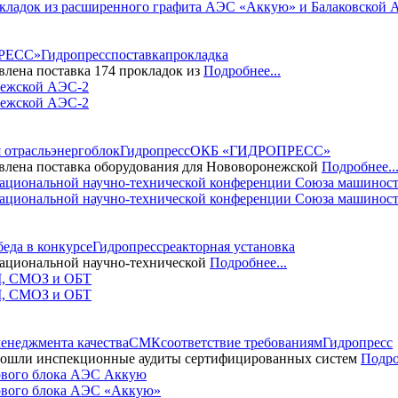
ладок из расширенного графита АЭС «Аккую» и Балаковской
РЕСС»
Гидропресс
поставка
прокладка
ена поставка 174 прокладок из
Подробнее...
нежской АЭС-2
 отрасль
энергоблок
Гидропресс
ОКБ «ГИДРОПРЕСС»
ена поставка оборудования для Нововоронежской
Подробнее..
циональной научно-технической конференции Союза машиност
беда в конкурсе
Гидропресс
реакторная установка
циональной научно-технической
Подробнее...
, СМОЗ и ОБТ
менеджмента качества
СМК
соответствие требованиям
Гидропресс
ошли инспекционные аудиты сертифицированных систем
Подро
рвого блока АЭС «Аккую»