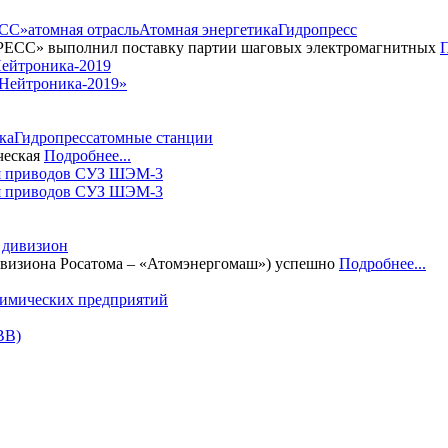
СС»
атомная отрасль
Атомная энергетика
Гидропресс
РЕСС» выполнил поставку партии шаговых электромагнитных
П
Нейтроника-2019»
ка
Гидропресс
атомные станции
ческая
Подробнее...
я приводов СУЗ ШЭМ-3
 дивизион
изиона Росатома – «Атомэнергомаш») успешно
Подробнее...