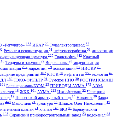
155
20
57
 «Регулятор»
ИКАР
Тулаэлектропривод
62
51
51
Ремонт и реконструкция
нефтепереработка
инвестиции
225
442
но-регулирующая арматура
Транснефть
Красный
110
29
28
Тендеры и закупки
Водоканалы
модернизация
237
19
65
79
томатизация
маркетинг
локализация
НИОКР
162
30
951
47
сещение предприятий
КТОК
нефть и газ
экология
182
91
30
АДЛ
ТЭКО-ФИЛЬТР
Сумское НПО
РОСТРАНСМАШ
191
25
175
Белэнергомаш-БЗЭМ
ПРИВОДЫ АУМА
АЭМ-
18
101
223
22
 кластер
ЖКХ
АУМА
Ижнефтемаш
Чепецкий
12
14
30
 завод
Пензенский арматурный завод
Новомет
Завод
440
21
56
19
ква
МашСталь
арматура
Шпаков Олег Николаевич
21
145
85
анительный клапан
клапан
БКЗ
Барнаульский
105
23
35
ть
Саранский приборостроительный завод
водоканал