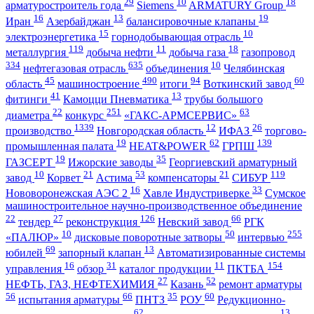
29
10
18
арматуростроитель года
Siemens
ARMATURY Group
16
13
19
Иран
Азербайджан
балансировочные клапаны
15
10
электроэнергетика
горнодобывающая отрасль
119
11
18
металлургия
добыча нефти
добыча газа
газопровод
334
635
10
нефтегазовая отрасль
объединения
Челябинская
45
490
94
60
область
машиностроение
итоги
Воткинский завод
41
13
фитинги
Камоцци Пневматика
трубы большого
22
251
63
диаметра
конкурс
«ГАКС-АРМСЕРВИС»
1339
12
26
производство
Новгородская область
ИФАЗ
торгово-
19
62
139
промышленная палата
HEAT&POWER
ГРПШ
19
35
ГАЗСЕРТ
Ижорские заводы
Георгиевский арматурный
10
21
53
21
119
завод
Корвет
Астима
компенсаторы
СИБУР
16
33
Нововоронежская АЭС 2
Хавле Индустриверке
Сумское
машиностроительное научно-производственное объединение
22
27
126
66
тендер
реконструкция
Невский завод
РГК
10
50
255
«ПАЛЮР»
дисковые поворотные затворы
интервью
69
13
юбилей
запорный клапан
Автоматизированные системы
16
31
11
154
управления
обзор
каталог продукции
ПКТБА
27
52
НЕФТЬ, ГАЗ, НЕФТЕХИМИЯ
Казань
ремонт арматуры
56
66
35
60
испытания арматуры
ПНТЗ
РОУ
Редукционно-
62
13