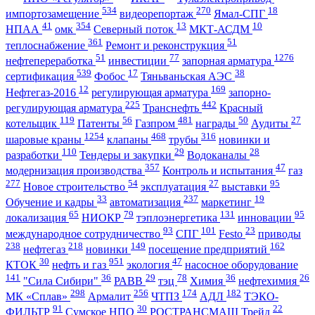
534
270
18
импортозамещение
видеорепортаж
Ямал-СПГ
41
354
13
10
НПАА
омк
Северный поток
МКТ-АСДМ
361
51
теплоснабжение
Ремонт и реконструкция
51
77
1276
нефтепереработка
инвестиции
запорная арматура
539
17
38
сертификация
Фобос
Тяньваньская АЭС
12
169
Нефтегаз-2016
регулирующая арматура
запорно-
225
442
регулирующая арматура
Транснефть
Красный
119
56
481
50
27
котельщик
Патенты
Газпром
награды
Аудиты
1254
468
316
шаровые краны
клапаны
трубы
новинки и
110
29
28
разработки
Тендеры и закупки
Водоканалы
357
47
модернизация производства
Контроль и испытания
газ
277
54
27
95
Новое строительство
эксплуатация
выставки
33
237
19
Обучение и кадры
автоматизация
маркетинг
65
79
131
95
локализация
НИОКР
тэплоэнергетика
инновации
93
101
23
международное сотрудничество
СПГ
Festo
приводы
238
218
149
162
нефтегаз
новинки
посещение предприятий
30
951
47
КТОК
нефть и газ
экология
насосное оборудование
141
36
29
78
36
26
"Сила Сибири"
РАВВ
тэц
Химия
нефтехимия
298
256
174
182
МК «Сплав»
Армалит
ЧТПЗ
АДЛ
ТЭКО-
91
30
22
ФИЛЬТР
Сумское НПО
РОСТРАНСМАШ Трейд