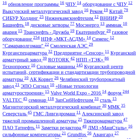
16
16
14
12
обновление программы
ЧПУ
оборудование с ЧПУ
16
19
79
Выксунский металлургичесикй завод
Реком
Китай
25
12
20
СИБУР Холдинг
Нижнекамскнефтехим
ВНИИР
18
77
13
10
Башнефть
дисковые затворы
Мосэнерго
аммиак
15
19
29
авария
Транснефть - Дружба
Екатеринбург
газовое
254
14
12
оборудование
НПФ «МКТ-АСДМ»
Сименс
22
29
"Самараволгомаш"
Смоленская АЭС
32
11
Курганспецарматура
Предприятие «Сенсор»
Курганский
39
42
86
арматурный завод
ROTORK
НПП «ТЭК»
16
145
Технопроект
Силовые машины
Курганский центр
испытаний, сертификации и стандартизации трубопроводной
10
26
арматуры
АК Корвет
Челябинский трубопрокатный
21
10
завод
ЭПО Сигнал
«Новые технологии
15
14
244
арматуростроения»
Valve World Expo - 2016
форум
45
118
33
15
VALTEC
семинар
ЗапСибНефтехим
сталь
30
35
Магнитогорский металлургический комбинат
ММК
45
11
Северсталь
ГМС Ливгидромаш
Алексинский завод
25
47
тяжелой промышленной арматуры
Тяжпромарматура
11
49
16
ПАО Татнефть
Заметки редактора
ЛМЗ «МашСталь»
21
56
27
сильфонные компенсаторы
Grundfos
Авангард