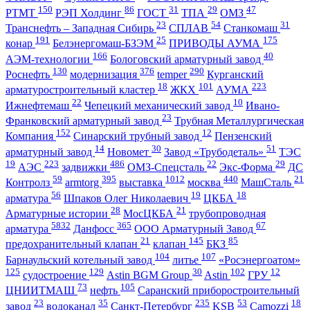
150
86
31
29
47
РТМТ
РЭП Холдинг
ГОСТ
ТПА
ОМЗ
23
54
31
Транснефть – Западная Сибирь
СПЛАВ
Станкомаш
191
25
175
конар
Белэнергомаш-БЗЭМ
ПРИВОДЫ АУМА
166
40
АЭМ-технологии
Бологовский арматурный завод
130
376
290
Роснефть
модернизация
temper
Курганский
18
101
223
арматуростроительный кластер
ЖКХ
АУМА
22
10
Ижнефтемаш
Чепецкий механический завод
Ивано-
23
Франковский арматурный завод
Трубная Металлургическая
152
12
Компания
Синарский трубный завод
Пензенский
14
30
51
арматурный завод
Новомет
Завод «Трубодеталь»
ТЭС
19
223
486
22
29
АЭС
задвижки
ОМЗ-Спецсталь
Экс-Форма
ДС
59
395
1012
440
21
Контролз
armtorg
выставка
москва
МашСталь
56
19
18
арматура
Шпаков Олег Николаевич
ЦКБА
28
21
Арматурные истории
МосЦКБА
трубопроводная
5832
365
67
арматура
Данфосс
ООО Арматурный Завод
21
145
85
предохранительный клапан
клапан
БКЗ
104
107
Барнаульский котельный завод
литье
«Росэнергоатом»
125
129
30
102
12
судостроение
Astin BGM Group
Astin
ГРУ
73
105
ЦНИИТМАШ
нефть
Саранский приборостроительный
23
35
235
53
18
завод
водоканал
Санкт-Петербург
KSB
Camozzi