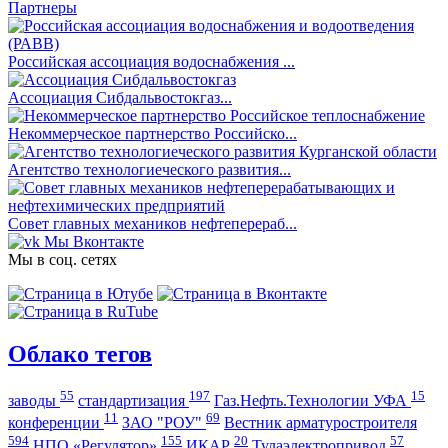
Партнеры
Российская ассоциация водоснабжения ...
Ассоциация Сибдальвостокгаз...
Некоммерческое партнерство Российско...
Агентство технологиеческого развития...
Совет главных механиков нефтеперераб...
Мы Вконтакте
Мы в соц. сетях
Облако тегов
55
197
15
заводы
стандартизация
Газ.Нефть.Технологии УФА
11
69
конференции
ЗАО "РОУ"
Вестник арматуростроителя
594
155
20
57
НПО «Регулятор»
ИКАР
Тулаэлектропривод