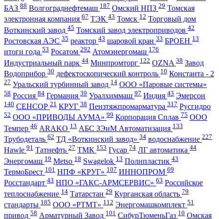
88
187
29
БАЗ
Волгограднефтемаш
Омский НПЗ
Томская
67
43
12
электронная компания
ТЭК
Томск
Торговый дом
45
42
Воткинский завод
Томский завод электроприводов
35
43
33
13
Ростовская АЭС
реактор
шаровой кран
БРОЕН
53
292
176
итоги года
Росатом
Атомэнергомаш
44
122
38
Индустриальный парк
Минпромторг
OZNA
Завод
30
10
Водоприбор
дефектоскопический контроль
Константа - 2
27
14
Уральский турбинный завод
ООО «Паровые системы»
58
84
39
97
43
Россия
Германия
Уралхиммаш
Индия
Эмерсон
140
21
38
317
СЕНСОР
КРУГ
Пензтяжпромарматура
Русгидро
52
99
75
ООО «ПРИВОДЫ АУМА»
Корпорация Сплав
ООО
46
13
133
Темпер
ARAKO
АБС ЗЭиМ Автоматизация
62
34
227
Трубодеталь
ТД «Воткинский завод»
водоснабжение
91
27
153
74
44
Hawle
Татнефть
ТМК
Гусар
ЛГ автоматика
19
18
13
43
Энергомаш
Metso
Swagelok
Полипластик
101
107
69
ТермоБрест
НПФ «КРУГ»
ИННОПРОМ
43
63
Росстандарт
НПО «ГАКС-АРМСЕРВИС»
Российское
14
29
79
теплоснабжение
Татарстан
Курганская область
185
112
51
стандарты
ООО «РТМТ»
Энергомашкомплект
58
101
10
привод
Арматурный Завод
СибурТюменьГаз
Омская