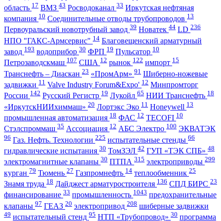
17
43
33
область
ВМЗ
Росводоканал
Иркутская нефтяная
10
13
компания
Соединительные отводы трубопроводов
39
44
236
Первоуральский новотрубный завод
Новатек
LD
14
НПО "ГАКС-Армсервис"
Благовещенский арматурный
193
30
19
10
завод
водоприбор
ФРП
Пульсатор
107
12
122
15
Петрозаводскмаш
США
рынок
импорт
23
91
Транснефть – Диаскан
«ПромАрм»
Шиберно-ножевые
11
12
задвижки
Valve Industry Forum&Expo'
Минпромторг
142
19
65
18
России
Русский Регистр
Лукойл
НИИ Транснефть
20
11
13
«ИркутскНИИхиммаш»
Лортэкс Эко
Honeywell
18
12
10
промышленная автоматизация
ФАС
TECOFI
35
12
100
Стэлспроммаш
Ассоциация
АБС Электро
ЭКВАТЭК
96
225
66
Газ. Нефть. Технологии
испытательные стенды
30
42
48
гидравлические испытания
ТомЗЭЛ
ГУП «ТЭК СПБ»
30
315
299
электромагнитные клапаны
ПТПА
электроприводы
79
27
14
25
курган
Тюмень
Газпромнефть
теплообменник
18
136
23
Знамя труда
Дайджест арматуростроителя
СПД БИРС
33
1043
финансирование
промышленность
предохранительные
97
20
208
клапаны
ГЕАЗ
электропривод
шиберные задвижки
49
95
30
испытательный стенд
НТП «Трубопровод»
программа