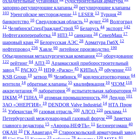
охладительные установки
судостроительная арматура
20
запорно-регулирующие клапаны
регулирующие клапаны
103
11
13
29
Уренгойское месторождение
LESER
Турция
16
13
258
банкротство
Свердловская область
аудит
Волгоград
12
65
44
142
ЧелябинскСпецГражданСтрой
Беларусь
экспорт
18
13
34
17
Нефтегазопереработка
НПЗ
санкции
СеверМаш
20
28
12
шаровый кран
Белорусская АЭС
Арматура ГмбХ
256
60
190
нефтепровод
Хавле
литейное производство
275
Объединенная металлургическая компания
оборудование
122
64
35
рейтинг
АПЗ
Арзамасский приборостроительный
87
31
45
29
255
завод
РАСКО
НПФ «Раско»
КИПиА
обучение
19
86
69
64
KSB Group
затвор
Челябинск
конденсатоотводчики
14
55
10
118
вентили
обратные клапаны
квалификация
ЧЗЭМ
56
56
33
аккредитация
лаборатория
испытательная лаборатория
54
10
304
101
ЦКБМ
ГЦНА
атомная промышленность
Дендор
19
14
ЗАО «ЭНЕРГИЯ»
DENDOR Valve Industrial
НТА Пром
51
66
500
220
11
Узбекистан
газовая отрасль
АЛСО
реклама
268
Петербургский международный газовый форум
Заметки
15
11
40
главного редактора
«Аврора-НЕФТЬ»
Белэнергомаш
10
29
ОКАН
ГК Авангард
Старооскольский арматурный завод
46
11
23
78
120
61