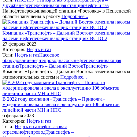
Дружба
нефтеперекачивающая станция
Нефть и газ
На нефтеперекачивающей станции «Ростовка» в Пензенской
области запущены в работу
Подробнее...
Компания «Транснефть – Дальний Восток» заменила насосы
на семи нефтеперекачивающих станциях ВСТО-2
27 февраля 2023
Категория:
Нефть и газ
Теги:
Нефть и газ
Насосное
оборудование
нефтепровод
насосы
нефтеперекачивающая
станция
Транснефть – Дальний Восток
Транснефть
Компания «Транснефть – Дальний Восток» заменила насосы
вспомогательных систем и
Подробнее...
В 2022 году компания «Транснефть – Приволга»
модернизировала и ввела в эксплуатацию 106 объектов
линейной части МН и НПС
6 февраля 2023
Категория:
Нефть и газ
Теги:
Нефть и газ
нефтегазовая
отрасль
нефтепровод
Транснефть –