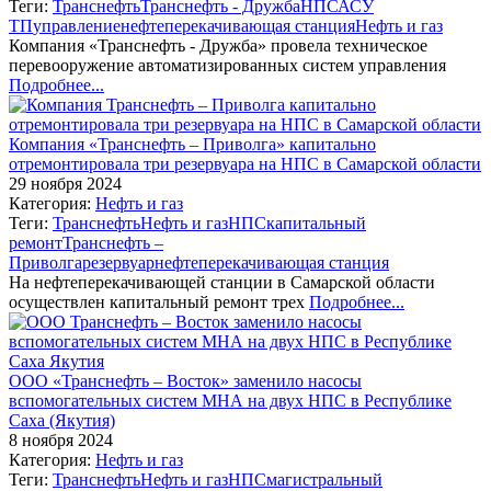
Теги:
Транснефть
Транснефть - Дружба
НПС
АСУ
ТП
управление
нефтеперекачивающая станция
Нефть и газ
Компания «Транснефть - Дружба» провела техническое
перевооружение автоматизированных систем управления
Подробнее...
Компания «Транснефть – Приволга» капитально
отремонтировала три резервуара на НПС в Самарской области
29 ноября 2024
Категория:
Нефть и газ
Теги:
Транснефть
Нефть и газ
НПС
капитальный
ремонт
Транснефть –
Приволга
резервуар
нефтеперекачивающая станция
На нефтеперекачивающей станции в Самарской области
осуществлен капитальный ремонт трех
Подробнее...
ООО «Транснефть – Восток» заменило насосы
вспомогательных систем МНА на двух НПС в Республике
Саха (Якутия)
8 ноября 2024
Категория:
Нефть и газ
Теги:
Транснефть
Нефть и газ
НПС
магистральный