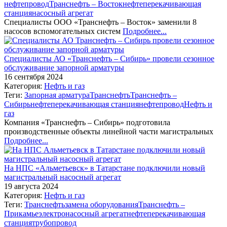
нефтепровод
Транснефть – Восток
нефтеперекачивающая
станция
насосный агрегат
Специалисты ООО «Транснефть – Восток» заменили 8
насосов вспомогательных систем
Подробнее...
Специалисты АО «Транснефть – Сибирь» провели сезонное
обслуживание запорной арматуры
16 сентября 2024
Категория:
Нефть и газ
Теги:
Запорная арматура
Транснефть
Транснефть –
Сибирь
нефтеперекачивающая станция
нефтепровод
Нефть и
газ
Компания «Транснефть – Сибирь» подготовила
производственные объекты линейной части магистральных
Подробнее...
На НПС «Альметьевск» в Татарстане подключили новый
магистральный насосный агрегат
19 августа 2024
Категория:
Нефть и газ
Теги:
Транснефть
замена оборудования
Транснефть –
Прикамье
электронасосный агрегат
нефтеперекачивающая
станция
трубопровод