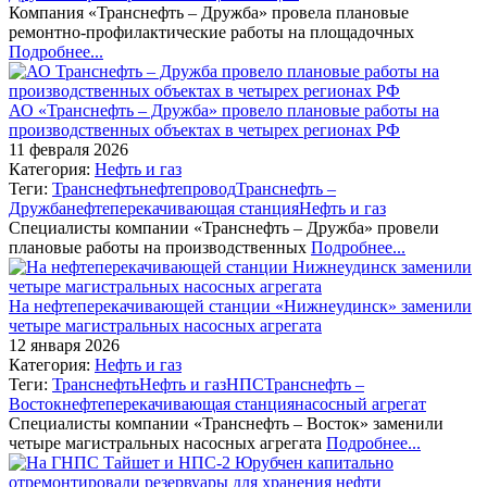
Компания «Транснефть – Дружба» провела плановые
ремонтно-профилактические работы на площадочных
Подробнее...
АО «Транснефть – Дружба» провело плановые работы на
производственных объектах в четырех регионах РФ
11 февраля 2026
Категория:
Нефть и газ
Теги:
Транснефть
нефтепровод
Транснефть –
Дружба
нефтеперекачивающая станция
Нефть и газ
Специалисты компании «Транснефть – Дружба» провели
плановые работы на производственных
Подробнее...
На нефтеперекачивающей станции «Нижнеудинск» заменили
четыре магистральных насосных агрегата
12 января 2026
Категория:
Нефть и газ
Теги:
Транснефть
Нефть и газ
НПС
Транснефть –
Восток
нефтеперекачивающая станция
насосный агрегат
Специалисты компании «Транснефть – Восток» заменили
четыре магистральных насосных агрегата
Подробнее...