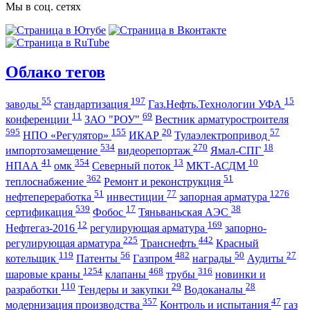
Мы в соц. сетях
Облако тегов
55
197
15
заводы
стандартизация
Газ.Нефть.Технологии УФА
11
69
конференции
ЗАО "РОУ"
Вестник арматуростроителя
595
155
20
57
НПО «Регулятор»
ИКАР
Тулаэлектропривод
534
270
18
импортозамещение
видеорепортаж
Ямал-СПГ
41
354
13
10
НПАА
омк
Северный поток
МКТ-АСДМ
362
51
теплоснабжение
Ремонт и реконструкция
51
77
1276
нефтепереработка
инвестиции
запорная арматура
539
17
38
сертификация
Фобос
Тяньваньская АЭС
12
169
Нефтегаз-2016
регулирующая арматура
запорно-
225
442
регулирующая арматура
Транснефть
Красный
119
56
482
50
27
котельщик
Патенты
Газпром
награды
Аудиты
1254
468
316
шаровые краны
клапаны
трубы
новинки и
110
29
28
разработки
Тендеры и закупки
Водоканалы
357
47
модернизация производства
Контроль и испытания
газ