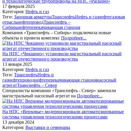
и технологические трубопроводы на НПС «Раскино»
17 февраля 2025
Категория:
Нефть и газ
Теги:
Запорная арматура
Транснефть
Нефть и газ
нефтегазовая
отрасль
нефтепровод
Транснефть –
Сибирь
нефтеперекачивающая станция
Компания «Транснефть – Сибирь» подключила новые
объекты и провела комплекс
Подробнее...
На НПС «Чикшино» установили магистральный насосный
агрегат отечественного производства
13 января 2025
Категория:
Нефть и газ
Теги:
Транснефть
Нефть и
газ
нефтепровод
нефтеперекачивающая станция
насосный
агрегат
Транснефть ‒ Север
Специалисты компании «Транснефть - Север» заменили
магистральный насосный агрегат на
Подробнее...
На НПС «Верховье» модернизировали автоматизированные
системы управления технологическими процессами
13 декабря 2024
Категория:
Выставки и семинары