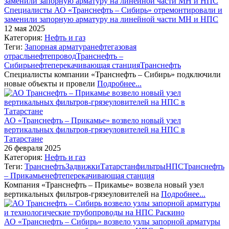
Специалисты АО «Транснефть – Сибирь» отремонтировали и
заменили запорную арматуру на линейной части МН и НПС
12 мая 2025
Категория:
Нефть и газ
Теги:
Запорная арматура
нефтегазовая
отрасль
нефтепровод
Транснефть –
Сибирь
нефтеперекачивающая станция
Транснефть
Специалисты компании «Транснефть – Сибирь» подключили
новые объекты и провели
Подробнее...
АО «Транснефть – Прикамье» возвело новый узел
вертикальных фильтров-грязеуловителей на НПС в
Татарстане
26 февраля 2025
Категория:
Нефть и газ
Теги:
Транснефть
Задвижки
Татарстан
фильтры
НПС
Транснефть
– Прикамье
нефтеперекачивающая станция
Компания «Транснефть – Прикамье» возвела новый узел
вертикальных фильтров-грязеуловителей на
Подробнее...
АО «Транснефть – Сибирь» возвело узлы запорной арматуры