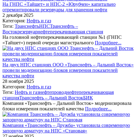
На ГНПС «Тайшет» и НПС-2 «Юрубчен» капитально
отремонтировали резервуары для хранения нефти
2 декабря 2025
Категория:
Нефть и газ
Теги:
Транснефть
НПС
Транснефть –
Восток
резервуар
нефтеперекачивающая станция
На головной нефтеперекачивающей станции №1 (ГНПС
«Тайшет») первой очереди магистрального
Подробнее...
На двух НПС станциях ООО «Транснефть – Дальний Восток»
провели модернизацию блоков измерения показателей
качества нефти
28 ноября 2025
Категория:
Нефть и газ
Теги:
Нефть и газ
нефтепровод
нефтеперекачивающая
станция
Транснефть – Дальний Восток
БИК
Компания «Транснефть – Дальний Восток» модернизировала
блоки измерения показателей качества
Подробнее...
Компания «Транснефть – Дружба» установила современную
запорную арматуру на НПС «Становая»
27 ноября 2025