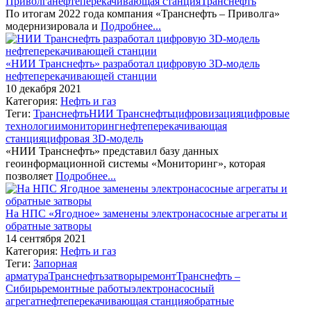
Приволга
нефтеперекачивающая станция
Транснефть
По итогам 2022 года компания «Транснефть – Приволга»
модернизировала и
Подробнее...
«НИИ Транснефть» разработал цифровую 3D-модель
нефтеперекачивающей станции
10 декабря 2021
Категория:
Нефть и газ
Теги:
Транснефть
НИИ Транснефть
цифровизация
цифровые
технологии
мониторинг
нефтеперекачивающая
станция
цифровая 3D-модель
«НИИ Транснефть» представил базу данных
геоинформационной системы «Мониторинг», которая
позволяет
Подробнее...
На НПС «Ягодное» заменены электронасосные агрегаты и
обратные затворы
14 сентября 2021
Категория:
Нефть и газ
Теги:
Запорная
арматура
Транснефть
затворы
ремонт
Транснефть –
Сибирь
ремонтные работы
электронасосный
агрегат
нефтеперекачивающая станция
обратные