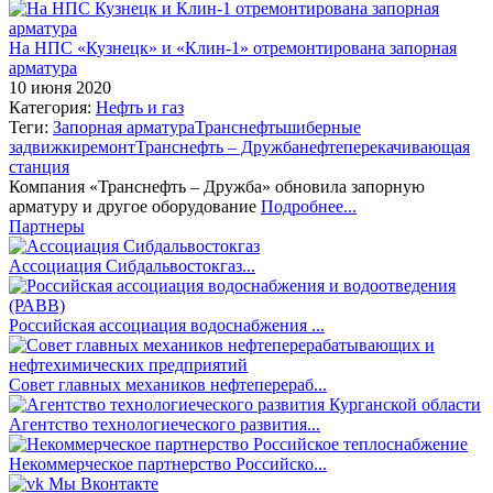
На НПС «Кузнецк» и «Клин-1» отремонтирована запорная
арматура
10 июня 2020
Категория:
Нефть и газ
Теги:
Запорная арматура
Транснефть
шиберные
задвижки
ремонт
Транснефть – Дружба
нефтеперекачивающая
станция
Компания «Транснефть – Дружба» обновила запорную
арматуру и другое оборудование
Подробнее...
Партнеры
Ассоциация Сибдальвостокгаз...
Российская ассоциация водоснабжения ...
Совет главных механиков нефтеперераб...
Агентство технологиеческого развития...
Некоммерческое партнерство Российско...
Мы Вконтакте