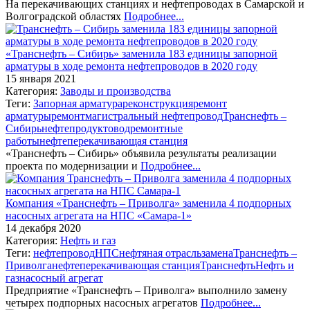
На перекачивающих станциях и нефтепроводах в Самарской и
Волгоградской областях
Подробнее...
«Транснефть – Сибирь» заменила 183 единицы запорной
арматуры в ходе ремонта нефтепроводов в 2020 году
15 января 2021
Категория:
Заводы и производства
Теги:
Запорная арматура
реконструкция
ремонт
арматуры
ремонт
магистральный нефтепровод
Транснефть –
Сибирь
нефтепродуктовод
ремонтные
работы
нефтеперекачивающая станция
«Транснефть – Сибирь» объявила результаты реализации
проекта по модернизации и
Подробнее...
Компания «Транснефть – Приволга» заменила 4 подпорных
насосных агрегата на НПС «Самара-1»
14 декабря 2020
Категория:
Нефть и газ
Теги:
нефтепровод
НПС
нефтяная отрасль
замена
Транснефть –
Приволга
нефтеперекачивающая станция
Транснефть
Нефть и
газ
насосный агрегат
Предприятие «Транснефть – Приволга» выполнило замену
четырех подпорных насосных агрегатов
Подробнее...