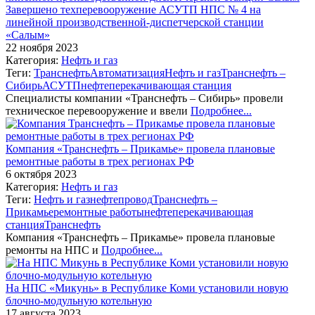
Завершено техперевооружение АСУТП НПС № 4 на
линейной производственной-диспетчерской станции
«Салым»
22 ноября 2023
Категория:
Нефть и газ
Теги:
Транснефть
Автоматизация
Нефть и газ
Транснефть –
Сибирь
АСУТП
нефтеперекачивающая станция
Специалисты компании «Транснефть – Сибирь» провели
техническое перевооружение и ввели
Подробнее...
Компания «Транснефть – Прикамье» провела плановые
ремонтные работы в трех регионах РФ
6 октября 2023
Категория:
Нефть и газ
Теги:
Нефть и газ
нефтепровод
Транснефть –
Прикамье
ремонтные работы
нефтеперекачивающая
станция
Транснефть
Компания «Транснефть – Прикамье» провела плановые
ремонты на НПС и
Подробнее...
На НПС «Микунь» в Республике Коми установили новую
блочно-модульную котельную
17 августа 2023