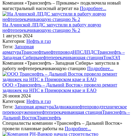
Компания «Транснефть – Прикамье» подключила новый
магистральный насосный агрегат на
Подробнее...
На Ачинской ЛПДС запустили в работу новую
нефтеперекачивающую станцию № 2
1 августа 2024
Категория:
Нефть и газ
Теги:
Запорная
арматура
Транснефть
нефтепровод
НПС
ЛПДС
Транснефть –
Западная Сибирь
нефтеперекачивающая станция
ТомЗЭЛ
Компания «Транснефть - Западная Сибирь» запустила в
работу нефтеперекачивающую станцию
Подробнее...
ООО «Транснефть – Дальний Восток» провело ремонт
задвижек на НПС в Приморском крае и ЕАО
26 июня 2024
Категория:
Нефть и газ
Теги:
Запорная арматура
Задвижки
нефтепровод
техническое
перевооружение
нефтеперекачивающая станция
Транснефть –
Дальний Восток
Транснефть
Специалисты компании «Транснефть – Дальний Восток»
провели плановые работы на
Подробнее...