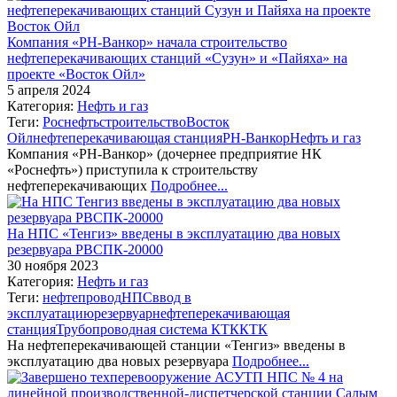
Компания «РН-Ванкор» начала строительство
нефтеперекачивающих станций «Сузун» и «Пайяха» на
проекте «Восток Ойл»
5 апреля 2024
Категория:
Нефть и газ
Теги:
Роснефть
строительство
Восток
Ойл
нефтеперекачивающая станция
РН-Ванкор
Нефть и газ
Компания «РН-Ванкор» (дочернее предприятие НК
«Роснефть») приступила к строительству
нефтеперекачивающих
Подробнее...
На НПС «Тенгиз» введены в эксплуатацию два новых
резервуара РВСПК-20000
30 ноября 2023
Категория:
Нефть и газ
Теги:
нефтепровод
НПС
ввод в
эксплуатацию
резервуар
нефтеперекачивающая
станция
Трубопроводная система КТК
КТК
На нефтеперекачивающей станции «Тенгиз» введены в
эксплуатацию два новых резервуара
Подробнее...