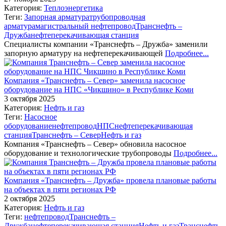
Категория:
Теплоэнергетика
Теги:
Запорная арматура
трубопроводная
арматура
магистральный нефтепровод
Транснефть –
Дружба
нефтеперекачивающая станция
Специалисты компании «Транснефть – Дружба» заменили
запорную арматуру на нефтеперекачивающей
Подробнее...
Компания «Транснефть – Север» заменила насосное
оборудование на НПС «Чикшино» в Республике Коми
3 октября 2025
Категория:
Нефть и газ
Теги:
Насосное
оборудование
нефтепровод
НПС
нефтеперекачивающая
станция
Транснефть ‒ Север
Нефть и газ
Компания «Транснефть – Север» обновила насосное
оборудование и технологические трубопроводы
Подробнее...
Компания «Транснефть – Дружба» провела плановые работы
на объектах в пяти регионах РФ
2 октября 2025
Категория:
Нефть и газ
Теги:
нефтепровод
Транснефть –
Дружба
нефтеперекачивающая станция
Нефть и газ
Транснефть