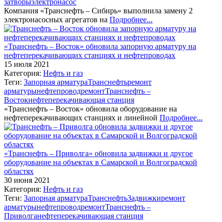
затворы
электронасос
Компания «Транснефть – Сибирь» выполнила замену 2
электронасосных агрегатов на
Подробнее...
«Транснефть – Восток» обновила запорную арматуру на
нефтеперекачивающих станциях и нефтепроводах
15 июля 2021
Категория:
Нефть и газ
Теги:
Запорная арматура
Транснефть
ремонт
арматуры
нефтепровод
ремонт
Транснефть –
Восток
нефтеперекачивающая станция
«Транснефть – Восток» обновила оборудование на
нефтеперекачивающих станциях и линейной
Подробнее...
«Транснефть – Приволга» обновила задвижки и другое
оборудование на объектах в Самарской и Волгоградской
областях
30 июня 2021
Категория:
Нефть и газ
Теги:
Запорная арматура
Транснефть
Задвижки
ремонт
арматуры
нефтепровод
ремонт
Транснефть –
Приволга
нефтеперекачивающая станция