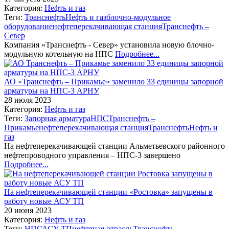
Категория:
Нефть и газ
Теги:
Транснефть
Нефть и газ
блочно-модульное
оборудование
нефтеперекачивающая станция
Транснефть ‒
Север
Компания «Транснефть - Север» установила новую блочно-
модульную котельную на НПС
Подробнее...
АО «Транснефть – Прикамье» заменило 33 единицы запорной
арматуры на НПС-3 АРНУ
28 июля 2023
Категория:
Нефть и газ
Теги:
Запорная арматура
НПС
Транснефть –
Прикамье
нефтеперекачивающая станция
Транснефть
Нефть и
газ
На нефтеперекачивающей станции Альметьевского районного
нефтепроводного управления – НПС-3 завершено
Подробнее...
На нефтеперекачивающей станции «Ростовка» запущены в
работу новые АСУ ТП
20 июня 2023
Категория:
Нефть и газ
Теги:
НПС
АСУ ТП
нефтяная отрасль
Транснефть –