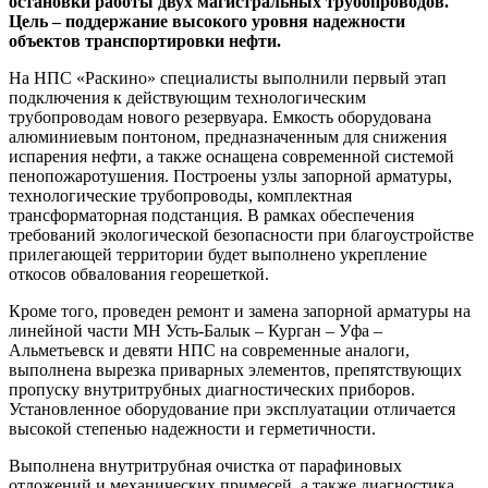
остановки работы двух магистральных трубопроводов.
Цель – поддержание высокого уровня надежности
объектов транспортировки нефти.
На НПС «Раскино» специалисты выполнили первый этап
подключения к действующим технологическим
трубопроводам нового резервуара. Емкость оборудована
алюминиевым понтоном, предназначенным для снижения
испарения нефти, а также оснащена современной системой
пенопожаротушения. Построены узлы запорной арматуры,
технологические трубопроводы, комплектная
трансформаторная подстанция. В рамках обеспечения
требований экологической безопасности при благоустройстве
прилегающей территории будет выполнено укрепление
откосов обвалования георешеткой.
Кроме того, проведен ремонт и замена запорной арматуры на
линейной части МН Усть-Балык – Курган – Уфа –
Альметьевск и девяти НПС на современные аналоги,
выполнена вырезка приварных элементов, препятствующих
пропуску внутритрубных диагностических приборов.
Установленное оборудование при эксплуатации отличается
высокой степенью надежности и герметичности.
Выполнена внутритрубная очистка от парафиновых
отложений и механических примесей, а также диагностика