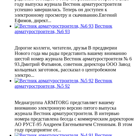
году выпуска журнала Вестник арматуростроителя
успешно завершилась. Теперь он доступен к
электронному просмотру и скачиванию.Евгений
Ефимов, директ...
Вестник
арматуростроителя, №6 93
Дорогие коллеги, читатели, друзья В преддверии
Нового года мы рады представить вашему вниманию
шестой номер журнала Вестник арматуростроителя № 6
93.Дмитрий Фатьянов, советник директора ООО Завод
кольцевых заготовок, рассказал о центробежном
электро...
Вестник
арматуростроителя, №5 92
Медиагруппа ARMTORG представляет вашему
вниманию электронную версию пятого выпуска
журнала Вестник арматуростроителя. В интервью
номера представлена беседа с коммерческим директором
АО РУСТ-95 Андреем Евгеньевичем Стениным. В этом
году предприятие от...
Вестник