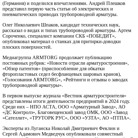
(Германия) и поделился впечатлениями. Андрей Плешков
представил первую часть статьи об электрических и
пневматических приводах трубопроводной арматуры.
Олег Николаевич Шпаков, кандидат технических наук,
рассказал о видах и типах трубопроводной арматуры. Артем
Сороченко, специалист компании СКБ «ПОБЕДИТ»,
опубликовал материал о станках для притирки-доводки
плоских поверхностей.
Медиагруппа ARMTORG продолжает публикацию
постоянных рубрик: «Новости отрасли арматуростроения»,
«Обзор патентов» (приспособление для обкатки
фторопластовых седел бесфланцевых шаровых кранов),
«Голосования ARMTORG», «Рейтинги и отзывы о заводах
трубопроводной арматуры».
В первом выпуске журнала «Вестник арматуростроителя»
представлены итоги деятельности предприятий в 2024 году.
Среди них – НПО АСТА, ООО «Арматурный Завод», АО
«ДС Контролз», Благовещенский завод ОМК, ООО «Завод
«Сателлит», «ТРУТОРК РУС», ООО «УЗТА», АО «ПТПА».
Эксперты из Луганска Николай Дмитриевич Феклин и
Сергей Адамович Медведчук опубликовали совместный