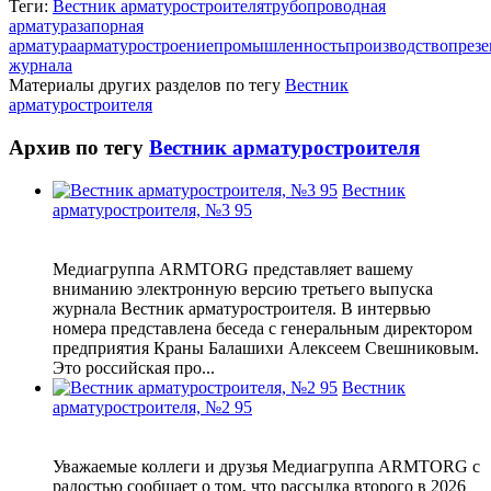
Теги:
Вестник арматуростроителя
трубопроводная
арматура
запорная
арматура
арматуростроение
промышленность
производство
презе
журнала
Материалы других разделов по тегу
Вестник
арматуростроителя
Архив по тегу
Вестник арматуростроителя
Вестник
арматуростроителя, №3 95
Медиагруппа ARMTORG представляет вашему
вниманию электронную версию третьего выпуска
журнала Вестник арматуростроителя. В интервью
номера представлена беседа с генеральным директором
предприятия Краны Балашихи Алексеем Свешниковым.
Это российская про...
Вестник
арматуростроителя, №2 95
Уважаемые коллеги и друзья Медиагруппа ARMTORG с
радостью сообщает о том, что рассылка второго в 2026