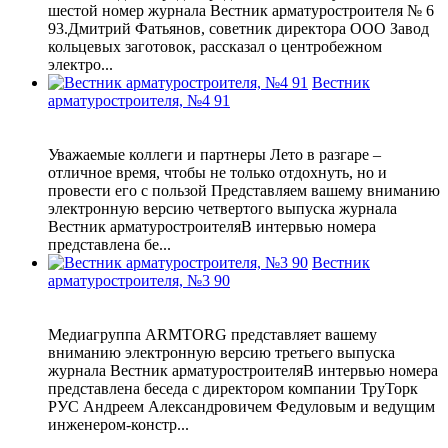
шестой номер журнала Вестник арматуростроителя № 6
93.Дмитрий Фатьянов, советник директора ООО Завод
кольцевых заготовок, рассказал о центробежном
электро...
Вестник
арматуростроителя, №4 91
Уважаемые коллеги и партнеры Лето в разгаре –
отличное время, чтобы не только отдохнуть, но и
провести его с пользой Представляем вашему вниманию
электронную версию четвертого выпуска журнала
Вестник арматуростроителяВ интервью номера
представлена бе...
Вестник
арматуростроителя, №3 90
Медиагруппа ARMTORG представляет вашему
вниманию электронную версию третьего выпуска
журнала Вестник арматуростроителяВ интервью номера
представлена беседа с директором компании ТруТорк
РУС Андреем Александровичем Федуловым и ведущим
инженером-констр...