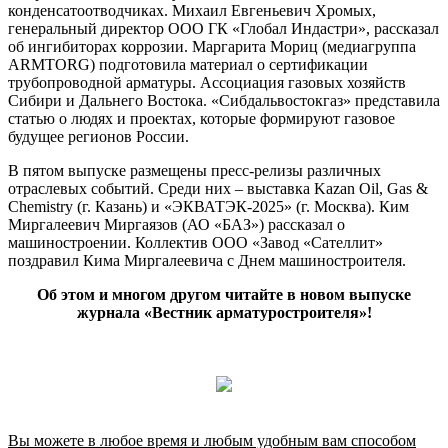
конденсатоотводчиках. Михаил Евгеньевич Хромых,
генеральный директор ООО ГК «Глобал Индастри», рассказал
об ингибиторах коррозии. Маргарита Мориц (медиагруппа
ARMTORG) подготовила материал о сертификации
трубопроводной арматуры. Ассоциация газовых хозяйств
Сибири и Дальнего Востока. «Сибдальвостокгаз» представила
статью о людях и проектах, которые формируют газовое
будущее регионов России.
В пятом выпуске размещены пресс-релизы различных
отраслевых событий. Среди них – выставка Kazan Oil, Gas &
Chemistry (г. Казань) и «ЭКВАТЭК-2025» (г. Москва). Ким
Миргалеевич Миргаязов (АО «БАЗ») рассказал о
машиностроении. Коллектив ООО «Завод «Сателлит»
поздравил Кима Миргалеевича с Днем машиностроителя.
Об этом и многом другом читайте в новом выпуске
журнала «Вестник арматуростроителя»!
Вы можете в любое время и любым удобным вам способом