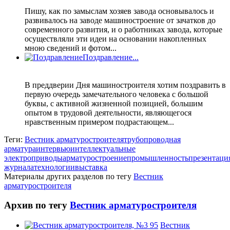
Пишу, как по замыслам хозяев завода основывалось и
развивалось на заводе машиностроение от зачатков до
современного развития, и о работниках завода, которые
осуществляли эти идеи на основании накопленных
мною сведений и фотом...
Поздравление...
В преддверии Дня машиностроителя хотим поздравить в
первую очередь замечательного человека с большой
буквы, с активной жизненной позицией, большим
опытом в трудовой деятельности, являющегося
нравственным примером подрастающем...
Теги:
Вестник арматуростроителя
трубопроводная
арматура
интервью
интеллектуальные
электроприводы
арматуростроение
промышленность
презентаци
журнала
технологии
выставка
Материалы других разделов по тегу
Вестник
арматуростроителя
Архив по тегу
Вестник арматуростроителя
Вестник