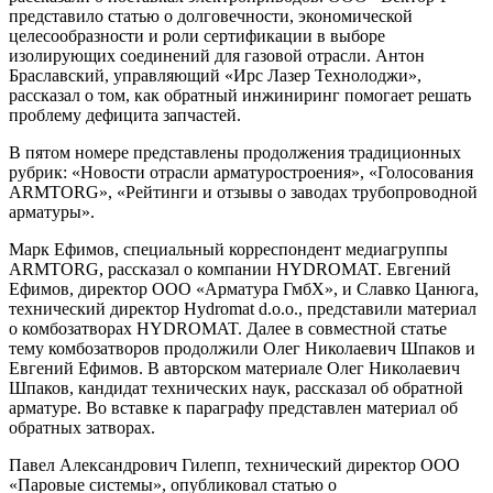
представило статью о долговечности, экономической
целесообразности и роли сертификации в выборе
изолирующих соединений для газовой отрасли. Антон
Браславский, управляющий «Ирс Лазер Технолоджи»,
рассказал о том, как обратный инжиниринг помогает решать
проблему дефицита запчастей.
В пятом номере представлены продолжения традиционных
рубрик: «Новости отрасли арматуростроения», «Голосования
ARMTORG», «Рейтинги и отзывы о заводах трубопроводной
арматуры».
Марк Ефимов, специальный корреспондент медиагруппы
ARMTORG, рассказал о компании HYDROMAT. Евгений
Ефимов, директор ООО «Арматура ГмбХ», и Славко Цанюга,
технический директор Hydromat d.o.o., представили материал
о комбозатворах HYDROMAT. Далее в совместной статье
тему комбозатворов продолжили Олег Николаевич Шпаков и
Евгений Ефимов. В авторском материале Олег Николаевич
Шпаков, кандидат технических наук, рассказал об обратной
арматуре. Во вставке к параграфу представлен материал об
обратных затворах.
Павел Александрович Гилепп, технический директор ООО
«Паровые системы», опубликовал статью о