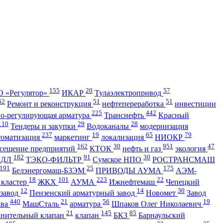
155
20
57
 «Регулятор»
ИКАР
Тулаэлектропривод
62
51
51
Ремонт и реконструкция
нефтепереработка
инвестиции
225
442
но-регулирующая арматура
Транснефть
Красный
110
29
28
Тендеры и закупки
Водоканалы
модернизация
237
19
65
79
томатизация
маркетинг
локализация
НИОКР
162
30
951
47
сещение предприятий
КТОК
нефть и газ
экология
182
91
30
АДЛ
ТЭКО-ФИЛЬТР
Сумское НПО
РОСТРАНСМАШ
191
25
175
Белэнергомаш-БЗЭМ
ПРИВОДЫ АУМА
АЭМ-
18
101
223
22
 кластер
ЖКХ
АУМА
Ижнефтемаш
Чепецкий
12
14
30
 завод
Пензенский арматурный завод
Новомет
Завод
440
21
56
19
ква
МашСталь
арматура
Шпаков Олег Николаевич
21
145
85
анительный клапан
клапан
БКЗ
Барнаульский