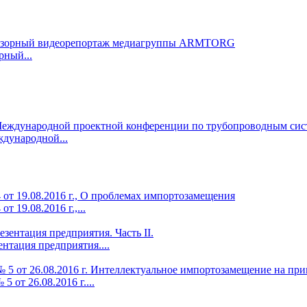
рный...
дународной...
 19.08.2016 г.,...
ентация предприятия....
от 26.08.2016 г....