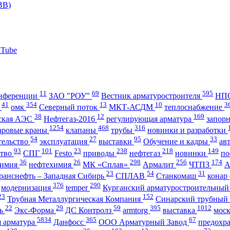
11
69
595
нференции
ЗАО "РОУ"
Вестник арматуростроителя
НПО
41
354
13
10
3
А
омк
Северный поток
МКТ-АСДМ
теплоснабжение
38
12
169
ская АЭС
Нефтегаз-2016
регулирующая арматура
запор
1254
468
316
аровые краны
клапаны
трубы
новинки и разработки
54
27
95
33
тельство
эксплуатация
выставки
Обучение и кадры
ав
93
101
23
238
218
149
ство
СПГ
Festo
приводы
нефтегаз
новинки
по
36
26
298
256
174
имия
нефтехимия
МК «Сплав»
Армалит
ЧТПЗ
23
54
31
ранснефть – Западная Сибирь
СПЛАВ
Станкомаш
конар
376
290
модернизация
temper
Курганский арматуростроительный
23
152
Трубная Металлургическая Компания
Синарский трубный
22
29
59
395
1012
ль
Экс-Форма
ДС Контролз
armtorg
выставка
мос
5834
365
67
я арматура
Данфосс
ООО Арматурный Завод
предохр