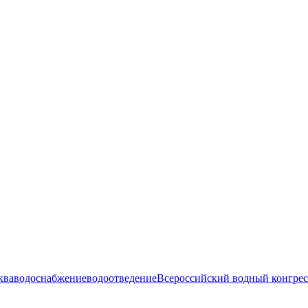
ква
водоснабжение
водоотведение
Всероссийский водный конгрес