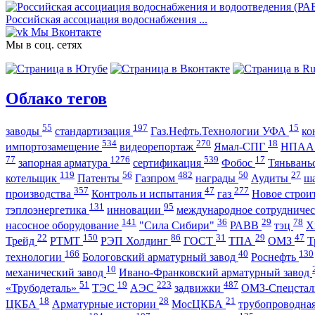
Российская ассоциация водоснабжения ...
Мы Вконтакте
Мы в соц. сетях
Облако тегов
55
197
15
заводы
стандартизация
Газ.Нефть.Технологии УФА
ко
534
270
18
импортозамещение
видеорепортаж
Ямал-СПГ
НПА
77
1276
539
17
запорная арматура
сертификация
Фобос
Тяньвань
119
56
482
50
27
котельщик
Патенты
Газпром
награды
Аудиты
ш
357
47
277
производства
Контроль и испытания
газ
Новое строи
131
95
тэплоэнергетика
инновации
международное сотрудниче
141
36
29
78
насосное оборудование
"Сила Сибири"
РАВВ
тэц
Х
22
150
86
31
29
47
Трейд
РТМТ
РЭП Холдинг
ГОСТ
ТПА
ОМЗ
Т
166
40
130
технологии
Бологовский арматурный завод
Роснефть
10
механический завод
Ивано-Франковский арматурный завод
51
19
223
487
«Трубодеталь»
ТЭС
АЭС
задвижки
ОМЗ-Спецста
18
28
21
ЦКБА
Арматурные истории
МосЦКБА
трубопроводна