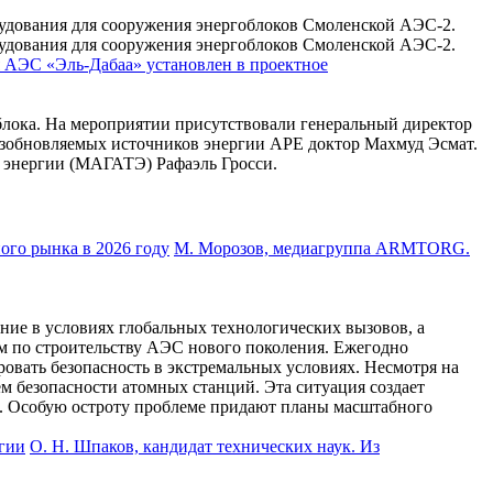
рудования для сооружения энергоблоков Смоленской АЭС-2.
рудования для сооружения энергоблоков Смоленской АЭС-2.
 АЭС «Эль-Дабаа» установлен в проектное
блока. На мероприятии присутствовали генеральный директор
озобновляемых источников энергии АРЕ доктор Махмуд Эсмат.
 энергии (МАГАТЭ) Рафаэль Гросси.
М. Морозов, медиагруппа ARMTORG.
ние в условиях глобальных технологических вызовов, а
м по строительству АЭС нового поколения. Ежегодно
вать безопасность в экстремальных условиях. Несмотря на
м безопасности атомных станций. Эта ситуация создает
и. Особую остроту проблеме придают планы масштабного
О. Н. Шпаков, кандидат технических наук. Из