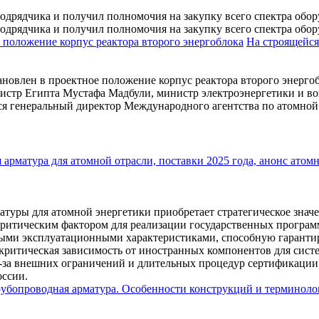
одрядчика и получил полномочия на закупку всего спектра обо
одрядчика и получил полномочия на закупку всего спектра обо
На строящейся
новлен в проектное положение корпус реактора второго энерго
истр Египта Мустафа Мадбули, министр электроэнергетики и в
ся генеральный директор Международного агентства по атомной
туры для атомной энергетики приобретает стратегическое значе
 критическим фактором для реализации государственных програм
ми эксплуатационными характеристиками, способную гарантиро
 критическая зависимость от иностранных компонентов для систе
з-за внешних ограничений и длительных процедур сертификаци
оссии.