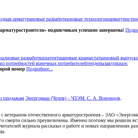
одная арматура
новые разработки
новые технологии
арматуростро
 арматуростроителя» подписчикам успешно завершена!
Подро
нал
новые разработки
патент
шаровые краны
статьи
новый выпуск
из потребностей конечных потребителей
тендеры
закупки
аэс
орой номер
Подробнее...
Энергомаш (Чехов) – ЧЗЭМ. С. А. Воронцов,
с ветераном отечественного арматуростроения – ЗАО «Энергомаш
о его смерти сильно преувеличены. Именно поэтому мы решили в
тателей журнала рассказал о работе и новых направлениях раз
да.