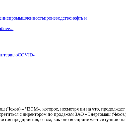
ение
промышленность
производство
нефть и
бнее...
интервью
COVID-
 (Чехов) – ЧЗЭМ», которое, несмотря ни на что, продолжает
стретиться с директором по продажам ЗАО «Энергомаш (Чехов)
вития предприятия, о том, как оно воспринимает ситуацию на