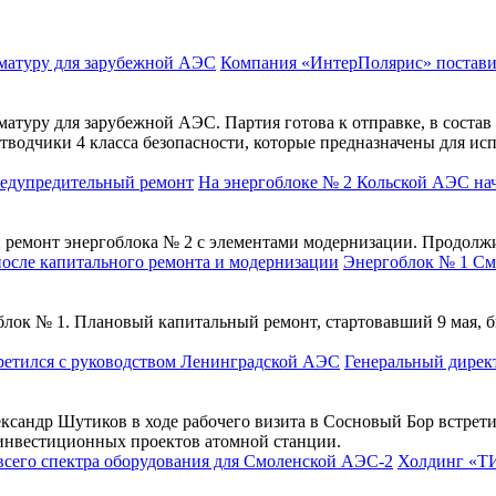
Компания «ИнтерПолярис» постави
уру для зарубежной АЭС. Партия готова к отправке, в состав п
тводчики 4 класса безопасности, которые предназначены для ис
На энергоблоке № 2 Кольской АЭС на
ремонт энергоблока № 2 с элементами модернизации. Продолжит
Энергоблок № 1 См
ок № 1. Плановый капитальный ремонт, стартовавший 9 мая, бы
Генеральный дирек
сандр Шутиков в ходе рабочего визита в Сосновый Бор встрет
 инвестиционных проектов атомной станции.
Холдинг «ТИ