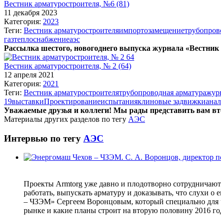
Вестник арматуростроителя, №6 (81)
11 декабря 2023
Категория:
2023
Теги:
Вестник арматуростроителя
импортозамещение
трубопров
газ
теплоснабжение
аэс
Рассылка шестого, новогоднего выпуска журнала «Вестник
Вестник арматуростроителя, № 2 (64)
12 апреля 2021
Категория:
2021
Теги:
Вестник арматуростроителя
трубопроводная арматура
жур
19
выставки
Проектирование
испытания
клиновые задвижки
анал
Уважаемые друзья и коллеги! Мы рады представить вам вт
Материалы других разделов по тегу
АЭС
Интервью по тегу
АЭС
Проекты Armtorg уже давно и плодотворно сотрудничают 
работать, выпускать арматуру и доказывать, что слухи 
– ЧЗЭМ» Сергеем Воронцовым, который специально для чи
рынке и какие планы строит на вторую половину 2016 го