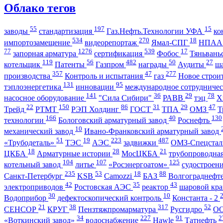
Облако тегов
55
197
15
заводы
стандартизация
Газ.Нефть.Технологии УФА
ко
534
270
18
импортозамещение
видеорепортаж
Ямал-СПГ
НПА
77
1276
539
17
запорная арматура
сертификация
Фобос
Тяньвань
119
56
482
50
27
котельщик
Патенты
Газпром
награды
Аудиты
ш
357
47
277
производства
Контроль и испытания
газ
Новое строи
131
95
тэплоэнергетика
инновации
международное сотрудниче
141
36
29
78
насосное оборудование
"Сила Сибири"
РАВВ
тэц
Х
22
150
86
31
29
47
Трейд
РТМТ
РЭП Холдинг
ГОСТ
ТПА
ОМЗ
Т
166
40
130
технологии
Бологовский арматурный завод
Роснефть
10
механический завод
Ивано-Франковский арматурный завод
51
19
223
487
«Трубодеталь»
ТЭС
АЭС
задвижки
ОМЗ-Спецста
18
28
21
ЦКБА
Арматурные истории
МосЦКБА
трубопроводна
104
107
125
котельный завод
литье
«Росэнергоатом»
судостроен
235
53
18
88
Санкт-Петербург
KSB
Camozzi
БАЗ
Волгограднеф
42
35
43
электроприводов
Ростовская АЭС
реактор
шаровой кр
30
10
Водоприбор
дефектоскопический контроль
Константа - 2
21
38
317
52
СЕНСОР
КРУГ
Пензтяжпромарматура
Русгидро
О
34
227
91
2
«Воткинский завод»
водоснабжение
Hawle
Татнефть