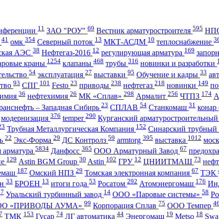
11
69
595
нференции
ЗАО "РОУ"
Вестник арматуростроителя
НПО
41
354
13
10
3
А
омк
Северный поток
МКТ-АСДМ
теплоснабжение
38
12
169
ская АЭС
Нефтегаз-2016
регулирующая арматура
запор
1254
468
316
аровые краны
клапаны
трубы
новинки и разработки
54
27
95
33
тельство
эксплуатация
выставки
Обучение и кадры
ав
93
101
23
238
218
149
ство
СПГ
Festo
приводы
нефтегаз
новинки
по
36
26
298
256
174
имия
нефтехимия
МК «Сплав»
Армалит
ЧТПЗ
23
54
31
ранснефть – Западная Сибирь
СПЛАВ
Станкомаш
конар
376
290
модернизация
temper
Курганский арматуростроительный
23
152
Трубная Металлургическая Компания
Синарский трубный
22
29
59
395
1012
ль
Экс-Форма
ДС Контролз
armtorg
выставка
мос
5834
365
67
я арматура
Данфосс
ООО Арматурный Завод
предохр
129
30
102
12
73
ие
Astin BGM Group
Astin
ГРУ
ЦНИИТМАШ
неф
187
29
67
темаш
Омский НПЗ
Томская электронная компания
ТЭК
33
13
53
292
176
ан
БРОЕН
итоги года
Росатом
Атомэнергомаш
Ин
27
14
58
Уральский турбинный завод
ООО «Паровые системы»
Ро
99
75
4
ОО «ПРИВОДЫ АУМА»
Корпорация Сплав
ООО Темпер
7
153
74
44
19
18
ТМК
Гусар
ЛГ автоматика
Энергомаш
Metso
Swa