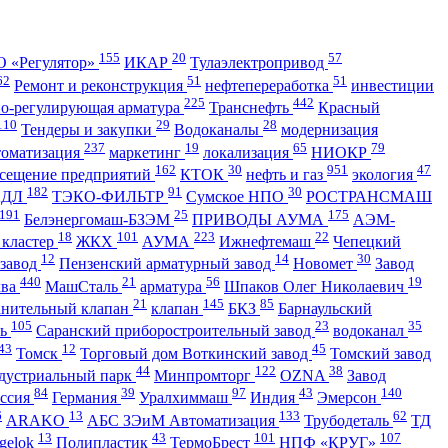
155
20
57
 «Регулятор»
ИКАР
Тулаэлектропривод
62
51
51
Ремонт и реконструкция
нефтепереработка
инвестиции
225
442
но-регулирующая арматура
Транснефть
Красный
110
29
28
Тендеры и закупки
Водоканалы
модернизация
237
19
65
79
томатизация
маркетинг
локализация
НИОКР
162
30
951
47
сещение предприятий
КТОК
нефть и газ
экология
182
91
30
АДЛ
ТЭКО-ФИЛЬТР
Сумское НПО
РОСТРАНСМАШ
191
25
175
Белэнергомаш-БЗЭМ
ПРИВОДЫ АУМА
АЭМ-
18
101
223
22
 кластер
ЖКХ
АУМА
Ижнефтемаш
Чепецкий
12
14
30
 завод
Пензенский арматурный завод
Новомет
Завод
440
21
56
19
ква
МашСталь
арматура
Шпаков Олег Николаевич
21
145
85
анительный клапан
клапан
БКЗ
Барнаульский
105
23
35
ть
Саранский приборостроительный завод
водоканал
43
12
45
Томск
Торговый дом Воткинский завод
Томский завод
44
122
38
дустриальный парк
Минпромторг
OZNA
Завод
84
39
97
43
140
ссия
Германия
Уралхиммаш
Индия
Эмерсон
6
13
133
62
ARAKO
АБС ЗЭиМ Автоматизация
Трубодеталь
ТД
13
43
101
107
gelok
Полипластик
ТермоБрест
НПФ «КРУГ»