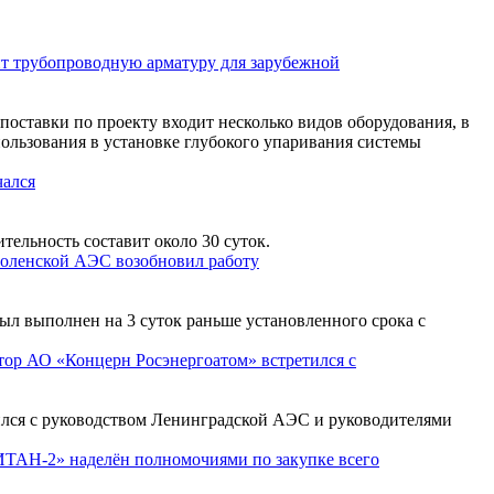
т трубопроводную арматуру для зарубежной
оставки по проекту входит несколько видов оборудования, в
пользования в установке глубокого упаривания системы
чался
ельность составит около 30 суток.
оленской АЭС возобновил работу
л выполнен на 3 суток раньше установленного срока с
тор АО «Концерн Росэнергоатом» встретился с
ился с руководством Ленинградской АЭС и руководителями
ТАН-2» наделён полномочиями по закупке всего