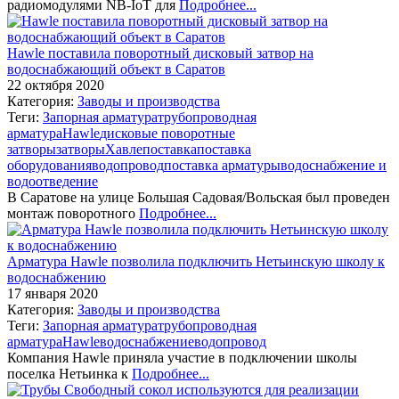
радиомодулями NB-IoT для
Подробнее...
Hawle поставила поворотный дисковый затвор на
водоснабжающий объект в Саратов
22 октября 2020
Категория:
Заводы и производства
Теги:
Запорная арматура
трубопроводная
арматура
Hawle
дисковые поворотные
затворы
затворы
Хавле
поставка
поставка
оборудования
водопровод
поставка арматуры
водоснабжение и
водоотведение
В Саратове на улице Большая Садовая/Вольская был проведен
монтаж поворотного
Подробнее...
Арматура Hawle позволила подключить Нетьинскую школу к
водоснабжению
17 января 2020
Категория:
Заводы и производства
Теги:
Запорная арматура
трубопроводная
арматура
Hawle
водоснабжение
водопровод
Компания Hawle приняла участие в подключении школы
поселка Нетьинка к
Подробнее...