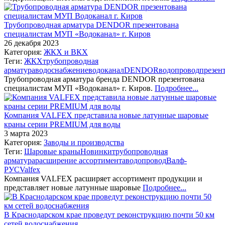
Трубопроводная арматура DENDOR презентована
специалистам МУП «Водоканал» г. Киров
26 декабря 2023
Категория:
ЖКХ и ВКХ
Теги:
ЖКХ
трубопроводная
арматура
водоснабжение
водоканал
DENDOR
водопровод
презен
Трубопроводная арматура бренда DENDOR презентована
специалистам МУП «Водоканал» г. Киров.
Подробнее...
Компания VALFEX представила новые латунные шаровые
краны серии PREMIUM для воды
3 марта 2023
Категория:
Заводы и производства
Теги:
Шаровые краны
Новинки
трубопроводная
арматура
расширение ассортимента
водопровод
Валф-
РУС
Valfex
Компания VALFEX расширяет ассортимент продукции и
представляет новые латунные шаровые
Подробнее...
В Краснодарском крае проведут реконструкцию почти 50 км
сетей водоснабжения