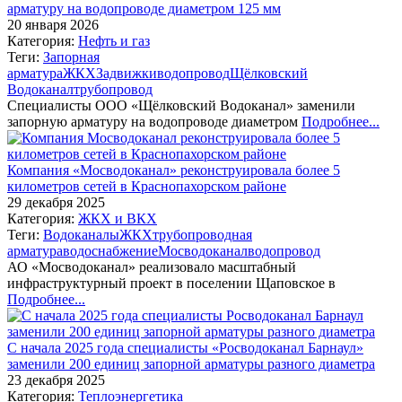
арматуру на водопроводе диаметром 125 мм
20 января 2026
Категория:
Нефть и газ
Теги:
Запорная
арматура
ЖКХ
Задвижки
водопровод
Щёлковский
Водоканал
трубопровод
Специалисты ООО «Щёлковский Водоканал» заменили
запорную арматуру на водопроводе диаметром
Подробнее...
Компания «Мосводоканал» реконструировала более 5
километров сетей в Краснопахорском районе
29 декабря 2025
Категория:
ЖКХ и ВКХ
Теги:
Водоканалы
ЖКХ
трубопроводная
арматура
водоснабжение
Мосводоканал
водопровод
АО «Мосводоканал» реализовало масштабный
инфраструктурный проект в поселении Щаповское в
Подробнее...
С начала 2025 года специалисты «Росводоканал Барнаул»
заменили 200 единиц запорной арматуры разного диаметра
23 декабря 2025
Категория:
Теплоэнергетика