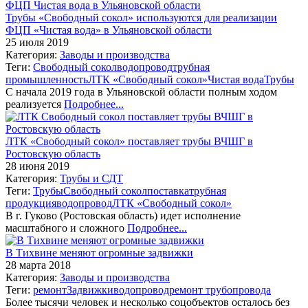
Трубы «Свободный сокол» используются для реализации
ФЦП «Чистая вода» в Ульяновской области
25 июля 2019
Категория:
Заводы и производства
Теги:
Свободный сокол
водопровод
трубная
промышленность
ЛТК «Свободный сокол»
Чистая вода
Трубы
С начала 2019 года в Ульяновской области полным ходом
реализуется
Подробнее...
ЛТК «Свободный сокол» поставляет трубы ВЧШГ в
Ростовскую область
28 июня 2019
Категория:
Трубы и СДТ
Теги:
Трубы
Свободный сокол
поставка
трубная
продукция
водопровод
ЛТК «Свободный сокол»
В г. Гуково (Ростовская область) идет исполнение
масштабного и сложного
Подробнее...
В Тихвине меняют огромные задвижки
28 марта 2018
Категория:
Заводы и производства
Теги:
ремонт
Задвижки
водопровод
ремонт трубопровода
Более тысячи человек и несколько соцобъектов осталось без