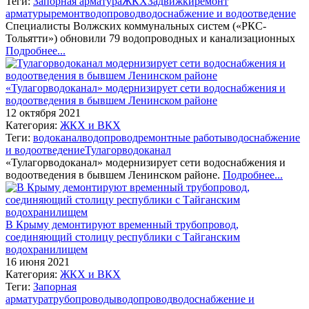
Теги:
Запорная арматура
ЖКХ
Задвижки
ремонт
арматуры
ремонт
водопровод
водоснабжение и водоотведение
Специалисты Волжских коммунальных систем («РКС-
Тольятти») обновили 79 водопроводных и канализационных
Подробнее...
«Тулагорводоканал» модернизирует сети водоснабжения и
водоотведения в бывшем Ленинском районе
12 октября 2021
Категория:
ЖКХ и ВКХ
Теги:
водоканал
водопровод
ремонтные работы
водоснабжение
и водоотведение
Тулагорводоканал
«Тулагорводоканал» модернизирует сети водоснабжения и
водоотведения в бывшем Ленинском районе.
Подробнее...
В Крыму демонтируют временный трубопровод,
соединяющий столицу республики с Тайганским
водохранилищем
16 июня 2021
Категория:
ЖКХ и ВКХ
Теги:
Запорная
арматура
трубопроводы
водопровод
водоснабжение и