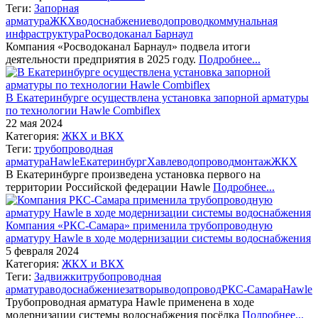
Теги:
Запорная
арматура
ЖКХ
водоснабжение
водопровод
коммунальная
инфраструктура
Росводоканал Барнаул
Компания «Росводоканал Барнаул» подвела итоги
деятельности предприятия в 2025 году.
Подробнее...
В Екатеринбурге осуществлена установка запорной арматуры
по технологии Hawle Combiflex
22 мая 2024
Категория:
ЖКХ и ВКХ
Теги:
трубопроводная
арматура
Hawle
Екатеринбург
Хавле
водопровод
монтаж
ЖКХ
В Екатеринбурге произведена установка первого на
территории Российской федерации Hawle
Подробнее...
Компания «РКС-Самара» применила трубопроводную
арматуру Hawle в ходе модернизации системы водоснабжения
5 февраля 2024
Категория:
ЖКХ и ВКХ
Теги:
Задвижки
трубопроводная
арматура
водоснабжение
затворы
водопровод
РКС-Самара
Hawle
Трубопроводная арматура Hawle применена в ходе
модернизации системы водоснабжения посёлка
Подробнее...