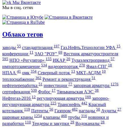
Мы Вконтакте
Мы в соц. сетях
Облако тегов
55
197
15
заводы
стандартизация
Газ.Нефть.Технологии УФА
11
69
конференции
ЗАО "РОУ"
Вестник арматуростроителя
595
155
20
57
НПО «Регулятор»
ИКАР
Тулаэлектропривод
534
270
18
импортозамещение
видеорепортаж
Ямал-СПГ
41
354
13
10
НПАА
омк
Северный поток
МКТ-АСДМ
362
51
теплоснабжение
Ремонт и реконструкция
51
77
1276
нефтепереработка
инвестиции
запорная арматура
539
17
38
сертификация
Фобос
Тяньваньская АЭС
12
169
Нефтегаз-2016
регулирующая арматура
запорно-
225
442
регулирующая арматура
Транснефть
Красный
119
56
482
50
27
котельщик
Патенты
Газпром
награды
Аудиты
1254
468
316
шаровые краны
клапаны
трубы
новинки и
110
29
28
разработки
Тендеры и закупки
Водоканалы