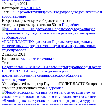
10 декабря 2021
Категория:
ЖКХ и ВКХ
Теги:
ЖКХ
реконструкция
ремонт
водопровод
водоснабжение и
водоотведение
В Краснодарском крае собираются возвести и
модернизировать практически 50 км
Подробнее...
«ПОЛИПЛАСТИК» рассказал Подольскому водоканалу о
современных подходах к монтажу и ремонту полимерных
трубопроводов
2 декабря 2021
Категория:
Выставки и семинары
Теги:
Водоканалы
ПОЛИПЛАСТИК
семинары
трубопроводы
Группа
ПОЛИПЛАСТИК
водопровод
полимерное
покрытие
проведение семинаров
водоснабжение и
водоотведение
30 ноября учебный центр Группы «ПОЛИПЛАСТИК» провел
семинар для специалистов
Подробнее...
«Леноблводоканал» устанавливает запорную арматуру на
строящемся водоводе в Ульяновском городском поселении