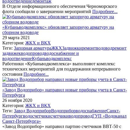
водоотведение
демонтаж
В Отделе информационного обеспечения Черноморского
флота сообщили о завершении мероприятий
Подробнее...
«Кубаньводкомплекс» обновляет запорную арматуру на
сборном водоводе
29 марта 2021
Категория:
ЖКХ и ВКХ
Теги:
Запорная арматура
ЖКХ
Задвижки
ремонт
водовод
ремонт
задвижек
водопровод
водоснабжение и
водоотведение
Кубаньводкомплекс
Работники «Кубаньводкомплекса» выполняют комплекс
технических мероприятий для поддержания непрерывного
состояния
Подробнее...
«Завод Водоприбор» направил новые приборы учета в Санкт-
Петербурга
26 ноября 2020
Категория:
ЖКХ и ВКХ
Теги:
Завод Водоприбор
Водоприбор
водоснабжение
Санкт-
Петербург
водосчетчики
счетчики
водопровод
ГУП «Водоканал
Санкт-Петербурга»
«Завод Водоприбор» направил партию счетчиков ВВТ-50 с