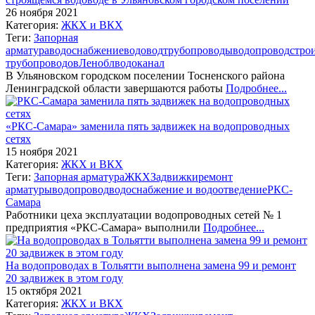
26 ноября 2021
Категория:
ЖКХ и ВКХ
Теги:
Запорная
арматура
водоснабжение
водовод
трубопроводы
водопровод
стро
трубопроводов
Леноблводоканал
В Ульяновском городском поселении Тосненского района
Ленинградской области завершаются работы
Подробнее...
«РКС-Самара» заменила пять задвижек на водопроводных
сетях
15 ноября 2021
Категория:
ЖКХ и ВКХ
Теги:
Запорная арматура
ЖКХ
Задвижки
ремонт
арматуры
водопровод
водоснабжение и водоотведение
РКС-
Самара
Работники цеха эксплуатации водопроводных сетей № 1
предприятия «РКС-Самара» выполнили
Подробнее...
На водопроводах в Тольятти выполнена замена 99 и ремонт
20 задвижек в этом году
15 октября 2021
Категория:
ЖКХ и ВКХ