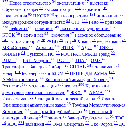
277
54
27
95
Новое строительство
эксплуатация
выставки
33
237
19
Обучение и кадры
автоматизация
маркетинг
65
79
131
95
локализация
НИОКР
тэплоэнергетика
инновации
93
101
23
международное сотрудничество
СПГ
Festo
приводы
238
218
149
162
нефтегаз
новинки
посещение предприятий
30
951
47
КТОК
нефть и газ
экология
насосное оборудование
141
36
29
78
36
26
"Сила Сибири"
РАВВ
тэц
Химия
нефтехимия
298
256
174
182
МК «Сплав»
Армалит
ЧТПЗ
АДЛ
ТЭКО-
91
30
22
ФИЛЬТР
Сумское НПО
РОСТРАНСМАШ Трейд
150
86
31
29
47
РТМТ
РЭП Холдинг
ГОСТ
ТПА
ОМЗ
23
54
31
Транснефть – Западная Сибирь
СПЛАВ
Станкомаш
191
25
175
конар
Белэнергомаш-БЗЭМ
ПРИВОДЫ АУМА
166
40
АЭМ-технологии
Бологовский арматурный завод
130
376
290
Роснефть
модернизация
temper
Курганский
18
101
223
арматуростроительный кластер
ЖКХ
АУМА
22
10
Ижнефтемаш
Чепецкий механический завод
Ивано-
23
Франковский арматурный завод
Трубная Металлургическая
152
12
Компания
Синарский трубный завод
Пензенский
14
30
51
арматурный завод
Новомет
Завод «Трубодеталь»
ТЭС
19
224
487
22
29
АЭС
задвижки
ОМЗ-Спецсталь
Экс-Форма
ДС