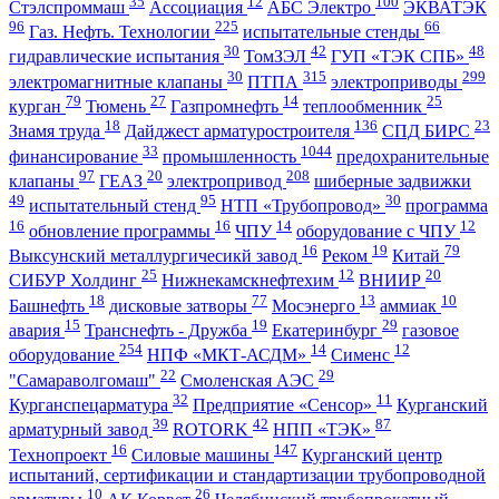
35
12
100
Стэлспроммаш
Ассоциация
АБС Электро
ЭКВАТЭК
96
225
66
Газ. Нефть. Технологии
испытательные стенды
30
42
48
гидравлические испытания
ТомЗЭЛ
ГУП «ТЭК СПБ»
30
315
299
электромагнитные клапаны
ПТПА
электроприводы
79
27
14
25
курган
Тюмень
Газпромнефть
теплообменник
18
136
23
Знамя труда
Дайджест арматуростроителя
СПД БИРС
33
1044
финансирование
промышленность
предохранительные
97
20
208
клапаны
ГЕАЗ
электропривод
шиберные задвижки
49
95
30
испытательный стенд
НТП «Трубопровод»
программа
16
16
14
12
обновление программы
ЧПУ
оборудование с ЧПУ
16
19
79
Выксунский металлургичесикй завод
Реком
Китай
25
12
20
СИБУР Холдинг
Нижнекамскнефтехим
ВНИИР
18
77
13
10
Башнефть
дисковые затворы
Мосэнерго
аммиак
15
19
29
авария
Транснефть - Дружба
Екатеринбург
газовое
254
14
12
оборудование
НПФ «МКТ-АСДМ»
Сименс
22
29
"Самараволгомаш"
Смоленская АЭС
32
11
Курганспецарматура
Предприятие «Сенсор»
Курганский
39
42
87
арматурный завод
ROTORK
НПП «ТЭК»
16
147
Технопроект
Силовые машины
Курганский центр
испытаний, сертификации и стандартизации трубопроводной
10
26