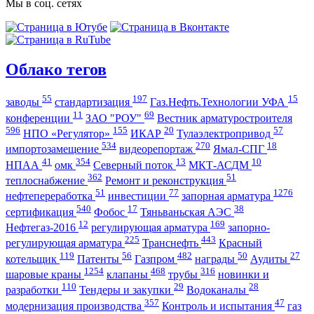
Мы в соц. сетях
Облако тегов
55
197
15
заводы
стандартизация
Газ.Нефть.Технологии УФА
11
69
конференции
ЗАО "РОУ"
Вестник арматуростроителя
596
155
20
57
НПО «Регулятор»
ИКАР
Тулаэлектропривод
534
270
18
импортозамещение
видеорепортаж
Ямал-СПГ
41
354
13
10
НПАА
омк
Северный поток
МКТ-АСДМ
362
51
теплоснабжение
Ремонт и реконструкция
51
77
1276
нефтепереработка
инвестиции
запорная арматура
540
17
38
сертификация
Фобос
Тяньваньская АЭС
12
169
Нефтегаз-2016
регулирующая арматура
запорно-
225
443
регулирующая арматура
Транснефть
Красный
119
56
482
50
27
котельщик
Патенты
Газпром
награды
Аудиты
1254
468
316
шаровые краны
клапаны
трубы
новинки и
110
29
28
разработки
Тендеры и закупки
Водоканалы
357
47
модернизация производства
Контроль и испытания
газ