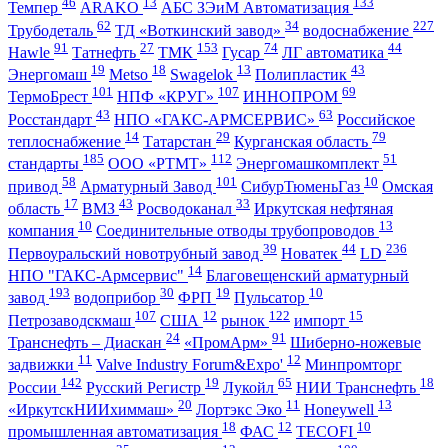
46
13
133
Темпер
ARAKO
АБС ЗЭиМ Автоматизация
62
34
227
Трубодеталь
ТД «Воткинский завод»
водоснабжение
91
27
153
74
44
Hawle
Татнефть
ТМК
Гусар
ЛГ автоматика
19
18
13
43
Энергомаш
Metso
Swagelok
Полипластик
101
107
69
ТермоБрест
НПФ «КРУГ»
ИННОПРОМ
43
63
Росстандарт
НПО «ГАКС-АРМСЕРВИС»
Российское
14
29
79
теплоснабжение
Татарстан
Курганская область
185
112
51
стандарты
ООО «РТМТ»
Энергомашкомплект
58
101
10
привод
Арматурный Завод
СибурТюменьГаз
Омская
17
43
33
область
ВМЗ
Росводоканал
Иркутская нефтяная
10
13
компания
Соединительные отводы трубопроводов
39
44
236
Первоуральский новотрубный завод
Новатек
LD
14
НПО "ГАКС-Армсервис"
Благовещенский арматурный
193
30
19
10
завод
водоприбор
ФРП
Пульсатор
107
12
122
15
Петрозаводскмаш
США
рынок
импорт
24
91
Транснефть – Диаскан
«ПромАрм»
Шиберно-ножевые
11
12
задвижки
Valve Industry Forum&Expo'
Минпромторг
142
19
65
18
России
Русский Регистр
Лукойл
НИИ Транснефть
20
11
13
«ИркутскНИИхиммаш»
Лортэкс Эко
Honeywell
18
12
10
промышленная автоматизация
ФАС
TECOFI