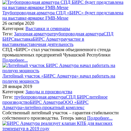
Трубопроводная арматура СПД «БИРС» будет представлена
на выставке-ярмарке FMB-Messe
26 октября 2020
Категория:
Выставки и семинары
Теги:
Запорная арматура
трубопроводная арматура
СПД
БИРС
выставка
БИРС Арматура
участие в
выставке
выставочная деятельность
СПД «БИРС» стал участником объединенного стенда
промышленных предприятий Чувашской Республики
Подробнее...
Литейный участок «БИРС Арматура» начал работать на
полную мощность
28 января 2019
Категория:
Заводы и производства
Теги:
трубопроводная арматура
СПД БИРС
литейное
производство
БИРС Арматура
ООО «БИРС
Арматура»
литейно-прокатный комплекс
Собственный литейный участок – гарантия стабильности
собственного производства. Теперь завод
Подробнее...