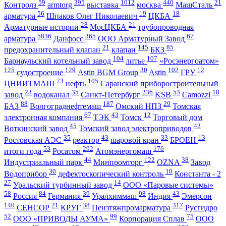
59
395
1012
440
21
Контролз
armtorg
выставка
москва
МашСталь
56
19
18
арматура
Шпаков Олег Николаевич
ЦКБА
28
21
Арматурные истории
МосЦКБА
трубопроводная
5836
365
67
арматура
Данфосс
ООО Арматурный Завод
21
145
85
предохранительный клапан
клапан
БКЗ
104
107
Барнаульский котельный завод
литье
«Росэнергоатом»
125
129
30
102
12
судостроение
Astin BGM Group
Astin
ГРУ
73
105
ЦНИИТМАШ
нефть
Саранский приборостроительный
23
35
236
53
18
завод
водоканал
Санкт-Петербург
KSB
Camozzi
88
187
29
БАЗ
Волгограднефтемаш
Омский НПЗ
Томская
67
43
12
электронная компания
ТЭК
Томск
Торговый дом
45
42
Воткинский завод
Томский завод электроприводов
35
43
33
13
Ростовская АЭС
реактор
шаровой кран
БРОЕН
53
292
176
итоги года
Росатом
Атомэнергомаш
44
122
38
Индустриальный парк
Минпромторг
OZNA
Завод
30
10
Водоприбор
дефектоскопический контроль
Константа - 2
27
14
Уральский турбинный завод
ООО «Паровые системы»
58
84
39
98
43
Россия
Германия
Уралхиммаш
Индия
Эмерсон
140
21
38
317
СЕНСОР
КРУГ
Пензтяжпромарматура
Русгидро
52
99
75
ООО «ПРИВОДЫ АУМА»
Корпорация Сплав
ООО