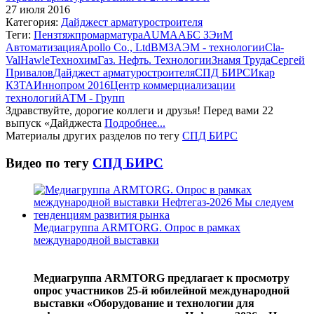
27 июля 2016
Категория:
Дайджест арматуростроителя
Теги:
Пензтяжпромарматура
AUMA
АБС ЗЭиМ
Автоматизация
Apollo Co., Ltd
ВМЗ
АЭМ - технологии
Cla-
Val
Hawle
Технохим
Газ. Нефть. Технологии
Знамя Труда
Сергей
Привалов
Дайджест арматуростроителя
СПД БИРС
Икар
КЗТА
Иннопром 2016
Центр коммерциализации
технологий
АТМ - Групп
Здравствуйте, дорогие коллеги и друзья! Перед вами 22
выпуск «Дайджеста
Подробнее...
Материалы других разделов по тегу
СПД БИРС
Видео по тегу
СПД БИРС
Медиагруппа ARMTORG. Опрос в рамках
международной выставки
Медиагруппа ARMTORG предлагает к просмотру
опрос участников 25-й юбилейной международной
выставки «Оборудование и технологии для